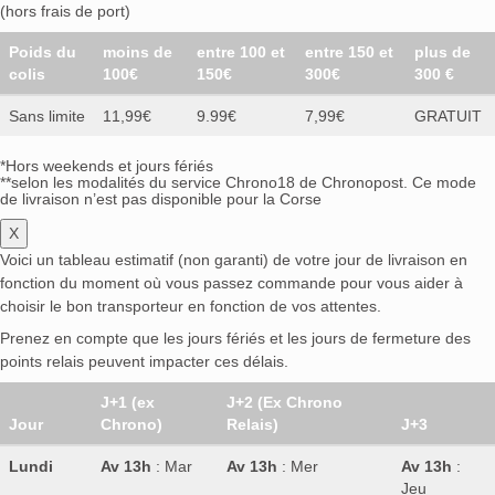
(hors frais de port)
Poids du
moins de
entre 100 et
entre 150 et
plus de
colis
100€
150€
300€
300 €
Sans limite
11,99€
9.99€
7,99€
GRATUIT
*Hors weekends et jours fériés
**selon les modalités du service Chrono18 de Chronopost. Ce mode
de livraison n’est pas disponible pour la Corse
X
Voici un tableau estimatif (non garanti) de votre jour de livraison en
fonction du moment où vous passez commande pour vous aider à
choisir le bon transporteur en fonction de vos attentes.
Prenez en compte que les jours fériés et les jours de fermeture des
points relais peuvent impacter ces délais.
J+1 (ex
J+2 (Ex Chrono
Jour
Chrono)
Relais)
J+3
Lundi
Av 13h
: Mar
Av 13h
: Mer
Av 13h
:
Jeu