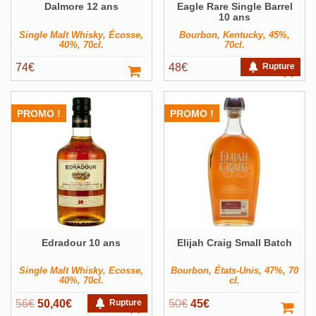
Dalmore 12 ans
Eagle Rare Single Barrel
10 ans
Single Malt Whisky, Écosse,
Bourbon, Kentucky, 45%,
40%, 70cl.
70cl.
74
€
48
€
Rupture
PROMO !
PROMO !
Edradour 10 ans
Elijah Craig Small Batch
Single Malt Whisky, Ecosse,
Bourbon, États-Unis, 47%, 70
40%, 70cl.
cl.
Le
Le
Le
Le
56
€
50,40
€
Rupture
50
€
45
€