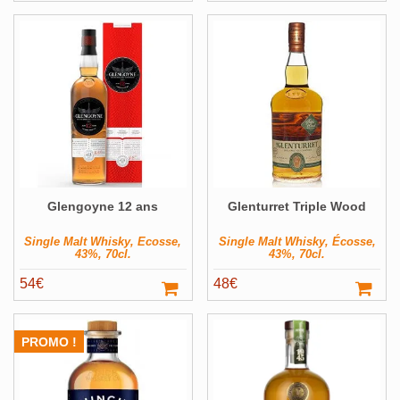
prix
prix
prix
prix
initial
actuel
initial
actuel
était :
est :
était :
est :
56€.
50,40€.
50€.
45€.
Glengoyne 12 ans
Glenturret Triple Wood
Single Malt Whisky, Ecosse,
Single Malt Whisky, Écosse,
43%, 70cl.
43%, 70cl.
54
€
48
€
PROMO !