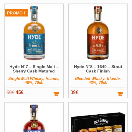
PROMO !
Hyde N°7 – Single Malt –
Hyde N°8 – 1640 – Stout
Sherry Cask Matured
Cask Finish
Single Malt Whisky, Irlande,
Blended Whisky, Irlande,
46%, 70cl.
43%, 70cl.
Le
Le
50
€
45
€
39
€
prix
prix
initial
actuel
était :
est :
50€.
45€.