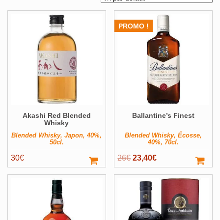
Alcools Bio
Bouteilles originales
PROMO !
Calendrier de l'avent
Coffrets Cadeau
Magnums et +
Pays
Voir ▼
Akashi Red Blended
Ballantine’s Finest
Producteur
Voir ▼
Whisky
Volume
Voir ▼
Blended Whisky, Japon, 40%,
Blended Whisky, Écosse,
50cl.
40%, 70cl.
Filter
Le
Le
30
€
26
€
23,40
€
prix
prix
initial
actuel
était :
est :
26€.
23,40€.