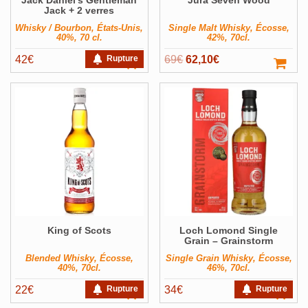
Jack Daniel’s Gentleman
Jura Seven Wood
Jack + 2 verres
Whisky / Bourbon, États-Unis,
Single Malt Whisky, Écosse,
40%, 70 cl.
42%, 70cl.
Le
Le
42
€
Rupture
69
€
62,10
€
prix
prix
initial
actuel
était :
est :
69€.
62,10€.
King of Scots
Loch Lomond Single
Grain – Grainstorm
Blended Whisky, Écosse,
Single Grain Whisky, Écosse,
40%, 70cl.
46%, 70cl.
22
€
Rupture
34
€
Rupture