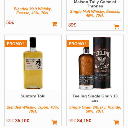
Maison Tully Game of
Thrones
Blended Malt Whisky,
Single Malt Whisky, Écosse,
Écosse, 46%, 70cl.
40%, 70cl.
50
€
89
€
PROMO !
PROMO !
Suntory Toki
Teeling Single Grain 13
ans
Blended Whisky, Japon, 43%,
Single Grain Whisky, Irlande,
70cl.
50%, 70cl.
Le
Le
Le
Le
39
€
35,10
€
99
€
84,15
€
prix
prix
prix
prix