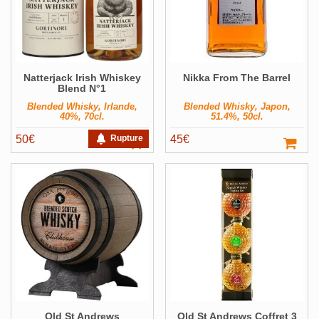
Natterjack Irish Whiskey
Nikka From The Barrel
Blend N°1
Blended Whisky, Irlande,
Blended Whisky, Japon,
40%, 70cl.
51.4%, 50cl.
50
€
Rupture
45
€
Old St Andrews
Old St Andrews Coffret 3