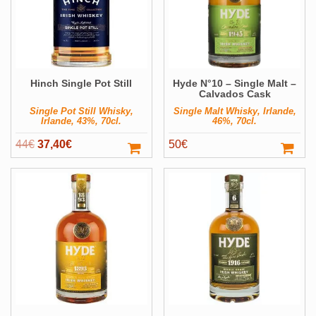
Hinch Single Pot Still
Hyde N°10 – Single Malt –
Calvados Cask
Single Pot Still Whisky,
Single Malt Whisky, Irlande,
Irlande, 43%, 70cl.
46%, 70cl.
Le
Le
44
€
37,40
€
50
€
prix
prix
initial
actuel
était :
est :
44€.
37,40€.