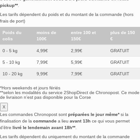
pickup**
.
Les tarifs dépendent du poids et du montant de la commande (hors
frais de port)
Poids du
moins de
entre 100 et
plus de 150
colis
100€
150€
€
0 - 5 kg
4,99€
2,99€
GRATUIT
5 - 10 kg
7,99€
5,99€
GRATUIT
10 - 20 kg
9,99€
7,99€
GRATUIT
*Hors weekends et jours fériés
**selon les modalités du service 2ShopDirect de Chronopost. Ce mode
de livraison n’est pas disponible pour la Corse
X
Les commandes Chronopost sont
préparées le jour même*
si la
finalisation de la
commande
a lieu
avant 13h
ce qui vous permet
d’être
livré le lendemain avant 18h**
.
Les tarifs dépendent du uniquement du montant de la commande