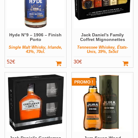
Hyde N°9 – 1906 – Finish
Jack Daniel’s Family
Porto
Coffret Mignonnettes
Single Malt Whisky, Irlande,
Tennessee Whiskey, États-
43%, 70cl.
Unis, 39%, 5x5cl
52
€
30
€
PROMO !