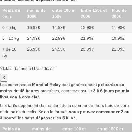
Poids du
moins de
entre 100 et
Entre 150€ et
Plus de
colis
100€
150€
300€
300€
0 - 5 kg
16,99€
14,99€
13,99€
11.99€
5 - 10 kg
24,99€
22,99€
21,99€
19.99€
+ de 10
26,99€
24,99€
23,99€
21.99€
Kg
*délais donnés à titre indicatif
X
Les commandes
Mondial Relay
sont généralement
préparées en
moins de 48 heures
ouvrables, comptez ensuite
3 à 6 jours pour la
livraison
à domicile*.
Les tarifs dépendent du montant de la commande (hors frais de port)
et du poids du colis. Selon le format,
vous pouvez commander 2 ou
3 bouteilles sans dépasser les 5 kilos
.
Poids du
moins de
entre 100 et
entre 150€ et