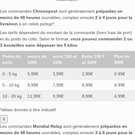
Les commandes
Chronopost
sont généralement
préparées en
moins de 48 heures
ouvrables, comptez ensuite
2 à 4 jours pour la
livraison
à en relais pickup*.
Les tarifs dépendent du montant de la commande (hors frais de port)
et du poids du colis. Selon le format,
vous pouvez commander 2 ou
3 bouteilles sans dépasser les 5 kilos
.
Poids du
moins de
entre 100 et
Entre 150 €
Plus de
colis
100€
150€
et 300€
300€
0 - 5 kg
5,99€
3,99€
2,99€
0.99€
5 - 10 kg
9,99€
7,99€
6,99€
4.99€
10 - 20 kg
11,99€
9,99€
8,99€
4.99€
*délais donnés à titre indicatif
X
Les commandes
Mondial Relay
sont généralement
préparées en
moins de 48 heures
ouvrables, comptez ensuite
3 à 6 jours pour la