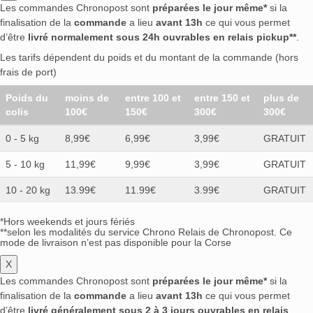
Les commandes Chronopost sont
préparées le jour même*
si la
finalisation de la
commande
a lieu
avant 13h
ce qui vous permet
d’être
livré normalement sous 24h ouvrables en relais pickup**
.
Les tarifs dépendent du poids et du montant de la commande (hors
frais de port)
Poids du
moins de
entre 100 et
entre 150 et
plus de
colis
100€
150€
300€
300€
0 - 5 kg
8,99€
6,99€
3,99€
GRATUIT
5 - 10 kg
11,99€
9,99€
3,99€
GRATUIT
10 - 20 kg
13.99€
11.99€
3.99€
GRATUIT
*Hors weekends et jours fériés
**selon les modalités du service Chrono Relais de Chronopost. Ce
mode de livraison n’est pas disponible pour la Corse
X
Les commandes Chronopost sont
préparées le jour même*
si la
finalisation de la
commande
a lieu
avant 13h
ce qui vous permet
d’être
livré généralement sous 2 à 3 jours ouvrables en relais