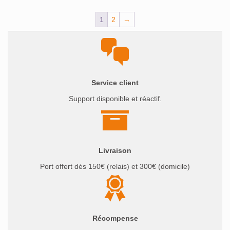
initial
actuel
initial
actuel
1
2
→
était :
est :
était :
est :
39€.
35,10€.
99€.
84,15€.
Service client
Support disponible et réactif.
Livraison
Port offert dès 150€ (relais) et 300€ (domicile)
Récompense