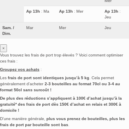
Mer
Ap 13h
: Ma
Ap 13h
: Mer
Ap 13h
:
Jeu
Sam. /
Mar
Mer
Jeu
Dim.
×
Vous trouvez les frais de port trop élevés ? Voici comment optimiser
ces frais :
Groupez vos achats
:
Les
frais de port sont identiques jusqu’à 5 kg
. Cela permet
généralement d’acheter
2-3 bouteilles au format 70cl ou 3-4 au
format 50cl sans surcoût !
De plus des réductions s’appliquent à 100€ d’achat jusqu’à la
gratuité* des frais de port dès 150€ d’achat en relais et 300€ à
domicile !
D’une manière générale,
plus vous prenez de bouteilles, plus les
frais de port par bouteille sont bas
.