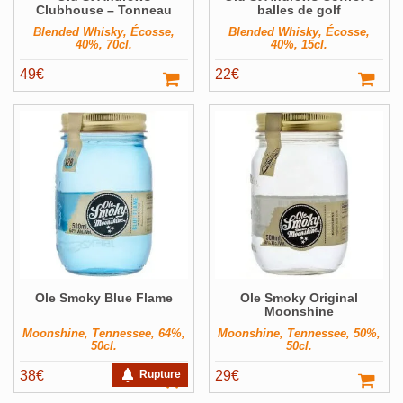
Clubhouse – Tonneau
balles de golf
Blended Whisky, Écosse,
Blended Whisky, Écosse,
40%, 70cl.
40%, 15cl.
49
€
22
€
Ole Smoky Blue Flame
Ole Smoky Original
Moonshine
Moonshine, Tennessee, 64%,
Moonshine, Tennessee, 50%,
50cl.
50cl.
38
€
Rupture
29
€