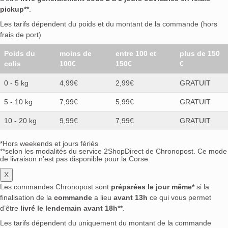
pickup**
.
Les tarifs dépendent du poids et du montant de la commande (hors
frais de port)
Poids du
moins de
entre 100 et
plus de 150
colis
100€
150€
€
0 - 5 kg
4,99€
2,99€
GRATUIT
5 - 10 kg
7,99€
5,99€
GRATUIT
10 - 20 kg
9,99€
7,99€
GRATUIT
*Hors weekends et jours fériés
**selon les modalités du service 2ShopDirect de Chronopost. Ce mode
de livraison n’est pas disponible pour la Corse
X
Les commandes Chronopost sont
préparées le jour même*
si la
finalisation de la
commande
a lieu
avant 13h
ce qui vous permet
d’être
livré le lendemain avant 18h**
.
Les tarifs dépendent du uniquement du montant de la commande