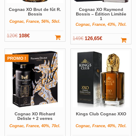
Cognac XO Brut de fût R.
Cognac XO Raymond
Bossis
Bossis – Édition Limitée
1
Cognac, France, 56%, 50cl.
Cognac, France, 43%, 70cl.
Le
Le
120
€
108
€
Le
Le
149
€
126,65
€
prix
prix
prix
prix
initial
actuel
initial
actuel
était :
est :
PROMO !
était :
est :
120€.
108€.
149€.
126,65€.
Cognac XO Richard
Kings Club Cognac XXO
Delisle + 2 verres
Cognac, France, 40%, 70cl.
Cognac, France, 40%, 70cl.