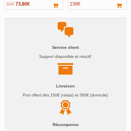
Le
Le
82
€
73,80
€
238
€
prix
prix
initial
actuel
était :
est :
82€.
73,80€.
Service client
Support disponible et réactif.
Livraison
Port offert dès 150€ (relais) et 300€ (domicile)
Récompense