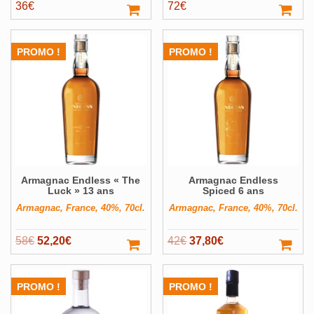
36
€
72
€
PROMO !
PROMO !
Armagnac Endless « The
Armagnac Endless
Luck » 13 ans
Spiced 6 ans
Armagnac, France, 40%, 70cl.
Armagnac, France, 40%, 70cl.
Le
Le
Le
Le
58
€
52,20
€
42
€
37,80
€
prix
prix
prix
prix
initial
actuel
initial
actuel
PROMO !
PROMO !
était :
est :
était :
est :
58€.
52,20€.
42€.
37,80€.