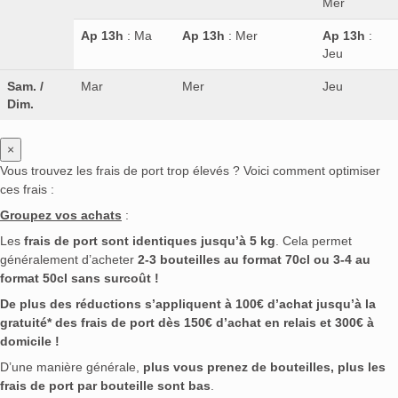
Mer
Ap 13h
: Ma
Ap 13h
: Mer
Ap 13h
:
Jeu
Sam. /
Mar
Mer
Jeu
Dim.
×
Vous trouvez les frais de port trop élevés ? Voici comment optimiser
ces frais :
Groupez vos achats
:
Les
frais de port sont identiques jusqu’à 5 kg
. Cela permet
généralement d’acheter
2-3 bouteilles au format 70cl ou 3-4 au
format 50cl sans surcoût !
De plus des réductions s’appliquent à 100€ d’achat jusqu’à la
gratuité* des frais de port dès 150€ d’achat en relais et 300€ à
domicile !
D’une manière générale,
plus vous prenez de bouteilles, plus les
frais de port par bouteille sont bas
.