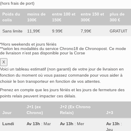
(hors frais de port)
Poids du
moins de
entre 100 et
entre 150 et
plus de
colis
100€
150€
300€
300 €
Sans limite
11,99€
9.99€
7,99€
GRATUIT
*Hors weekends et jours fériés
**selon les modalités du service Chrono18 de Chronopost. Ce mode
de livraison n’est pas disponible pour la Corse
X
Voici un tableau estimatif (non garanti) de votre jour de livraison en
fonction du moment où vous passez commande pour vous aider à
choisir le bon transporteur en fonction de vos attentes.
Prenez en compte que les jours fériés et les jours de fermeture des
points relais peuvent impacter ces délais.
J+1 (ex
J+2 (Ex Chrono
Jour
Chrono)
Relais)
J+3
Lundi
Av 13h
: Mar
Av 13h
: Mer
Av 13h
:
Jeu