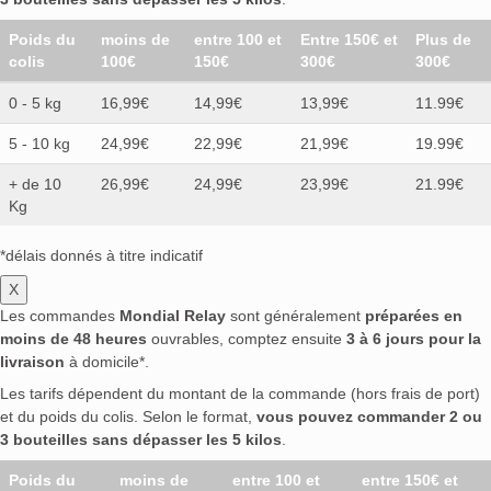
Poids du
moins de
entre 100 et
Entre 150€ et
Plus de
colis
100€
150€
300€
300€
0 - 5 kg
16,99€
14,99€
13,99€
11.99€
5 - 10 kg
24,99€
22,99€
21,99€
19.99€
+ de 10
26,99€
24,99€
23,99€
21.99€
Kg
*délais donnés à titre indicatif
X
Les commandes
Mondial Relay
sont généralement
préparées en
moins de 48 heures
ouvrables, comptez ensuite
3 à 6 jours pour la
livraison
à domicile*.
Les tarifs dépendent du montant de la commande (hors frais de port)
et du poids du colis. Selon le format,
vous pouvez commander 2 ou
3 bouteilles sans dépasser les 5 kilos
.
Poids du
moins de
entre 100 et
entre 150€ et