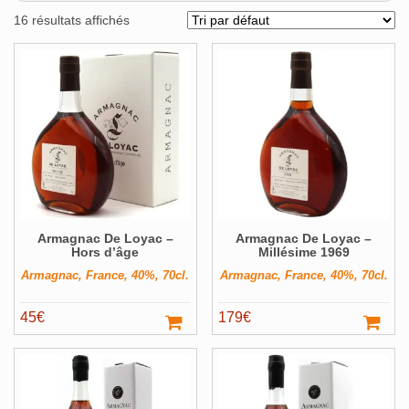
Alcools Bio
16 résultats affichés
Bouteilles originales
Calendrier de l'avent
Coffrets Cadeau
Magnums et +
Pays
Voir ▼
Producteur
Voir ▼
Armagnac De Loyac –
Armagnac De Loyac –
Volume
Voir ▼
Hors d’âge
Millésime 1969
Armagnac, France, 40%, 70cl.
Armagnac, France, 40%, 70cl.
Filter
45
€
179
€