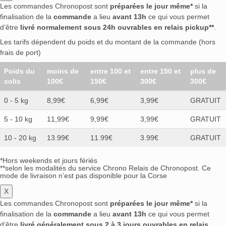
Les commandes Chronopost sont
préparées le jour même*
si la
finalisation de la
commande
a lieu
avant 13h
ce qui vous permet
d’être
livré normalement sous 24h ouvrables en relais pickup**
.
Les tarifs dépendent du poids et du montant de la commande (hors
frais de port)
Poids du
moins de
entre 100 et
entre 150 et
plus de
colis
100€
150€
300€
300€
0 - 5 kg
8,99€
6,99€
3,99€
GRATUIT
5 - 10 kg
11,99€
9,99€
3,99€
GRATUIT
10 - 20 kg
13.99€
11.99€
3.99€
GRATUIT
*Hors weekends et jours fériés
**selon les modalités du service Chrono Relais de Chronopost. Ce
mode de livraison n’est pas disponible pour la Corse
X
Les commandes Chronopost sont
préparées le jour même*
si la
finalisation de la
commande
a lieu
avant 13h
ce qui vous permet
d’être
livré généralement sous 2 à 3 jours ouvrables en relais