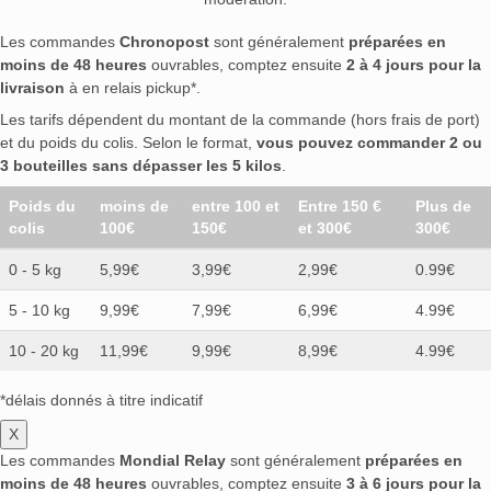
Les commandes
Chronopost
sont généralement
préparées en
moins de 48 heures
ouvrables, comptez ensuite
2 à 4 jours pour la
livraison
à en relais pickup*.
Les tarifs dépendent du montant de la commande (hors frais de port)
et du poids du colis. Selon le format,
vous pouvez commander 2 ou
3 bouteilles sans dépasser les 5 kilos
.
Poids du
moins de
entre 100 et
Entre 150 €
Plus de
colis
100€
150€
et 300€
300€
0 - 5 kg
5,99€
3,99€
2,99€
0.99€
5 - 10 kg
9,99€
7,99€
6,99€
4.99€
10 - 20 kg
11,99€
9,99€
8,99€
4.99€
*délais donnés à titre indicatif
X
Les commandes
Mondial Relay
sont généralement
préparées en
moins de 48 heures
ouvrables, comptez ensuite
3 à 6 jours pour la