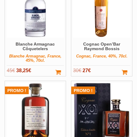
Blanche Armagnac
Cognac Open’Bar
Côquetelers
Raymond Bossis
Blanche Armagnac, France,
Cognac, France, 40%, 70cl.
45%, 70cl.
Le
Le
Le
Le
45
€
38,25
€
30
€
27
€
prix
prix
prix
prix
initial
actuel
initial
actuel
PROMO !
PROMO !
était :
est :
était :
est :
45€.
38,25€.
30€.
27€.