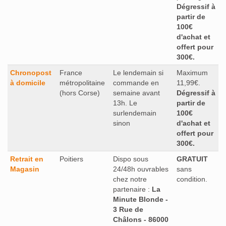
Dégressif à
partir de
100€
d'achat et
offert pour
300€.
Chronopost
France
Le lendemain si
Maximum
à domicile
métropolitaine
commande en
11,99€.
(hors Corse)
semaine avant
Dégressif à
13h. Le
partir de
surlendemain
100€
sinon
d'achat et
offert pour
300€.
Retrait en
Poitiers
Dispo sous
GRATUIT
Magasin
24/48h ouvrables
sans
chez notre
condition.
partenaire :
La
Minute Blonde -
3 Rue de
Châlons - 86000