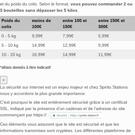
et du poids du colis. Selon le format,
vous pouvez commander 2 ou
3 bouteilles sans dépasser les 5 kilos
.
Poids du
moins de
entre 100 et
entre 150€ et
colis
100€
150€
300€
0 - 5 kg
9,99€
7,99€
5,99€
5 - 10 kg
14,99€
12,99€
9,99€
10 - 20 kg
16,99€
14,99€
11,99€
*délais donnés à titre indicatif
×
La sécurité sur internet est un enjeu majeur et chez Spirits Stations
nous y accordons la plus grande importance.
C’est pourquoi le site est entièrement sécurisé grâce à un certificat
SSL, indiqué par la présence d’un cadenas et de l’adresse du site
commençant par https:// :
Ces éléments vous assurent que le site est sécurisé et que les
informations transmises sont cryptées. Les différentes plateforme de