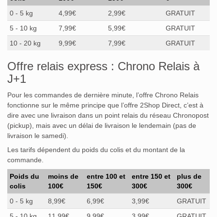
0 - 5 kg
4,99€
2,99€
GRATUIT
5 - 10 kg
7,99€
5,99€
GRATUIT
10 - 20 kg
9,99€
7,99€
GRATUIT
Offre relais express : Chrono Relais à
J+1
Pour les commandes de dernière minute, l’offre Chrono Relais
fonctionne sur le même principe que l’offre 2Shop Direct, c’est à
dire avec une livraison dans un point relais du réseau Chronopost
(pickup), mais avec un délai de livraison le lendemain (pas de
livraison le samedi).
Les tarifs dépendent du poids du colis et du montant de la
commande.
Poids du
moins de
entre 100 et
entre 150 et
plus de
colis
100€
150€
300€
300€
0 - 5 kg
8,99€
6,99€
3,99€
GRATUIT
5 - 10 kg
11,99€
9,99€
3,99€
GRATUIT