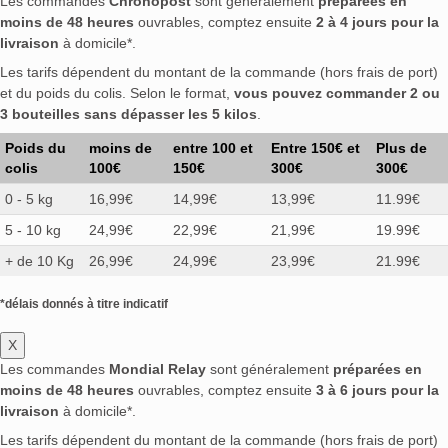
Les commandes
Chronopost
sont généralement
préparées en
moins de 48 heures
ouvrables, comptez ensuite
2 à 4 jours pour la
livraison
à domicile*.
Les tarifs dépendent du montant de la commande (hors frais de port)
et du poids du colis. Selon le format,
vous pouvez commander 2 ou
3 bouteilles sans dépasser les 5 kilos
.
Poids du
moins de
entre 100 et
Entre 150€ et
Plus de
colis
100€
150€
300€
300€
0 - 5 kg
16,99€
14,99€
13,99€
11.99€
5 - 10 kg
24,99€
22,99€
21,99€
19.99€
+ de 10 Kg
26,99€
24,99€
23,99€
21.99€
*délais donnés à titre indicatif
X
Les commandes
Mondial Relay
sont généralement
préparées en
moins de 48 heures
ouvrables, comptez ensuite
3 à 6 jours pour la
livraison
à domicile*.
Les tarifs dépendent du montant de la commande (hors frais de port)