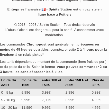
Entreprise française
- Spirits Station est un
caviste en
ligne basé à Poitiers
© 2018 - 2026 / Spirits Station - Tous droits réservés
L'abus d'alcool est dangereux pour la santé. A consommer avec
modération.
Les commandes
Chronopost
sont généralement
préparées en
moins de 48 heures
ouvrables, comptez ensuite
2 à 4 jours pour la
livraison
à en relais pickup*.
Les tarifs dépendent du montant de la commande (hors frais de port)
et du poids du colis. Selon le format,
vous pouvez commander 2 ou
3 bouteilles sans dépasser les 5 kilos
.
Poids du
moins de
entre 100 et
Entre 150 € et
Plus de
colis
100€
150€
300€
300€
0 - 5 kg
5,99€
3,99€
2,99€
0.99€
5 - 10 kg
9,99€
7,99€
6,99€
4.99€
10 - 20 kg
11,99€
9,99€
8,99€
4.99€