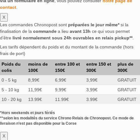
via un formulaire en ligne
, vous pouvez consulter
notre page de
contact
.
X
Les commandes Chronopost sont
préparées le jour même*
si la
finalisation de la
commande
a lieu
avant 13h
ce qui vous permet
d’être
livré normalement sous 24h ouvrables en relais pickup**
.
Les tarifs dépendent du poids et du montant de la commande (hors
frais de port)
Poids du
moins de
entre 100 et
entre 150 et
plus de
colis
100€
150€
300€
300€
0 - 5 kg
8,99€
6,99€
3,99€
GRATUIT
5 - 10 kg
11,99€
9,99€
3,99€
GRATUIT
10 - 20 kg
13.99€
11.99€
3.99€
GRATUIT
*Hors weekends et jours fériés
**selon les modalités du service Chrono Relais de Chronopost. Ce mode de
livraison n’est pas disponible pour la Corse
X