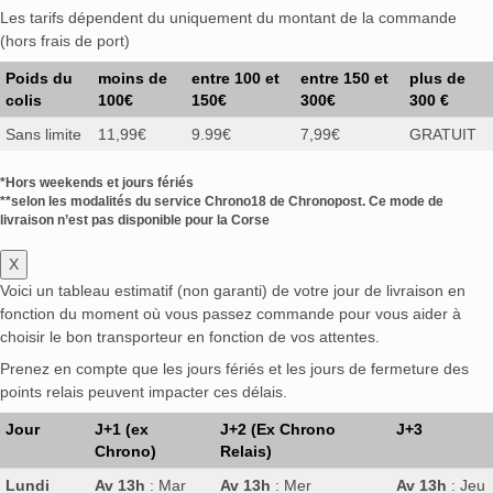
Les tarifs dépendent du uniquement du montant de la commande
(hors frais de port)
Poids du
moins de
entre 100 et
entre 150 et
plus de
colis
100€
150€
300€
300 €
Sans limite
11,99€
9.99€
7,99€
GRATUIT
*Hors weekends et jours fériés
**selon les modalités du service Chrono18 de Chronopost. Ce mode de
livraison n’est pas disponible pour la Corse
X
Voici un tableau estimatif (non garanti) de votre jour de livraison en
fonction du moment où vous passez commande pour vous aider à
choisir le bon transporteur en fonction de vos attentes.
Prenez en compte que les jours fériés et les jours de fermeture des
points relais peuvent impacter ces délais.
Jour
J+1 (ex
J+2 (Ex Chrono
J+3
Chrono)
Relais)
Lundi
Av 13h
: Mar
Av 13h
: Mer
Av 13h
: Jeu