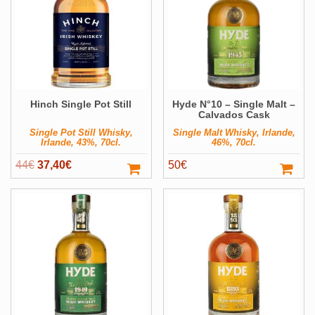
Hinch Single Pot Still
Hyde N°10 – Single Malt –
Calvados Cask
Single Pot Still Whisky,
Single Malt Whisky, Irlande,
Irlande, 43%, 70cl.
46%, 70cl.
Le
Le
44
€
37,40
€
50
€
prix
prix
initial
actuel
était :
est :
44€.
37,40€.