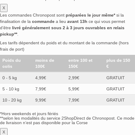
X
Les commandes Chronopost sont
préparées le jour même*
si la
finalisation de la
commande
a lieu
avant 13h
ce qui vous permet
d’être
livré généralement sous 2 à 3 jours ouvrables en relais
pickup**
.
Les tarifs dépendent du poids et du montant de la commande (hors
frais de port)
Poids du
moins de
entre 100 et
plus de 150
colis
100€
150€
€
0 - 5 kg
4,99€
2,99€
GRATUIT
5 - 10 kg
7,99€
5,99€
GRATUIT
10 - 20 kg
9,99€
7,99€
GRATUIT
*Hors weekends et jours fériés
**selon les modalités du service 2ShopDirect de Chronopost. Ce mode
de livraison n’est pas disponible pour la Corse
X