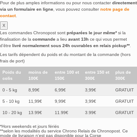
Pour de plus amples informations ou pour nous contacter
directement
via un formulaire en ligne
, vous pouvez consulter
notre page de
contact
.
X
Les commandes Chronopost sont
préparées le jour même*
si la
finalisation de la
commande
a lieu
avant 13h
ce qui vous permet
d’être
livré normalement sous 24h ouvrables en relais pickup**
.
Les tarifs dépendent du poids et du montant de la commande (hors
frais de port)
Poids du
moins de
entre 100 et
entre 150 et
plus de
colis
100€
150€
300€
300€
0 - 5 kg
8,99€
6,99€
3,99€
GRATUIT
5 - 10 kg
11,99€
9,99€
3,99€
GRATUIT
10 - 20 kg
13.99€
11.99€
3.99€
GRATUIT
*Hors weekends et jours fériés
**selon les modalités du service Chrono Relais de Chronopost. Ce
mode de livraison n’est pas disponible pour la Corse