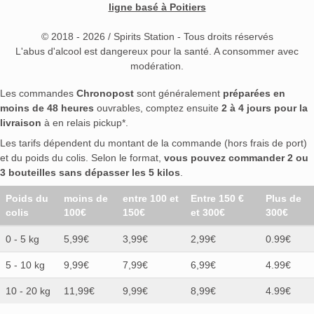
ligne basé à Poitiers
© 2018 - 2026 / Spirits Station - Tous droits réservés
L'abus d'alcool est dangereux pour la santé. A consommer avec
modération.
Les commandes
Chronopost
sont généralement
préparées en
moins de 48 heures
ouvrables, comptez ensuite
2 à 4 jours pour la
livraison
à en relais pickup*.
Les tarifs dépendent du montant de la commande (hors frais de port)
et du poids du colis. Selon le format,
vous pouvez commander 2 ou
3 bouteilles sans dépasser les 5 kilos
.
Poids du
moins de
entre 100 et
Entre 150 €
Plus de
colis
100€
150€
et 300€
300€
0 - 5 kg
5,99€
3,99€
2,99€
0.99€
5 - 10 kg
9,99€
7,99€
6,99€
4.99€
10 - 20 kg
11,99€
9,99€
8,99€
4.99€