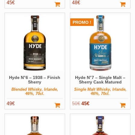
45
€
48
€
PROMO !
Hyde N°6 – 1938 – Finish
Hyde N°7 – Single Malt –
Sherry
Sherry Cask Matured
Blended Whisky, Irlande,
Single Malt Whisky, Irlande,
46%, 70cl.
46%, 70cl.
Le
Le
49
€
50
€
45
€
prix
prix
initial
actuel
était :
est :
50€.
45€.