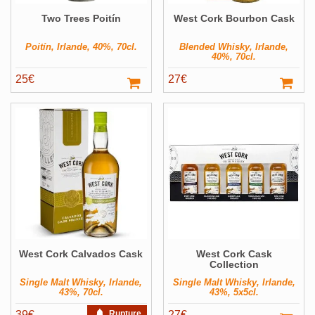
Two Trees Poitín
West Cork Bourbon Cask
Poitín, Irlande, 40%, 70cl.
Blended Whisky, Irlande,
40%, 70cl.
25
€
27
€
West Cork Calvados Cask
West Cork Cask
Collection
Single Malt Whisky, Irlande,
Single Malt Whisky, Irlande,
43%, 70cl.
43%, 5x5cl.
39
€
Rupture
27
€