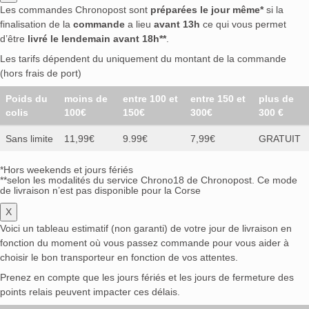
Les commandes Chronopost sont
préparées le jour même*
si la
finalisation de la
commande
a lieu
avant 13h
ce qui vous permet
d’être
livré le lendemain avant 18h**
.
Les tarifs dépendent du uniquement du montant de la commande
(hors frais de port)
Poids du
moins de
entre 100 et
entre 150 et
plus de
colis
100€
150€
300€
300 €
Sans limite
11,99€
9.99€
7,99€
GRATUIT
*Hors weekends et jours fériés
**selon les modalités du service Chrono18 de Chronopost. Ce mode
de livraison n’est pas disponible pour la Corse
X
Voici un tableau estimatif (non garanti) de votre jour de livraison en
fonction du moment où vous passez commande pour vous aider à
choisir le bon transporteur en fonction de vos attentes.
Prenez en compte que les jours fériés et les jours de fermeture des
points relais peuvent impacter ces délais.