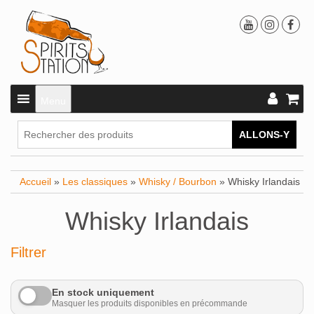
Menu
ALLONS-Y
Accueil
»
Les classiques
»
Whisky / Bourbon
» Whisky Irlandais
Whisky Irlandais
Filtrer
En stock uniquement
Masquer les produits disponibles en précommande