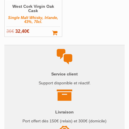
West Cork Virgin Oak
Cask
Single Malt Whisky, Irlande,
43%, 70cl.
Le
Le
36
€
32,40
€
prix
prix
initial
actuel
était :
est :
36€.
32,40€.
Service client
Support disponible et réactif.
Livraison
Port offert dès 150€ (relais) et 300€ (domicile)