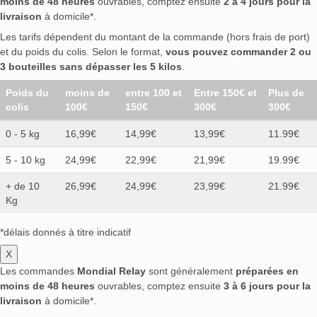
moins de 48 heures
ouvrables, comptez ensuite
2 à 4 jours pour la
livraison
à domicile*.
Les tarifs dépendent du montant de la commande (hors frais de port)
et du poids du colis. Selon le format,
vous pouvez commander 2 ou
3 bouteilles sans dépasser les 5 kilos
.
Poids du
moins de
entre 100 et
Entre 150€ et
Plus de
colis
100€
150€
300€
300€
0 - 5 kg
16,99€
14,99€
13,99€
11.99€
5 - 10 kg
24,99€
22,99€
21,99€
19.99€
+ de 10
26,99€
24,99€
23,99€
21.99€
Kg
*délais donnés à titre indicatif
X
Les commandes
Mondial Relay
sont généralement
préparées en
moins de 48 heures
ouvrables, comptez ensuite
3 à 6 jours pour la
livraison
à domicile*.