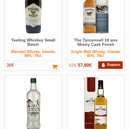
Teeling Whiskey Small
The Tyrconnell 10 ans
Batch
Sherry Cask Finish
Blended Whisky, Irlande,
Single Malt Whisky, Irlande,
46%, 70cl.
46%, 70cl.
Le
Le
36
€
68
€
57,80
€
Rupture
prix
prix
initial
actuel
était :
est :
68€.
57,80€.