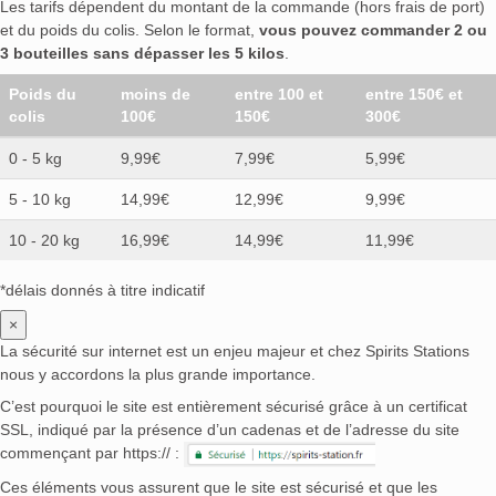
Les tarifs dépendent du montant de la commande (hors frais de port)
et du poids du colis. Selon le format,
vous pouvez commander 2 ou
3 bouteilles sans dépasser les 5 kilos
.
Poids du
moins de
entre 100 et
entre 150€ et
colis
100€
150€
300€
0 - 5 kg
9,99€
7,99€
5,99€
5 - 10 kg
14,99€
12,99€
9,99€
10 - 20 kg
16,99€
14,99€
11,99€
*délais donnés à titre indicatif
×
La sécurité sur internet est un enjeu majeur et chez Spirits Stations
nous y accordons la plus grande importance.
C’est pourquoi le site est entièrement sécurisé grâce à un certificat
SSL, indiqué par la présence d’un cadenas et de l’adresse du site
commençant par https:// :
Ces éléments vous assurent que le site est sécurisé et que les