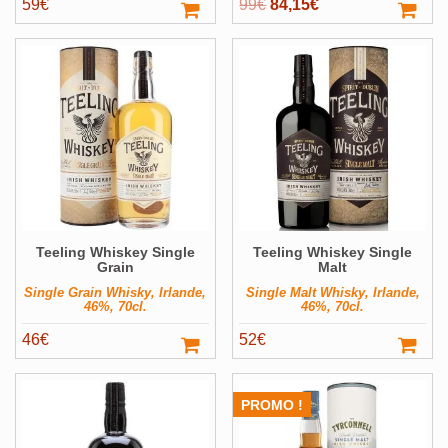
Le
Le
59
€
99
€
84,15
€
prix
prix
initial
actuel
était :
est :
99€.
84,15€.
Teeling Whiskey Single
Teeling Whiskey Single
Grain
Malt
Single Grain Whisky, Irlande,
Single Malt Whisky, Irlande,
46%, 70cl.
46%, 70cl.
46
€
52
€
PROMO !