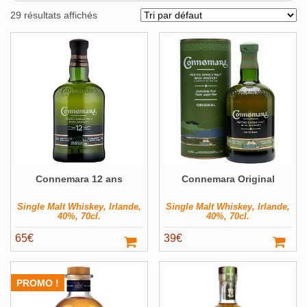
Alcools Bio
29 résultats affichés
Bouteilles originales
Calendrier de l'avent
Coffrets Cadeau
Magnums et +
Pays
Voir ▼
Producteur
Voir ▼
Connemara 12 ans
Connemara Original
Volume
Voir ▼
Single Malt Whiskey, Irlande,
Single Malt Whiskey, Irlande,
Filter
40%, 70cl.
40%, 70cl.
65
€
39
€
PROMO !