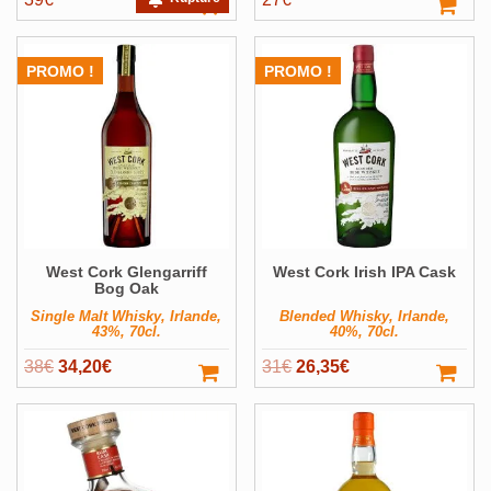
PROMO !
PROMO !
West Cork Glengarriff
West Cork Irish IPA Cask
Bog Oak
Single Malt Whisky, Irlande,
Blended Whisky, Irlande,
43%, 70cl.
40%, 70cl.
Le
Le
Le
Le
38
€
34,20
€
31
€
26,35
€
prix
prix
prix
prix
initial
actuel
initial
actuel
était :
est :
était :
est :
38€.
34,20€.
31€.
26,35€.