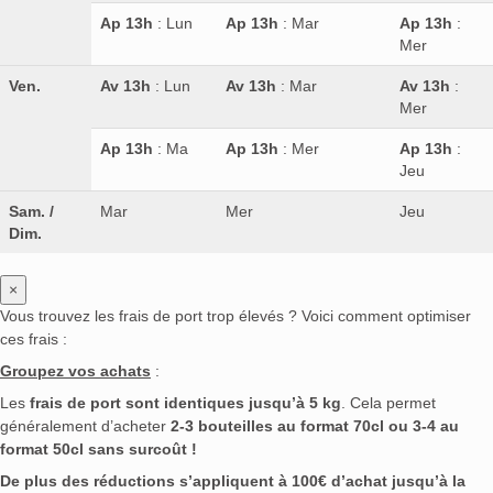
Ap 13h
: Lun
Ap 13h
: Mar
Ap 13h
:
Mer
Ven.
Av 13h
: Lun
Av 13h
: Mar
Av 13h
:
Mer
Ap 13h
: Ma
Ap 13h
: Mer
Ap 13h
:
Jeu
Sam. /
Mar
Mer
Jeu
Dim.
×
Vous trouvez les frais de port trop élevés ? Voici comment optimiser
ces frais :
Groupez vos achats
:
Les
frais de port sont identiques jusqu’à 5 kg
. Cela permet
généralement d’acheter
2-3 bouteilles au format 70cl ou 3-4 au
format 50cl sans surcoût !
De plus des réductions s’appliquent à 100€ d’achat jusqu’à la