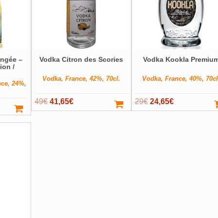
angée –
Vodka Citron des Scories
Vodka Kookla Premiu
ion /
Vodka, France, 42%, 70cl.
Vodka, France, 40%, 70cl
nce, 24%,
Le
Le
Le
Le
49
€
41,65
€
29
€
24,65
€
prix
prix
prix
prix
initial
actuel
initial
actuel
était :
est :
était :
est :
49€.
41,65€.
29€.
24,65€.