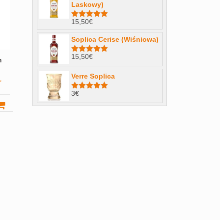
Laskowy)
15,50
€
Note
4.98
sur 5
Soplica Cerise (Wiśniowa)
15,50
€
Note
5.00
m
sur 5
Verre Soplica
.
3
€
Note
5.00
sur 5