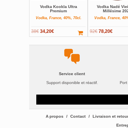
Vodka Kookla Ultra
Vodka Nadé Vieil
Premium
Millésime 20
Vodka, France, 40%, 70cl.
Vodka, France, 40%
Le
Le
Le
Le
38
€
34,20
€
92
€
78,20
€
prix
prix
prix
prix
initial
actuel
initial
actuel
était :
est :
était :
est :
38€.
34,20€.
92€.
78,20€.
Service client
Support disponible et réactif.
Port
A propos
Contact
Livraison et retou
Entre