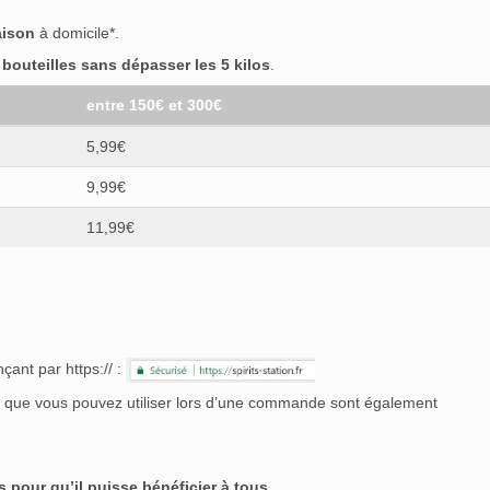
aison
à domicile*.
outeilles sans dépasser les 5 kilos
.
entre 150€ et 300€
5,99€
9,99€
11,99€
çant par https:// :
nt que vous pouvez utiliser lors d’une commande sont également
 pour qu’il puisse bénéficier à tous.