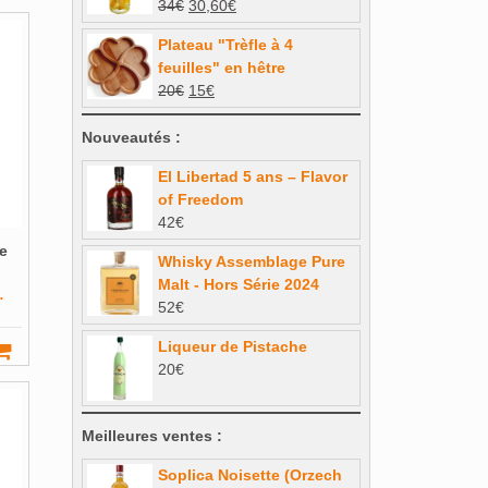
Le
Le
34
€
30,60
€
prix
prix
Plateau "Trèfle à 4
initial
actuel
feuilles" en hêtre
était :
est :
Le
Le
20
€
15
€
34€.
30,60€.
prix
prix
initial
actuel
Nouveautés :
était :
est :
El Libertad 5 ans – Flavor
20€.
15€.
of Freedom
42
€
e
Whisky Assemblage Pure
Malt - Hors Série 2024
.
52
€
Liqueur de Pistache
20
€
Meilleures ventes :
Soplica Noisette (Orzech