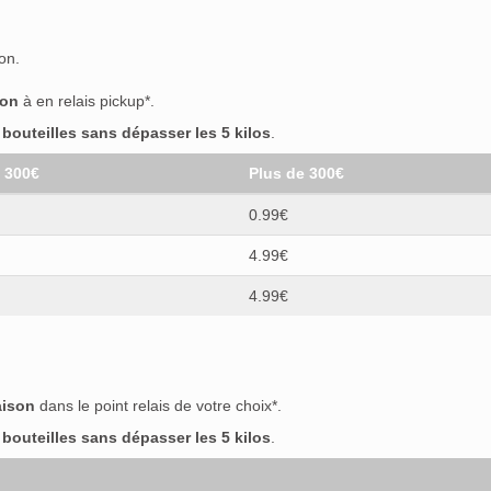
on.
son
à en relais pickup*.
outeilles sans dépasser les 5 kilos
.
t 300€
Plus de 300€
0.99€
4.99€
4.99€
aison
dans le point relais de votre choix*.
outeilles sans dépasser les 5 kilos
.