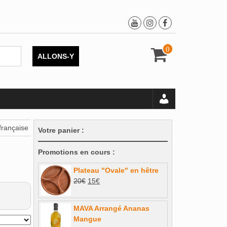
0
ALLONS-Y
française
Votre panier :
Promotions en cours :
Plateau "Ovale" en hêtre
Le
Le
20
€
15
€
prix
prix
initial
actuel
MAVA Arrangé Ananas
était :
est :
Mangue
20€.
15€.