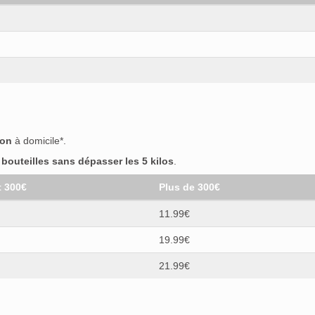
son
à domicile*.
outeilles sans dépasser les 5 kilos
.
t 300€
Plus de 300€
11.99€
19.99€
21.99€