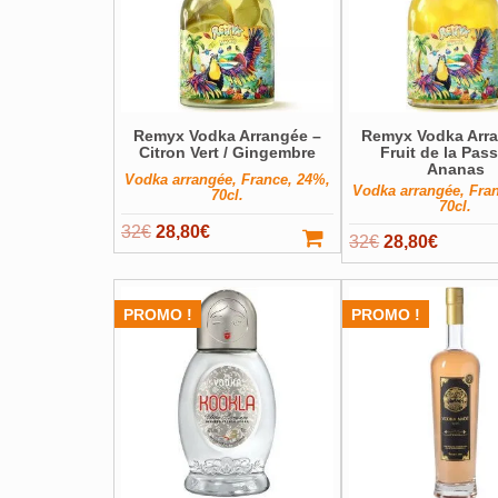
Remyx Vodka Arrangée –
Remyx Vodka Arr
Citron Vert / Gingembre
Fruit de la Pass
Ananas
Vodka arrangée, France, 24%,
Vodka arrangée, Fra
70cl.
70cl.
Le
Le
32
€
28,80
€
Le
Le
32
€
28,80
€
prix
prix
prix
prix
initial
actuel
initial
actuel
était :
est :
PROMO !
PROMO !
était :
est :
32€.
28,80€.
32€.
28,80€.