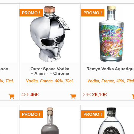
PROMO !
PROMO !
Coco
Outer Space Vodka
Remyx Vodka Aquatiqu
« Alien » – Chrome
%, 70cl.
Vodka, France, 40%, 70cl.
Vodka, France, 40%, 70cl
Le
Le
Le
Le
48
€
46
€
29
€
26,10
€
prix
prix
prix
prix
initial
actuel
initial
actuel
PROMO !
PROMO !
était :
est :
était :
est :
48€.
46€.
29€.
26,10€.