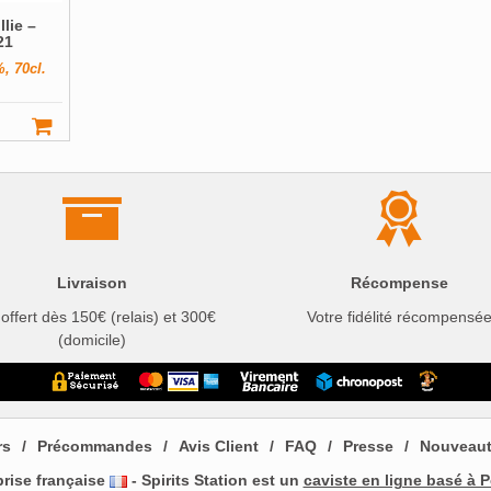
lie –
21
, 70cl.
Livraison
Récompense
 offert dès 150€ (relais) et 300€
Votre fidélité récompensé
(domicile)
rs
Précommandes
Avis Client
FAQ
Presse
Nouveau
prise française
- Spirits Station est un
caviste en ligne basé à P