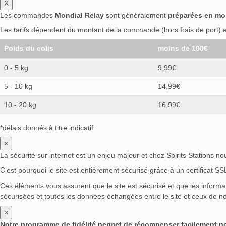
X
Les commandes
Mondial Relay
sont généralement
préparées en mo
Les tarifs dépendent du montant de la commande (hors frais de port) et
Poids du colis
moins de 100€
0 - 5 kg
9,99€
5 - 10 kg
14,99€
10 - 20 kg
16,99€
*délais donnés à titre indicatif
×
La sécurité sur internet est un enjeu majeur et chez Spirits Stations n
C’est pourquoi le site est entièrement sécurisé grâce à un certificat S
Ces éléments vous assurent que le site est sécurisé et que les inform
sécurisées et toutes les données échangées entre le site et ceux de no
×
Notre programme de fidélité permet de récompenser facilement nos 