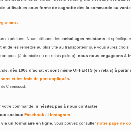
uite
utilisables sous forme de cagnotte dès la commande suivante
rogramme.
us expédions. Nous utilisons des
emballages résistants
et spécifique
t
et de les remettre au plus vite au transporteur que vous aurez choisi
ronopost (à domicile ou en relais pickup),
nous nous engageons à tra
ande,
dès 100€ d’achat et sont même OFFERTS (en relais) à partir de
isons et les frais de port appliqués
.
s de Chronopost.
ser votre commande,
n’hésitez pas à nous contacter
.
eaux sociaux
Facebook
et
Instagram
.
 via un formulaire en ligne
, vous pouvez consulter
notre page de co