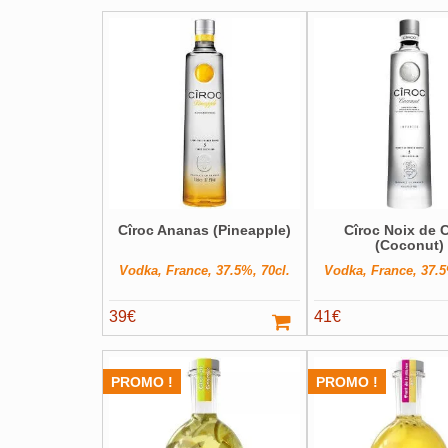
Cîroc Ananas (Pineapple)
Cîroc Noix de 
(Coconut)
Vodka, France, 37.5%, 70cl.
Vodka, France, 37.5
39
€
41
€
PROMO !
PROMO !