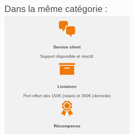
initial
actuel
était :
est :
Dans la même catégorie :
était :
est :
29€.
26,10€.
32€.
28,80€.
Service client
Support disponible et réactif.
Livraison
Port offert dès 150€ (relais) et 300€ (domicile)
Récompense