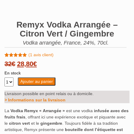
Remyx Vodka Arrangée –
Citron Vert / Gingembre
Vodka arrangée, France, 24%, 70cl.
(
1
avis client)
Noté
1
5.00
Le
Le
32
€
28,80
€
sur 5
basé sur
prix
prix
En stock
notation
client
Ajouter au panier
initial
actuel
était :
est :
Livraison possible en point relais ou à domicile.
> Informations sur la livraison
32€.
28,80€.
La
Vodka Remyx « Arrangée »
est une vodka
infusée avec des
fruits frais
, offrant ici une expérience exotique et piquante avec
le
citron vert
et le
gingembre
. Toujours fidèle à sa tradition
artistique, Remyx présente une
bouteille dont l’étiquette est