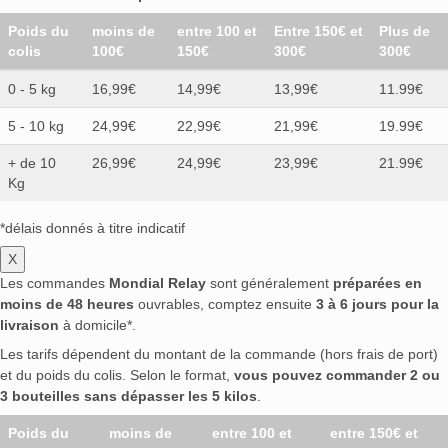
Poids du
moins de
entre 100 et
Entre 150€ et
Plus de
colis
100€
150€
300€
300€
0 - 5 kg
16,99€
14,99€
13,99€
11.99€
5 - 10 kg
24,99€
22,99€
21,99€
19.99€
+ de 10
26,99€
24,99€
23,99€
21.99€
Kg
*délais donnés à titre indicatif
X
Les commandes
Mondial Relay
sont généralement
préparées en
moins de 48 heures
ouvrables, comptez ensuite
3 à 6 jours pour la
livraison
à domicile*.
Les tarifs dépendent du montant de la commande (hors frais de port)
et du poids du colis. Selon le format,
vous pouvez commander 2 ou
3 bouteilles sans dépasser les 5 kilos
.
Poids du
moins de
entre 100 et
entre 150€ et