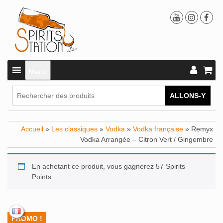
Menu
ALLONS-Y
Accueil
»
Les classiques
»
Vodka
»
Vodka française
» Remyx
Vodka Arrangée – Citron Vert / Gingembre
En achetant ce produit, vous gagnerez 57 Spirits
Points
PROMO !