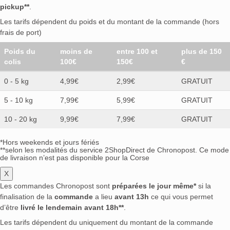
pickup**
.
Les tarifs dépendent du poids et du montant de la commande (hors
frais de port)
Poids du
moins de
entre 100 et
plus de 150
colis
100€
150€
€
0 - 5 kg
4,99€
2,99€
GRATUIT
5 - 10 kg
7,99€
5,99€
GRATUIT
10 - 20 kg
9,99€
7,99€
GRATUIT
*Hors weekends et jours fériés
**selon les modalités du service 2ShopDirect de Chronopost. Ce mode
de livraison n’est pas disponible pour la Corse
X
Les commandes Chronopost sont
préparées le jour même*
si la
finalisation de la
commande
a lieu
avant 13h
ce qui vous permet
d’être
livré le lendemain avant 18h**
.
Les tarifs dépendent du uniquement du montant de la commande