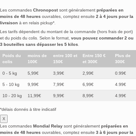
Les commandes
Chronopost
sont généralement
préparées en
moins de 48 heures
ouvrables, comptez ensuite
2 à 4 jours pour la
livraison
à en relais pickup*.
Les tarifs dépendent du montant de la commande (hors frais de port)
et du poids du colis. Selon le format,
vous pouvez commander 2 ou
3 bouteilles sans dépasser les 5 kilos
.
Poids du
moins de
entre 100 et
Entre 150 €
Plus de
colis
100€
150€
et 300€
300€
0 - 5 kg
5,99€
3,99€
2,99€
0.99€
5 - 10 kg
9,99€
7,99€
6,99€
4.99€
10 - 20 kg
11,99€
9,99€
8,99€
4.99€
*délais donnés à titre indicatif
X
Les commandes
Mondial Relay
sont généralement
préparées en
moins de 48 heures
ouvrables, comptez ensuite
3 à 6 jours pour la