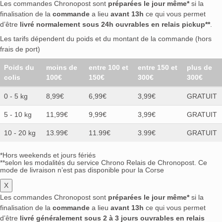
Les commandes Chronopost sont
préparées le jour même*
si la
finalisation de la
commande
a lieu
avant 13h
ce qui vous permet
d’être
livré normalement sous 24h ouvrables en relais pickup**
.
Les tarifs dépendent du poids et du montant de la commande (hors
frais de port)
Poids du
moins de
entre 100 et
entre 150 et
plus de
colis
100€
150€
300€
300€
0 - 5 kg
8,99€
6,99€
3,99€
GRATUIT
5 - 10 kg
11,99€
9,99€
3,99€
GRATUIT
10 - 20 kg
13.99€
11.99€
3.99€
GRATUIT
*Hors weekends et jours fériés
**selon les modalités du service Chrono Relais de Chronopost. Ce
mode de livraison n’est pas disponible pour la Corse
X
Les commandes Chronopost sont
préparées le jour même*
si la
finalisation de la
commande
a lieu
avant 13h
ce qui vous permet
d’être
livré généralement sous 2 à 3 jours ouvrables en relais