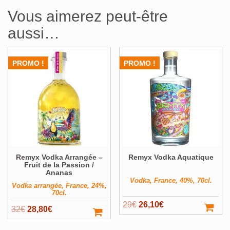
Vous aimerez peut-être
aussi…
PROMO !
PROMO !
Remyx Vodka Arrangée –
Remyx Vodka Aquatique
Fruit de la Passion /
Ananas
Vodka, France, 40%, 70cl.
Vodka arrangée, France, 24%,
70cl.
Le
Le
29
€
26,10
€
Le
Le
32
€
28,80
€
prix
prix
prix
prix
initial
actuel