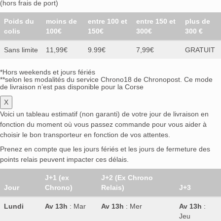
(hors frais de port)
Poids du
moins de
entre 100 et
entre 150 et
plus de
colis
100€
150€
300€
300 €
Sans limite
11,99€
9.99€
7,99€
GRATUIT
*Hors weekends et jours fériés
**selon les modalités du service Chrono18 de Chronopost. Ce mode
de livraison n’est pas disponible pour la Corse
X
Voici un tableau estimatif (non garanti) de votre jour de livraison en
fonction du moment où vous passez commande pour vous aider à
choisir le bon transporteur en fonction de vos attentes.
Prenez en compte que les jours fériés et les jours de fermeture des
points relais peuvent impacter ces délais.
J+1 (ex
J+2 (Ex Chrono
Jour
Chrono)
Relais)
J+3
Lundi
Av 13h
: Mar
Av 13h
: Mer
Av 13h
:
Jeu