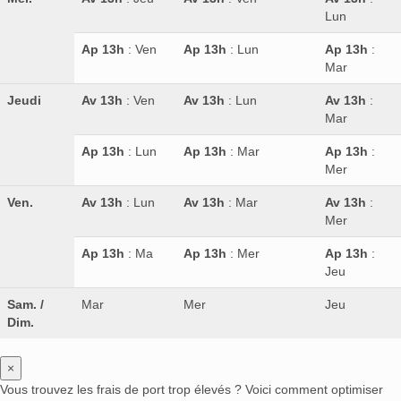
Lun
Ap 13h
: Ven
Ap 13h
: Lun
Ap 13h
:
Mar
Jeudi
Av 13h
: Ven
Av 13h
: Lun
Av 13h
:
Mar
Ap 13h
: Lun
Ap 13h
: Mar
Ap 13h
:
Mer
Ven.
Av 13h
: Lun
Av 13h
: Mar
Av 13h
:
Mer
Ap 13h
: Ma
Ap 13h
: Mer
Ap 13h
:
Jeu
Sam. /
Mar
Mer
Jeu
Dim.
×
Vous trouvez les frais de port trop élevés ? Voici comment optimiser