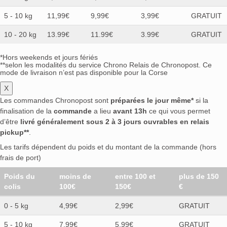
5 - 10 kg
11,99€
9,99€
3,99€
GRATUIT
10 - 20 kg
13.99€
11.99€
3.99€
GRATUIT
*Hors weekends et jours fériés
**selon les modalités du service Chrono Relais de Chronopost. Ce
mode de livraison n’est pas disponible pour la Corse
X
Les commandes Chronopost sont
préparées le jour même*
si la
finalisation de la
commande
a lieu
avant 13h
ce qui vous permet
d’être
livré généralement sous 2 à 3 jours ouvrables en relais
pickup**
.
Les tarifs dépendent du poids et du montant de la commande (hors
frais de port)
Poids du
moins de
entre 100 et
plus de 150
colis
100€
150€
€
0 - 5 kg
4,99€
2,99€
GRATUIT
5 - 10 kg
7,99€
5,99€
GRATUIT