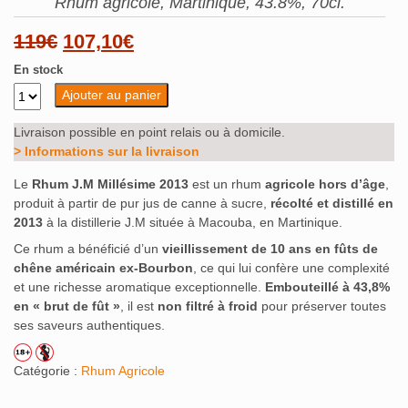
Rhum agricole, Martinique, 43.8%, 70cl.
Le
Le
119
€
107,10
€
prix
prix
En stock
Ajouter au panier
initial
actuel
était :
est :
Livraison possible en point relais ou à domicile.
> Informations sur la livraison
119€.
107,10€.
Le
Rhum J.M Millésime 2013
est un rhum
agricole hors d’âge
,
produit à partir de pur jus de canne à sucre,
récolté et distillé en
2013
à la distillerie J.M située à Macouba, en Martinique.
Ce rhum a bénéficié d’un
vieillissement de 10 ans en fûts de
chêne américain ex-Bourbon
, ce qui lui confère une complexité
et une richesse aromatique exceptionnelle.
Embouteillé à 43,8%
en « brut de fût »
, il est
non filtré à froid
pour préserver toutes
ses saveurs authentiques.
Catégorie :
Rhum Agricole