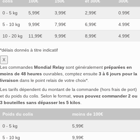
colis
100€
150€
et 300€
300€
0 - 5 kg
5,99€
3,99€
2,99€
0.99€
5 - 10 kg
9,99€
7,99€
6,99€
4.99€
10 - 20 kg
11,99€
9,99€
8,99€
4.99€
*délais donnés à titre indicatif
X
Les commandes
Mondial Relay
sont généralement
préparées en
moins de 48 heures
ouvrables, comptez ensuite
3 à 6 jours pour la
livraison
dans le point relais de votre choix*.
Les tarifs dépendent du montant de la commande (hors frais de port)
et du poids du colis. Selon le format,
vous pouvez commander 2 ou
3 bouteilles sans dépasser les 5 kilos
.
Poids du colis
moins de 100€
0 - 5 kg
5,99€
5 - 10 kg
9,99€