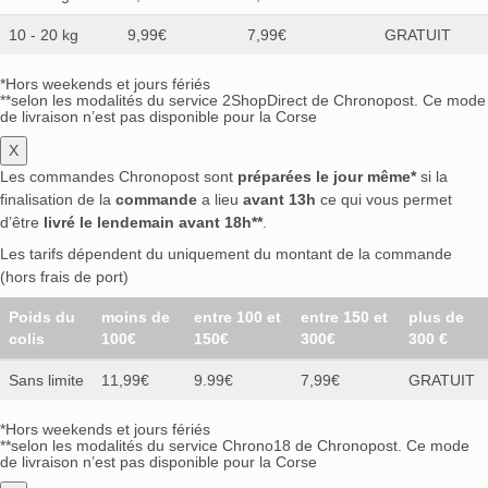
10 - 20 kg
9,99€
7,99€
GRATUIT
*Hors weekends et jours fériés
**selon les modalités du service 2ShopDirect de Chronopost. Ce mode
de livraison n’est pas disponible pour la Corse
X
Les commandes Chronopost sont
préparées le jour même*
si la
finalisation de la
commande
a lieu
avant 13h
ce qui vous permet
d’être
livré le lendemain avant 18h**
.
Les tarifs dépendent du uniquement du montant de la commande
(hors frais de port)
Poids du
moins de
entre 100 et
entre 150 et
plus de
colis
100€
150€
300€
300 €
Sans limite
11,99€
9.99€
7,99€
GRATUIT
*Hors weekends et jours fériés
**selon les modalités du service Chrono18 de Chronopost. Ce mode
de livraison n’est pas disponible pour la Corse