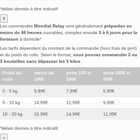
*délais donnés à titre indicatif
X
Les commandes
Mondial Relay
sont généralement
préparées en
moins de 48 heures
ouvrables, comptez ensuite
3 à 6 jours pour la
livraison
à domicile*.
Les tarifs dépendent du montant de la commande (hors frais de port)
et du poids du colis. Selon le format,
vous pouvez commander 2 ou
3 bouteilles sans dépasser les 5 kilos
.
Poids du
moins de
entre 100 et
entre 150€ et
colis
100€
150€
300€
0 - 5 kg
9,99€
7,99€
5,99€
5 - 10 kg
14,99€
12,99€
9,99€
10 - 20 kg
16,99€
14,99€
11,99€
*délais donnés à titre indicatif
×