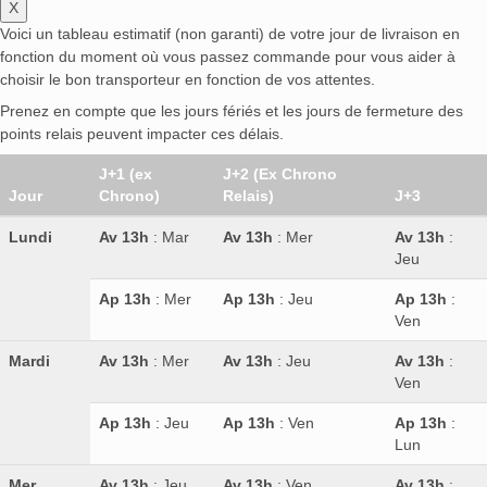
X
Voici un tableau estimatif (non garanti) de votre jour de livraison en
fonction du moment où vous passez commande pour vous aider à
choisir le bon transporteur en fonction de vos attentes.
Prenez en compte que les jours fériés et les jours de fermeture des
points relais peuvent impacter ces délais.
J+1 (ex
J+2 (Ex Chrono
Jour
Chrono)
Relais)
J+3
Lundi
Av 13h
: Mar
Av 13h
: Mer
Av 13h
:
Jeu
Ap 13h
: Mer
Ap 13h
: Jeu
Ap 13h
:
Ven
Mardi
Av 13h
: Mer
Av 13h
: Jeu
Av 13h
:
Ven
Ap 13h
: Jeu
Ap 13h
: Ven
Ap 13h
:
Lun
Mer.
Av 13h
: Jeu
Av 13h
: Ven
Av 13h
: