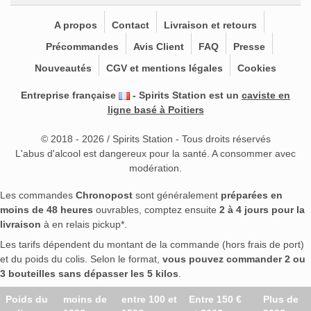
A propos
Contact
Livraison et retours
Précommandes
Avis Client
FAQ
Presse
Nouveautés
CGV et mentions légales
Cookies
Entreprise française
- Spirits Station est un
caviste en
ligne basé à Poitiers
© 2018 - 2026 / Spirits Station - Tous droits réservés
L'abus d'alcool est dangereux pour la santé. A consommer avec
modération.
Les commandes
Chronopost
sont généralement
préparées en
moins de 48 heures
ouvrables, comptez ensuite
2 à 4 jours pour la
livraison
à en relais pickup*.
Les tarifs dépendent du montant de la commande (hors frais de port)
et du poids du colis. Selon le format,
vous pouvez commander 2 ou
3 bouteilles sans dépasser les 5 kilos
.
Poids du
moins de
entre 100 et
Entre 150 €
Plus de