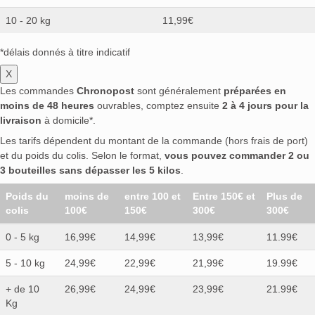
10 - 20 kg
11,99€
*délais donnés à titre indicatif
X
Les commandes
Chronopost
sont généralement
préparées en
moins de 48 heures
ouvrables, comptez ensuite
2 à 4 jours pour la
livraison
à domicile*.
Les tarifs dépendent du montant de la commande (hors frais de port)
et du poids du colis. Selon le format,
vous pouvez commander 2 ou
3 bouteilles sans dépasser les 5 kilos
.
Poids du
moins de
entre 100 et
Entre 150€ et
Plus de
colis
100€
150€
300€
300€
0 - 5 kg
16,99€
14,99€
13,99€
11.99€
5 - 10 kg
24,99€
22,99€
21,99€
19.99€
+ de 10
26,99€
24,99€
23,99€
21.99€
Kg