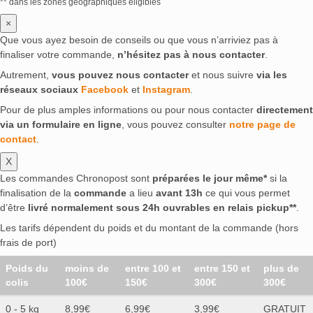
** dans les zones géographiques éligibles
×
Que vous ayez besoin de conseils ou que vous n’arriviez pas à
finaliser votre commande,
n’hésitez pas à nous contacter
.
Autrement,
vous pouvez nous contacter
et nous suivre
via les
réseaux sociaux
Facebook
et
Instagram
.
Pour de plus amples informations ou pour nous contacter
directement
via un formulaire en ligne
, vous pouvez consulter
notre page de
contact
.
X
Les commandes Chronopost sont
préparées le jour même*
si la
finalisation de la
commande
a lieu
avant 13h
ce qui vous permet
d’être
livré normalement sous 24h ouvrables en relais pickup**
.
Les tarifs dépendent du poids et du montant de la commande (hors
frais de port)
Poids du
moins de
entre 100 et
entre 150 et
plus de
colis
100€
150€
300€
300€
0 - 5 kg
8,99€
6,99€
3,99€
GRATUIT