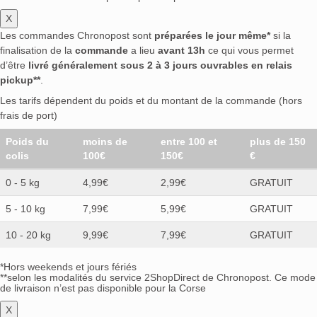
X
Les commandes Chronopost sont
préparées le jour même*
si la
finalisation de la
commande
a lieu
avant 13h
ce qui vous permet
d’être
livré généralement sous 2 à 3 jours ouvrables en relais
pickup**
.
Les tarifs dépendent du poids et du montant de la commande (hors
frais de port)
Poids du
moins de
entre 100 et
plus de 150
colis
100€
150€
€
0 - 5 kg
4,99€
2,99€
GRATUIT
5 - 10 kg
7,99€
5,99€
GRATUIT
10 - 20 kg
9,99€
7,99€
GRATUIT
*Hors weekends et jours fériés
**selon les modalités du service 2ShopDirect de Chronopost. Ce mode
de livraison n’est pas disponible pour la Corse
X