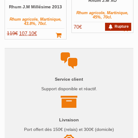
Rhum J.M XO
Pays
Voir ▼
Rhum J.M Millésime 2013
Producteur
Voir ▼
Rhum agricole, Martinique,
45%, 70cl.
Rhum agricole, Martinique,
Volume
Voir ▼
43.8%, 70cl.
70
€
Rupture
Filter
Le
Le
119
€
107,10
€
prix
prix
initial
actuel
était :
est :
119€.
107,10€.
Service client
Support disponible et réactif.
Livraison
Port offert dès 150€ (relais) et 300€ (domicile)