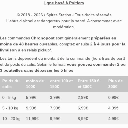
ligne basé à Poitiers
© 2018 - 2026 / Spirits Station - Tous droits réservés
L'abus d'alcool est dangereux pour la santé. A consommer avec
modération.
Les commandes
Chronopost
sont généralement
préparées en
moins de 48 heures
ouvrables, comptez ensuite
2 à 4 jours pour la
livraison
à en relais pickup*.
Les tarifs dépendent du montant de la commande (hors frais de port)
et du poids du colis. Selon le format,
vous pouvez commander 2 ou
3 bouteilles sans dépasser les 5 kilos
.
Poids du
moins de
entre 100 et
Entre 150 €
Plus de
colis
100€
150€
et 300€
300€
0 - 5 kg
5,99€
3,99€
2,99€
0.99€
5 - 10 kg
9,99€
7,99€
6,99€
4.99€
10 - 20 kg
11,99€
9,99€
8,99€
4.99€