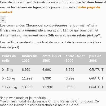
Pour de plus amples informations ou pour nous contacter
directement
via un formulaire en ligne
, vous pouvez consulter
notre page de
contact
.
X
Les commandes Chronopost sont
préparées le jour même*
si la
finalisation de la
commande
a lieu
avant 13h
ce qui vous permet
d’être
livré normalement sous 24h ouvrables en relais pickup**
.
Les tarifs dépendent du poids et du montant de la commande (hors
frais de port)
Poids du
moins de
entre 100 et
entre 150 et
plus de
colis
100€
150€
300€
300€
0 - 5 kg
8,99€
6,99€
3,99€
GRATUIT
5 - 10 kg
11,99€
9,99€
3,99€
GRATUIT
10 - 20 kg
13.99€
11.99€
3.99€
GRATUIT
*Hors weekends et jours fériés
**selon les modalités du service Chrono Relais de Chronopost. Ce
mode de livraison n’est pas disponible pour la Corse