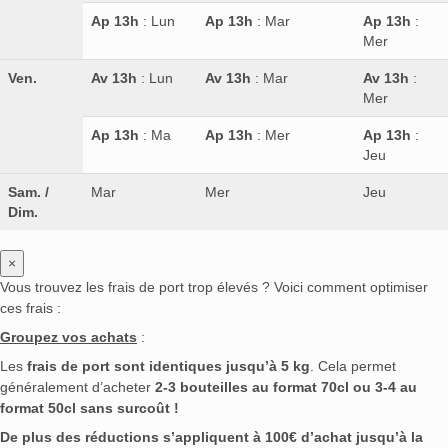
Ap 13h
: Lun
Ap 13h
: Mar
Ap 13h
:
Mer
Ven.
Av 13h
: Lun
Av 13h
: Mar
Av 13h
:
Mer
Ap 13h
: Ma
Ap 13h
: Mer
Ap 13h
:
Jeu
Sam. /
Mar
Mer
Jeu
Dim.
×
Vous trouvez les frais de port trop élevés ? Voici comment optimiser
ces frais :
Groupez vos achats
:
Les
frais de port sont identiques jusqu’à 5 kg
. Cela permet
généralement d’acheter
2-3 bouteilles au format 70cl ou 3-4 au
format 50cl sans surcoût !
De plus des réductions s’appliquent à 100€ d’achat jusqu’à la