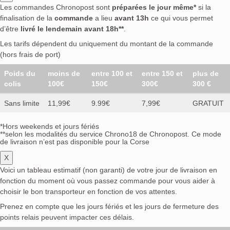
Les commandes Chronopost sont
préparées le jour même*
si la
finalisation de la
commande
a lieu
avant 13h
ce qui vous permet
d’être
livré le lendemain avant 18h**
.
Les tarifs dépendent du uniquement du montant de la commande
(hors frais de port)
Poids du
moins de
entre 100 et
entre 150 et
plus de
colis
100€
150€
300€
300 €
Sans limite
11,99€
9.99€
7,99€
GRATUIT
*Hors weekends et jours fériés
**selon les modalités du service Chrono18 de Chronopost. Ce mode
de livraison n’est pas disponible pour la Corse
X
Voici un tableau estimatif (non garanti) de votre jour de livraison en
fonction du moment où vous passez commande pour vous aider à
choisir le bon transporteur en fonction de vos attentes.
Prenez en compte que les jours fériés et les jours de fermeture des
points relais peuvent impacter ces délais.