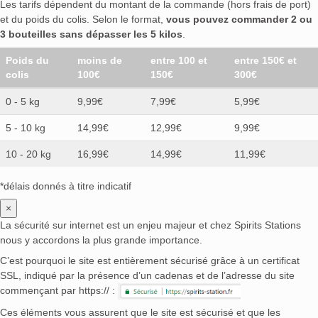
Les tarifs dépendent du montant de la commande (hors frais de port)
et du poids du colis. Selon le format,
vous pouvez commander 2 ou
3 bouteilles sans dépasser les 5 kilos
.
Poids du
moins de
entre 100 et
entre 150€ et
colis
100€
150€
300€
0 - 5 kg
9,99€
7,99€
5,99€
5 - 10 kg
14,99€
12,99€
9,99€
10 - 20 kg
16,99€
14,99€
11,99€
*délais donnés à titre indicatif
×
La sécurité sur internet est un enjeu majeur et chez Spirits Stations
nous y accordons la plus grande importance.
C’est pourquoi le site est entièrement sécurisé grâce à un certificat
SSL, indiqué par la présence d’un cadenas et de l’adresse du site
commençant par https:// :
Ces éléments vous assurent que le site est sécurisé et que les