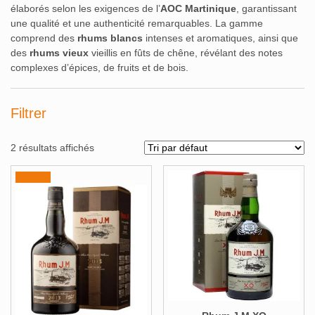
élaborés selon les exigences de l’
AOC Martinique
, garantissant
une qualité et une authenticité remarquables. La gamme
comprend des
rhums blancs
intenses et aromatiques, ainsi que
des
rhums vieux
vieillis en fûts de chêne, révélant des notes
complexes d’épices, de fruits et de bois.
Filtrer
2 résultats affichés
Promo !
Alcools Bio
Bouteilles originales
Calendrier de l'avent
Coffrets Cadeau
Magnums et +