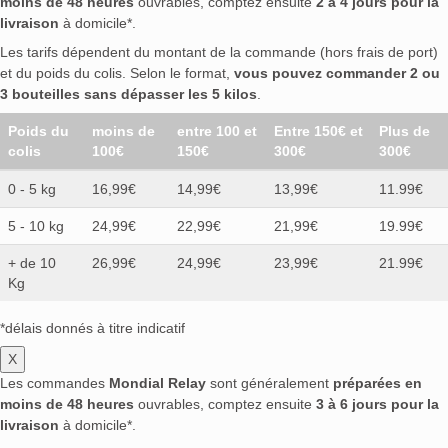
moins de 48 heures
ouvrables, comptez ensuite
2 à 4 jours pour la
livraison
à domicile*.
Les tarifs dépendent du montant de la commande (hors frais de port)
et du poids du colis. Selon le format,
vous pouvez commander 2 ou
3 bouteilles sans dépasser les 5 kilos
.
Poids du
moins de
entre 100 et
Entre 150€ et
Plus de
colis
100€
150€
300€
300€
0 - 5 kg
16,99€
14,99€
13,99€
11.99€
5 - 10 kg
24,99€
22,99€
21,99€
19.99€
+ de 10
26,99€
24,99€
23,99€
21.99€
Kg
*délais donnés à titre indicatif
X
Les commandes
Mondial Relay
sont généralement
préparées en
moins de 48 heures
ouvrables, comptez ensuite
3 à 6 jours pour la
livraison
à domicile*.