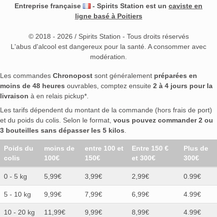
Entreprise française
- Spirits Station est un
caviste en
ligne basé à Poitiers
© 2018 - 2026 / Spirits Station - Tous droits réservés
L'abus d'alcool est dangereux pour la santé. A consommer avec
modération.
Les commandes
Chronopost
sont généralement
préparées en
moins de 48 heures
ouvrables, comptez ensuite
2 à 4 jours pour la
livraison
à en relais pickup*.
Les tarifs dépendent du montant de la commande (hors frais de port)
et du poids du colis. Selon le format,
vous pouvez commander 2 ou
3 bouteilles sans dépasser les 5 kilos
.
Poids du
moins de
entre 100 et
Entre 150 €
Plus de
colis
100€
150€
et 300€
300€
0 - 5 kg
5,99€
3,99€
2,99€
0.99€
5 - 10 kg
9,99€
7,99€
6,99€
4.99€
10 - 20 kg
11,99€
9,99€
8,99€
4.99€