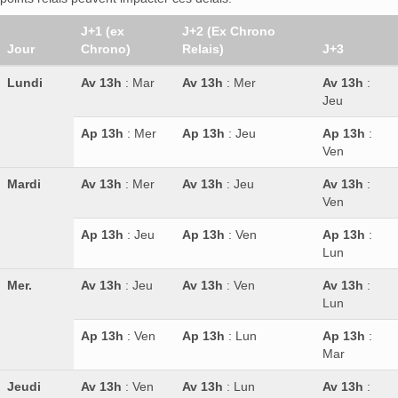
J+1 (ex
J+2 (Ex Chrono
Jour
Chrono)
Relais)
J+3
Lundi
Av 13h
: Mar
Av 13h
: Mer
Av 13h
:
Jeu
Ap 13h
: Mer
Ap 13h
: Jeu
Ap 13h
:
Ven
Mardi
Av 13h
: Mer
Av 13h
: Jeu
Av 13h
:
Ven
Ap 13h
: Jeu
Ap 13h
: Ven
Ap 13h
:
Lun
Mer.
Av 13h
: Jeu
Av 13h
: Ven
Av 13h
:
Lun
Ap 13h
: Ven
Ap 13h
: Lun
Ap 13h
:
Mar
Jeudi
Av 13h
: Ven
Av 13h
: Lun
Av 13h
: