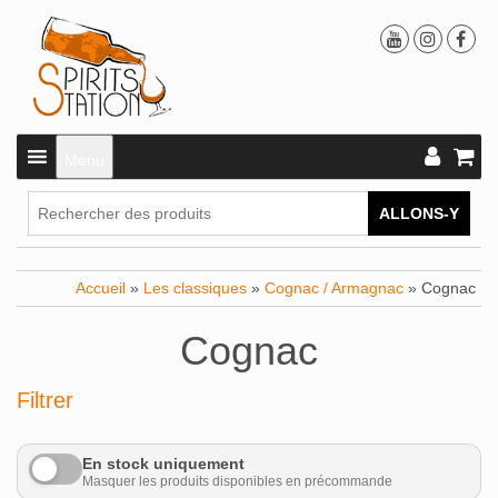
Menu
ALLONS-Y
Accueil
»
Les classiques
»
Cognac / Armagnac
» Cognac
Cognac
Filtrer
En stock uniquement
Masquer les produits disponibles en précommande