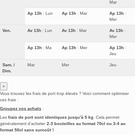
Mar
Ap 13h
: Lun
Ap 13h
: Mar
Ap 13h
:
Mer
Ven.
Av 13h
: Lun
Av 13h
: Mar
Av 13h
:
Mer
Ap 13h
: Ma
Ap 13h
: Mer
Ap 13h
:
Jeu
Sam. /
Mar
Mer
Jeu
Dim.
×
Vous trouvez les frais de port trop élevés ? Voici comment optimiser
ces frais :
Groupez vos achats
:
Les
frais de port sont identiques jusqu’à 5 kg
. Cela permet
généralement d’acheter
2-3 bouteilles au format 70cl ou 3-4 au
format 50cl sans surcoût !