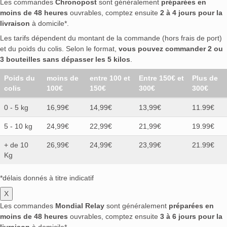
Les commandes
Chronopost
sont généralement
préparées en
moins de 48 heures
ouvrables, comptez ensuite
2 à 4 jours pour la
livraison
à domicile*.
Les tarifs dépendent du montant de la commande (hors frais de port)
et du poids du colis. Selon le format,
vous pouvez commander 2 ou
3 bouteilles sans dépasser les 5 kilos
.
Poids du
moins de
entre 100 et
Entre 150€ et
Plus de
colis
100€
150€
300€
300€
0 - 5 kg
16,99€
14,99€
13,99€
11.99€
5 - 10 kg
24,99€
22,99€
21,99€
19.99€
+ de 10
26,99€
24,99€
23,99€
21.99€
Kg
*délais donnés à titre indicatif
X
Les commandes
Mondial Relay
sont généralement
préparées en
moins de 48 heures
ouvrables, comptez ensuite
3 à 6 jours pour la
livraison
à domicile*.