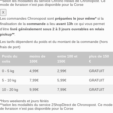
**selon les modalités du service Chrono Relais de Chronopost. Ce
mode de livraison n’est pas disponible pour la Corse
X
Les commandes Chronopost sont
préparées le jour même*
si la
finalisation de la
commande
a lieu
avant 13h
ce qui vous permet
d’être
livré généralement sous 2 à 3 jours ouvrables en relais
pickup**
.
Les tarifs dépendent du poids et du montant de la commande (hors
frais de port)
Poids du
moins de
entre 100 et
plus de 150
colis
100€
150€
€
0 - 5 kg
4,99€
2,99€
GRATUIT
5 - 10 kg
7,99€
5,99€
GRATUIT
10 - 20 kg
9,99€
7,99€
GRATUIT
*Hors weekends et jours fériés
**selon les modalités du service 2ShopDirect de Chronopost. Ce mode
de livraison n’est pas disponible pour la Corse