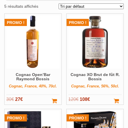
Alcools Bio
5 résultats affichés
Bouteilles originales
PROMO !
PROMO !
Calendrier de l'avent
Coffrets Cadeau
Magnums et +
Pays
Voir ▼
Producteur
Voir ▼
Cognac Open’Bar
Cognac XO Brut de fût R.
Volume
Voir ▼
Raymond Bossis
Bossis
Cognac, France, 40%, 70cl.
Cognac, France, 56%, 50cl.
Filter
Le
Le
Le
Le
30
€
27
€
120
€
108
€
prix
prix
prix
prix
initial
actuel
initial
actuel
PROMO !
PROMO !
était :
est :
était :
est :
30€.
27€.
120€.
108€.