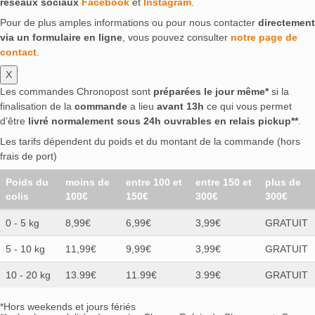
réseaux sociaux
Facebook
et
Instagram
.
Pour de plus amples informations ou pour nous contacter
directement
via un formulaire en ligne
, vous pouvez consulter
notre page de
contact
.
X
Les commandes Chronopost sont
préparées le jour même*
si la
finalisation de la
commande
a lieu
avant 13h
ce qui vous permet
d’être
livré normalement sous 24h ouvrables en relais pickup**
.
Les tarifs dépendent du poids et du montant de la commande (hors
frais de port)
Poids du
moins de
entre 100 et
entre 150 et
plus de
colis
100€
150€
300€
300€
0 - 5 kg
8,99€
6,99€
3,99€
GRATUIT
5 - 10 kg
11,99€
9,99€
3,99€
GRATUIT
10 - 20 kg
13.99€
11.99€
3.99€
GRATUIT
*Hors weekends et jours fériés