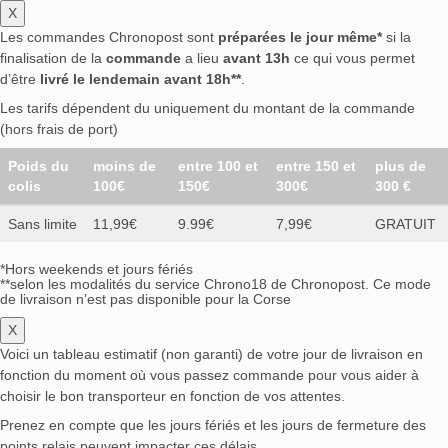
X
Les commandes Chronopost sont
préparées le jour même*
si la
finalisation de la
commande
a lieu
avant 13h
ce qui vous permet
d’être
livré le lendemain avant 18h**
.
Les tarifs dépendent du uniquement du montant de la commande
(hors frais de port)
Poids du
moins de
entre 100 et
entre 150 et
plus de
colis
100€
150€
300€
300 €
Sans limite
11,99€
9.99€
7,99€
GRATUIT
*Hors weekends et jours fériés
**selon les modalités du service Chrono18 de Chronopost. Ce mode
de livraison n’est pas disponible pour la Corse
X
Voici un tableau estimatif (non garanti) de votre jour de livraison en
fonction du moment où vous passez commande pour vous aider à
choisir le bon transporteur en fonction de vos attentes.
Prenez en compte que les jours fériés et les jours de fermeture des
points relais peuvent impacter ces délais.