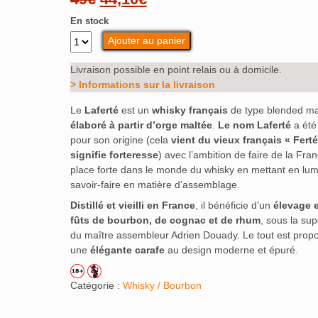
prix
prix
En stock
Ajouter au panier
initial
actuel
était :
est :
Livraison possible en point relais ou à domicile.
> Informations sur la livraison
49€.
44,10€.
Le
Laferté
est un
whisky français
de type blended ma
élaboré à partir d’orge maltée
.
Le nom Laferté
a été 
pour son origine (cela
vient du vieux français « Ferté
signifie forteresse
) avec l’ambition de faire de la Fra
place forte dans le monde du whisky en mettant en lum
savoir-faire en matière d’assemblage.
Distillé et vieilli en France
, il bénéficie d’un
élevage 
fûts de bourbon, de cognac et de rhum
, sous la sup
du maître assembleur Adrien Douady. Le tout est prop
une
élégante carafe
au design moderne et épuré.
Catégorie :
Whisky / Bourbon