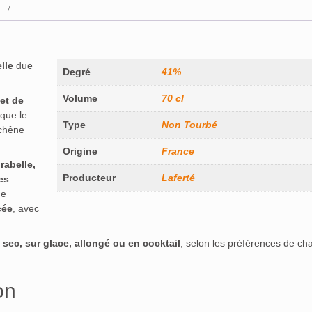
lle
due
Degré
41%
Volume
70 cl
et de
 que le
Type
Non Tourbé
chêne
Origine
France
rabelle,
Producteur
Laferté
es
ne
cée
, avec
 sec, sur glace, allongé ou en cocktail
, selon les préférences de ch
on