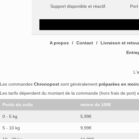
Support disponible et réactif.
Port
A propos
Contact
Livraison et retou
Entre
L'
Les commandes
Chronopost
sont généralement
préparées en moin
Les tarifs dépendent du montant de la commande (hors frais de port) et
Poids du colis
moins de 100€
0 - 5 kg
5,99€
5 - 10 kg
9,99€