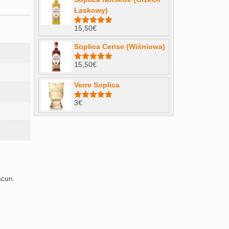
Laskowy)
15,50
€
Note
4.98
sur 5
Soplica Cerise (Wiśniowa)
15,50
€
Note
5.00
sur 5
Verre Soplica
3
€
Note
5.00
sur 5
acun.