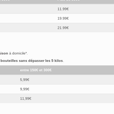
11.99€
19.99€
21.99€
aison
à domicile*.
outeilles sans dépasser les 5 kilos
.
entre 150€ et 300€
5,99€
9,99€
11,99€