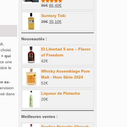
Le
Le
96
€
86,40
€
Note
5.00
sur 5
prix
prix
Suntory Toki
initial
actuel
Le
Le
39
€
35,10
€
était :
est :
prix
prix
96€.
86,40€.
initial
actuel
Nouveautés :
était :
est :
lt,
39€.
35,10€.
El Libertad 5 ans – Flavor
choisi
of Freedom
 » qui
42
€
nce une
ière le
Whisky Assemblage Pure
Malt - Hors Série 2024
en ex-
52
€
ervision
Liqueur de Pistache
osé dans
20
€
Meilleures ventes :
Soplica Noisette (Orzech