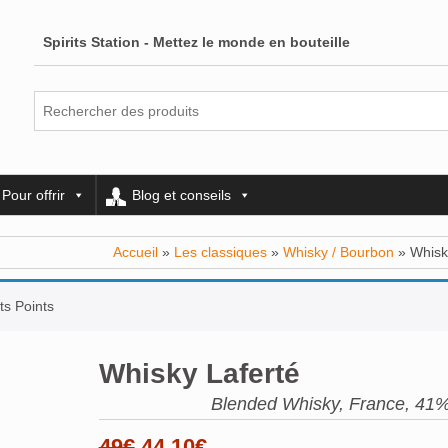
Spirits Station - Mettez le monde en bouteille
Pour offrir
Blog et conseils
Accueil
»
Les classiques
»
Whisky / Bourbon
» Whisk
ts Points
Whisky Laferté
Blended Whisky, France, 41%
Le
Le
49
€
44,10
€