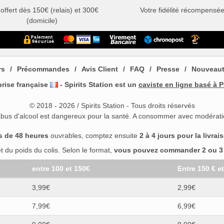
 offert dès 150€ (relais) et 300€
Votre fidélité récompensé
(domicile)
rs
Précommandes
Avis Client
FAQ
Presse
Nouveau
prise française
- Spirits Station est un
caviste en ligne basé à P
© 2018 - 2026 / Spirits Station - Tous droits réservés
abus d'alcool est dangereux pour la santé. A consommer avec modérati
s de 48 heures
ouvrables, comptez ensuite
2 à 4 jours pour la livrai
 du poids du colis. Selon le format,
vous pouvez commander 2 ou 3 b
entre 100 et 150€
Entre 150 € e
3,99€
2,99€
7,99€
6,99€