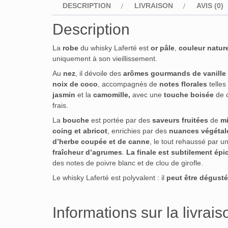
DESCRIPTION
LIVRAISON
AVIS (0)
Description
La
robe
du whisky Laferté est
or pâle
,
couleur nature
uniquement à son vieillissement.
Au
nez
, il dévoile des
arômes gourmands de vanille 
noix de coco
, accompagnés de
notes florales
telles
jasmin
et la
camomille,
avec une
touche boisée
de 
frais.
La
bouche
est portée par des
saveurs fruitées
de
mi
coing et abricot
, enrichies par des
nuances végétal
d’herbe coupée et de canne
, le tout rehaussé par u
fraîcheur d’agrumes
.
La finale est subtilement épi
des notes de poivre blanc et de clou de girofle.
Le whisky Laferté est polyvalent : il
peut être dégusté
Informations sur la livrais