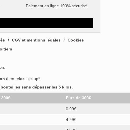
e
Paiement en ligne 100% sécurisé.
tés
CGV et mentions légales
Cookies
oitiers
on.
son
à en relais pickup*.
outeilles sans dépasser les 5 kilos
.
t 300€
Plus de 300€
0.99€
4.99€