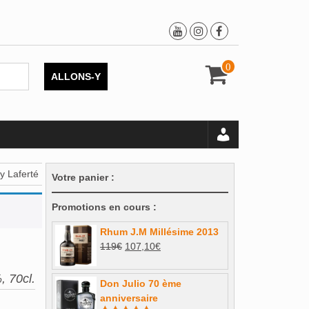
0
ALLONS-Y
y Laferté
Votre panier :
Promotions en cours :
Rhum J.M Millésime 2013
Le
Le
119
€
107,10
€
prix
prix
initial
actuel
, 70cl.
Don Julio 70 ème
était :
est :
anniversaire
119€.
107,10€.