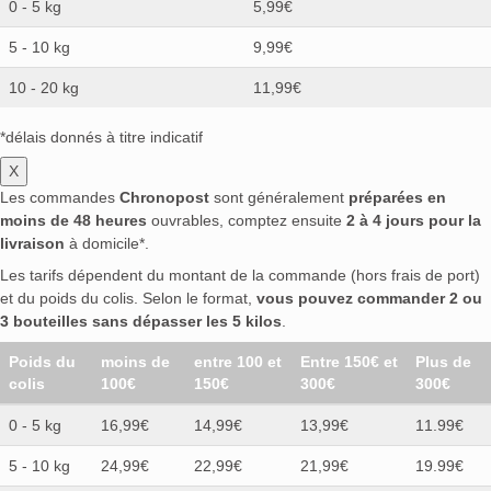
0 - 5 kg
5,99€
5 - 10 kg
9,99€
10 - 20 kg
11,99€
*délais donnés à titre indicatif
X
Les commandes
Chronopost
sont généralement
préparées en
moins de 48 heures
ouvrables, comptez ensuite
2 à 4 jours pour la
livraison
à domicile*.
Les tarifs dépendent du montant de la commande (hors frais de port)
et du poids du colis. Selon le format,
vous pouvez commander 2 ou
3 bouteilles sans dépasser les 5 kilos
.
Poids du
moins de
entre 100 et
Entre 150€ et
Plus de
colis
100€
150€
300€
300€
0 - 5 kg
16,99€
14,99€
13,99€
11.99€
5 - 10 kg
24,99€
22,99€
21,99€
19.99€