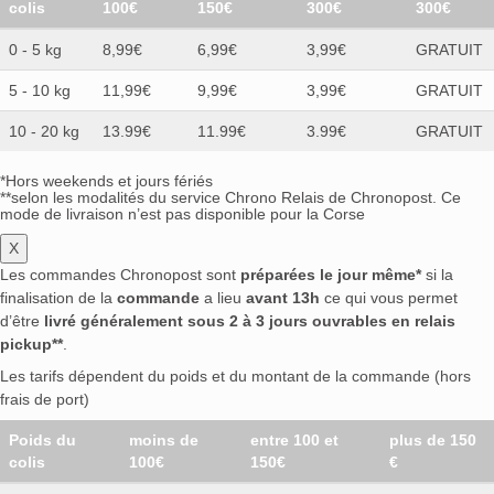
colis
100€
150€
300€
300€
0 - 5 kg
8,99€
6,99€
3,99€
GRATUIT
5 - 10 kg
11,99€
9,99€
3,99€
GRATUIT
10 - 20 kg
13.99€
11.99€
3.99€
GRATUIT
*Hors weekends et jours fériés
**selon les modalités du service Chrono Relais de Chronopost. Ce
mode de livraison n’est pas disponible pour la Corse
X
Les commandes Chronopost sont
préparées le jour même*
si la
finalisation de la
commande
a lieu
avant 13h
ce qui vous permet
d’être
livré généralement sous 2 à 3 jours ouvrables en relais
pickup**
.
Les tarifs dépendent du poids et du montant de la commande (hors
frais de port)
Poids du
moins de
entre 100 et
plus de 150
colis
100€
150€
€