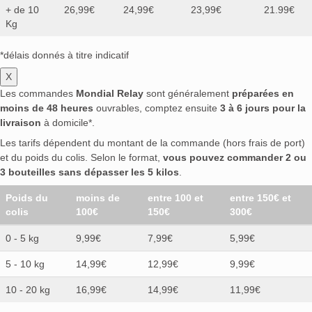
+ de 10
26,99€
24,99€
23,99€
21.99€
Kg
*délais donnés à titre indicatif
X
Les commandes
Mondial Relay
sont généralement
préparées en
moins de 48 heures
ouvrables, comptez ensuite
3 à 6 jours pour la
livraison
à domicile*.
Les tarifs dépendent du montant de la commande (hors frais de port)
et du poids du colis. Selon le format,
vous pouvez commander 2 ou
3 bouteilles sans dépasser les 5 kilos
.
Poids du
moins de
entre 100 et
entre 150€ et
colis
100€
150€
300€
0 - 5 kg
9,99€
7,99€
5,99€
5 - 10 kg
14,99€
12,99€
9,99€
10 - 20 kg
16,99€
14,99€
11,99€