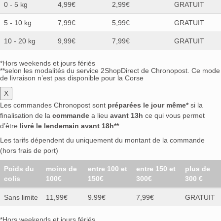
0 - 5 kg
4,99€
2,99€
GRATUIT
5 - 10 kg
7,99€
5,99€
GRATUIT
10 - 20 kg
9,99€
7,99€
GRATUIT
*Hors weekends et jours fériés
**selon les modalités du service 2ShopDirect de Chronopost. Ce mode
de livraison n’est pas disponible pour la Corse
X
Les commandes Chronopost sont
préparées le jour même*
si la
finalisation de la
commande
a lieu
avant 13h
ce qui vous permet
d’être
livré le lendemain avant 18h**
.
Les tarifs dépendent du uniquement du montant de la commande
(hors frais de port)
Poids du
moins de
entre 100 et
entre 150 et
plus de
colis
100€
150€
300€
300 €
Sans limite
11,99€
9.99€
7,99€
GRATUIT
*Hors weekends et jours fériés