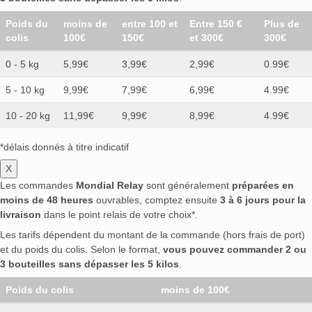
Poids du
moins de
entre 100 et
Entre 150 €
Plus de
colis
100€
150€
et 300€
300€
0 - 5 kg
5,99€
3,99€
2,99€
0.99€
5 - 10 kg
9,99€
7,99€
6,99€
4.99€
10 - 20 kg
11,99€
9,99€
8,99€
4.99€
*délais donnés à titre indicatif
X
Les commandes
Mondial Relay
sont généralement
préparées en
moins de 48 heures
ouvrables, comptez ensuite
3 à 6 jours pour la
livraison
dans le point relais de votre choix*.
Les tarifs dépendent du montant de la commande (hors frais de port)
et du poids du colis. Selon le format,
vous pouvez commander 2 ou
3 bouteilles sans dépasser les 5 kilos
.
Poids du colis
moins de 100€