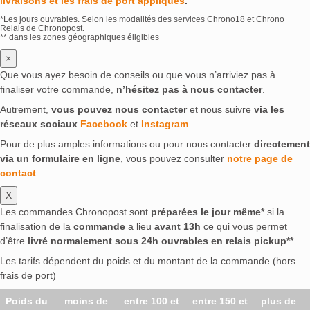
livraisons et les frais de port appliqués
.
*Les jours ouvrables. Selon les modalités des services Chrono18 et Chrono
Relais de Chronopost.
** dans les zones géographiques éligibles
×
Que vous ayez besoin de conseils ou que vous n’arriviez pas à
finaliser votre commande,
n’hésitez pas à nous contacter
.
Autrement,
vous pouvez nous contacter
et nous suivre
via les
réseaux sociaux
Facebook
et
Instagram
.
Pour de plus amples informations ou pour nous contacter
directement
via un formulaire en ligne
, vous pouvez consulter
notre page de
contact
.
X
Les commandes Chronopost sont
préparées le jour même*
si la
finalisation de la
commande
a lieu
avant 13h
ce qui vous permet
d’être
livré normalement sous 24h ouvrables en relais pickup**
.
Les tarifs dépendent du poids et du montant de la commande (hors
frais de port)
Poids du
moins de
entre 100 et
entre 150 et
plus de