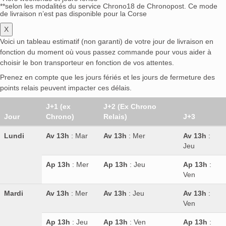
**selon les modalités du service Chrono18 de Chronopost. Ce mode
de livraison n’est pas disponible pour la Corse
X
Voici un tableau estimatif (non garanti) de votre jour de livraison en
fonction du moment où vous passez commande pour vous aider à
choisir le bon transporteur en fonction de vos attentes.
Prenez en compte que les jours fériés et les jours de fermeture des
points relais peuvent impacter ces délais.
J+1 (ex
J+2 (Ex Chrono
Jour
Chrono)
Relais)
J+3
Lundi
Av 13h
: Mar
Av 13h
: Mer
Av 13h
:
Jeu
Ap 13h
: Mer
Ap 13h
: Jeu
Ap 13h
:
Ven
Mardi
Av 13h
: Mer
Av 13h
: Jeu
Av 13h
:
Ven
Ap 13h
: Jeu
Ap 13h
: Ven
Ap 13h
: