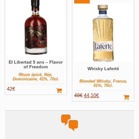
Promo !
Alcools Bio
Bouteilles originales
Calendrier de l'avent
Coffrets Cadeau
Magnums et +
El Libertad 5 ans – Flavor
Pays
Voir ▼
of Freedom
Whisky Laferté
Producteur
Voir ▼
Rhum épicé, Rép.
Dominicaine, 41%, 70cl.
Blended Whisky, France,
Volume
Voir ▼
41%, 70cl.
42
€
Filter
Le
Le
49
€
44,10
€
prix
prix
initial
actuel
était :
est :
49€.
44,10€.