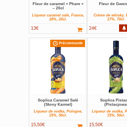
Fleur de caramel « Phare »
Fleur de Gwen
– 20cl
Liqueur caramel salé, France,
Crème de whisky, 
18%, 20cl.
17%, 70cl.
13
€
24
€
Précommande
Soplica Caramel Salé
Soplica Pista
(Słony Karmel)
(Pistacjowa
Liqueur de vodka, Pologne,
Liqueur de vodka, 
15%, 50cl.
15%, 50cl.
15,50
€
15,50
€