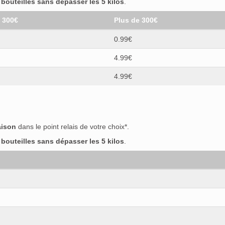
outeilles sans dépasser les 5 kilos
.
t 300€
Plus de 300€
0.99€
4.99€
4.99€
aison
dans le point relais de votre choix*.
outeilles sans dépasser les 5 kilos
.