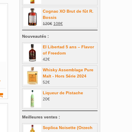
prix
prix
initial
actuel
Cognac XO Brut de fût R.
était :
est :
Bossis
22€.
19,80€.
Le
Le
120
€
108
€
prix
prix
initial
actuel
Nouveautés :
était :
est :
El Libertad 5 ans – Flavor
120€.
108€.
of Freedom
42
€
Whisky Assemblage Pure
Malt - Hors Série 2024
,
52
€
Liqueur de Pistache
20
€
Meilleures ventes :
Soplica Noisette (Orzech