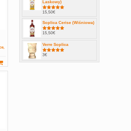
Laskowy)
15,50
€
Note
4.98
sur 5
Soplica Cerise (Wiśniowa)
15,50
€
Note
5.00
sur 5
Verre Soplica
ce,
3
€
Note
5.00
sur 5