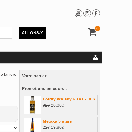
0
ALLONS-Y
 laitière
Votre panier :
Promotions en cours :
Lordly Whisky 6 ans - JFK
Le
Le
32
€
28,80
€
prix
prix
initial
actuel
Metaxa 5 stars
était :
est :
Le
Le
22
€
19,80
€
32€.
28,80€.