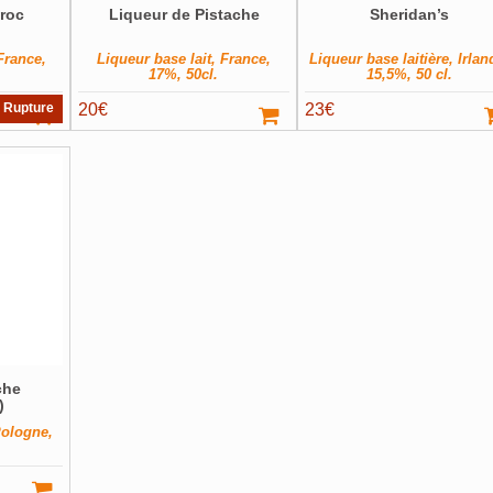
roc
Liqueur de Pistache
Sheridan’s
France,
Liqueur base lait, France,
Liqueur base laitière, Irlan
17%, 50cl.
15,5%, 50 cl.
Rupture
20
€
23
€
che
)
Pologne,