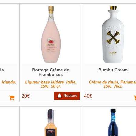
da
Bottega Crème de
Bumbu Cream
Framboises
 Irlande,
Liqueur base laitière, Italie,
Crème de rhum, Panama
15%, 50 cl.
15%, 70cl.
20
€
Rupture
40
€