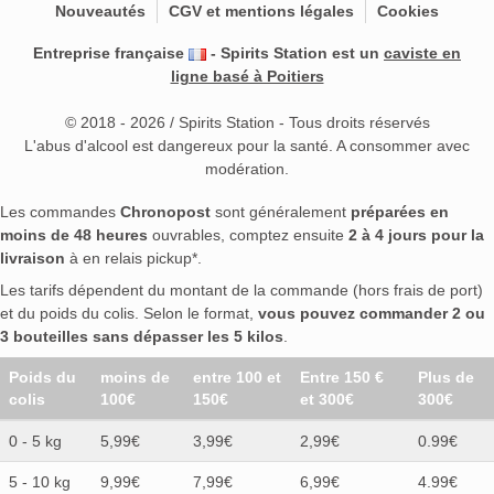
Nouveautés
CGV et mentions légales
Cookies
Entreprise française
- Spirits Station est un
caviste en
ligne basé à Poitiers
© 2018 - 2026 / Spirits Station - Tous droits réservés
L'abus d'alcool est dangereux pour la santé. A consommer avec
modération.
Les commandes
Chronopost
sont généralement
préparées en
moins de 48 heures
ouvrables, comptez ensuite
2 à 4 jours pour la
livraison
à en relais pickup*.
Les tarifs dépendent du montant de la commande (hors frais de port)
et du poids du colis. Selon le format,
vous pouvez commander 2 ou
3 bouteilles sans dépasser les 5 kilos
.
Poids du
moins de
entre 100 et
Entre 150 €
Plus de
colis
100€
150€
et 300€
300€
0 - 5 kg
5,99€
3,99€
2,99€
0.99€
5 - 10 kg
9,99€
7,99€
6,99€
4.99€