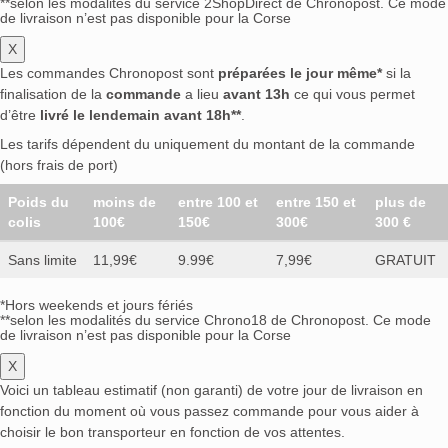
**selon les modalités du service 2ShopDirect de Chronopost. Ce mode
de livraison n’est pas disponible pour la Corse
X
Les commandes Chronopost sont
préparées le jour même*
si la
finalisation de la
commande
a lieu
avant 13h
ce qui vous permet
d’être
livré le lendemain avant 18h**
.
Les tarifs dépendent du uniquement du montant de la commande
(hors frais de port)
Poids du
moins de
entre 100 et
entre 150 et
plus de
colis
100€
150€
300€
300 €
Sans limite
11,99€
9.99€
7,99€
GRATUIT
*Hors weekends et jours fériés
**selon les modalités du service Chrono18 de Chronopost. Ce mode
de livraison n’est pas disponible pour la Corse
X
Voici un tableau estimatif (non garanti) de votre jour de livraison en
fonction du moment où vous passez commande pour vous aider à
choisir le bon transporteur en fonction de vos attentes.