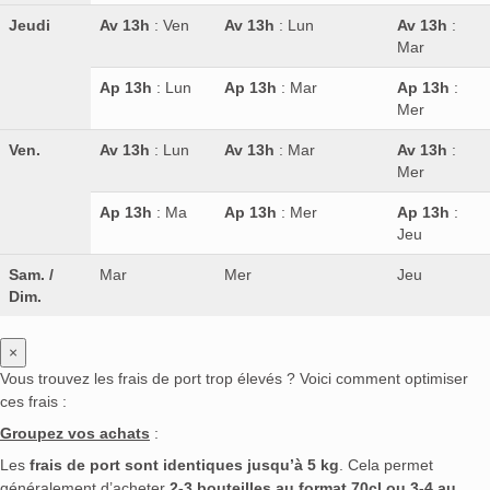
Jeudi
Av 13h
: Ven
Av 13h
: Lun
Av 13h
:
Mar
Ap 13h
: Lun
Ap 13h
: Mar
Ap 13h
:
Mer
Ven.
Av 13h
: Lun
Av 13h
: Mar
Av 13h
:
Mer
Ap 13h
: Ma
Ap 13h
: Mer
Ap 13h
:
Jeu
Sam. /
Mar
Mer
Jeu
Dim.
×
Vous trouvez les frais de port trop élevés ? Voici comment optimiser
ces frais :
Groupez vos achats
:
Les
frais de port sont identiques jusqu’à 5 kg
. Cela permet
généralement d’acheter
2-3 bouteilles au format 70cl ou 3-4 au