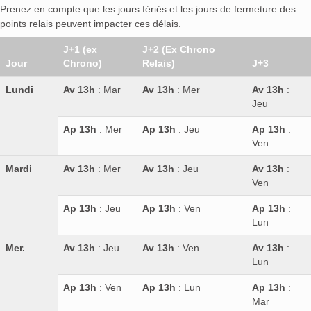
Prenez en compte que les jours fériés et les jours de fermeture des
points relais peuvent impacter ces délais.
J+1 (ex
J+2 (Ex Chrono
Jour
Chrono)
Relais)
J+3
Lundi
Av 13h
: Mar
Av 13h
: Mer
Av 13h
:
Jeu
Ap 13h
: Mer
Ap 13h
: Jeu
Ap 13h
:
Ven
Mardi
Av 13h
: Mer
Av 13h
: Jeu
Av 13h
:
Ven
Ap 13h
: Jeu
Ap 13h
: Ven
Ap 13h
:
Lun
Mer.
Av 13h
: Jeu
Av 13h
: Ven
Av 13h
:
Lun
Ap 13h
: Ven
Ap 13h
: Lun
Ap 13h
:
Mar