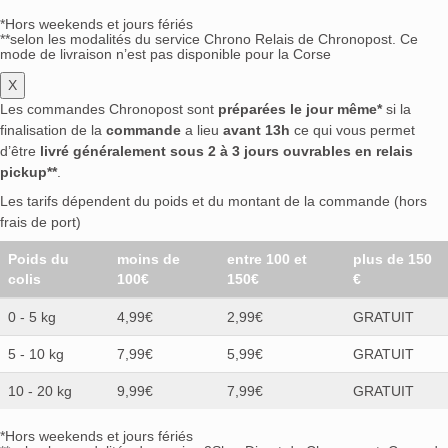
*Hors weekends et jours fériés
**selon les modalités du service Chrono Relais de Chronopost. Ce
mode de livraison n’est pas disponible pour la Corse
X
Les commandes Chronopost sont
préparées le jour même*
si la
finalisation de la
commande
a lieu
avant 13h
ce qui vous permet
d’être
livré généralement sous 2 à 3 jours ouvrables en relais
pickup**
.
Les tarifs dépendent du poids et du montant de la commande (hors
frais de port)
Poids du
moins de
entre 100 et
plus de 150
colis
100€
150€
€
0 - 5 kg
4,99€
2,99€
GRATUIT
5 - 10 kg
7,99€
5,99€
GRATUIT
10 - 20 kg
9,99€
7,99€
GRATUIT
*Hors weekends et jours fériés