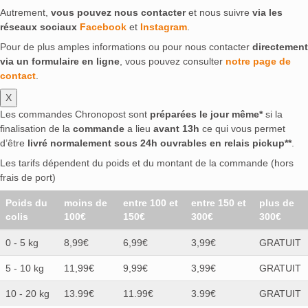
Autrement,
vous pouvez nous contacter
et nous suivre
via les
réseaux sociaux
Facebook
et
Instagram
.
Pour de plus amples informations ou pour nous contacter
directement
via un formulaire en ligne
, vous pouvez consulter
notre page de
contact
.
X
Les commandes Chronopost sont
préparées le jour même*
si la
finalisation de la
commande
a lieu
avant 13h
ce qui vous permet
d’être
livré normalement sous 24h ouvrables en relais pickup**
.
Les tarifs dépendent du poids et du montant de la commande (hors
frais de port)
Poids du
moins de
entre 100 et
entre 150 et
plus de
colis
100€
150€
300€
300€
0 - 5 kg
8,99€
6,99€
3,99€
GRATUIT
5 - 10 kg
11,99€
9,99€
3,99€
GRATUIT
10 - 20 kg
13.99€
11.99€
3.99€
GRATUIT