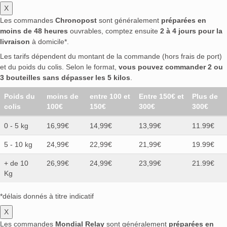
X
Les commandes
Chronopost
sont généralement
préparées en
moins de 48 heures
ouvrables, comptez ensuite
2 à 4 jours pour la
livraison
à domicile*.
Les tarifs dépendent du montant de la commande (hors frais de port)
et du poids du colis. Selon le format,
vous pouvez commander 2 ou
3 bouteilles sans dépasser les 5 kilos
.
Poids du
moins de
entre 100 et
Entre 150€ et
Plus de
colis
100€
150€
300€
300€
0 - 5 kg
16,99€
14,99€
13,99€
11.99€
5 - 10 kg
24,99€
22,99€
21,99€
19.99€
+ de 10
26,99€
24,99€
23,99€
21.99€
Kg
*délais donnés à titre indicatif
X
Les commandes
Mondial Relay
sont généralement
préparées en