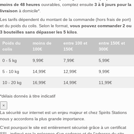
moins de 48 heures
ouvrables, comptez ensuite
3 à 6 jours pour la
livraison
à domicile*.
Les tarifs dépendent du montant de la commande (hors frais de port)
et du poids du colis. Selon le format,
vous pouvez commander 2 ou
3 bouteilles sans dépasser les 5 kilos
.
Poids du
moins de
entre 100 et
entre 150€ et
colis
100€
150€
300€
0 - 5 kg
9,99€
7,99€
5,99€
5 - 10 kg
14,99€
12,99€
9,99€
10 - 20 kg
16,99€
14,99€
11,99€
*délais donnés à titre indicatif
×
La sécurité sur internet est un enjeu majeur et chez Spirits Stations
nous y accordons la plus grande importance.
C’est pourquoi le site est entièrement sécurisé grâce à un certificat
SSL, indiqué par la présence d’un cadenas et de l’adresse du site