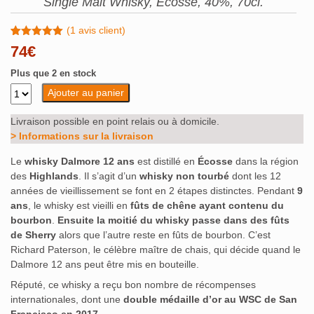
Single Malt Whisky, Écosse, 40%, 70cl.
(
1
avis client)
Noté
1
5.00
74
€
sur 5
basé sur
Plus que 2 en stock
notation
client
Ajouter au panier
Livraison possible en point relais ou à domicile.
> Informations sur la livraison
Le
whisky Dalmore 12 ans
est distillé en
Écosse
dans la région
des
Highlands
. Il s’agit d’un
whisky non tourbé
dont les 12
années de vieillissement se font en 2 étapes distinctes. Pendant
9
ans
, le whisky est vieilli en
fûts de chêne ayant contenu du
bourbon
.
Ensuite la moitié du whisky passe dans des fûts
de Sherry
alors que l’autre reste en fûts de bourbon. C’est
Richard Paterson, le célèbre maître de chais, qui décide quand le
Dalmore 12 ans peut être mis en bouteille.
Réputé, ce whisky a reçu bon nombre de récompenses
internationales, dont une
double médaille d’or au WSC de San
Francisco en 2017
.