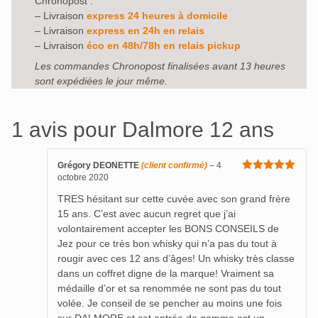
Chronopost :
– Livraison
express 24 heures à domicile
– Livraison
express en 24h en relais
– Livraison
éco en 48h/78h en relais pickup
Les commandes Chronopost finalisées avant 13 heures
sont expédiées le jour même.
1 avis pour
Dalmore 12 ans
Grégory DEONETTE
(client confirmé)
–
4
octobre 2020
Note
5
sur
5
TRES hésitant sur cette cuvée avec son grand frère
15 ans. C’est avec aucun regret que j’ai
volontairement accepter les BONS CONSEILS de
Jez pour ce très bon whisky qui n’a pas du tout à
rougir avec ces 12 ans d’âges! Un whisky très classe
dans un coffret digne de la marque! Vraiment sa
médaille d’or et sa renommée ne sont pas du tout
volée. Je conseil de se pencher au moins une fois
sur DALMORE et cet entrée de gamme est un