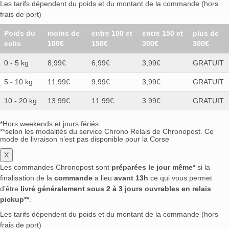
Les tarifs dépendent du poids et du montant de la commande (hors
frais de port)
Poids du
moins de
entre 100 et
entre 150 et
plus de
colis
100€
150€
300€
300€
0 - 5 kg
8,99€
6,99€
3,99€
GRATUIT
5 - 10 kg
11,99€
9,99€
3,99€
GRATUIT
10 - 20 kg
13.99€
11.99€
3.99€
GRATUIT
*Hors weekends et jours fériés
**selon les modalités du service Chrono Relais de Chronopost. Ce
mode de livraison n’est pas disponible pour la Corse
X
Les commandes Chronopost sont
préparées le jour même*
si la
finalisation de la
commande
a lieu
avant 13h
ce qui vous permet
d’être
livré généralement sous 2 à 3 jours ouvrables en relais
pickup**
.
Les tarifs dépendent du poids et du montant de la commande (hors
frais de port)