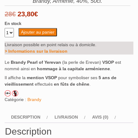
Brandy, Arménie, 40%, 50cl.
Le
Le
28
€
23,80
€
prix
prix
En stock
Ajouter au panier
initial
actuel
était :
est :
Livraison possible en point relais ou à domicile.
> Informations sur la livraison
28€.
23,80€.
Le
Brandy Pearl of Yerevan
(la perle de Erevan)
VSOP
est
nommé ainsi en
hommage à la capitale arménienne
.
Il affiche la
mention VSOP
pour symboliser ses
5 ans de
vieillissement
effectués
en fûts de chêne
.
Catégorie :
Brandy
DESCRIPTION
LIVRAISON
AVIS (0)
Description