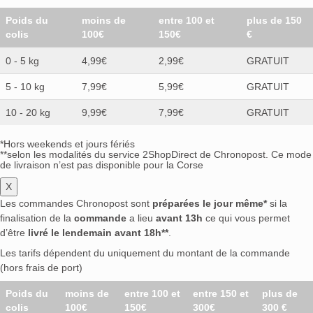
Poids du
moins de
entre 100 et
plus de 150
colis
100€
150€
€
0 - 5 kg
4,99€
2,99€
GRATUIT
5 - 10 kg
7,99€
5,99€
GRATUIT
10 - 20 kg
9,99€
7,99€
GRATUIT
*Hors weekends et jours fériés
**selon les modalités du service 2ShopDirect de Chronopost. Ce mode
de livraison n’est pas disponible pour la Corse
X
Les commandes Chronopost sont
préparées le jour même*
si la
finalisation de la
commande
a lieu
avant 13h
ce qui vous permet
d’être
livré le lendemain avant 18h**
.
Les tarifs dépendent du uniquement du montant de la commande
(hors frais de port)
Poids du
moins de
entre 100 et
entre 150 et
plus de
colis
100€
150€
300€
300 €