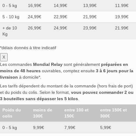
0 - 5 kg
16,99€
14,99€
13,99€
11.99€
5 - 10 kg
24,99€
22,99€
21,99€
19.99€
+ de 10
26,99€
24,99€
23,99€
21.99€
Kg
*délais donnés à titre indicatif
X
Les commandes
Mondial Relay
sont généralement
préparées en
moins de 48 heures
ouvrables, comptez ensuite
3 à 6 jours pour la
livraison
à domicile*.
Les tarifs dépendent du montant de la commande (hors frais de port)
et du poids du colis. Selon le format,
vous pouvez commander 2 ou
3 bouteilles sans dépasser les 5 kilos
.
Poids du
moins de
entre 100 et
entre 150€ et
colis
100€
150€
300€
0 - 5 kg
9,99€
7,99€
5,99€