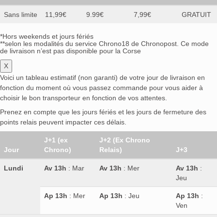
Sans limite
11,99€
9.99€
7,99€
GRATUIT
*Hors weekends et jours fériés
**selon les modalités du service Chrono18 de Chronopost. Ce mode
de livraison n’est pas disponible pour la Corse
X
Voici un tableau estimatif (non garanti) de votre jour de livraison en
fonction du moment où vous passez commande pour vous aider à
choisir le bon transporteur en fonction de vos attentes.
Prenez en compte que les jours fériés et les jours de fermeture des
points relais peuvent impacter ces délais.
J+1 (ex
J+2 (Ex Chrono
Jour
Chrono)
Relais)
J+3
Lundi
Av 13h
: Mar
Av 13h
: Mer
Av 13h
:
Jeu
Ap 13h
: Mer
Ap 13h
: Jeu
Ap 13h
:
Ven