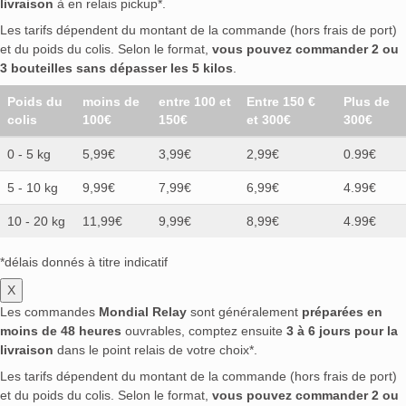
livraison
à en relais pickup*.
Les tarifs dépendent du montant de la commande (hors frais de port)
et du poids du colis. Selon le format,
vous pouvez commander 2 ou
3 bouteilles sans dépasser les 5 kilos
.
Poids du
moins de
entre 100 et
Entre 150 €
Plus de
colis
100€
150€
et 300€
300€
0 - 5 kg
5,99€
3,99€
2,99€
0.99€
5 - 10 kg
9,99€
7,99€
6,99€
4.99€
10 - 20 kg
11,99€
9,99€
8,99€
4.99€
*délais donnés à titre indicatif
X
Les commandes
Mondial Relay
sont généralement
préparées en
moins de 48 heures
ouvrables, comptez ensuite
3 à 6 jours pour la
livraison
dans le point relais de votre choix*.
Les tarifs dépendent du montant de la commande (hors frais de port)
et du poids du colis. Selon le format,
vous pouvez commander 2 ou