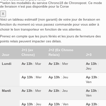
**selon les modalités du service Chrono18 de Chronopost. Ce mode
de livraison n’est pas disponible pour la Corse
X
Voici un tableau estimatif (non garanti) de votre jour de livraison en
fonction du moment où vous passez commande pour vous aider à
choisir le bon transporteur en fonction de vos attentes.
Prenez en compte que les jours fériés et les jours de fermeture des
points relais peuvent impacter ces délais.
J+1 (ex
J+2 (Ex Chrono
Jour
Chrono)
Relais)
J+3
Lundi
Av 13h
: Mar
Av 13h
: Mer
Av 13h
:
Jeu
Ap 13h
: Mer
Ap 13h
: Jeu
Ap 13h
:
Ven
Mardi
Av 13h
: Mer
Av 13h
: Jeu
Av 13h
:
Ven
Ap 13h
: Jeu
Ap 13h
: Ven
Ap 13h
: