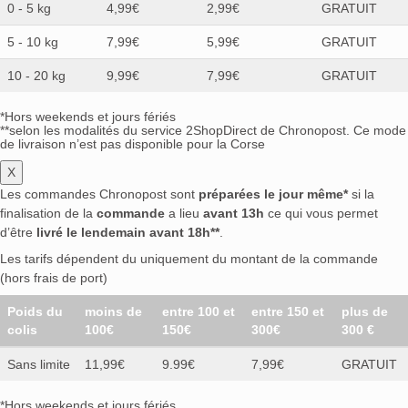
0 - 5 kg
4,99€
2,99€
GRATUIT
5 - 10 kg
7,99€
5,99€
GRATUIT
10 - 20 kg
9,99€
7,99€
GRATUIT
*Hors weekends et jours fériés
**selon les modalités du service 2ShopDirect de Chronopost. Ce mode
de livraison n’est pas disponible pour la Corse
X
Les commandes Chronopost sont
préparées le jour même*
si la
finalisation de la
commande
a lieu
avant 13h
ce qui vous permet
d’être
livré le lendemain avant 18h**
.
Les tarifs dépendent du uniquement du montant de la commande
(hors frais de port)
Poids du
moins de
entre 100 et
entre 150 et
plus de
colis
100€
150€
300€
300 €
Sans limite
11,99€
9.99€
7,99€
GRATUIT
*Hors weekends et jours fériés