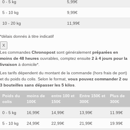
0 - 5 kg
5,99€
5 - 10 kg
9,99€
10 - 20 kg
11,99€
*délais donnés à titre indicatif
X
Les commandes
Chronopost
sont généralement
préparées en
moins de 48 heures
ouvrables, comptez ensuite
2 à 4 jours pour la
livraison
à domicile*.
Les tarifs dépendent du montant de la commande (hors frais de port)
et du poids du colis. Selon le format,
vous pouvez commander 2 ou
3 bouteilles sans dépasser les 5 kilos
.
Poids du
moins de
entre 100 et
Entre 150€ et
Plus de
colis
100€
150€
300€
300€
0 - 5 kg
16,99€
14,99€
13,99€
11.99€
5 - 10 kg
24,99€
22,99€
21,99€
19.99€