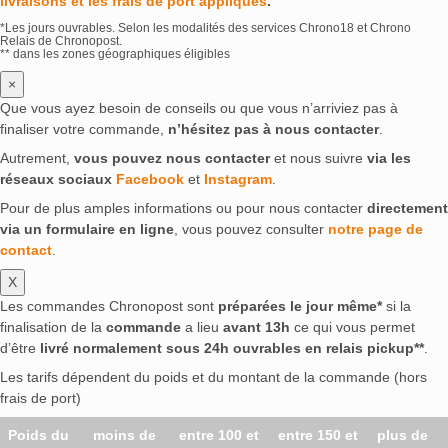
livraisons et les frais de port appliqués
.
*Les jours ouvrables. Selon les modalités des services Chrono18 et Chrono
Relais de Chronopost.
** dans les zones géographiques éligibles
×
Que vous ayez besoin de conseils ou que vous n’arriviez pas à
finaliser votre commande,
n’hésitez pas à nous contacter
.
Autrement,
vous pouvez nous contacter
et nous suivre
via les
réseaux sociaux
Facebook
et
Instagram
.
Pour de plus amples informations ou pour nous contacter
directement
via un formulaire en ligne
, vous pouvez consulter
notre page de
contact
.
X
Les commandes Chronopost sont
préparées le jour même*
si la
finalisation de la
commande
a lieu
avant 13h
ce qui vous permet
d’être
livré normalement sous 24h ouvrables en relais pickup**
.
Les tarifs dépendent du poids et du montant de la commande (hors
frais de port)
Poids du
moins de
entre 100 et
entre 150 et
plus de