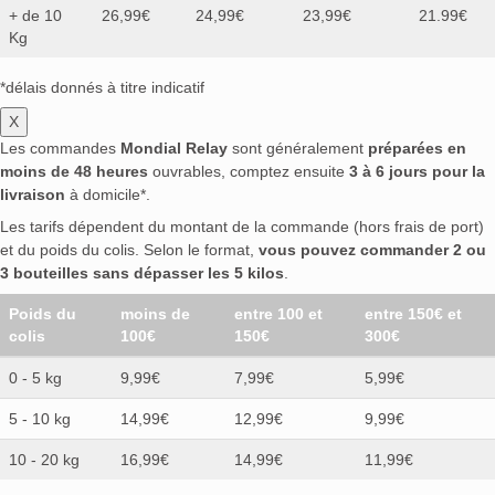
+ de 10
26,99€
24,99€
23,99€
21.99€
Kg
*délais donnés à titre indicatif
X
Les commandes
Mondial Relay
sont généralement
préparées en
moins de 48 heures
ouvrables, comptez ensuite
3 à 6 jours pour la
livraison
à domicile*.
Les tarifs dépendent du montant de la commande (hors frais de port)
et du poids du colis. Selon le format,
vous pouvez commander 2 ou
3 bouteilles sans dépasser les 5 kilos
.
Poids du
moins de
entre 100 et
entre 150€ et
colis
100€
150€
300€
0 - 5 kg
9,99€
7,99€
5,99€
5 - 10 kg
14,99€
12,99€
9,99€
10 - 20 kg
16,99€
14,99€
11,99€