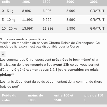
colis
100€
150€
300€
300€
0 - 5 kg
8,99€
6,99€
3,99€
GRATUIT
5 - 10 kg
11,99€
9,99€
3,99€
GRATUIT
10 - 20 kg
13.99€
11.99€
3.99€
GRATUIT
*Hors weekends et jours fériés
**selon les modalités du service Chrono Relais de Chronopost. Ce
mode de livraison n’est pas disponible pour la Corse
X
Les commandes Chronopost sont
préparées le jour même*
si la
finalisation de la
commande
a lieu
avant 13h
ce qui vous permet
d’être
livré généralement sous 2 à 3 jours ouvrables en relais
pickup**
.
Les tarifs dépendent du poids et du montant de la commande (hors
frais de port)
Poids du
moins de
entre 100 et
plus de 150
colis
100€
150€
€