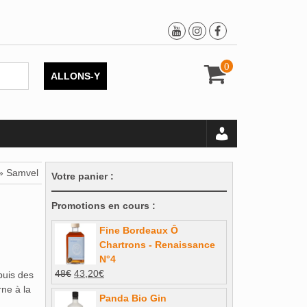
0
ALLONS-Y
 » Samvel
Votre panier :
Promotions en cours :
Fine Bordeaux Ô
Chartrons - Renaissance
N°4
Le
Le
48
€
43,20
€
puis des
prix
prix
rne à la
Panda Bio Gin
initial
actuel