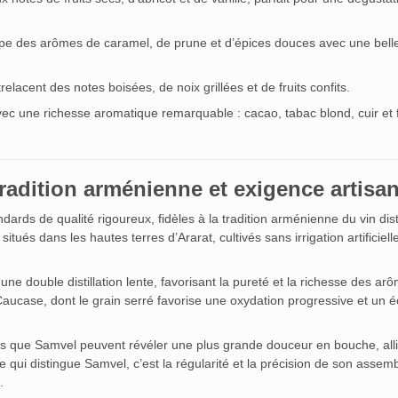
loppe des arômes de caramel, de prune et d’épices douces avec une bell
lacent des notes boisées, de noix grillées et de fruits confits.
vec une richesse aromatique remarquable : cacao, tabac blond, cuir et f
e tradition arménienne et exigence artisa
rds de qualité rigoureux, fidèles à la tradition arménienne du vin disti
itués dans les hautes terres d’Ararat, cultivés sans irrigation artificiell
 une double distillation lente, favorisant la pureté et la richesse des ar
 Caucase, dont le grain serré favorise une oxydation progressive et un
s que Samvel peuvent révéler une plus grande douceur en bouche, all
qui distingue Samvel, c’est la régularité et la précision de son assem
.