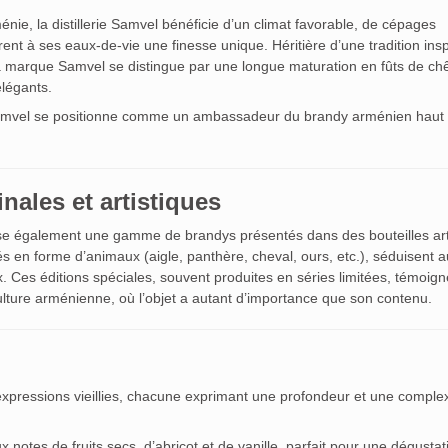
énie, la distillerie Samvel bénéficie d’un climat favorable, de cépages
nt à ses eaux-de-vie une finesse unique. Héritière d’une tradition ins
la marque Samvel se distingue par une longue maturation en fûts de ch
légants.
, Samvel se positionne comme un ambassadeur du brandy arménien haut
nales et artistiques
e également une gamme de brandys présentés dans des bouteilles art
s en forme d’animaux (aigle, panthère, cheval, ours, etc.), séduisent a
 Ces éditions spéciales, souvent produites en séries limitées, témoign
 culture arménienne, où l’objet a autant d’importance que son contenu.
xpressions vieillies, chacune exprimant une profondeur et une complex
 notes de fruits secs, d’abricot et de vanille, parfait pour une dégustat