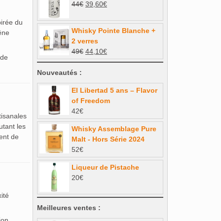
Le
Le
44
€
39,60
€
était :
est :
prix
prix
48€.
43,20€.
pirée du
initial
actuel
Whisky Pointe Blanche +
êne
était :
est :
2 verres
44€.
39,60€.
Le
Le
49
€
44,10
€
 de
prix
prix
initial
actuel
Nouveautés :
était :
est :
El Libertad 5 ans – Flavor
49€.
44,10€.
of Freedom
42
€
isanales
utant les
Whisky Assemblage Pure
ent de
Malt - Hors Série 2024
52
€
Liqueur de Pistache
20
€
ité
Meilleures ventes :
ion