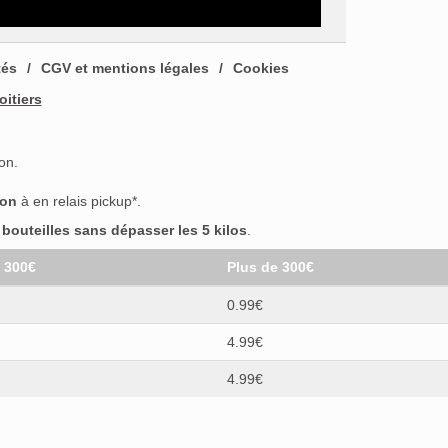
tés
CGV et mentions légales
Cookies
oitiers
on.
son
à en relais pickup*.
outeilles sans dépasser les 5 kilos
.
t 300€
Plus de 300€
0.99€
4.99€
4.99€