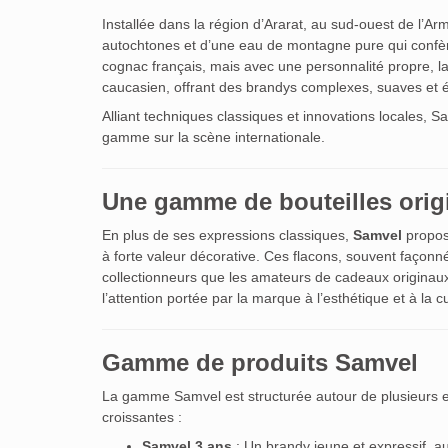
Installée dans la région d’Ararat, au sud-ouest de l’Arm
autochtones et d’une eau de montagne pure qui confère
cognac français, mais avec une personnalité propre, 
caucasien, offrant des brandys complexes, suaves et é
Alliant techniques classiques et innovations locales
gamme sur la scène internationale.
Une gamme de bouteilles origi
En plus de ses expressions classiques,
Samvel
propos
à forte valeur décorative. Ces flacons, souvent façonné
collectionneurs que les amateurs de cadeaux originaux.
l’attention portée par la marque à l’esthétique et à la
Gamme de produits Samvel
La gamme Samvel est structurée autour de plusieurs e
croissantes :
Samvel 3 ans
: Un brandy jeune et expressif, aux