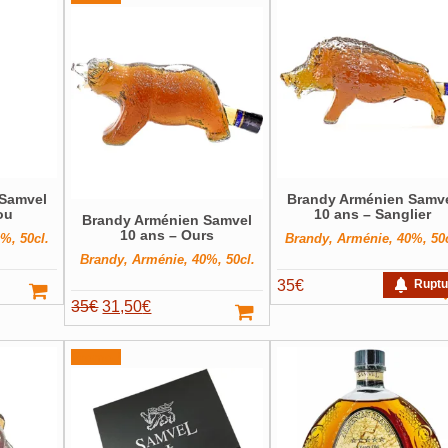
 Samvel
Brandy Arménien Samv
ou
10 ans – Sanglier
Brandy Arménien Samvel
10 ans – Ours
%, 50cl.
Brandy, Arménie, 40%, 50c
Brandy, Arménie, 40%, 50cl.
35
€
Ruptu
Le
Le
35
€
31,50
€
prix
prix
initial
actuel
Promo !
était :
est :
35€.
31,50€.