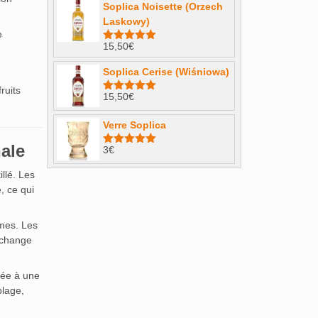
Soplica Noisette (Orzech
Laskowy)
e
15,50
€
Note
4.98
sur 5
Soplica Cerise (Wiśniowa)
ruits
15,50
€
Note
5.00
sur 5
Verre Soplica
nale
3
€
Note
5.00
sur 5
llé. Les
e, ce qui
ômes. Les
 échange
iée à une
blage,