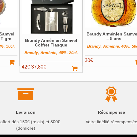
 Samvel
Brandy Arménien Samvel
 Tigre
– 5 ans
Brandy Arménien Samvel
Coffret Flasque
%, 50cl.
Brandy, Arménie, 40%, 50c
Brandy, Arménie, 40%, 20cl.
30
€
Le
Le
42
€
37,80
€
prix
prix
initial
actuel
était :
est :
42€.
37,80€.
Livraison
Récompense
 offert dès 150€ (relais) et 300€
Votre fidélité récompensé
(domicile)