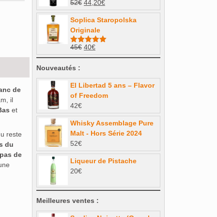
Le
Le
52
€
44,20
€
38€.
34,20€.
prix
prix
Soplica Staropolska
initial
actuel
Originale
était :
est :
52€.
44,20€.
Le
Le
45
€
40
€
Note
4.93
sur 5
prix
prix
initial
actuel
Nouveautés :
était :
est :
El Libertad 5 ans – Flavor
45€.
40€.
anc de
of Freedom
m, il
42
€
Bas
et
Whisky Assemblage Pure
Malt - Hors Série 2024
u reste
52
€
s du
pas de
Liqueur de Pistache
 une
20
€
Meilleures ventes :