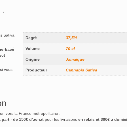
s Sativa
Degré
37,5%
Volume
70 cl
herbacé
ect
Origine
Jamaïque
si vous
Producteur
Cannabis Sativa
on
ison vers la France métropolitaine :
à partir de 150€ d’achat
pour les livraisons
en relais et 300€ à domici