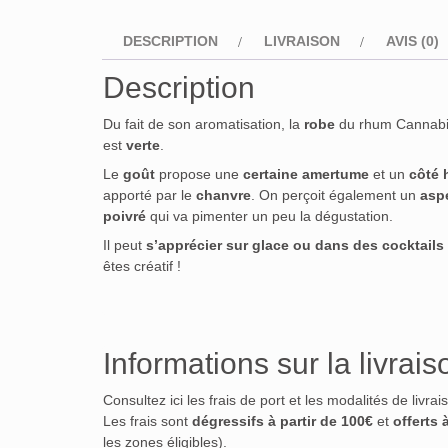
DESCRIPTION
LIVRAISON
AVIS (0)
Description
Du fait de son aromatisation, la
robe
du rhum Cannabi
est
verte
.
Le
goût
propose une
certaine amertume
et un
côté 
apporté par le
chanvre
. On perçoit également un
asp
poivré
qui va pimenter un peu la dégustation.
Il peut
s’apprécier sur glace
ou dans des cocktails
êtes créatif !
Informations sur la livrais
Consultez ici les frais de port et les modalités de livra
Les frais sont
dégressifs à partir de 100€
et
offerts 
les zones éligibles).