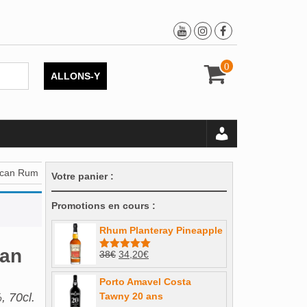
0
ALLONS-Y
ican Rum
Votre panier :
Promotions en cours :
Rhum Planteray Pineapple
can
Le
Le
38
€
34,20
€
Note
5.00
sur 5
prix
prix
Porto Amavel Costa
initial
actuel
 70cl.
Tawny 20 ans
était :
est :