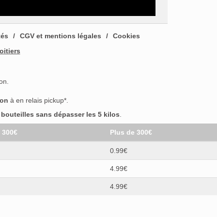
tés
CGV et mentions légales
Cookies
oitiers
on.
son
à en relais pickup*.
outeilles sans dépasser les 5 kilos
.
t 300€
Plus de 300€
0.99€
4.99€
4.99€