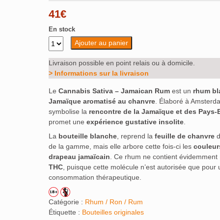
41
€
En stock
Ajouter au panier
Livraison possible en point relais ou à domicile.
> Informations sur la livraison
Le
Cannabis Sativa – Jamaican Rum
est un
rhum bl
Jamaïque aromatisé au chanvre
. Élaboré à Amsterda
symbolise la
rencontre de la Jamaïque et des Pays-
promet une
expérience gustative insolite
.
La
bouteille blanche
, reprend la
feuille de chanvre
d
de la gamme, mais elle arbore cette fois-ci les
couleur
drapeau jamaïcain
. Ce rhum ne contient évidemment
THC
, puisque cette molécule n’est autorisée que pour
consommation thérapeutique.
Catégorie :
Rhum / Ron / Rum
Étiquette :
Bouteilles originales