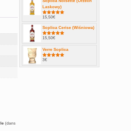
Soplica Noisette (Orzech
Laskowy)
15,50
€
Note
4.98
sur 5
Soplica Cerise (Wiśniowa)
15,50
€
Note
5.00
sur 5
Verre Soplica
3
€
Note
5.00
sur 5
le
(dans