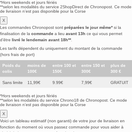
*Hors weekends et jours fériés
**selon les modalités du service 2ShopDirect de Chronopost. Ce mode
de livraison n’est pas disponible pour la Corse
X
Les commandes Chronopost sont
préparées le jour même*
si la
finalisation de la
commande
a lieu
avant 13h
ce qui vous permet
d’être
livré le lendemain avant 18h**
.
Les tarifs dépendent du uniquement du montant de la commande
(hors frais de port)
Poids du
moins de
entre 100 et
entre 150 et
plus de
colis
100€
150€
300€
300 €
Sans limite
11,99€
9.99€
7,99€
GRATUIT
*Hors weekends et jours fériés
**selon les modalités du service Chrono18 de Chronopost. Ce mode
de livraison n’est pas disponible pour la Corse
X
Voici un tableau estimatif (non garanti) de votre jour de livraison en
fonction du moment où vous passez commande pour vous aider à