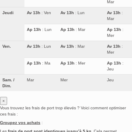
Mar
Jeudi
Av 13h
: Ven
Av 13h
: Lun
Av 13h
:
Mar
Ap 13h
: Lun
Ap 13h
: Mar
Ap 13h
:
Mer
Ven.
Av 13h
: Lun
Av 13h
: Mar
Av 13h
:
Mer
Ap 13h
: Ma
Ap 13h
: Mer
Ap 13h
:
Jeu
Sam. /
Mar
Mer
Jeu
Dim.
×
Vous trouvez les frais de port trop élevés ? Voici comment optimiser
ces frais :
Groupez vos achats
:
Les
frais de port sont identiques jusqu’à 5 kg
. Cela permet