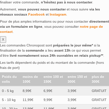
finaliser votre commande,
n’hésitez pas à nous contacter
.
Autrement,
vous pouvez nous contacter
et nous suivre
via les
réseaux sociaux
Facebook
et
Instagram
.
Pour de plus amples informations ou pour nous contacter
directement
via un formulaire en ligne
, vous pouvez consulter
notre page de
contact
.
X
Les commandes Chronopost sont
préparées le jour même*
si la
finalisation de la
commande
a lieu
avant 13h
ce qui vous permet
d’être
livré normalement sous 24h ouvrables en relais pickup**
.
Les tarifs dépendent du poids et du montant de la commande (hors
frais de port)
Poids du
moins de
entre 100 et
entre 150 et
plus de
colis
100€
150€
300€
300€
0 - 5 kg
8,99€
6,99€
3,99€
GRATUIT
5 - 10 kg
11,99€
9,99€
3,99€
GRATUIT
10 - 20 kg
13.99€
11.99€
3.99€
GRATUIT