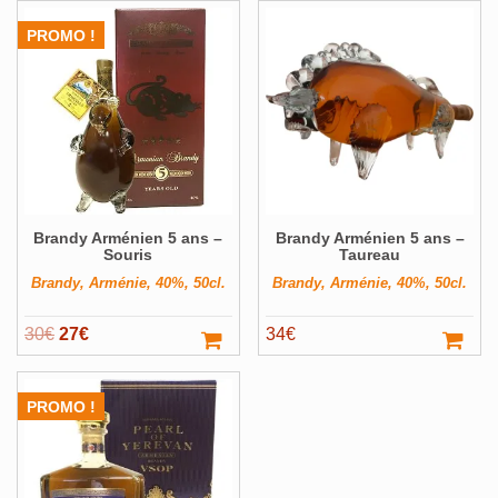
Alcools Bio
PROMO !
Bouteilles originales
Calendrier de l'avent
Coffrets Cadeau
Magnums et +
Brandy Arménien 5 ans –
Brandy Arménien 5 ans –
Pays
Voir ▼
Souris
Taureau
Producteur
Voir ▼
Brandy, Arménie, 40%, 50cl.
Brandy, Arménie, 40%, 50cl.
Volume
Voir ▼
Le
Le
30
€
27
€
34
€
Filter
prix
prix
initial
actuel
PROMO !
était :
est :
30€.
27€.