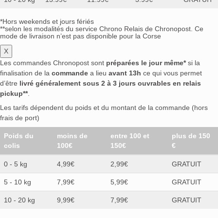
*Hors weekends et jours fériés
**selon les modalités du service Chrono Relais de Chronopost. Ce
mode de livraison n’est pas disponible pour la Corse
X
Les commandes Chronopost sont
préparées le jour même*
si la
finalisation de la
commande
a lieu
avant 13h
ce qui vous permet
d’être
livré généralement sous 2 à 3 jours ouvrables en relais
pickup**
.
Les tarifs dépendent du poids et du montant de la commande (hors
frais de port)
Poids du
moins de
entre 100 et
plus de 150
colis
100€
150€
€
0 - 5 kg
4,99€
2,99€
GRATUIT
5 - 10 kg
7,99€
5,99€
GRATUIT
10 - 20 kg
9,99€
7,99€
GRATUIT