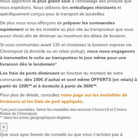
Nous apportons
le plus grand soin
à l’emballage des produits que
nous expédions. Nous utilisons des
emballages résistants
et
spécifiquement conçus pour le transport de bouteilles.
De plus nous nous efforçons de
préparer les commandes
rapidement
et de les remettre au plus vite au transporteur que vous
aurez choisi afin de diminuer au maximum les délais de livraison.
Si vous commandez avant 13h et choisissez la livraison express via
Chronopost (à domicile ou en relais pickup),
nous nous engageons
à transmettre le colis au transporteur le jour même pour une
livraison dès le lendemain
*.
Les frais de ports diminuent
en fonction du montant de votre
commande,
dès 100€ d’achat et sont même OFFERTS (en relais) à
partir de 150€** et à domicile à partir de 300€**
.
Pour plus de détails, consultez
notre page sur les modalités de
livraisons et les frais de port appliqués
.
*Les jours ouvrables. Selon les modalités des services Chrono18 et Chrono
Relais de Chronopost.
** dans les zones géographiques éligibles
×
Que vous ayez besoin de conseils ou que vous n’arriviez pas à