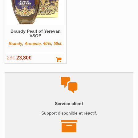
Brandy Pearl of Yerevan
VSOP
Brandy, Arménie, 40%, 50cl.
Le
Le
28
€
23,80
€
prix
prix
initial
actuel
était :
est :
28€.
23,80€.
Service client
Support disponible et réactif.