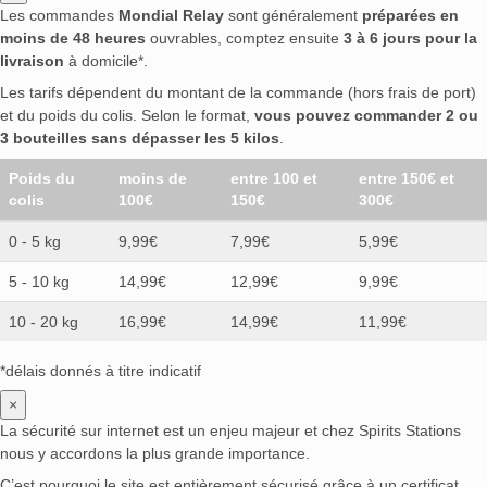
Les commandes
Mondial Relay
sont généralement
préparées en
moins de 48 heures
ouvrables, comptez ensuite
3 à 6 jours pour la
livraison
à domicile*.
Les tarifs dépendent du montant de la commande (hors frais de port)
et du poids du colis. Selon le format,
vous pouvez commander 2 ou
3 bouteilles sans dépasser les 5 kilos
.
Poids du
moins de
entre 100 et
entre 150€ et
colis
100€
150€
300€
0 - 5 kg
9,99€
7,99€
5,99€
5 - 10 kg
14,99€
12,99€
9,99€
10 - 20 kg
16,99€
14,99€
11,99€
*délais donnés à titre indicatif
×
La sécurité sur internet est un enjeu majeur et chez Spirits Stations
nous y accordons la plus grande importance.
C’est pourquoi le site est entièrement sécurisé grâce à un certificat