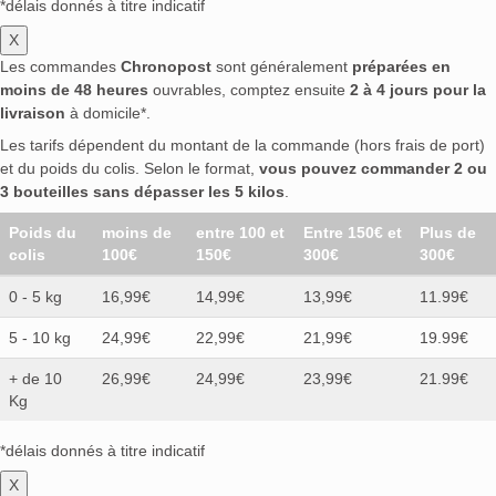
*délais donnés à titre indicatif
X
Les commandes
Chronopost
sont généralement
préparées en
moins de 48 heures
ouvrables, comptez ensuite
2 à 4 jours pour la
livraison
à domicile*.
Les tarifs dépendent du montant de la commande (hors frais de port)
et du poids du colis. Selon le format,
vous pouvez commander 2 ou
3 bouteilles sans dépasser les 5 kilos
.
Poids du
moins de
entre 100 et
Entre 150€ et
Plus de
colis
100€
150€
300€
300€
0 - 5 kg
16,99€
14,99€
13,99€
11.99€
5 - 10 kg
24,99€
22,99€
21,99€
19.99€
+ de 10
26,99€
24,99€
23,99€
21.99€
Kg
*délais donnés à titre indicatif
X