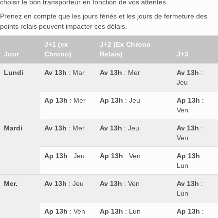
choisir le bon transporteur en fonction de vos attentes.
Prenez en compte que les jours fériés et les jours de fermeture des
points relais peuvent impacter ces délais.
J+1 (ex
J+2 (Ex Chrono
Jour
Chrono)
Relais)
J+3
Lundi
Av 13h
: Mar
Av 13h
: Mer
Av 13h
:
Jeu
Ap 13h
: Mer
Ap 13h
: Jeu
Ap 13h
:
Ven
Mardi
Av 13h
: Mer
Av 13h
: Jeu
Av 13h
:
Ven
Ap 13h
: Jeu
Ap 13h
: Ven
Ap 13h
:
Lun
Mer.
Av 13h
: Jeu
Av 13h
: Ven
Av 13h
:
Lun
Ap 13h
: Ven
Ap 13h
: Lun
Ap 13h
: