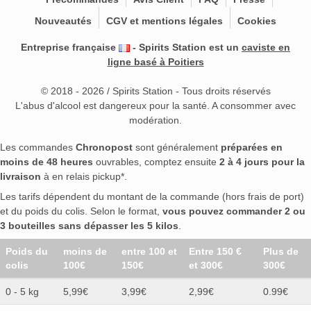
Nouveautés
CGV et mentions légales
Cookies
Entreprise française
- Spirits Station est un
caviste en
ligne basé à Poitiers
© 2018 - 2026 / Spirits Station - Tous droits réservés
L'abus d'alcool est dangereux pour la santé. A consommer avec
modération.
Les commandes
Chronopost
sont généralement
préparées en
moins de 48 heures
ouvrables, comptez ensuite
2 à 4 jours pour la
livraison
à en relais pickup*.
Les tarifs dépendent du montant de la commande (hors frais de port)
et du poids du colis. Selon le format,
vous pouvez commander 2 ou
3 bouteilles sans dépasser les 5 kilos
.
Poids du
moins de
entre 100 et
Entre 150 €
Plus de
colis
100€
150€
et 300€
300€
0 - 5 kg
5,99€
3,99€
2,99€
0.99€