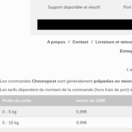
Support disponible et réactif.
Port
A propos
Contact
Livraison et retou
Entre
L'
Les commandes
Chronopost
sont généralement
préparées en moin
Les tarifs dépendent du montant de la commande (hors frais de port) et
Poids du colis
moins de 100€
0 - 5 kg
5,99€
5 - 10 kg
9,99€