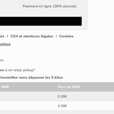
e
Paiement en ligne 100% sécurisé.
tés
CGV et mentions légales
Cookies
oitiers
on.
son
à en relais pickup*.
outeilles sans dépasser les 5 kilos
.
t 300€
Plus de 300€
0.99€
4.99€