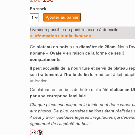
prix
prix
En stock
Ajouter au panier
initial
actuel
était :
est :
Livraison possible en point relais ou à domicile.
> Informations sur la livraison
20€.
15€.
Ce
plateau en bois
a un
diamètre de 29cm
. Nous l’a
nommé « Ovale »
en raison de la forme de ses
3
compartiments
.
Il peut accueillir de la nourriture et servir de plateau re
son
traitement à l’huile de lin
le rend tout à fait adapt
utilisation.
Ce plateau est en bois de hêtre et il a été
réalisé en U
par une entreprise familiale
.
Chaque pièce est unique et la teinte peut donc varier p
aux photos. De plus, certaines finitions étant réalisées 
il peut y avoir quelques légères irrégularités qui dépen
également de l’aspérité du bois.