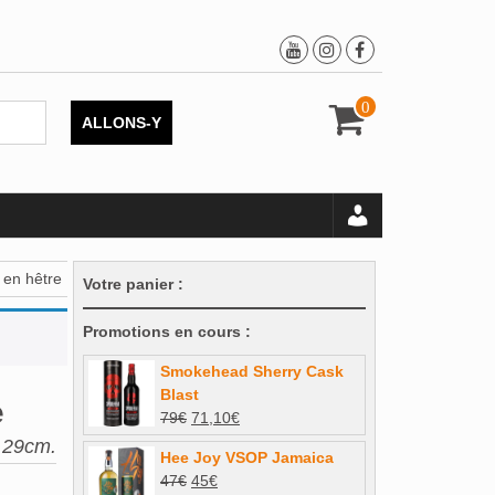
0
ALLONS-Y
 en hêtre
Votre panier :
Promotions en cours :
Smokehead Sherry Cask
Blast
e
Le
Le
79
€
71,10
€
prix
prix
, 29cm.
Hee Joy VSOP Jamaica
initial
actuel
Le
Le
47
€
45
€
était :
est :