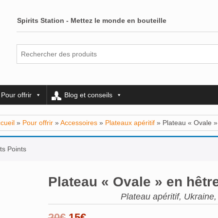
Spirits Station - Mettez le monde en bouteille
Pour offrir
Blog et conseils
cueil
»
Pour offrir
»
Accessoires
»
Plateaux apéritif
» Plateau « Ovale »
ts Points
Plateau « Ovale » en hêtr
Plateau apéritif, Ukraine
Le
Le
20
€
15
€