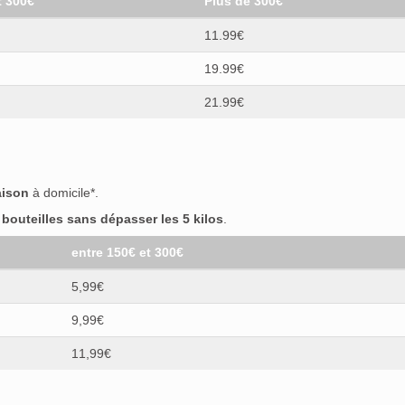
t 300€
Plus de 300€
11.99€
19.99€
21.99€
aison
à domicile*.
outeilles sans dépasser les 5 kilos
.
entre 150€ et 300€
5,99€
9,99€
11,99€