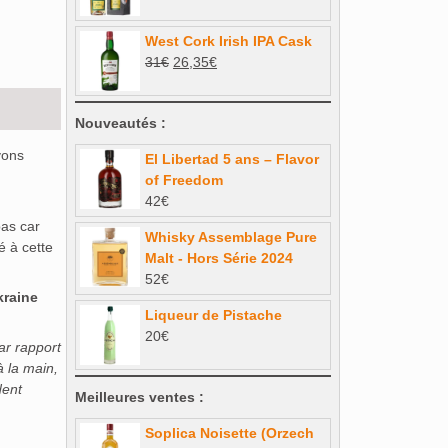
prix
prix
79€.
71,10€.
initial
actuel
West Cork Irish IPA Cask
était :
est :
Le
Le
31
€
26,35
€
47€.
45€.
prix
prix
initial
actuel
Nouveautés :
était :
est :
31€.
26,35€.
vons
El Libertad 5 ans – Flavor
of Freedom
42
€
pas car
Whisky Assemblage Pure
é à cette
Malt - Hors Série 2024
52
€
kraine
Liqueur de Pistache
20
€
ar rapport
à la main,
dent
Meilleures ventes :
Soplica Noisette (Orzech