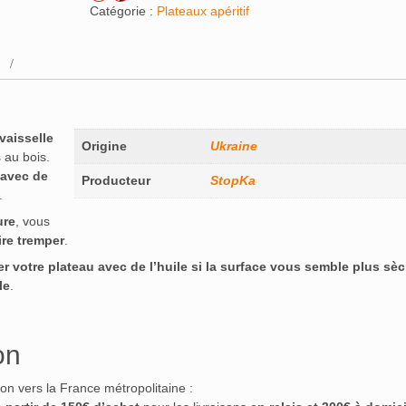
Catégorie :
Plateaux apéritif
-vaisselle
Origine
Ukraine
 au bois.
 avec de
Producteur
StopKa
.
ure
, vous
ire tremper
.
ter votre plateau avec de l’huile si la surface vous semble plus sè
le
.
on
ison vers la France métropolitaine :