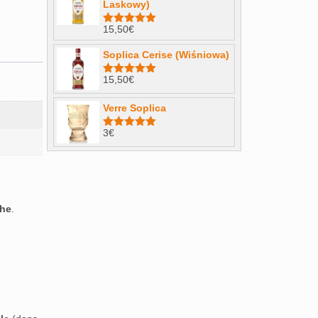
Laskowy)
15,50
€
Note
4.98
sur 5
Soplica Cerise (Wiśniowa)
15,50
€
Note
5.00
sur 5
Verre Soplica
3
€
Note
5.00
sur 5
che
.