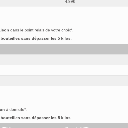
4.99€
aison
dans le point relais de votre choix*.
outeilles sans dépasser les 5 kilos
.
son
à domicile*.
outeilles sans dépasser les 5 kilos
.