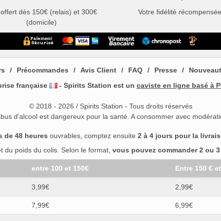
 offert dès 150€ (relais) et 300€
Votre fidélité récompensé
(domicile)
rs
Précommandes
Avis Client
FAQ
Presse
Nouveau
prise française
- Spirits Station est un
caviste en ligne basé à P
© 2018 - 2026 / Spirits Station - Tous droits réservés
abus d'alcool est dangereux pour la santé. A consommer avec modérati
s de 48 heures
ouvrables, comptez ensuite
2 à 4 jours pour la livrai
 du poids du colis. Selon le format,
vous pouvez commander 2 ou 3 b
entre 100 et 150€
Entre 150 € e
3,99€
2,99€
7,99€
6,99€