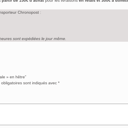
à partir de 150€ d’achat
pour les livraisons
en relais et 300€ à domici
nsporteur Chronopost :
heures sont expédiées le jour même.
ale » en hêtre”
obligatoires sont indiqués avec
*