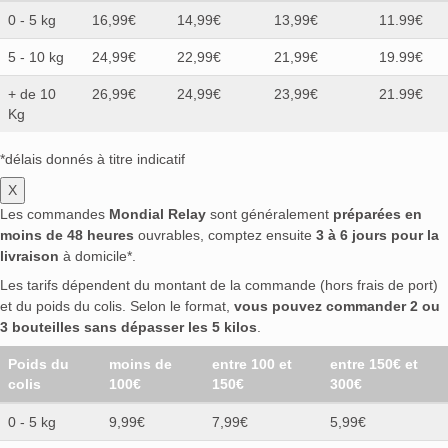
0 - 5 kg
16,99€
14,99€
13,99€
11.99€
5 - 10 kg
24,99€
22,99€
21,99€
19.99€
+ de 10
26,99€
24,99€
23,99€
21.99€
Kg
*délais donnés à titre indicatif
X
Les commandes
Mondial Relay
sont généralement
préparées en
moins de 48 heures
ouvrables, comptez ensuite
3 à 6 jours pour la
livraison
à domicile*.
Les tarifs dépendent du montant de la commande (hors frais de port)
et du poids du colis. Selon le format,
vous pouvez commander 2 ou
3 bouteilles sans dépasser les 5 kilos
.
Poids du
moins de
entre 100 et
entre 150€ et
colis
100€
150€
300€
0 - 5 kg
9,99€
7,99€
5,99€