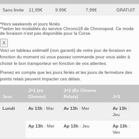
Sans limite
11,99€
9.99€
7,99€
GRATUIT
*Hors weekends et jours fériés
**selon les modalités du service Chrono18 de Chronopost. Ce mode
de livraison n’est pas disponible pour la Corse
X
Voici un tableau estimatif (non garanti) de votre jour de livraison en
fonction du moment où vous passez commande pour vous aider à
choisir le bon transporteur en fonction de vos attentes.
Prenez en compte que les jours fériés et les jours de fermeture des
points relais peuvent impacter ces délais.
J+1 (ex
J+2 (Ex Chrono
Jour
Chrono)
Relais)
J+3
Lundi
Av 13h
: Mar
Av 13h
: Mer
Av 13h
:
Jeu
Ap 13h
: Mer
Ap 13h
: Jeu
Ap 13h
:
Ven