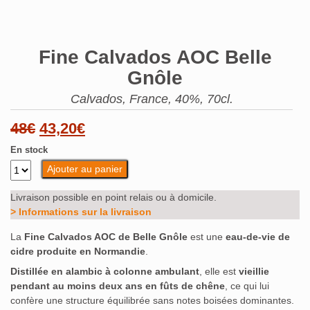
Fine Calvados AOC Belle
Gnôle
Calvados, France, 40%, 70cl.
Le
Le
48
€
43,20
€
prix
prix
En stock
Ajouter au panier
initial
actuel
était :
est :
Livraison possible en point relais ou à domicile.
> Informations sur la livraison
48€.
43,20€.
La
Fine Calvados AOC de Belle Gnôle
est une
eau-de-vie de
cidre produite en Normandie
.
Distillée en alambic à colonne ambulant
, elle est
vieillie
pendant au moins deux ans en fûts de chêne
, ce qui lui
confère une structure équilibrée sans notes boisées dominantes.