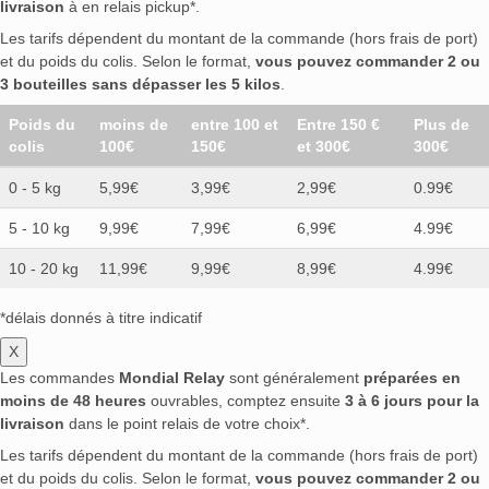
livraison
à en relais pickup*.
Les tarifs dépendent du montant de la commande (hors frais de port)
et du poids du colis. Selon le format,
vous pouvez commander 2 ou
3 bouteilles sans dépasser les 5 kilos
.
Poids du
moins de
entre 100 et
Entre 150 €
Plus de
colis
100€
150€
et 300€
300€
0 - 5 kg
5,99€
3,99€
2,99€
0.99€
5 - 10 kg
9,99€
7,99€
6,99€
4.99€
10 - 20 kg
11,99€
9,99€
8,99€
4.99€
*délais donnés à titre indicatif
X
Les commandes
Mondial Relay
sont généralement
préparées en
moins de 48 heures
ouvrables, comptez ensuite
3 à 6 jours pour la
livraison
dans le point relais de votre choix*.
Les tarifs dépendent du montant de la commande (hors frais de port)
et du poids du colis. Selon le format,
vous pouvez commander 2 ou