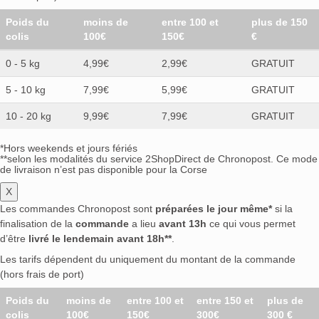
Poids du
moins de
entre 100 et
plus de 150
colis
100€
150€
€
0 - 5 kg
4,99€
2,99€
GRATUIT
5 - 10 kg
7,99€
5,99€
GRATUIT
10 - 20 kg
9,99€
7,99€
GRATUIT
*Hors weekends et jours fériés
**selon les modalités du service 2ShopDirect de Chronopost. Ce mode
de livraison n’est pas disponible pour la Corse
X
Les commandes Chronopost sont
préparées le jour même*
si la
finalisation de la
commande
a lieu
avant 13h
ce qui vous permet
d’être
livré le lendemain avant 18h**
.
Les tarifs dépendent du uniquement du montant de la commande
(hors frais de port)
Poids du
moins de
entre 100 et
entre 150 et
plus de
colis
100€
150€
300€
300 €