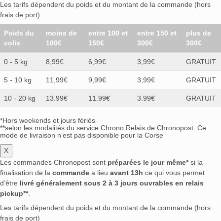
Les tarifs dépendent du poids et du montant de la commande (hors
frais de port)
Poids du
moins de
entre 100 et
entre 150 et
plus de
colis
100€
150€
300€
300€
0 - 5 kg
8,99€
6,99€
3,99€
GRATUIT
5 - 10 kg
11,99€
9,99€
3,99€
GRATUIT
10 - 20 kg
13.99€
11.99€
3.99€
GRATUIT
*Hors weekends et jours fériés
**selon les modalités du service Chrono Relais de Chronopost. Ce
mode de livraison n’est pas disponible pour la Corse
X
Les commandes Chronopost sont
préparées le jour même*
si la
finalisation de la
commande
a lieu
avant 13h
ce qui vous permet
d’être
livré généralement sous 2 à 3 jours ouvrables en relais
pickup**
.
Les tarifs dépendent du poids et du montant de la commande (hors
frais de port)