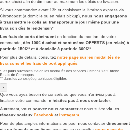
aurez choisi afin de diminuer au maximum les délais de livraison.
Si vous commandez avant 13h et choisissez la livraison express via
Chronopost (à domicile ou en relais pickup),
nous nous engageons
à transmettre le colis au transporteur le jour même pour une
livraison dès le lendemain
*.
Les frais de ports diminuent
en fonction du montant de votre
commande,
dès 100€ d’achat et sont même OFFERTS (en relais) à
partir de 150€** et à domicile à partir de 300€**
.
Pour plus de détails, consultez
notre page sur les modalités de
livraisons et les frais de port appliqués
.
*Les jours ouvrables. Selon les modalités des services Chrono18 et Chrono
Relais de Chronopost.
** dans les zones géographiques éligibles
×
Que vous ayez besoin de conseils ou que vous n’arriviez pas à
finaliser votre commande,
n’hésitez pas à nous contacter
.
Autrement,
vous pouvez nous contacter
et nous suivre
via les
réseaux sociaux
Facebook
et
Instagram
.
Pour de plus amples informations ou pour nous contacter
directement
via un formulaire en ligne
, vous pouvez consulter
notre page de