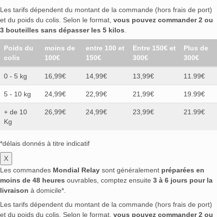
Les tarifs dépendent du montant de la commande (hors frais de port)
et du poids du colis. Selon le format,
vous pouvez commander 2 ou
3 bouteilles sans dépasser les 5 kilos
.
Poids du
moins de
entre 100 et
Entre 150€ et
Plus de
colis
100€
150€
300€
300€
0 - 5 kg
16,99€
14,99€
13,99€
11.99€
5 - 10 kg
24,99€
22,99€
21,99€
19.99€
+ de 10
26,99€
24,99€
23,99€
21.99€
Kg
*délais donnés à titre indicatif
X
Les commandes
Mondial Relay
sont généralement
préparées en
moins de 48 heures
ouvrables, comptez ensuite
3 à 6 jours pour la
livraison
à domicile*.
Les tarifs dépendent du montant de la commande (hors frais de port)
et du poids du colis. Selon le format,
vous pouvez commander 2 ou