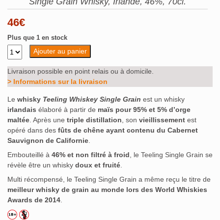
Single Grain Whisky, Irlande, 46%, 70cl.
46
€
Plus que 1 en stock
Ajouter au panier
Livraison possible en point relais ou à domicile.
> Informations sur la livraison
Le
whisky
Teeling Whiskey Single Grain
est un whisky
irlandais
élaboré à partir de
maïs pour 95% et 5% d’orge
maltée
. Après une
triple distillation
, son
vieillissement
est
opéré dans des
fûts de chêne ayant contenu du Cabernet
Sauvignon de Californie
.
Embouteillé à
46% et non filtré à froid
, le Teeling Single Grain se
révèle être un whisky
doux et fruité
.
Multi récompensé, le Teeling Single Grain a même reçu le titre de
meilleur whisky de grain au monde lors des World Whiskies
Awards de 2014
.