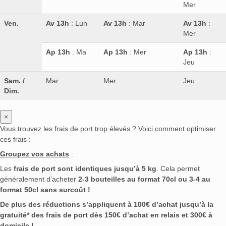
Mer
Ven.
Av 13h
: Lun
Av 13h
: Mar
Av 13h
:
Mer
Ap 13h
: Ma
Ap 13h
: Mer
Ap 13h
:
Jeu
Sam. /
Mar
Mer
Jeu
Dim.
×
Vous trouvez les frais de port trop élevés ? Voici comment optimiser
ces frais :
Groupez vos achats
:
Les
frais de port sont identiques jusqu’à 5 kg
. Cela permet
généralement d’acheter
2-3 bouteilles au format 70cl ou 3-4 au
format 50cl sans surcoût !
De plus des réductions s’appliquent à 100€ d’achat jusqu’à la
gratuité* des frais de port dès 150€ d’achat en relais et 300€ à
domicile !