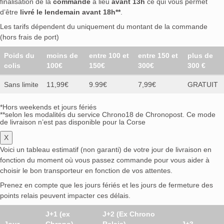
finalisation de la
commande
a lieu
avant 13h
ce qui vous permet
d’être
livré le lendemain avant 18h**
.
Les tarifs dépendent du uniquement du montant de la commande
(hors frais de port)
Poids du
moins de
entre 100 et
entre 150 et
plus de
colis
100€
150€
300€
300 €
Sans limite
11,99€
9.99€
7,99€
GRATUIT
*Hors weekends et jours fériés
**selon les modalités du service Chrono18 de Chronopost. Ce mode
de livraison n’est pas disponible pour la Corse
X
Voici un tableau estimatif (non garanti) de votre jour de livraison en
fonction du moment où vous passez commande pour vous aider à
choisir le bon transporteur en fonction de vos attentes.
Prenez en compte que les jours fériés et les jours de fermeture des
points relais peuvent impacter ces délais.
J+1 (ex
J+2 (Ex Chrono
Jour
Chrono)
Relais)
J+3