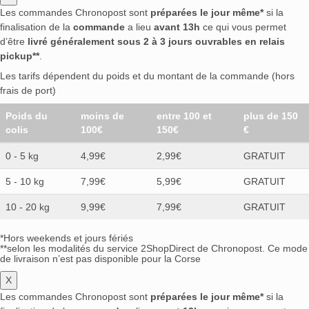
Les commandes Chronopost sont
préparées le jour même*
si la
finalisation de la
commande
a lieu
avant 13h
ce qui vous permet
d’être
livré généralement sous 2 à 3 jours ouvrables en relais
pickup**
.
Les tarifs dépendent du poids et du montant de la commande (hors
frais de port)
Poids du
moins de
entre 100 et
plus de 150
colis
100€
150€
€
0 - 5 kg
4,99€
2,99€
GRATUIT
5 - 10 kg
7,99€
5,99€
GRATUIT
10 - 20 kg
9,99€
7,99€
GRATUIT
*Hors weekends et jours fériés
**selon les modalités du service 2ShopDirect de Chronopost. Ce mode
de livraison n’est pas disponible pour la Corse
X
Les commandes Chronopost sont
préparées le jour même*
si la