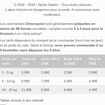
© 2018 - 2026 / Spirits Station - Tous droits réservés
L'abus d'alcool est dangereux pour la santé. A consommer avec
modération.
Les commandes
Chronopost
sont généralement
préparées en
moins de 48 heures
ouvrables, comptez ensuite
2 à 4 jours pour la
livraison
à en relais pickup*.
Les tarifs dépendent du montant de la commande (hors frais de port)
et du poids du colis. Selon le format,
vous pouvez commander 2 ou
3 bouteilles sans dépasser les 5 kilos
.
Poids du
moins de
entre 100 et
Entre 150 €
Plus de
colis
100€
150€
et 300€
300€
0 - 5 kg
5,99€
3,99€
2,99€
0.99€
5 - 10 kg
9,99€
7,99€
6,99€
4.99€
10 - 20 kg
11,99€
9,99€
8,99€
4.99€
*délais donnés à titre indicatif