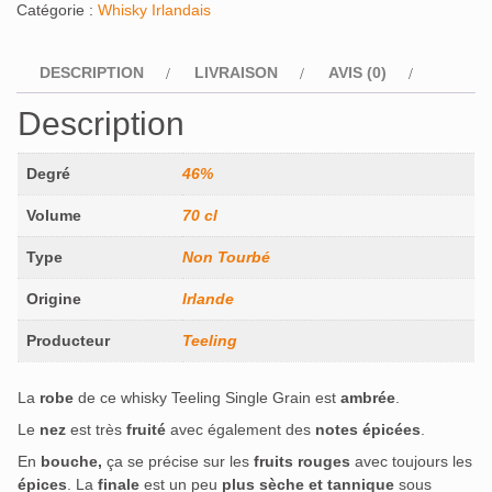
Catégorie :
Whisky Irlandais
DESCRIPTION
LIVRAISON
AVIS (0)
Description
Degré
46%
Volume
70 cl
Type
Non Tourbé
Origine
Irlande
Producteur
Teeling
La
robe
de ce whisky Teeling Single Grain est
ambrée
.
Le
nez
est très
fruité
avec également des
notes épicées
.
En
bouche,
ça se précise sur les
fruits rouges
avec toujours les
épices
. La
finale
est un peu
plus sèche et tannique
sous