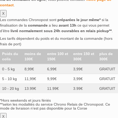
contact
.
X
Les commandes Chronopost sont
préparées le jour même*
si la
finalisation de la
commande
a lieu
avant 13h
ce qui vous permet
d’être
livré normalement sous 24h ouvrables en relais pickup**
.
Les tarifs dépendent du poids et du montant de la commande (hors
frais de port)
Poids du
moins de
entre 100 et
entre 150 et
plus de
colis
100€
150€
300€
300€
0 - 5 kg
8,99€
6,99€
3,99€
GRATUIT
5 - 10 kg
11,99€
9,99€
3,99€
GRATUIT
10 - 20 kg
13.99€
11.99€
3.99€
GRATUIT
*Hors weekends et jours fériés
**selon les modalités du service Chrono Relais de Chronopost. Ce
mode de livraison n’est pas disponible pour la Corse
X