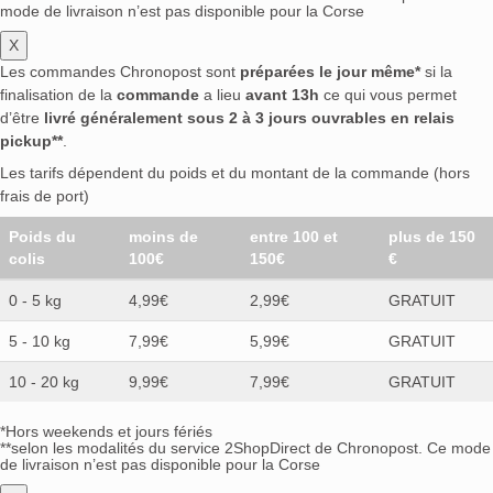
mode de livraison n’est pas disponible pour la Corse
X
Les commandes Chronopost sont
préparées le jour même*
si la
finalisation de la
commande
a lieu
avant 13h
ce qui vous permet
d’être
livré généralement sous 2 à 3 jours ouvrables en relais
pickup**
.
Les tarifs dépendent du poids et du montant de la commande (hors
frais de port)
Poids du
moins de
entre 100 et
plus de 150
colis
100€
150€
€
0 - 5 kg
4,99€
2,99€
GRATUIT
5 - 10 kg
7,99€
5,99€
GRATUIT
10 - 20 kg
9,99€
7,99€
GRATUIT
*Hors weekends et jours fériés
**selon les modalités du service 2ShopDirect de Chronopost. Ce mode
de livraison n’est pas disponible pour la Corse