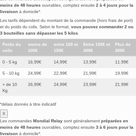
moins de 48 heures
ouvrables, comptez ensuite
2 à 4 jours pour la
livraison
à domicile*.
Les tarifs dépendent du montant de la commande (hors frais de port)
et du poids du colis. Selon le format,
vous pouvez commander 2 ou
3 bouteilles sans dépasser les 5 kilos
.
Poids du
moins de
entre 100 et
Entre 150€ et
Plus de
colis
100€
150€
300€
300€
0 - 5 kg
16,99€
14,99€
13,99€
11.99€
5 - 10 kg
24,99€
22,99€
21,99€
19.99€
+ de 10
26,99€
24,99€
23,99€
21.99€
Kg
*délais donnés à titre indicatif
X
Les commandes
Mondial Relay
sont généralement
préparées en
moins de 48 heures
ouvrables, comptez ensuite
3 à 6 jours pour la
livraison
à domicile*.