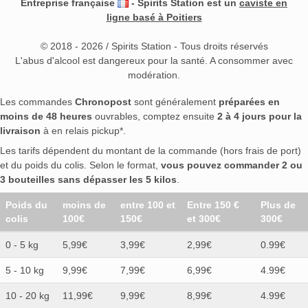
Entreprise française
- Spirits Station est un
caviste en
ligne basé à Poitiers
© 2018 - 2026 / Spirits Station - Tous droits réservés
L'abus d'alcool est dangereux pour la santé. A consommer avec
modération.
Les commandes
Chronopost
sont généralement
préparées en
moins de 48 heures
ouvrables, comptez ensuite
2 à 4 jours pour la
livraison
à en relais pickup*.
Les tarifs dépendent du montant de la commande (hors frais de port)
et du poids du colis. Selon le format,
vous pouvez commander 2 ou
3 bouteilles sans dépasser les 5 kilos
.
Poids du
moins de
entre 100 et
Entre 150 €
Plus de
colis
100€
150€
et 300€
300€
0 - 5 kg
5,99€
3,99€
2,99€
0.99€
5 - 10 kg
9,99€
7,99€
6,99€
4.99€
10 - 20 kg
11,99€
9,99€
8,99€
4.99€