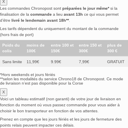
X
Les commandes Chronopost sont
préparées le jour même*
si la
finalisation de la
commande
a lieu
avant 13h
ce qui vous permet
d’être
livré le lendemain avant 18h**
.
Les tarifs dépendent du uniquement du montant de la commande
(hors frais de port)
Poids du
moins de
entre 100 et
entre 150 et
plus de
colis
100€
150€
300€
300 €
Sans limite
11,99€
9.99€
7,99€
GRATUIT
*Hors weekends et jours fériés
**selon les modalités du service Chrono18 de Chronopost. Ce mode
de livraison n’est pas disponible pour la Corse
X
Voici un tableau estimatif (non garanti) de votre jour de livraison en
fonction du moment où vous passez commande pour vous aider à
choisir le bon transporteur en fonction de vos attentes.
Prenez en compte que les jours fériés et les jours de fermeture des
points relais peuvent impacter ces délais.