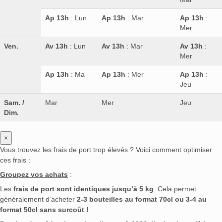
Ap 13h
: Lun
Ap 13h
: Mar
Ap 13h
:
Mer
Ven.
Av 13h
: Lun
Av 13h
: Mar
Av 13h
:
Mer
Ap 13h
: Ma
Ap 13h
: Mer
Ap 13h
:
Jeu
Sam. /
Mar
Mer
Jeu
Dim.
×
Vous trouvez les frais de port trop élevés ? Voici comment optimiser
ces frais :
Groupez vos achats
:
Les
frais de port sont identiques jusqu’à 5 kg
. Cela permet
généralement d’acheter
2-3 bouteilles au format 70cl ou 3-4 au
format 50cl sans surcoût !