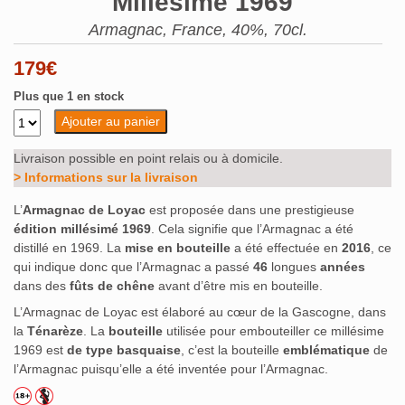
Millésime 1969
Armagnac, France, 40%, 70cl.
179
€
Plus que 1 en stock
Ajouter au panier
Livraison possible en point relais ou à domicile.
> Informations sur la livraison
L’
Armagnac de Loyac
est proposée dans une prestigieuse
édition millésimé 1969
. Cela signifie que l’Armagnac a été
distillé en 1969. La
mise en bouteille
a été effectuée en
2016
, ce
qui indique donc que l’Armagnac a passé
46
longues
années
dans des
fûts de chêne
avant d’être mis en bouteille.
L’Armagnac de Loyac est élaboré au cœur de la Gascogne, dans
la
Ténarèze
. La
bouteille
utilisée pour embouteiller ce millésime
1969 est
de type basquaise
, c’est la bouteille
emblématique
de
l’Armagnac puisqu’elle a été inventée pour l’Armagnac.