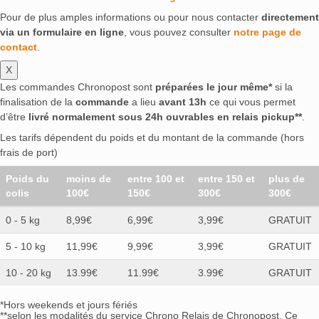
Pour de plus amples informations ou pour nous contacter
directement
via un formulaire en ligne
, vous pouvez consulter
notre page de
contact
.
X
Les commandes Chronopost sont
préparées le jour même*
si la
finalisation de la
commande
a lieu
avant 13h
ce qui vous permet
d’être
livré normalement sous 24h ouvrables en relais pickup**
.
Les tarifs dépendent du poids et du montant de la commande (hors
frais de port)
Poids du
moins de
entre 100 et
entre 150 et
plus de
colis
100€
150€
300€
300€
0 - 5 kg
8,99€
6,99€
3,99€
GRATUIT
5 - 10 kg
11,99€
9,99€
3,99€
GRATUIT
10 - 20 kg
13.99€
11.99€
3.99€
GRATUIT
*Hors weekends et jours fériés
**selon les modalités du service Chrono Relais de Chronopost. Ce