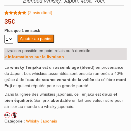
Blended Whisky, Japon, 40%, 70cl.
(
2
avis client)
Noté
2
5.00
35
€
sur 5
basé sur
Plus que 1 en stock
notations
client
Ajouter au panier
Livraison possible en point relais ou à domicile.
> Informations sur la livraison
Le
whisky Tenjaku
est un
assemblage
(
blend
) en provenance
du Japon. Les whiskies assemblés sont ensuite ramenés à 40%
grâce à de l’
eau de source venant de la vallée
du célèbre
mont
Fuji
et qui est réputée pour sa grande pureté.
Dans la lignée des whiskies japonais, ce Tenjaku est
doux et
bien équilibré
. Son prix
abordable
en fait une valeur sûre pour
s’initier au monde du whisky japonais.
Catégorie :
Whisky Japonais