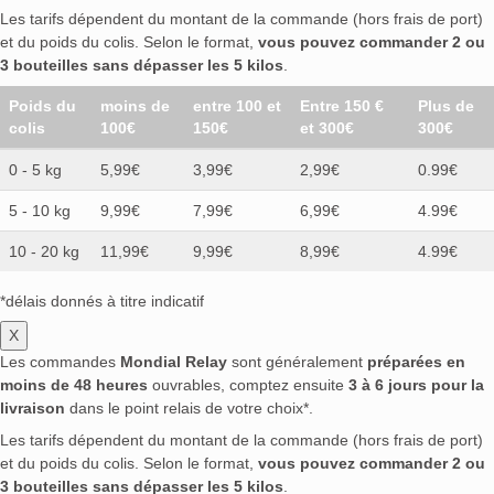
Les tarifs dépendent du montant de la commande (hors frais de port)
et du poids du colis. Selon le format,
vous pouvez commander 2 ou
3 bouteilles sans dépasser les 5 kilos
.
Poids du
moins de
entre 100 et
Entre 150 €
Plus de
colis
100€
150€
et 300€
300€
0 - 5 kg
5,99€
3,99€
2,99€
0.99€
5 - 10 kg
9,99€
7,99€
6,99€
4.99€
10 - 20 kg
11,99€
9,99€
8,99€
4.99€
*délais donnés à titre indicatif
X
Les commandes
Mondial Relay
sont généralement
préparées en
moins de 48 heures
ouvrables, comptez ensuite
3 à 6 jours pour la
livraison
dans le point relais de votre choix*.
Les tarifs dépendent du montant de la commande (hors frais de port)
et du poids du colis. Selon le format,
vous pouvez commander 2 ou
3 bouteilles sans dépasser les 5 kilos
.