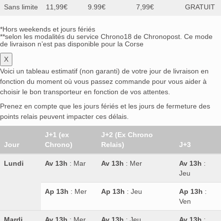
Sans limite
11,99€
9.99€
7,99€
GRATUIT
*Hors weekends et jours fériés
**selon les modalités du service Chrono18 de Chronopost. Ce mode
de livraison n’est pas disponible pour la Corse
X
Voici un tableau estimatif (non garanti) de votre jour de livraison en
fonction du moment où vous passez commande pour vous aider à
choisir le bon transporteur en fonction de vos attentes.
Prenez en compte que les jours fériés et les jours de fermeture des
points relais peuvent impacter ces délais.
J+1 (ex
J+2 (Ex Chrono
Jour
Chrono)
Relais)
J+3
Lundi
Av 13h
: Mar
Av 13h
: Mer
Av 13h
:
Jeu
Ap 13h
: Mer
Ap 13h
: Jeu
Ap 13h
:
Ven
Mardi
Av 13h
: Mer
Av 13h
: Jeu
Av 13h
: