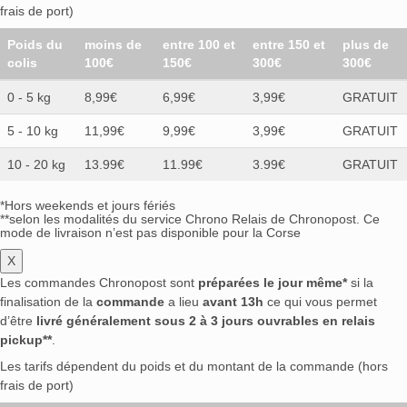
frais de port)
Poids du
moins de
entre 100 et
entre 150 et
plus de
colis
100€
150€
300€
300€
0 - 5 kg
8,99€
6,99€
3,99€
GRATUIT
5 - 10 kg
11,99€
9,99€
3,99€
GRATUIT
10 - 20 kg
13.99€
11.99€
3.99€
GRATUIT
*Hors weekends et jours fériés
**selon les modalités du service Chrono Relais de Chronopost. Ce
mode de livraison n’est pas disponible pour la Corse
X
Les commandes Chronopost sont
préparées le jour même*
si la
finalisation de la
commande
a lieu
avant 13h
ce qui vous permet
d’être
livré généralement sous 2 à 3 jours ouvrables en relais
pickup**
.
Les tarifs dépendent du poids et du montant de la commande (hors
frais de port)