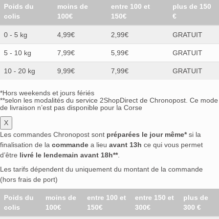
Poids du
moins de
entre 100 et
plus de 150
colis
100€
150€
€
0 - 5 kg
4,99€
2,99€
GRATUIT
5 - 10 kg
7,99€
5,99€
GRATUIT
10 - 20 kg
9,99€
7,99€
GRATUIT
*Hors weekends et jours fériés
**selon les modalités du service 2ShopDirect de Chronopost. Ce mode
de livraison n’est pas disponible pour la Corse
X
Les commandes Chronopost sont
préparées le jour même*
si la
finalisation de la
commande
a lieu
avant 13h
ce qui vous permet
d’être
livré le lendemain avant 18h**
.
Les tarifs dépendent du uniquement du montant de la commande
(hors frais de port)
Poids du
moins de
entre 100 et
entre 150 et
plus de
colis
100€
150€
300€
300 €