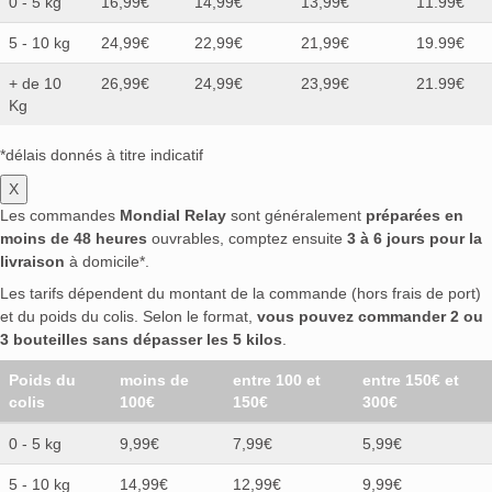
0 - 5 kg
16,99€
14,99€
13,99€
11.99€
5 - 10 kg
24,99€
22,99€
21,99€
19.99€
+ de 10
26,99€
24,99€
23,99€
21.99€
Kg
*délais donnés à titre indicatif
X
Les commandes
Mondial Relay
sont généralement
préparées en
moins de 48 heures
ouvrables, comptez ensuite
3 à 6 jours pour la
livraison
à domicile*.
Les tarifs dépendent du montant de la commande (hors frais de port)
et du poids du colis. Selon le format,
vous pouvez commander 2 ou
3 bouteilles sans dépasser les 5 kilos
.
Poids du
moins de
entre 100 et
entre 150€ et
colis
100€
150€
300€
0 - 5 kg
9,99€
7,99€
5,99€
5 - 10 kg
14,99€
12,99€
9,99€