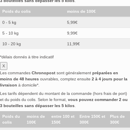
3 bouteilles sans dépasser les 5 kilos
.
Poids du colis
moins de 100€
0 - 5 kg
5,99€
5 - 10 kg
9,99€
10 - 20 kg
11,99€
*délais donnés à titre indicatif
X
Les commandes
Chronopost
sont généralement
préparées en
moins de 48 heures
ouvrables, comptez ensuite
2 à 4 jours pour la
livraison
à domicile*.
Les tarifs dépendent du montant de la commande (hors frais de port)
et du poids du colis. Selon le format,
vous pouvez commander 2 ou
3 bouteilles sans dépasser les 5 kilos
.
Poids du
moins de
entre 100 et
Entre 150€ et
Plus de
colis
100€
150€
300€
300€