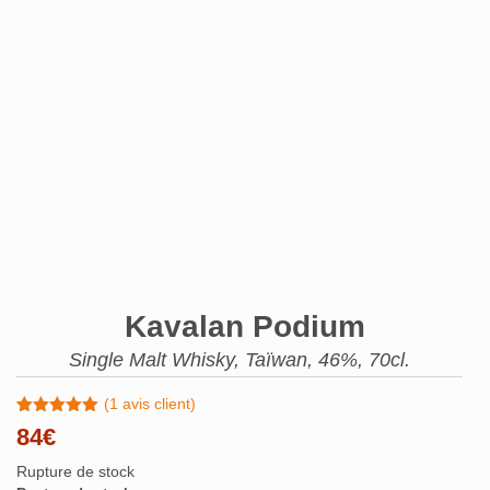
Kavalan Podium
Single Malt Whisky, Taïwan, 46%, 70cl.
(
1
avis client)
Noté
1
5.00
84
€
sur 5
basé sur
Rupture de stock
notation
client