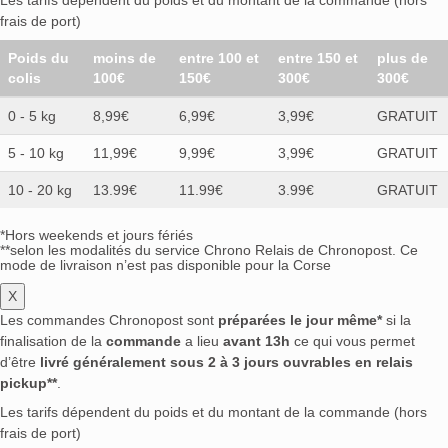
Les tarifs dépendent du poids et du montant de la commande (hors
frais de port)
Poids du
moins de
entre 100 et
entre 150 et
plus de
colis
100€
150€
300€
300€
0 - 5 kg
8,99€
6,99€
3,99€
GRATUIT
5 - 10 kg
11,99€
9,99€
3,99€
GRATUIT
10 - 20 kg
13.99€
11.99€
3.99€
GRATUIT
*Hors weekends et jours fériés
**selon les modalités du service Chrono Relais de Chronopost. Ce
mode de livraison n’est pas disponible pour la Corse
X
Les commandes Chronopost sont
préparées le jour même*
si la
finalisation de la
commande
a lieu
avant 13h
ce qui vous permet
d’être
livré généralement sous 2 à 3 jours ouvrables en relais
pickup**
.
Les tarifs dépendent du poids et du montant de la commande (hors
frais de port)