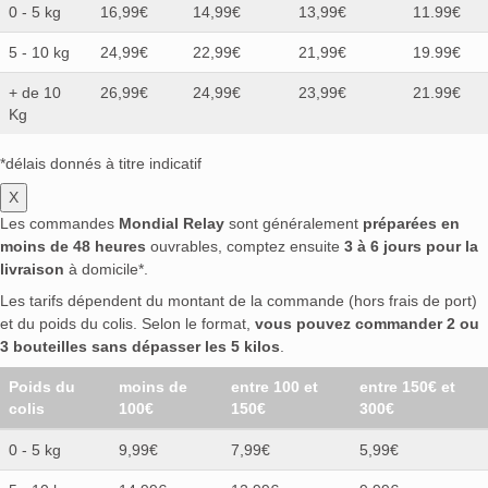
0 - 5 kg
16,99€
14,99€
13,99€
11.99€
5 - 10 kg
24,99€
22,99€
21,99€
19.99€
+ de 10
26,99€
24,99€
23,99€
21.99€
Kg
*délais donnés à titre indicatif
X
Les commandes
Mondial Relay
sont généralement
préparées en
moins de 48 heures
ouvrables, comptez ensuite
3 à 6 jours pour la
livraison
à domicile*.
Les tarifs dépendent du montant de la commande (hors frais de port)
et du poids du colis. Selon le format,
vous pouvez commander 2 ou
3 bouteilles sans dépasser les 5 kilos
.
Poids du
moins de
entre 100 et
entre 150€ et
colis
100€
150€
300€
0 - 5 kg
9,99€
7,99€
5,99€