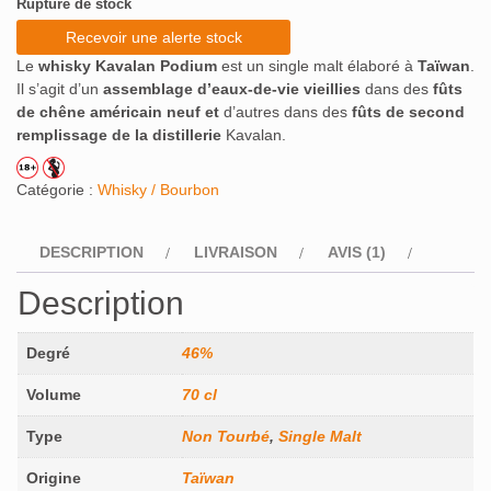
Rupture de stock
Recevoir une alerte stock
Le
whisky Kavalan Podium
est un single malt élaboré à
Taïwan
.
Il s’agit d’un
assemblage d’eaux-de-vie vieillies
dans des
fûts
de chêne américain neuf
et
d’autres dans des
fûts de second
remplissage de la distillerie
Kavalan.
Catégorie :
Whisky / Bourbon
DESCRIPTION
LIVRAISON
AVIS (1)
Description
Degré
46%
Volume
70 cl
Type
Non Tourbé
,
Single Malt
Origine
Taïwan