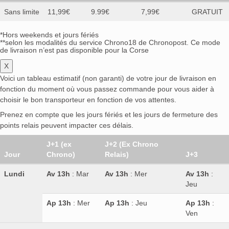
Sans limite
11,99€
9.99€
7,99€
GRATUIT
*Hors weekends et jours fériés
**selon les modalités du service Chrono18 de Chronopost. Ce mode
de livraison n’est pas disponible pour la Corse
X
Voici un tableau estimatif (non garanti) de votre jour de livraison en
fonction du moment où vous passez commande pour vous aider à
choisir le bon transporteur en fonction de vos attentes.
Prenez en compte que les jours fériés et les jours de fermeture des
points relais peuvent impacter ces délais.
J+1 (ex
J+2 (Ex Chrono
Jour
Chrono)
Relais)
J+3
Lundi
Av 13h
: Mar
Av 13h
: Mer
Av 13h
:
Jeu
Ap 13h
: Mer
Ap 13h
: Jeu
Ap 13h
:
Ven