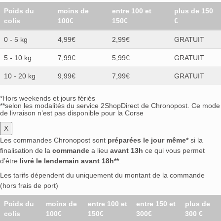
Poids du
moins de
entre 100 et
plus de 150
colis
100€
150€
€
0 - 5 kg
4,99€
2,99€
GRATUIT
5 - 10 kg
7,99€
5,99€
GRATUIT
10 - 20 kg
9,99€
7,99€
GRATUIT
*Hors weekends et jours fériés
**selon les modalités du service 2ShopDirect de Chronopost. Ce mode
de livraison n’est pas disponible pour la Corse
X
Les commandes Chronopost sont
préparées le jour même*
si la
finalisation de la
commande
a lieu
avant 13h
ce qui vous permet
d’être
livré le lendemain avant 18h**
.
Les tarifs dépendent du uniquement du montant de la commande
(hors frais de port)
Poids du
moins de
entre 100 et
entre 150 et
plus de
colis
100€
150€
300€
300 €