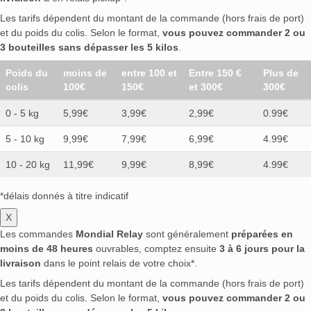
Les tarifs dépendent du montant de la commande (hors frais de port)
et du poids du colis. Selon le format,
vous pouvez commander 2 ou
3 bouteilles sans dépasser les 5 kilos
.
Poids du
moins de
entre 100 et
Entre 150 €
Plus de
colis
100€
150€
et 300€
300€
0 - 5 kg
5,99€
3,99€
2,99€
0.99€
5 - 10 kg
9,99€
7,99€
6,99€
4.99€
10 - 20 kg
11,99€
9,99€
8,99€
4.99€
*délais donnés à titre indicatif
X
Les commandes
Mondial Relay
sont généralement
préparées en
moins de 48 heures
ouvrables, comptez ensuite
3 à 6 jours pour la
livraison
dans le point relais de votre choix*.
Les tarifs dépendent du montant de la commande (hors frais de port)
et du poids du colis. Selon le format,
vous pouvez commander 2 ou