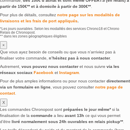
commande,
dès 100€ d’achat et sont même OFFERTS (en relais) à
partir de 150€** et à domicile à partir de 300€**
.
Pour plus de détails, consultez
notre page sur les modalités de
livraisons et les frais de port appliqués
.
*Les jours ouvrables. Selon les modalités des services Chrono18 et Chrono
Relais de Chronopost.
** dans les zones géographiques éligibles
×
Que vous ayez besoin de conseils ou que vous n’arriviez pas à
finaliser votre commande,
n’hésitez pas à nous contacter
.
Autrement,
vous pouvez nous contacter
et nous suivre
via les
réseaux sociaux
Facebook
et
Instagram
.
Pour de plus amples informations ou pour nous contacter
directement
via un formulaire en ligne
, vous pouvez consulter
notre page de
contact
.
X
Les commandes Chronopost sont
préparées le jour même*
si la
finalisation de la
commande
a lieu
avant 13h
ce qui vous permet
d’être
livré normalement sous 24h ouvrables en relais pickup**
.