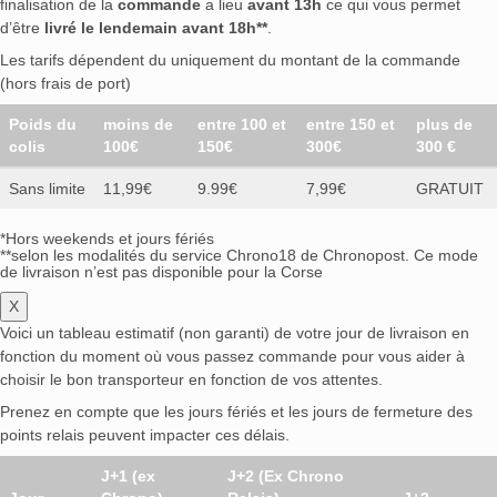
finalisation de la
commande
a lieu
avant 13h
ce qui vous permet
d’être
livré le lendemain avant 18h**
.
Les tarifs dépendent du uniquement du montant de la commande
(hors frais de port)
Poids du
moins de
entre 100 et
entre 150 et
plus de
colis
100€
150€
300€
300 €
Sans limite
11,99€
9.99€
7,99€
GRATUIT
*Hors weekends et jours fériés
**selon les modalités du service Chrono18 de Chronopost. Ce mode
de livraison n’est pas disponible pour la Corse
X
Voici un tableau estimatif (non garanti) de votre jour de livraison en
fonction du moment où vous passez commande pour vous aider à
choisir le bon transporteur en fonction de vos attentes.
Prenez en compte que les jours fériés et les jours de fermeture des
points relais peuvent impacter ces délais.
J+1 (ex
J+2 (Ex Chrono