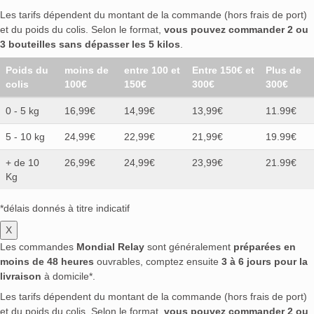
Les tarifs dépendent du montant de la commande (hors frais de port)
et du poids du colis. Selon le format,
vous pouvez commander 2 ou
3 bouteilles sans dépasser les 5 kilos
.
Poids du
moins de
entre 100 et
Entre 150€ et
Plus de
colis
100€
150€
300€
300€
0 - 5 kg
16,99€
14,99€
13,99€
11.99€
5 - 10 kg
24,99€
22,99€
21,99€
19.99€
+ de 10
26,99€
24,99€
23,99€
21.99€
Kg
*délais donnés à titre indicatif
X
Les commandes
Mondial Relay
sont généralement
préparées en
moins de 48 heures
ouvrables, comptez ensuite
3 à 6 jours pour la
livraison
à domicile*.
Les tarifs dépendent du montant de la commande (hors frais de port)
et du poids du colis. Selon le format,
vous pouvez commander 2 ou