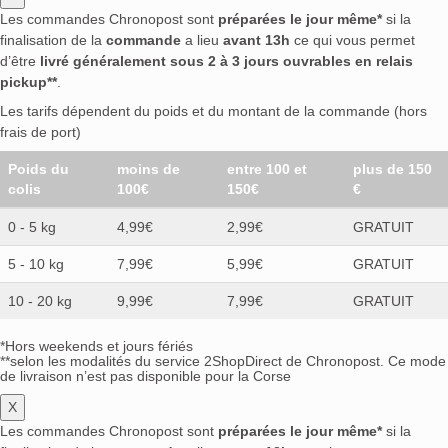
Les commandes Chronopost sont
préparées le jour même*
si la
finalisation de la
commande
a lieu
avant 13h
ce qui vous permet
d’être
livré généralement sous 2 à 3 jours ouvrables en relais
pickup**
.
Les tarifs dépendent du poids et du montant de la commande (hors
frais de port)
Poids du
moins de
entre 100 et
plus de 150
colis
100€
150€
€
0 - 5 kg
4,99€
2,99€
GRATUIT
5 - 10 kg
7,99€
5,99€
GRATUIT
10 - 20 kg
9,99€
7,99€
GRATUIT
*Hors weekends et jours fériés
**selon les modalités du service 2ShopDirect de Chronopost. Ce mode
de livraison n’est pas disponible pour la Corse
X
Les commandes Chronopost sont
préparées le jour même*
si la