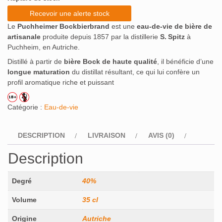
Recevoir une alerte stock
Le
Puchheimer Bockbierbrand
est une
eau‑de‑vie de bière de
artisanale
produite depuis 1857 par la distillerie
S. Spitz
à
Puchheim, en Autriche.
Distillé à partir de
bière Bock de haute qualité
, il bénéficie d’une
longue maturation
du distillat résultant, ce qui lui confère un
profil aromatique riche et puissant
Catégorie :
Eau-de-vie
DESCRIPTION
LIVRAISON
AVIS (0)
Description
Degré
40%
Volume
35 cl
Origine
Autriche