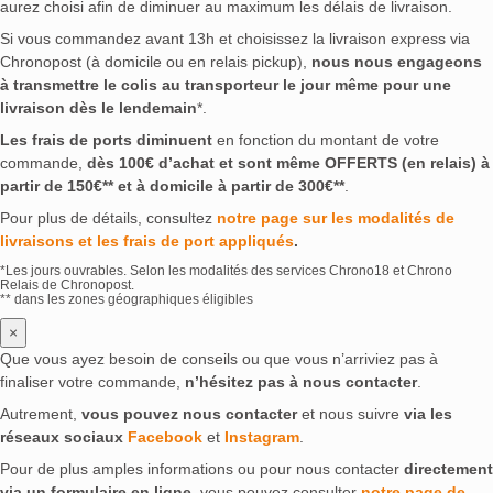
aurez choisi afin de diminuer au maximum les délais de livraison.
Si vous commandez avant 13h et choisissez la livraison express via
Chronopost (à domicile ou en relais pickup),
nous nous engageons
à transmettre le colis au transporteur le jour même pour une
livraison dès le lendemain
*.
Les frais de ports diminuent
en fonction du montant de votre
commande,
dès 100€ d’achat et sont même OFFERTS (en relais) à
partir de 150€** et à domicile à partir de 300€**
.
Pour plus de détails, consultez
notre page sur les modalités de
livraisons et les frais de port appliqués
.
*Les jours ouvrables. Selon les modalités des services Chrono18 et Chrono
Relais de Chronopost.
** dans les zones géographiques éligibles
×
Que vous ayez besoin de conseils ou que vous n’arriviez pas à
finaliser votre commande,
n’hésitez pas à nous contacter
.
Autrement,
vous pouvez nous contacter
et nous suivre
via les
réseaux sociaux
Facebook
et
Instagram
.
Pour de plus amples informations ou pour nous contacter
directement
via un formulaire en ligne
, vous pouvez consulter
notre page de