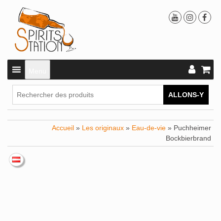
Menu
ALLONS-Y
Accueil
»
Les originaux
»
Eau-de-vie
» Puchheimer
Bockbierbrand