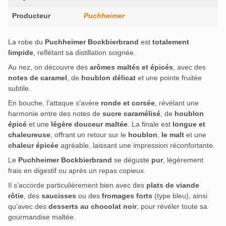
Producteur
Puchheimer
La robe du
Puchheimer Bockbierbrand
est
totalement
limpide
, reflétant sa distillation soignée
.
Au nez, on découvre des
arômes maltés et épicés
, avec des
notes de caramel
, de
houblon délicat
et une pointe fruitée
subtile
.
En bouche, l’attaque s’avère
ronde et corsée
, révélant une
harmonie entre des notes de
sucre caramélisé
, de
houblon
épicé
et une
légère douceur maltée
.
La finale est
longue et
chaleureuse
, offrant un retour sur le
houblon
,
le malt
et une
chaleur épicée
agréable, laissant une impression réconfortante
.
Le
Puchheimer Bockbierbrand
se déguste
pur
, légèrement
frais en digestif ou après un repas copieux.
Il s’accorde particulièrement bien avec des
plats de viande
rôtie
, des
saucisses
ou des
fromages forts
(type bleu), ainsi
qu’avec des
desserts au chocolat noir
, pour révéler toute sa
gourmandise maltée.