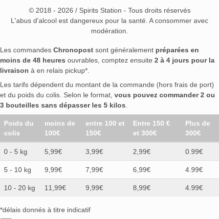
© 2018 - 2026 / Spirits Station - Tous droits réservés
L'abus d'alcool est dangereux pour la santé. A consommer avec
modération.
Les commandes
Chronopost
sont généralement
préparées en
moins de 48 heures
ouvrables, comptez ensuite
2 à 4 jours pour la
livraison
à en relais pickup*.
Les tarifs dépendent du montant de la commande (hors frais de port)
et du poids du colis. Selon le format,
vous pouvez commander 2 ou
3 bouteilles sans dépasser les 5 kilos
.
Poids du
moins de
entre 100 et
Entre 150 €
Plus de
colis
100€
150€
et 300€
300€
0 - 5 kg
5,99€
3,99€
2,99€
0.99€
5 - 10 kg
9,99€
7,99€
6,99€
4.99€
10 - 20 kg
11,99€
9,99€
8,99€
4.99€
*délais donnés à titre indicatif