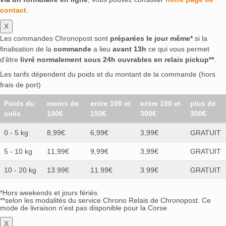
contact
.
X
Les commandes Chronopost sont
préparées le jour même*
si la
finalisation de la
commande
a lieu
avant 13h
ce qui vous permet
d’être
livré normalement sous 24h ouvrables en relais pickup**
.
Les tarifs dépendent du poids et du montant de la commande (hors
frais de port)
Poids du
moins de
entre 100 et
entre 150 et
plus de
colis
100€
150€
300€
300€
0 - 5 kg
8,99€
6,99€
3,99€
GRATUIT
5 - 10 kg
11,99€
9,99€
3,99€
GRATUIT
10 - 20 kg
13.99€
11.99€
3.99€
GRATUIT
*Hors weekends et jours fériés
**selon les modalités du service Chrono Relais de Chronopost. Ce
mode de livraison n’est pas disponible pour la Corse
X