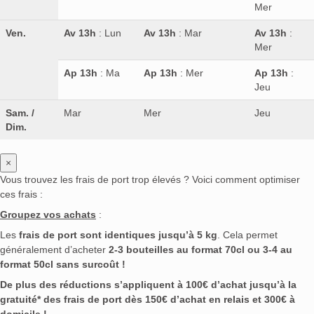
Mer
Ven.
Av 13h
: Lun
Av 13h
: Mar
Av 13h
:
Mer
Ap 13h
: Ma
Ap 13h
: Mer
Ap 13h
:
Jeu
Sam. /
Mar
Mer
Jeu
Dim.
×
Vous trouvez les frais de port trop élevés ? Voici comment optimiser
ces frais :
Groupez vos achats
:
Les
frais de port sont identiques jusqu’à 5 kg
. Cela permet
généralement d’acheter
2-3 bouteilles au format 70cl ou 3-4 au
format 50cl sans surcoût !
De plus des réductions s’appliquent à 100€ d’achat jusqu’à la
gratuité* des frais de port dès 150€ d’achat en relais et 300€ à
domicile !