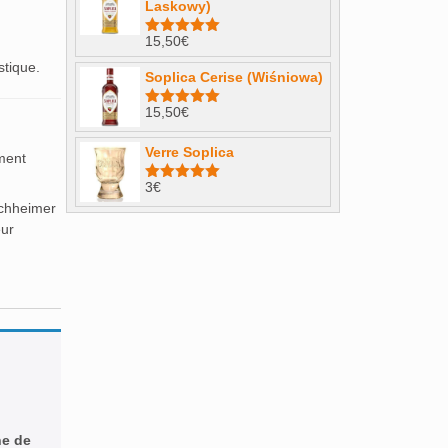
Laskowy)
15,50
€
Note
4.98
sur 5
stique.
Soplica Cerise (Wiśniowa)
15,50
€
Note
5.00
sur 5
Verre Soplica
ement
3
€
Note
5.00
sur 5
Puchheimer
eur
ne de