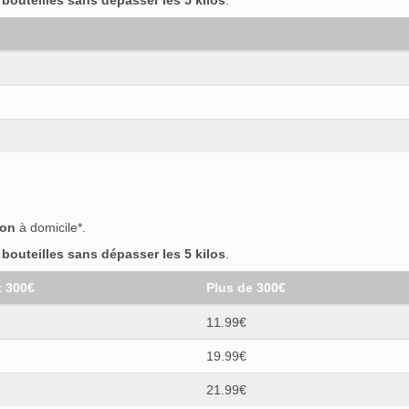
outeilles sans dépasser les 5 kilos
.
son
à domicile*.
outeilles sans dépasser les 5 kilos
.
t 300€
Plus de 300€
11.99€
19.99€
21.99€