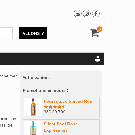
0
ALLONS-Y
uchheimer
Votre panier :
Promotions en cours :
Foursquare Spiced Rum
Le
Le
33
€
29,70
€
Note
4.50
sur 5
prix
prix
 tradition
Silent Pool Rose
initial
actuel
uits, de
Expression
était :
est :