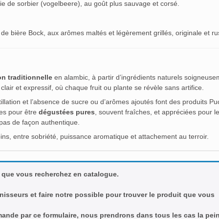
ie de sorbier (vogelbeere), au goût plus sauvage et corsé.
de bière Bock, aux arômes maltés et légèrement grillés, originale et ru
ion traditionnelle
en alambic, à partir d’ingrédients naturels soigneus
 clair et expressif, où chaque fruit ou plante se révèle sans artifice.
istillation et l’absence de sucre ou d’arômes ajoutés font des produits 
ues pour être
dégustées pures
, souvent fraîches, et appréciées pour l
epas de façon authentique.
lpins, entre sobriété, puissance aromatique et attachement au terroir.
 que vous recherchez en catalogue.
nisseurs et faire notre possible pour trouver le produit que vous
emande par ce formulaire, nous prendrons dans tous les cas la pei