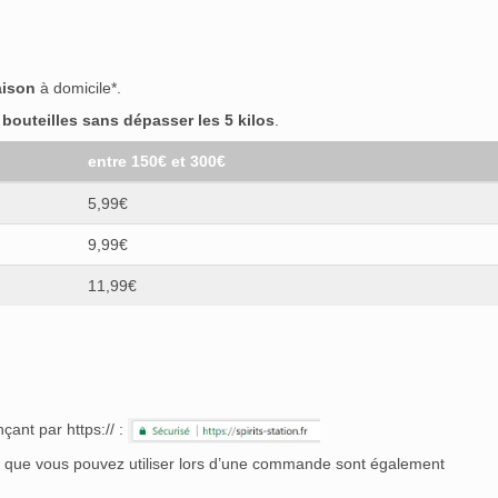
aison
à domicile*.
outeilles sans dépasser les 5 kilos
.
entre 150€ et 300€
5,99€
9,99€
11,99€
çant par https:// :
nt que vous pouvez utiliser lors d’une commande sont également