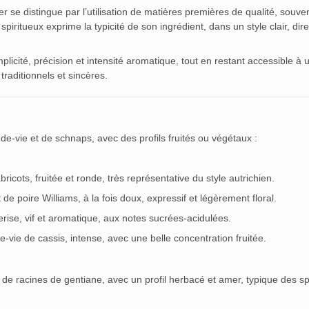
r se distingue par l’utilisation de matières premières de qualité, souve
itueux exprime la typicité de son ingrédient, dans un style clair, dire
mplicité, précision et intensité aromatique, tout en restant accessible à 
aditionnels et sincères.
-vie et de schnaps, avec des profils fruités ou végétaux :
ricots, fruitée et ronde, très représentative du style autrichien.
at de poire Williams, à la fois doux, expressif et légèrement floral.
rise, vif et aromatique, aux notes sucrées-acidulées.
-vie de cassis, intense, avec une belle concentration fruitée.
r de racines de gentiane, avec un profil herbacé et amer, typique des sp