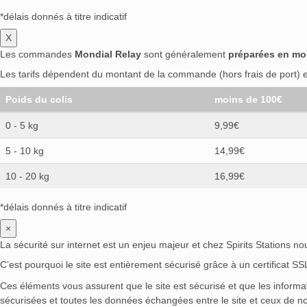
*délais donnés à titre indicatif
X
Les commandes
Mondial Relay
sont généralement
préparées en mo
Les tarifs dépendent du montant de la commande (hors frais de port) et
Poids du colis
moins de 100€
0 - 5 kg
9,99€
5 - 10 kg
14,99€
10 - 20 kg
16,99€
*délais donnés à titre indicatif
×
La sécurité sur internet est un enjeu majeur et chez Spirits Stations n
C’est pourquoi le site est entièrement sécurisé grâce à un certificat S
Ces éléments vous assurent que le site est sécurisé et que les inform
sécurisées et toutes les données échangées entre le site et ceux de no