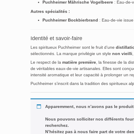
Puchheimer Mährische Vogelbeere
: Eau-de-v
Autres spécialités :
Puchheimer Bockbierbrand
: Eau-de-vie issue 
Identité et savoir-faire
Les spiritueux Puchheimer sont le fruit d’une
distillat
sélectionnés. La marque privilégie un style
non vieilli
,
Le respect de la
matière première
, la finesse de la d
de véritables eaux-de-vie artisanales. Elles sont conç
intensité aromatique et leur capacité à prolonger un r
Puchheimer s’inscrit dans la tradition des spiritueux a
Apparemment, nous n’avons pas le produit
Nous pouvons solliciter nos différents four
recherchez.
N’hésitez pas à nous faire part de votre d