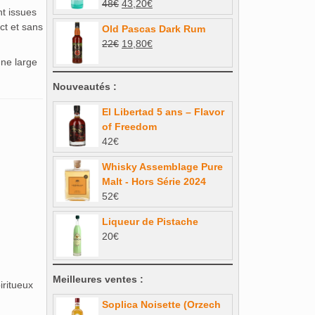
Le
Le
48
€
43,20
€
33€.
29,70€.
nt issues
prix
prix
ct et sans
Old Pascas Dark Rum
initial
actuel
Le
Le
22
€
19,80
€
était :
est :
prix
prix
une large
48€.
43,20€.
initial
actuel
Nouveautés :
était :
est :
22€.
19,80€.
El Libertad 5 ans – Flavor
of Freedom
42
€
Whisky Assemblage Pure
Malt - Hors Série 2024
52
€
Liqueur de Pistache
20
€
Meilleures ventes :
iritueux
Soplica Noisette (Orzech