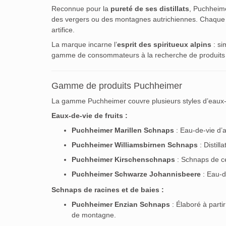
Reconnue pour la
pureté de ses distillats
, Puchheime
des vergers ou des montagnes autrichiennes. Chaque spir
artifice.
La marque incarne l’
esprit des spiritueux alpins
: si
gamme de consommateurs à la recherche de produits tr
Gamme de produits Puchheimer
La gamme Puchheimer couvre plusieurs styles d’eaux-de
Eaux-de-vie de fruits :
Puchheimer Marillen Schnaps
: Eau-de-vie d’ab
Puchheimer Williamsbirnen Schnaps
: Distill
Puchheimer Kirschenschnaps
: Schnaps de ce
Puchheimer Schwarze Johannisbeere
: Eau-de
Schnaps de racines et de baies :
Puchheimer Enzian Schnaps
: Élaboré à parti
de montagne.