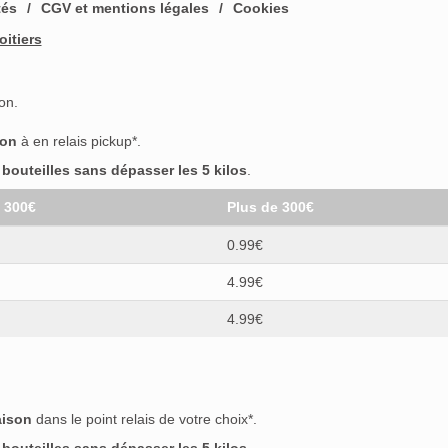
tés
CGV et mentions légales
Cookies
oitiers
on.
son
à en relais pickup*.
outeilles sans dépasser les 5 kilos
.
t 300€
Plus de 300€
0.99€
4.99€
4.99€
aison
dans le point relais de votre choix*.