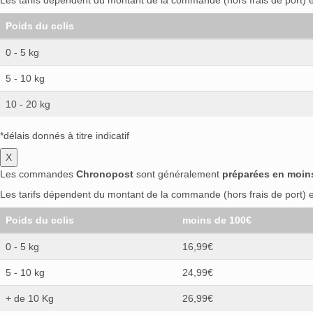
Les tarifs dépendent du montant de la commande (hors frais de port) et
Poids du colis
0 - 5 kg
5 - 10 kg
10 - 20 kg
*délais donnés à titre indicatif
X
Les commandes
Chronopost
sont généralement
préparées en moin
Les tarifs dépendent du montant de la commande (hors frais de port) et
Poids du colis
moins de 100€
0 - 5 kg
16,99€
5 - 10 kg
24,99€
+ de 10 Kg
26,99€