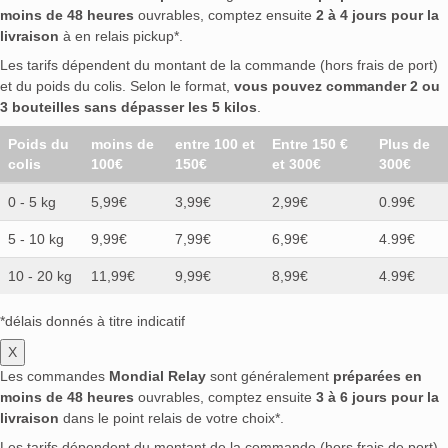
moins de 48 heures
ouvrables, comptez ensuite
2 à 4 jours pour la
livraison
à en relais pickup*.
Les tarifs dépendent du montant de la commande (hors frais de port)
et du poids du colis. Selon le format,
vous pouvez commander 2 ou
3 bouteilles sans dépasser les 5 kilos
.
Poids du
moins de
entre 100 et
Entre 150 €
Plus de
colis
100€
150€
et 300€
300€
0 - 5 kg
5,99€
3,99€
2,99€
0.99€
5 - 10 kg
9,99€
7,99€
6,99€
4.99€
10 - 20 kg
11,99€
9,99€
8,99€
4.99€
*délais donnés à titre indicatif
X
Les commandes
Mondial Relay
sont généralement
préparées en
moins de 48 heures
ouvrables, comptez ensuite
3 à 6 jours pour la
livraison
dans le point relais de votre choix*.
Les tarifs dépendent du montant de la commande (hors frais de port)