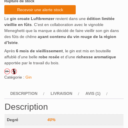
Rupture de stock
initial
actuel
Recevoir une alerte stock
était :
est :
Le
gin croate Luftbremzer
revient dans une
édition limitée
49€.
44,10€.
vieillie en fûts
. C’est en collaboration avec le vignoble
Meneghetti que la marque a décidé de faire vieillir son gin dans
des fûts de chêne
ayant contenu du vin rouge de la région
d’Istrie
.
Après
6 mois de vieillissement
, le gin est mis en bouteille
affublé d’une belle
robe rosée
et d’une
richesse aromatique
apportée par le travail du bois.
Catégorie :
Gin
DESCRIPTION
LIVRAISON
AVIS (1)
Description
Degré
40%