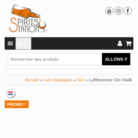
Menu
ALLONS-Y
Accueil
»
Les classiques
»
Gin
» Luftbremzer Gin Vieilli
PROMO !