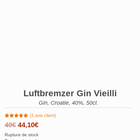
Luftbremzer Gin Vieilli
Gin, Croatie, 40%, 50cl.
(
1
avis client)
Noté
1
5.00
Le
Le
49
€
44,10
€
sur 5
basé sur
prix
prix
Rupture de stock
notation
client