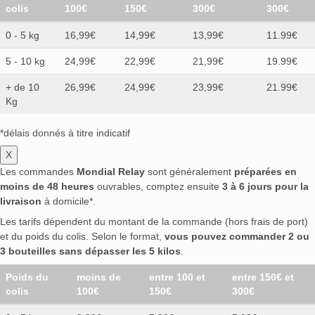
colis
100€
150€
300€
300€
0 - 5 kg
16,99€
14,99€
13,99€
11.99€
5 - 10 kg
24,99€
22,99€
21,99€
19.99€
+ de 10
26,99€
24,99€
23,99€
21.99€
Kg
*délais donnés à titre indicatif
X
Les commandes
Mondial Relay
sont généralement
préparées en
moins de 48 heures
ouvrables, comptez ensuite
3 à 6 jours pour la
livraison
à domicile*.
Les tarifs dépendent du montant de la commande (hors frais de port)
et du poids du colis. Selon le format,
vous pouvez commander 2 ou
3 bouteilles sans dépasser les 5 kilos
.
Poids du
moins de
entre 100 et
entre 150€ et
colis
100€
150€
300€