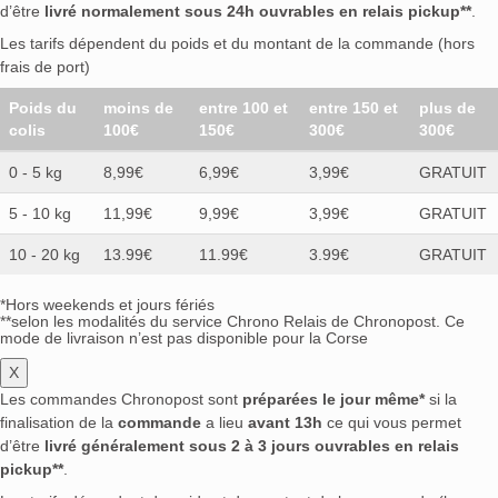
d’être
livré normalement sous 24h ouvrables en relais pickup**
.
Les tarifs dépendent du poids et du montant de la commande (hors
frais de port)
Poids du
moins de
entre 100 et
entre 150 et
plus de
colis
100€
150€
300€
300€
0 - 5 kg
8,99€
6,99€
3,99€
GRATUIT
5 - 10 kg
11,99€
9,99€
3,99€
GRATUIT
10 - 20 kg
13.99€
11.99€
3.99€
GRATUIT
*Hors weekends et jours fériés
**selon les modalités du service Chrono Relais de Chronopost. Ce
mode de livraison n’est pas disponible pour la Corse
X
Les commandes Chronopost sont
préparées le jour même*
si la
finalisation de la
commande
a lieu
avant 13h
ce qui vous permet
d’être
livré généralement sous 2 à 3 jours ouvrables en relais
pickup**
.