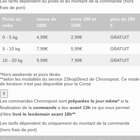
Les tarifs dépendent du poids et du montant de la commande (hors
frais de port)
Poids du
moins de
entre 100 et
plus de 150
colis
100€
150€
€
0 - 5 kg
4,99€
2,99€
GRATUIT
5 - 10 kg
7,99€
5,99€
GRATUIT
10 - 20 kg
9,99€
7,99€
GRATUIT
*Hors weekends et jours fériés
**selon les modalités du service 2ShopDirect de Chronopost. Ce mode
de livraison n’est pas disponible pour la Corse
X
Les commandes Chronopost sont
préparées le jour même*
si la
finalisation de la
commande
a lieu
avant 13h
ce qui vous permet
d’être
livré le lendemain avant 18h**
.
Les tarifs dépendent du uniquement du montant de la commande
(hors frais de port)