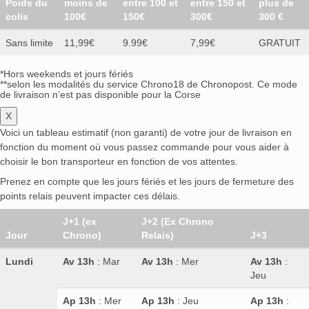
Poids du
moins de
entre 100 et
entre 150 et
plus de
colis
100€
150€
300€
300 €
Sans limite
11,99€
9.99€
7,99€
GRATUIT
*Hors weekends et jours fériés
**selon les modalités du service Chrono18 de Chronopost. Ce mode
de livraison n’est pas disponible pour la Corse
X
Voici un tableau estimatif (non garanti) de votre jour de livraison en
fonction du moment où vous passez commande pour vous aider à
choisir le bon transporteur en fonction de vos attentes.
Prenez en compte que les jours fériés et les jours de fermeture des
points relais peuvent impacter ces délais.
J+1 (ex
J+2 (Ex Chrono
Jour
Chrono)
Relais)
J+3
Lundi
Av 13h
: Mar
Av 13h
: Mer
Av 13h
:
Jeu
Ap 13h
: Mer
Ap 13h
: Jeu
Ap 13h
: