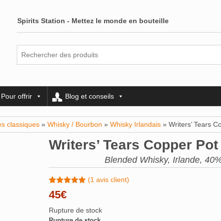
Spirits Station - Mettez le monde en bouteille
Pour offrir
Blog et conseils
es classiques
»
Whisky / Bourbon
»
Whisky Irlandais
» Writers’ Tears C
Writers’ Tears Copper Pot
Blended Whisky, Irlande, 40%
(
1
avis client)
Noté
1
5.00
45
€
sur 5
basé sur
Rupture de stock
notation
client
Rupture de stock