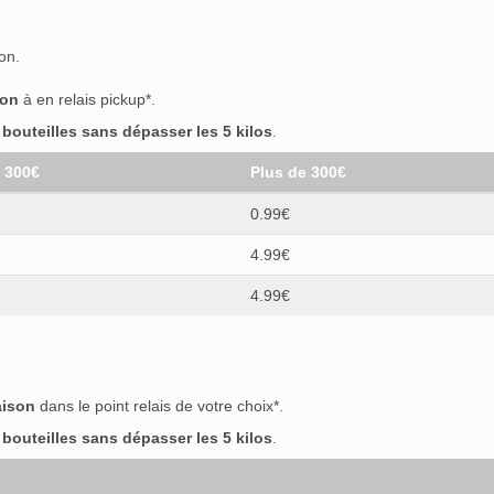
on.
son
à en relais pickup*.
outeilles sans dépasser les 5 kilos
.
t 300€
Plus de 300€
0.99€
4.99€
4.99€
aison
dans le point relais de votre choix*.
outeilles sans dépasser les 5 kilos
.