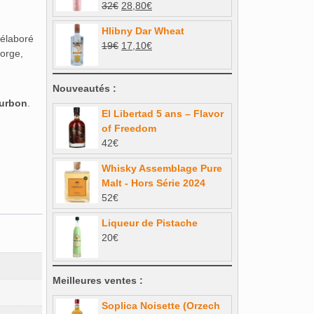
Le
Le
32
€
28,80
€
42€.
37,80€.
prix
prix
Hlibny Dar Wheat
initial
actuel
élaboré
Le
Le
19
€
17,10
€
était :
est :
’orge,
prix
prix
32€.
28,80€.
initial
actuel
Nouveautés :
était :
est :
urbon
.
19€.
17,10€.
El Libertad 5 ans – Flavor
of Freedom
42
€
Whisky Assemblage Pure
Malt - Hors Série 2024
52
€
Liqueur de Pistache
20
€
Meilleures ventes :
Soplica Noisette (Orzech