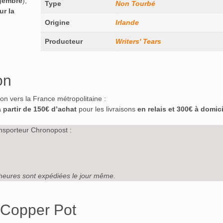
gembre
),
Type
Non Tourbé
ur la
Origine
Irlande
Producteur
Writers' Tears
on
ison vers la France métropolitaine :
à partir de 150€ d’achat
pour les livraisons
en relais et 300€ à domici
nsporteur Chronopost :
heures sont expédiées le jour même.
s Copper Pot