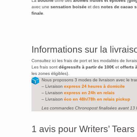
La
bouche
offre des
arômes fruités et épicées
(
gin
avec une
sensation boisée
et des
notes de cacao s
finale
.
Informations sur la livrais
Consultez ici les frais de port et les modalités de livra
Les frais sont
dégressifs à partir de 100€
et
offerts 
les zones éligibles).
Nous proposons 3 modes de livraison avec le tra
– Livraison
express 24 heures à domicile
– Livraison
express en 24h en relais
– Livraison
éco en 48h/78h en relais pickup
Les commandes Chronopost finalisées avant 13 
1 avis pour
Writers’ Tear