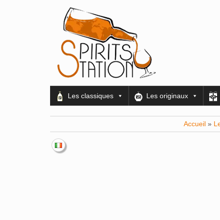
Les classiques
Les originaux
Accueil
»
L