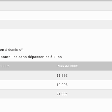
son
à domicile*.
outeilles sans dépasser les 5 kilos
.
t 300€
Plus de 300€
11.99€
19.99€
21.99€