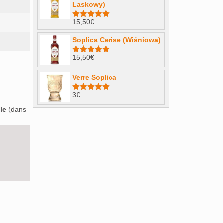
Laskowy)
15,50
€
Note
4.98
sur 5
Soplica Cerise (Wiśniowa)
15,50
€
Note
5.00
sur 5
Verre Soplica
3
€
Note
5.00
sur 5
le
(dans