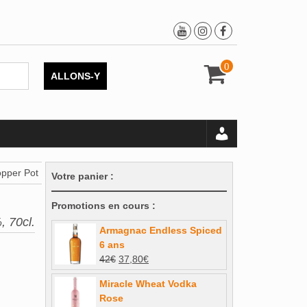
0
ALLONS-Y
opper Pot
Votre panier :
Promotions en cours :
, 70cl.
Armagnac Endless Spiced
6 ans
Le
Le
42
€
37,80
€
prix
prix
Miracle Wheat Vodka
initial
actuel
Rose
était :
est :