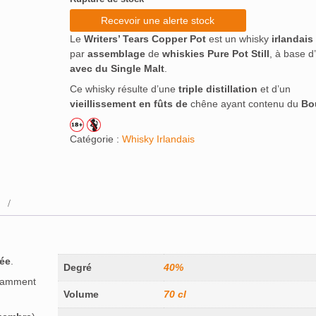
Recevoir une alerte stock
Le
Writers’ Tears Copper Pot
est un whisky
irlandais
par
assemblage
de
whiskies Pure Pot Still
, à base d
avec du Single Malt
.
Ce whisky résulte d’une
triple distillation
et d’un
vieillissement en fûts
de
chêne ayant contenu du
Bo
Catégorie :
Whisky Irlandais
ée
.
Degré
40%
otamment
Volume
70 cl