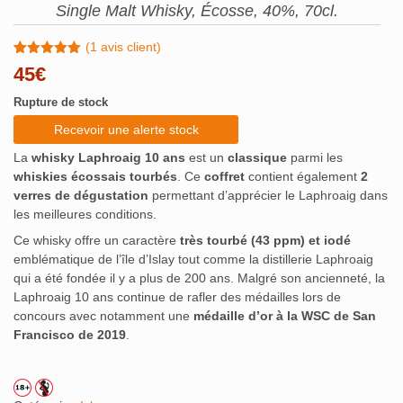
Single Malt Whisky, Écosse, 40%, 70cl.
(
1
avis client)
Noté
1
5.00
45
€
sur 5
basé sur
Rupture de stock
notation
client
Recevoir une alerte stock
La
whisky Laphroaig 10 ans
est un
classique
parmi les
whiskies écossais tourbés
. Ce
coffret
contient également
2
verres de dégustation
permettant d’apprécier le Laphroaig dans
les meilleures conditions.
Ce whisky offre un caractère
très tourbé (43 ppm) et iodé
emblématique de l’île d’Islay tout comme la distillerie Laphroaig
qui a été fondée il y a plus de 200 ans. Malgré son ancienneté, la
Laphroaig 10 ans continue de rafler des médailles lors de
concours avec notamment une
médaille d’or à la WSC de San
Francisco de 2019
.