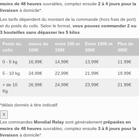
moins de 48 heures
ouvrables, comptez ensuite
2 à 4 jours pour la
livraison
à domicile*.
Les tarifs dépendent du montant de la commande (hors frais de port)
et du poids du colis. Selon le format,
vous pouvez commander 2 ou
3 bouteilles sans dépasser les 5 kilos
.
Poids du
moins de
entre 100 et
Entre 150€ et
Plus de
colis
100€
150€
300€
300€
0 - 5 kg
16,99€
14,99€
13,99€
11.99€
5 - 10 kg
24,99€
22,99€
21,99€
19.99€
+ de 10
26,99€
24,99€
23,99€
21.99€
Kg
*délais donnés à titre indicatif
X
Les commandes
Mondial Relay
sont généralement
préparées en
moins de 48 heures
ouvrables, comptez ensuite
3 à 6 jours pour la
livraison
à domicile*.