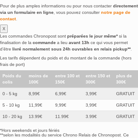
Pour de plus amples informations ou pour nous contacter
directement
via un formulaire en ligne
, vous pouvez consulter
notre page de
contact
.
X
Les commandes Chronopost sont
préparées le jour même*
si la
finalisation de la
commande
a lieu
avant 13h
ce qui vous permet
d’être
livré normalement sous 24h ouvrables en relais pickup**
.
Les tarifs dépendent du poids et du montant de la commande (hors
frais de port)
Poids du
moins de
entre 100 et
entre 150 et
plus de
colis
100€
150€
300€
300€
0 - 5 kg
8,99€
6,99€
3,99€
GRATUIT
5 - 10 kg
11,99€
9,99€
3,99€
GRATUIT
10 - 20 kg
13.99€
11.99€
3.99€
GRATUIT
*Hors weekends et jours fériés
**selon les modalités du service Chrono Relais de Chronopost. Ce