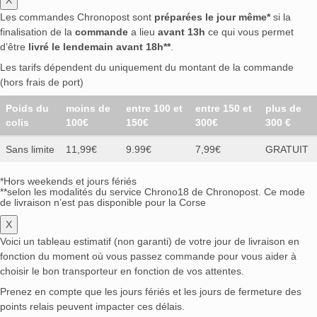
Les commandes Chronopost sont
préparées le jour même*
si la
finalisation de la
commande
a lieu
avant 13h
ce qui vous permet
d’être
livré le lendemain avant 18h**
.
Les tarifs dépendent du uniquement du montant de la commande
(hors frais de port)
Poids du
moins de
entre 100 et
entre 150 et
plus de
colis
100€
150€
300€
300 €
Sans limite
11,99€
9.99€
7,99€
GRATUIT
*Hors weekends et jours fériés
**selon les modalités du service Chrono18 de Chronopost. Ce mode
de livraison n’est pas disponible pour la Corse
X
Voici un tableau estimatif (non garanti) de votre jour de livraison en
fonction du moment où vous passez commande pour vous aider à
choisir le bon transporteur en fonction de vos attentes.
Prenez en compte que les jours fériés et les jours de fermeture des
points relais peuvent impacter ces délais.