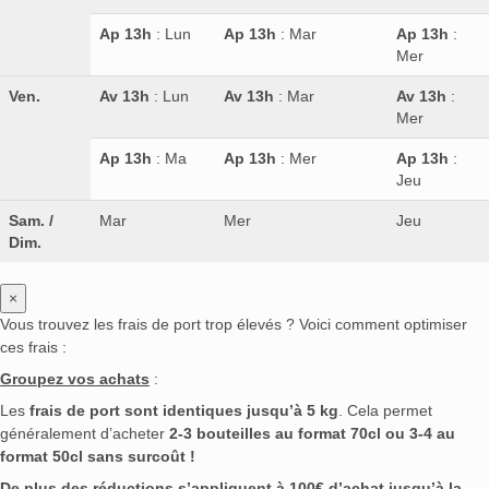
Ap 13h
: Lun
Ap 13h
: Mar
Ap 13h
:
Mer
Ven.
Av 13h
: Lun
Av 13h
: Mar
Av 13h
:
Mer
Ap 13h
: Ma
Ap 13h
: Mer
Ap 13h
:
Jeu
Sam. /
Mar
Mer
Jeu
Dim.
×
Vous trouvez les frais de port trop élevés ? Voici comment optimiser
ces frais :
Groupez vos achats
:
Les
frais de port sont identiques jusqu’à 5 kg
. Cela permet
généralement d’acheter
2-3 bouteilles au format 70cl ou 3-4 au
format 50cl sans surcoût !
De plus des réductions s’appliquent à 100€ d’achat jusqu’à la