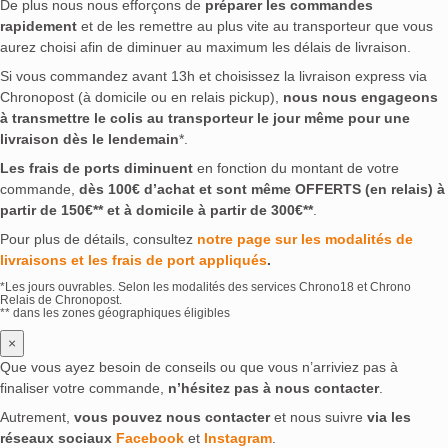
De plus nous nous efforçons de
préparer les commandes
rapidement
et de les remettre au plus vite au transporteur que vous
aurez choisi afin de diminuer au maximum les délais de livraison.
Si vous commandez avant 13h et choisissez la livraison express via
Chronopost (à domicile ou en relais pickup),
nous nous engageons
à transmettre le colis au transporteur le jour même pour une
livraison dès le lendemain
*.
Les frais de ports diminuent
en fonction du montant de votre
commande,
dès 100€ d’achat et sont même OFFERTS (en relais) à
partir de 150€** et à domicile à partir de 300€**
.
Pour plus de détails, consultez
notre page sur les modalités de
livraisons et les frais de port appliqués
.
*Les jours ouvrables. Selon les modalités des services Chrono18 et Chrono
Relais de Chronopost.
** dans les zones géographiques éligibles
×
Que vous ayez besoin de conseils ou que vous n’arriviez pas à
finaliser votre commande,
n’hésitez pas à nous contacter
.
Autrement,
vous pouvez nous contacter
et nous suivre
via les
réseaux sociaux
Facebook
et
Instagram
.