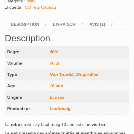
Catégorie :
Islay
Étiquette :
Coffrets Cadeau
DESCRIPTION
LIVRAISON
AVIS (1)
Description
Degré
40%
Volume
70 cl
Type
Non Tourbé
,
Single Malt
Age
10 ans
Origine
Écosse
Producteur
Laphroaig
La
robe
du whisky Laphroaig 10 ans est d’un
vieil or
.
Le
nez
présente des
arômes fruités et mentholés
enveloppés