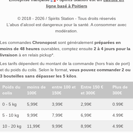
ligne basé à Poitiers
© 2018 - 2026 / Spirits Station - Tous droits réservés
L'abus d'alcool est dangereux pour la santé. A consommer avec
modération.
Les commandes
Chronopost
sont généralement
préparées en
moins de 48 heures
ouvrables, comptez ensuite
2 à 4 jours pour la
livraison
à en relais pickup*.
Les tarifs dépendent du montant de la commande (hors frais de port)
et du poids du colis. Selon le format,
vous pouvez commander 2 ou
3 bouteilles sans dépasser les 5 kilos
.
Poids du
moins de
entre 100 et
Entre 150 €
Plus de
colis
100€
150€
et 300€
300€
0 - 5 kg
5,99€
3,99€
2,99€
0.99€
5 - 10 kg
9,99€
7,99€
6,99€
4.99€
10 - 20 kg
11,99€
9,99€
8,99€
4.99€