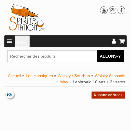
Menu
ALLONS-Y
Accueil
»
Les classiques
»
Whisky / Bourbon
»
Whisky écossais
»
Islay
» Laphroaig 10 ans + 2 verres
Rupture de stock