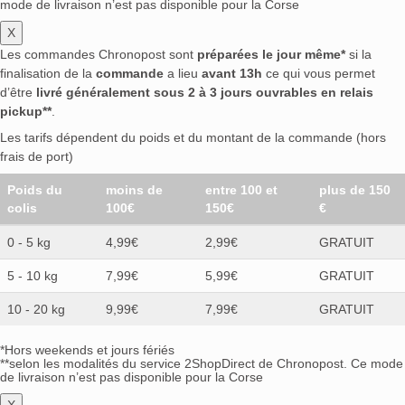
mode de livraison n’est pas disponible pour la Corse
X
Les commandes Chronopost sont
préparées le jour même*
si la
finalisation de la
commande
a lieu
avant 13h
ce qui vous permet
d’être
livré généralement sous 2 à 3 jours ouvrables en relais
pickup**
.
Les tarifs dépendent du poids et du montant de la commande (hors
frais de port)
Poids du
moins de
entre 100 et
plus de 150
colis
100€
150€
€
0 - 5 kg
4,99€
2,99€
GRATUIT
5 - 10 kg
7,99€
5,99€
GRATUIT
10 - 20 kg
9,99€
7,99€
GRATUIT
*Hors weekends et jours fériés
**selon les modalités du service 2ShopDirect de Chronopost. Ce mode
de livraison n’est pas disponible pour la Corse
X