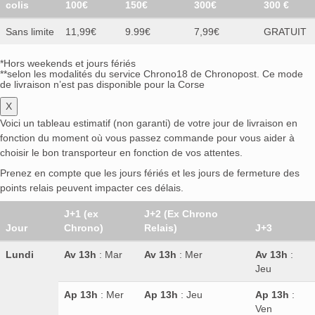
colis
100€
150€
300€
300 €
Sans limite
11,99€
9.99€
7,99€
GRATUIT
*Hors weekends et jours fériés
**selon les modalités du service Chrono18 de Chronopost. Ce mode
de livraison n’est pas disponible pour la Corse
X
Voici un tableau estimatif (non garanti) de votre jour de livraison en
fonction du moment où vous passez commande pour vous aider à
choisir le bon transporteur en fonction de vos attentes.
Prenez en compte que les jours fériés et les jours de fermeture des
points relais peuvent impacter ces délais.
J+1 (ex
J+2 (Ex Chrono
Jour
Chrono)
Relais)
J+3
Lundi
Av 13h
: Mar
Av 13h
: Mer
Av 13h
:
Jeu
Ap 13h
: Mer
Ap 13h
: Jeu
Ap 13h
:
Ven