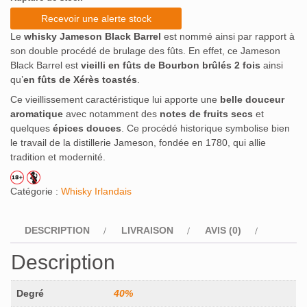
Recevoir une alerte stock
Le
whisky Jameson Black Barrel
est nommé ainsi par rapport à
son double procédé de brulage des fûts. En effet, ce Jameson
Black Barrel est
vieilli en fûts de Bourbon brûlés 2 fois
ainsi
qu’
en fûts de Xérès toastés
.
Ce vieillissement caractéristique lui apporte une
belle douceur
aromatique
avec notamment des
notes de fruits secs
et
quelques
épices douces
. Ce procédé historique symbolise bien
le travail de la distillerie Jameson, fondée en 1780, qui allie
tradition et modernité.
Catégorie :
Whisky Irlandais
DESCRIPTION
LIVRAISON
AVIS (0)
Description
Degré
40%