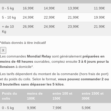
0 - 5 kg
16,99€
14,99€
13,99€
11.99€
5 - 10 kg
24,99€
22,99€
21,99€
19.99€
+ de 10
26,99€
24,99€
23,99€
21.99€
Kg
*délais donnés à titre indicatif
X
Les commandes
Mondial Relay
sont généralement
préparées en
moins de 48 heures
ouvrables, comptez ensuite
3 à 6 jours pour la
livraison
à domicile*.
Les tarifs dépendent du montant de la commande (hors frais de port)
et du poids du colis. Selon le format,
vous pouvez commander 2 ou
3 bouteilles sans dépasser les 5 kilos
.
Poids du
moins de
entre 100 et
entre 150€ et
colis
100€
150€
300€
0 - 5 kg
9,99€
7,99€
5,99€