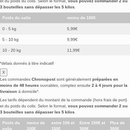
et du poids du colis. Selon le format,
vous pouvez commander 2 ou
3 bouteilles sans dépasser les 5 kilos
.
Poids du colis
moins de 100€
0 - 5 kg
5,99€
5 - 10 kg
9,99€
10 - 20 kg
11,99€
*délais donnés à titre indicatif
X
Les commandes
Chronopost
sont généralement
préparées en
moins de 48 heures
ouvrables, comptez ensuite
2 à 4 jours pour la
livraison
à domicile*.
Les tarifs dépendent du montant de la commande (hors frais de port)
et du poids du colis. Selon le format,
vous pouvez commander 2 ou
3 bouteilles sans dépasser les 5 kilos
.
Poids du
moins de
entre 100 et
Entre 150€ et
Plus de
colis
100€
150€
300€
300€