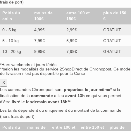
frais de port)
Poids du
moins de
entre 100 et
plus de 150
colis
100€
150€
€
0 - 5 kg
4,99€
2,99€
GRATUIT
5 - 10 kg
7,99€
5,99€
GRATUIT
10 - 20 kg
9,99€
7,99€
GRATUIT
*Hors weekends et jours fériés
**selon les modalités du service 2ShopDirect de Chronopost. Ce mode
de livraison n’est pas disponible pour la Corse
X
Les commandes Chronopost sont
préparées le jour même*
si la
finalisation de la
commande
a lieu
avant 13h
ce qui vous permet
d’être
livré le lendemain avant 18h**
.
Les tarifs dépendent du uniquement du montant de la commande
(hors frais de port)
Poids du
moins de
entre 100 et
entre 150 et
plus de