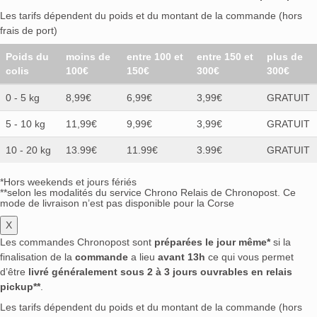
Les tarifs dépendent du poids et du montant de la commande (hors
frais de port)
Poids du
moins de
entre 100 et
entre 150 et
plus de
colis
100€
150€
300€
300€
0 - 5 kg
8,99€
6,99€
3,99€
GRATUIT
5 - 10 kg
11,99€
9,99€
3,99€
GRATUIT
10 - 20 kg
13.99€
11.99€
3.99€
GRATUIT
*Hors weekends et jours fériés
**selon les modalités du service Chrono Relais de Chronopost. Ce
mode de livraison n’est pas disponible pour la Corse
X
Les commandes Chronopost sont
préparées le jour même*
si la
finalisation de la
commande
a lieu
avant 13h
ce qui vous permet
d’être
livré généralement sous 2 à 3 jours ouvrables en relais
pickup**
.
Les tarifs dépendent du poids et du montant de la commande (hors