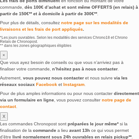
Les frais de ports diminuent
en fonction du montant de votre
commande,
dès 100€ d’achat et sont même OFFERTS (en relais) à
partir de 150€** et à domicile à partir de 300€**
.
Pour plus de détails, consultez
notre page sur les modalités de
livraisons et les frais de port appliqués
.
*Les jours ouvrables. Selon les modalités des services Chrono18 et Chrono
Relais de Chronopost.
** dans les zones géographiques éligibles
×
Que vous ayez besoin de conseils ou que vous n’arriviez pas à
finaliser votre commande,
n’hésitez pas à nous contacter
.
Autrement,
vous pouvez nous contacter
et nous suivre
via les
réseaux sociaux
Facebook
et
Instagram
.
Pour de plus amples informations ou pour nous contacter
directement
via un formulaire en ligne
, vous pouvez consulter
notre page de
contact
.
X
Les commandes Chronopost sont
préparées le jour même*
si la
finalisation de la
commande
a lieu
avant 13h
ce qui vous permet
d’être
livré normalement sous 24h ouvrables en relais pickup**
.