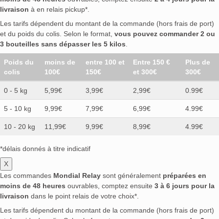
livraison
à en relais pickup*.
Les tarifs dépendent du montant de la commande (hors frais de port)
et du poids du colis. Selon le format,
vous pouvez commander 2 ou
3 bouteilles sans dépasser les 5 kilos
.
Poids du
moins de
entre 100 et
Entre 150 €
Plus de
colis
100€
150€
et 300€
300€
0 - 5 kg
5,99€
3,99€
2,99€
0.99€
5 - 10 kg
9,99€
7,99€
6,99€
4.99€
10 - 20 kg
11,99€
9,99€
8,99€
4.99€
*délais donnés à titre indicatif
X
Les commandes
Mondial Relay
sont généralement
préparées en
moins de 48 heures
ouvrables, comptez ensuite
3 à 6 jours pour la
livraison
dans le point relais de votre choix*.
Les tarifs dépendent du montant de la commande (hors frais de port)