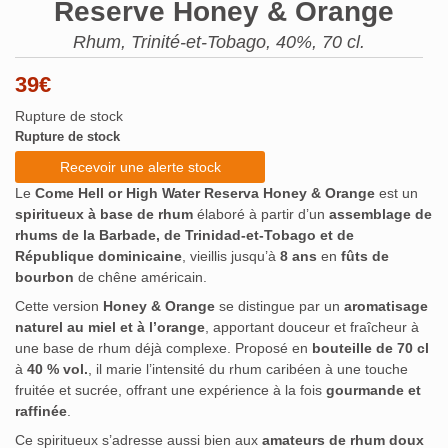
Reserve Honey & Orange
Rhum, Trinité-et-Tobago, 40%, 70 cl.
39
€
Rupture de stock
Rupture de stock
Recevoir une alerte stock
Le
Come Hell or High Water Reserva Honey & Orange
est un
spiritueux à base de rhum
élaboré à partir d’un
assemblage de
rhums de la Barbade, de Trinidad-et-Tobago et de
République dominicaine
, vieillis jusqu’à
8 ans
en
fûts de
bourbon
de chêne américain.
Cette version
Honey & Orange
se distingue par un
aromatisage
naturel au miel et à l’orange
, apportant douceur et fraîcheur à
une base de rhum déjà complexe. Proposé en
bouteille de 70 cl
à
40 % vol.
, il marie l’intensité du rhum caribéen à une touche
fruitée et sucrée, offrant une expérience à la fois
gourmande et
raffinée
.
Ce spiritueux s’adresse aussi bien aux
amateurs de rhum doux