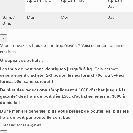
Ap 13h
: Ma
Ap 13h
: Mer
Ap 13h
:
Jeu
Sam. /
Mar
Mer
Jeu
Dim.
×
Vous trouvez les frais de port trop élevés ? Voici comment optimiser
ces frais :
Groupez vos achats
:
Les
frais de port sont identiques jusqu’à 5 kg
. Cela permet
généralement d’acheter
2-3 bouteilles au format 70cl ou 3-4 au
format 50cl sans surcoût !
De plus des réductions s’appliquent à 100€ d’achat jusqu’à la
gratuité* des frais de port dès 150€ d’achat en relais et 300€ à
domicile !
D’une manière générale,
plus vous prenez de bouteilles, plus les
frais de port par bouteille sont bas
.
*Dans les zones éligibles