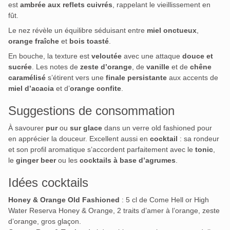
est
ambrée aux reflets cuivrés
, rappelant le vieillissement en
fût.
Le nez révèle un équilibre séduisant entre
miel onctueux
,
orange fraîche
et
bois toasté
.
En bouche, la texture est
veloutée
avec une attaque
douce et
sucrée
. Les notes de
zeste d’orange
, de
vanille
et de
chêne
caramélisé
s’étirent vers une
finale persistante
aux accents de
miel d’acacia
et d’
orange confite
.
Suggestions de consommation
À savourer
pur
ou
sur glace
dans un verre old fashioned pour
en apprécier la douceur. Excellent aussi en
cocktail
: sa rondeur
et son profil aromatique s’accordent parfaitement avec le
tonic
,
le
ginger beer
ou les
cocktails à base d’agrumes
.
Idées cocktails
Honey & Orange Old Fashioned
: 5 cl de Come Hell or High
Water Reserva Honey & Orange, 2 traits d’amer à l’orange, zeste
d’orange, gros glaçon.