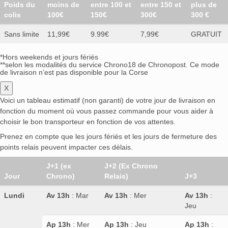
Poids du
moins de
entre 100 et
entre 150 et
plus de
colis
100€
150€
300€
300 €
Sans limite
11,99€
9.99€
7,99€
GRATUIT
*Hors weekends et jours fériés
**selon les modalités du service Chrono18 de Chronopost. Ce mode
de livraison n’est pas disponible pour la Corse
X
Voici un tableau estimatif (non garanti) de votre jour de livraison en
fonction du moment où vous passez commande pour vous aider à
choisir le bon transporteur en fonction de vos attentes.
Prenez en compte que les jours fériés et les jours de fermeture des
points relais peuvent impacter ces délais.
J+1 (ex
J+2 (Ex Chrono
Jour
Chrono)
Relais)
J+3
Lundi
Av 13h
: Mar
Av 13h
: Mer
Av 13h
:
Jeu
Ap 13h
: Mer
Ap 13h
: Jeu
Ap 13h
: