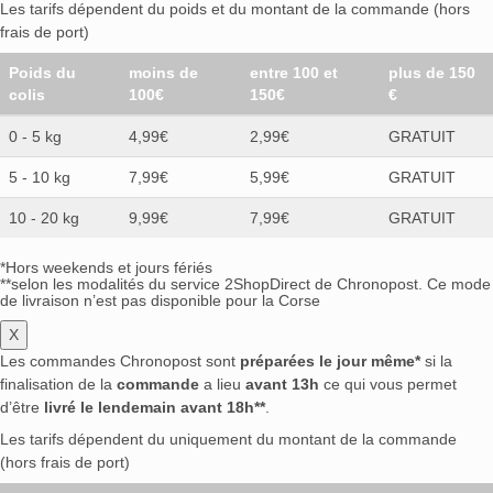
Les tarifs dépendent du poids et du montant de la commande (hors
frais de port)
Poids du
moins de
entre 100 et
plus de 150
colis
100€
150€
€
0 - 5 kg
4,99€
2,99€
GRATUIT
5 - 10 kg
7,99€
5,99€
GRATUIT
10 - 20 kg
9,99€
7,99€
GRATUIT
*Hors weekends et jours fériés
**selon les modalités du service 2ShopDirect de Chronopost. Ce mode
de livraison n’est pas disponible pour la Corse
X
Les commandes Chronopost sont
préparées le jour même*
si la
finalisation de la
commande
a lieu
avant 13h
ce qui vous permet
d’être
livré le lendemain avant 18h**
.
Les tarifs dépendent du uniquement du montant de la commande
(hors frais de port)