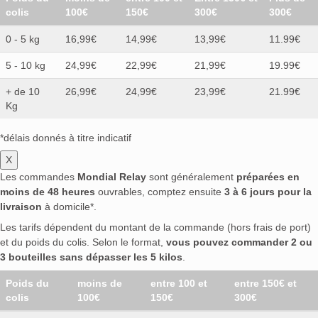
colis
100€
150€
300€
300€
0 - 5 kg
16,99€
14,99€
13,99€
11.99€
5 - 10 kg
24,99€
22,99€
21,99€
19.99€
+ de 10
26,99€
24,99€
23,99€
21.99€
Kg
*délais donnés à titre indicatif
X
Les commandes
Mondial Relay
sont généralement
préparées en
moins de 48 heures
ouvrables, comptez ensuite
3 à 6 jours pour la
livraison
à domicile*.
Les tarifs dépendent du montant de la commande (hors frais de port)
et du poids du colis. Selon le format,
vous pouvez commander 2 ou
3 bouteilles sans dépasser les 5 kilos
.
Poids du
moins de
entre 100 et
entre 150€ et
colis
100€
150€
300€