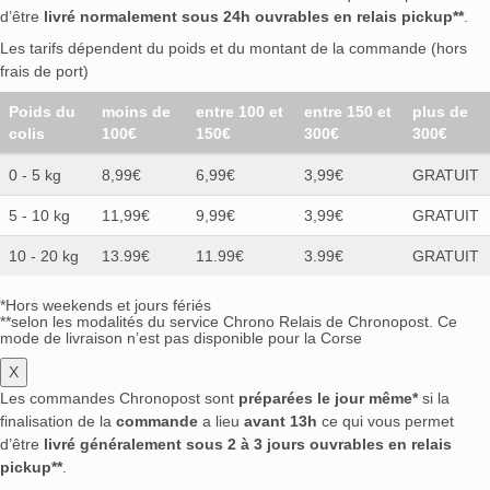
d’être
livré normalement sous 24h ouvrables en relais pickup**
.
Les tarifs dépendent du poids et du montant de la commande (hors
frais de port)
Poids du
moins de
entre 100 et
entre 150 et
plus de
colis
100€
150€
300€
300€
0 - 5 kg
8,99€
6,99€
3,99€
GRATUIT
5 - 10 kg
11,99€
9,99€
3,99€
GRATUIT
10 - 20 kg
13.99€
11.99€
3.99€
GRATUIT
*Hors weekends et jours fériés
**selon les modalités du service Chrono Relais de Chronopost. Ce
mode de livraison n’est pas disponible pour la Corse
X
Les commandes Chronopost sont
préparées le jour même*
si la
finalisation de la
commande
a lieu
avant 13h
ce qui vous permet
d’être
livré généralement sous 2 à 3 jours ouvrables en relais
pickup**
.