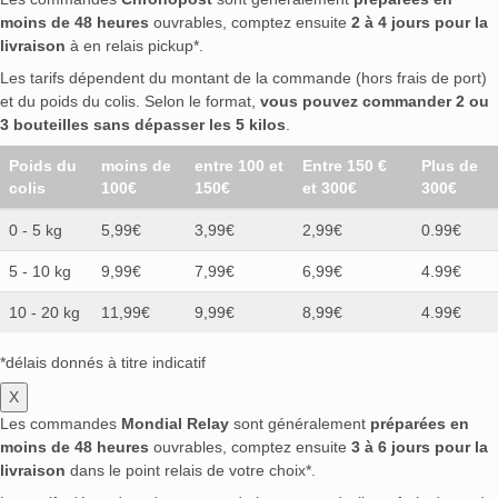
moins de 48 heures
ouvrables, comptez ensuite
2 à 4 jours pour la
livraison
à en relais pickup*.
Les tarifs dépendent du montant de la commande (hors frais de port)
et du poids du colis. Selon le format,
vous pouvez commander 2 ou
3 bouteilles sans dépasser les 5 kilos
.
Poids du
moins de
entre 100 et
Entre 150 €
Plus de
colis
100€
150€
et 300€
300€
0 - 5 kg
5,99€
3,99€
2,99€
0.99€
5 - 10 kg
9,99€
7,99€
6,99€
4.99€
10 - 20 kg
11,99€
9,99€
8,99€
4.99€
*délais donnés à titre indicatif
X
Les commandes
Mondial Relay
sont généralement
préparées en
moins de 48 heures
ouvrables, comptez ensuite
3 à 6 jours pour la
livraison
dans le point relais de votre choix*.