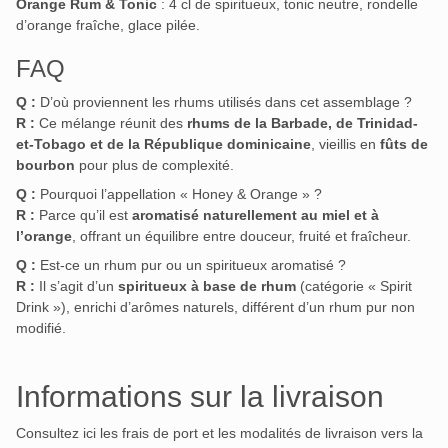
Orange Rum & Tonic
: 4 cl de spiritueux, tonic neutre, rondelle
d’orange fraîche, glace pilée.
FAQ
Q :
D’où proviennent les rhums utilisés dans cet assemblage ?
R :
Ce mélange réunit des
rhums de la Barbade, de Trinidad-
et-Tobago et de la République dominicaine
, vieillis en
fûts de
bourbon
pour plus de complexité.
Q :
Pourquoi l’appellation « Honey & Orange » ?
R :
Parce qu’il est
aromatisé naturellement au miel et à
l’orange
, offrant un équilibre entre douceur, fruité et fraîcheur.
Q :
Est-ce un rhum pur ou un spiritueux aromatisé ?
R :
Il s’agit d’un
spiritueux à base de rhum
(catégorie « Spirit
Drink »), enrichi d’arômes naturels, différent d’un rhum pur non
modifié.
Informations sur la livraison
Consultez ici les frais de port et les modalités de livraison vers la