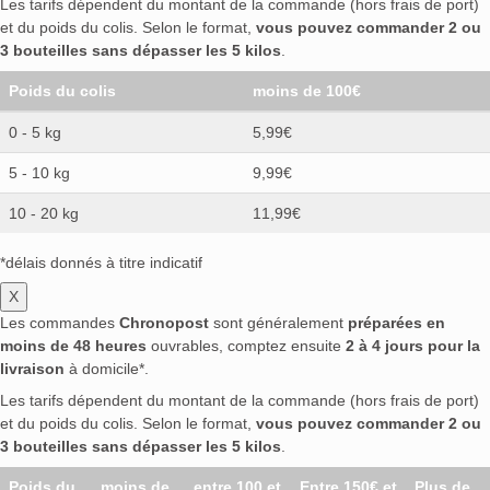
Les tarifs dépendent du montant de la commande (hors frais de port)
et du poids du colis. Selon le format,
vous pouvez commander 2 ou
3 bouteilles sans dépasser les 5 kilos
.
Poids du colis
moins de 100€
0 - 5 kg
5,99€
5 - 10 kg
9,99€
10 - 20 kg
11,99€
*délais donnés à titre indicatif
X
Les commandes
Chronopost
sont généralement
préparées en
moins de 48 heures
ouvrables, comptez ensuite
2 à 4 jours pour la
livraison
à domicile*.
Les tarifs dépendent du montant de la commande (hors frais de port)
et du poids du colis. Selon le format,
vous pouvez commander 2 ou
3 bouteilles sans dépasser les 5 kilos
.
Poids du
moins de
entre 100 et
Entre 150€ et
Plus de