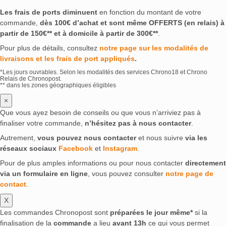
Les frais de ports diminuent
en fonction du montant de votre
commande,
dès 100€ d’achat et sont même OFFERTS (en relais) à
partir de 150€** et à domicile à partir de 300€**
.
Pour plus de détails, consultez
notre page sur les modalités de
livraisons et les frais de port appliqués
.
*Les jours ouvrables. Selon les modalités des services Chrono18 et Chrono
Relais de Chronopost.
** dans les zones géographiques éligibles
×
Que vous ayez besoin de conseils ou que vous n’arriviez pas à
finaliser votre commande,
n’hésitez pas à nous contacter
.
Autrement,
vous pouvez nous contacter
et nous suivre
via les
réseaux sociaux
Facebook
et
Instagram
.
Pour de plus amples informations ou pour nous contacter
directement
via un formulaire en ligne
, vous pouvez consulter
notre page de
contact
.
X
Les commandes Chronopost sont
préparées le jour même*
si la
finalisation de la
commande
a lieu
avant 13h
ce qui vous permet