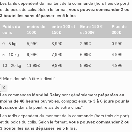
Les tarifs dépendent du montant de la commande (hors frais de port)
et du poids du colis. Selon le format,
vous pouvez commander 2 ou
3 bouteilles sans dépasser les 5 kilos
.
Poids du
moins de
entre 100 et
Entre 150 €
Plus de
colis
100€
150€
et 300€
300€
0 - 5 kg
5,99€
3,99€
2,99€
0.99€
5 - 10 kg
9,99€
7,99€
6,99€
4.99€
10 - 20 kg
11,99€
9,99€
8,99€
4.99€
*délais donnés à titre indicatif
X
Les commandes
Mondial Relay
sont généralement
préparées en
moins de 48 heures
ouvrables, comptez ensuite
3 à 6 jours pour la
livraison
dans le point relais de votre choix*.
Les tarifs dépendent du montant de la commande (hors frais de port)
et du poids du colis. Selon le format,
vous pouvez commander 2 ou
3 bouteilles sans dépasser les 5 kilos
.