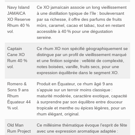
Navy Island
Ce XO jamaïcain associe un long vieillissement
JAMAICA
à une distillation typique de l’île : bouleversant
XO Reserve
par sa richesse, il offre des parfums de fruits
Rhum 40 %
mûrs, caramel, cacao et tabac, tout en restant
vol.
accessible à 40 % pour une dégustation
sereine.
Captain
Ce rhum XO non spécifié géographiquement se
Cane XO
distingue par un profil de vieillissement marqué
Rum 40 %
et une finition soignée : velléité de complexité,
vol.
notes boisées, vanille, fruits secs, pour une
expression équilibrée dans le segment XO.
Romero &
Produit en Équateur, ce rhum âgé 9 ans
Sons 9 ans
s’appuie sur un terroir moins classique :
Rhum
maturité modérée, caractère exotique, capacité
Équateur 44
à surprendre par son équilibre entre douceur
% vol.
tropicale et menthe ou épices légères, pour un
rhum élégant, original.
Old Man
Ce millésime thématique évoque l’esprit de fête
Rum Project
avec une expression aromatique adaptée :