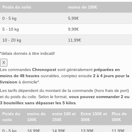
Poids du colis
moins de 100€
0 - 5 kg
5,99€
5 - 10 kg
9,99€
10 - 20 kg
11,99€
*délais donnés à titre indicatif
X
Les commandes
Chronopost
sont généralement
préparées en
moins de 48 heures
ouvrables, comptez ensuite
2 à 4 jours pour la
livraison
à domicile*.
Les tarifs dépendent du montant de la commande (hors frais de port)
et du poids du colis. Selon le format,
vous pouvez commander 2 ou
3 bouteilles sans dépasser les 5 kilos
.
Poids du
moins de
entre 100 et
Entre 150€ et
Plus de
colis
100€
150€
300€
300€
0 - 5 kg
16,99€
14,99€
13,99€
11.99€