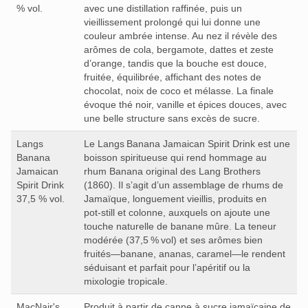
% vol.
avec une distillation raffinée, puis un
vieillissement prolongé qui lui donne une
couleur ambrée intense. Au nez il révèle des
arômes de cola, bergamote, dattes et zeste
d’orange, tandis que la bouche est douce,
fruitée, équilibrée, affichant des notes de
chocolat, noix de coco et mélasse. La finale
évoque thé noir, vanille et épices douces, avec
une belle structure sans excès de sucre.
Langs
Le Langs Banana Jamaican Spirit Drink est une
Banana
boisson spiritueuse qui rend hommage au
Jamaican
rhum Banana original des Lang Brothers
Spirit Drink
(1860). Il s’agit d’un assemblage de rhums de
37,5 % vol.
Jamaïque, longuement vieillis, produits en
pot‑still et colonne, auxquels on ajoute une
touche naturelle de banane mûre. La teneur
modérée (37,5 % vol) et ses arômes bien
fruités—banane, ananas, caramel—le rendent
séduisant et parfait pour l’apéritif ou la
mixologie tropicale.
MacNair's
Produit à partir de canne à sucre jamaïcaine de