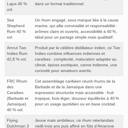
Lajus 45 %
dans un format traditionnel.
vol.
Sea
Un rhum engagé, sous marque liée à la cause
Shepherd
marine, qui allie convivialité et responsabilité :
Rum 40 %
arômes clairs et ouverts, accessibilité à 40 %,
vol.
idéal pour un partage simple mais qualitatif.
Amrut Two
Produit par le célèbre distillateur indien, ce Two
Indies Rum
Indies combine influences indiennes et
42,8 % vol.
caraïbes : complexité, maturation adaptée au
climat, épices exotiques, canne indienne, une
curiosité pour amateurs avertis.
FRC Rhum
Cet assemblage caribéen réunit rhums de la
des
Barbade et de la Jamaïque dans une
Caraïbes
expression structurée mais accessible : fruit
(Barbade et
tropique, bois léger, douceur équilibrée à 40 %
Jamaïque)
pour un usage quotidien ou en base cocktail.
40 % vol.
Flying
Jeune mais ambitieux, ce rhum néerlandais
Dutchman 3
vieilli trois ans puis affiné en fûts d’Amarone