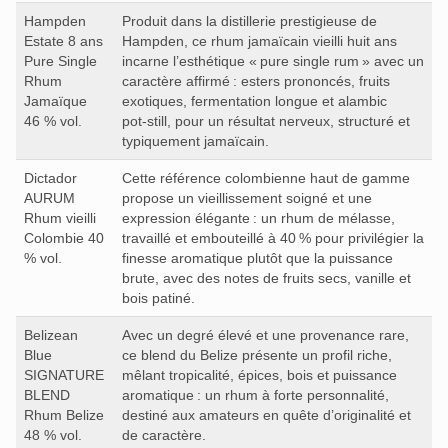
Hampden
Produit dans la distillerie prestigieuse de
Estate 8 ans
Hampden, ce rhum jamaïcain vieilli huit ans
Pure Single
incarne l’esthétique « pure single rum » avec un
Rhum
caractère affirmé : esters prononcés, fruits
Jamaïque
exotiques, fermentation longue et alambic
46 % vol.
pot‑still, pour un résultat nerveux, structuré et
typiquement jamaïcain.
Dictador
Cette référence colombienne haut de gamme
AURUM
propose un vieillissement soigné et une
Rhum vieilli
expression élégante : un rhum de mélasse,
Colombie 40
travaillé et embouteillé à 40 % pour privilégier la
% vol.
finesse aromatique plutôt que la puissance
brute, avec des notes de fruits secs, vanille et
bois patiné.
Belizean
Avec un degré élevé et une provenance rare,
Blue
ce blend du Belize présente un profil riche,
SIGNATURE
mêlant tropicalité, épices, bois et puissance
BLEND
aromatique : un rhum à forte personnalité,
Rhum Belize
destiné aux amateurs en quête d’originalité et
48 % vol.
de caractère.