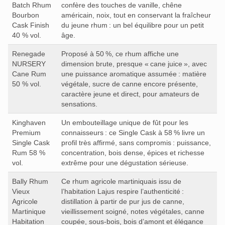
Batch Rhum
confère des touches de vanille, chêne
Bourbon
américain, noix, tout en conservant la fraîcheur
Cask Finish
du jeune rhum : un bel équilibre pour un petit
40 % vol.
âge.
Renegade
Proposé à 50 %, ce rhum affiche une
NURSERY
dimension brute, presque « cane juice », avec
Cane Rum
une puissance aromatique assumée : matière
50 % vol.
végétale, sucre de canne encore présente,
caractère jeune et direct, pour amateurs de
sensations.
Kinghaven
Un embouteillage unique de fût pour les
Premium
connaisseurs : ce Single Cask à 58 % livre un
Single Cask
profil très affirmé, sans compromis : puissance,
Rum 58 %
concentration, bois dense, épices et richesse
vol.
extrême pour une dégustation sérieuse.
Bally Rhum
Ce rhum agricole martiniquais issu de
Vieux
l’habitation Lajus respire l’authenticité :
Agricole
distillation à partir de pur jus de canne,
Martinique
vieillissement soigné, notes végétales, canne
Habitation
coupée, sous‑bois, bois d’amont et élégance