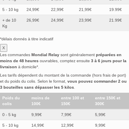
5 - 10 kg
24,99€
22,99€
21,99€
19.99€
+ de 10
26,99€
24,99€
23,99€
21.99€
Kg
*délais donnés à titre indicatif
X
Les commandes
Mondial Relay
sont généralement
préparées en
moins de 48 heures
ouvrables, comptez ensuite
3 à 6 jours pour la
livraison
à domicile*.
Les tarifs dépendent du montant de la commande (hors frais de port)
et du poids du colis. Selon le format,
vous pouvez commander 2 ou
3 bouteilles sans dépasser les 5 kilos
.
Poids du
moins de
entre 100 et
entre 150€ et
colis
100€
150€
300€
0 - 5 kg
9,99€
7,99€
5,99€
5 - 10 kg
14,99€
12,99€
9,99€