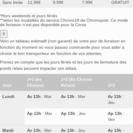
Sans limite
11,99€
9.99€
7,99€
GRATUIT
*Hors weekends et jours fériés
**selon les modalités du service Chrono18 de Chronopost. Ce mode
de livraison n’est pas disponible pour la Corse
X
Voici un tableau estimatif (non garanti) de votre jour de livraison en
fonction du moment où vous passez commande pour vous aider à
choisir le bon transporteur en fonction de vos attentes.
Prenez en compte que les jours fériés et les jours de fermeture des
points relais peuvent impacter ces délais.
J+1 (ex
J+2 (Ex Chrono
Jour
Chrono)
Relais)
J+3
Lundi
Av 13h
: Mar
Av 13h
: Mer
Av 13h
:
Jeu
Ap 13h
: Mer
Ap 13h
: Jeu
Ap 13h
:
Ven
Mardi
Av 13h
: Mer
Av 13h
: Jeu
Av 13h
: