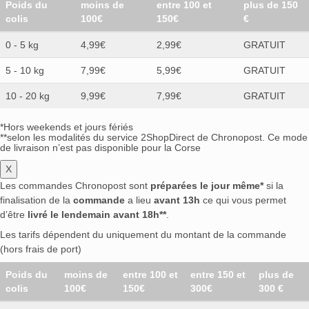
Poids du
moins de
entre 100 et
plus de 150
colis
100€
150€
€
0 - 5 kg
4,99€
2,99€
GRATUIT
5 - 10 kg
7,99€
5,99€
GRATUIT
10 - 20 kg
9,99€
7,99€
GRATUIT
*Hors weekends et jours fériés
**selon les modalités du service 2ShopDirect de Chronopost. Ce mode
de livraison n’est pas disponible pour la Corse
X
Les commandes Chronopost sont
préparées le jour même*
si la
finalisation de la
commande
a lieu
avant 13h
ce qui vous permet
d’être
livré le lendemain avant 18h**
.
Les tarifs dépendent du uniquement du montant de la commande
(hors frais de port)
Poids du
moins de
entre 100 et
entre 150 et
plus de
colis
100€
150€
300€
300 €