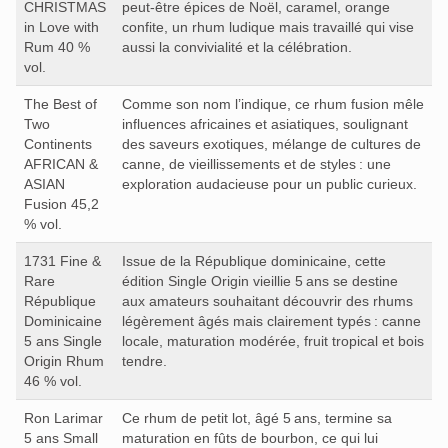
CHRISTMAS
peut‑être épices de Noël, caramel, orange
in Love with
confite, un rhum ludique mais travaillé qui vise
Rum 40 %
aussi la convivialité et la célébration.
vol.
The Best of
Comme son nom l’indique, ce rhum fusion mêle
Two
influences africaines et asiatiques, soulignant
Continents
des saveurs exotiques, mélange de cultures de
AFRICAN &
canne, de vieillissements et de styles : une
ASIAN
exploration audacieuse pour un public curieux.
Fusion 45,2
% vol.
1731 Fine &
Issue de la République dominicaine, cette
Rare
édition Single Origin vieillie 5 ans se destine
République
aux amateurs souhaitant découvrir des rhums
Dominicaine
légèrement âgés mais clairement typés : canne
5 ans Single
locale, maturation modérée, fruit tropical et bois
Origin Rhum
tendre.
46 % vol.
Ron Larimar
Ce rhum de petit lot, âgé 5 ans, termine sa
5 ans Small
maturation en fûts de bourbon, ce qui lui