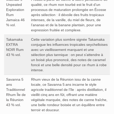
Unpeated
qualité, ce rhum non tourbé est le fruit d’un
Exploration
processus de maturation prolongée en Écosse
Rum
après sélection : il dévoile des fruits tropicaux
Jamaica 46
intenses, de la vanille, du miel de fleurs, de
% vol.
l’ananas et de la banane plantain, pour une
expression fruitée et complexe.
Takamaka
Cette variation plus sombre signée Takamaka
EXTRA
conjugue les influences tropicales seychelloises
NOIR Rum
avec un vieillissement marquant et une
43 % vol.
sélection plus tannique : on peut s’attendre à
un boisé plus prononcé, des notes de caramel
foncé et une belle densité pour ce rhum à robe
intense.
Savanna 5
Rhum vieux de la Réunion issu de la canne
ans
locale, ce Savanna 5 ans incarne le style
Traditionnel
agricole traditionnel de l’île : après distillation, il
Rhum Île de
vieillit cinq ans en fût, offrant une matière
la Réunion
végétale marquée, des notes de canne fraîche,
43 % vol.
une belle rondeur boisée et un équilibre entre
terroir et douceur.