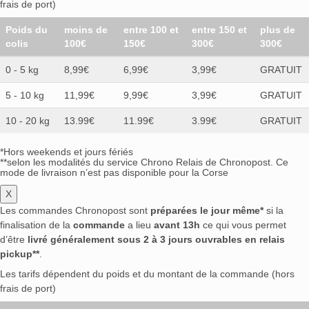
frais de port)
Poids du
moins de
entre 100 et
entre 150 et
plus de
colis
100€
150€
300€
300€
0 - 5 kg
8,99€
6,99€
3,99€
GRATUIT
5 - 10 kg
11,99€
9,99€
3,99€
GRATUIT
10 - 20 kg
13.99€
11.99€
3.99€
GRATUIT
*Hors weekends et jours fériés
**selon les modalités du service Chrono Relais de Chronopost. Ce
mode de livraison n’est pas disponible pour la Corse
X
Les commandes Chronopost sont
préparées le jour même*
si la
finalisation de la
commande
a lieu
avant 13h
ce qui vous permet
d’être
livré généralement sous 2 à 3 jours ouvrables en relais
pickup**
.
Les tarifs dépendent du poids et du montant de la commande (hors
frais de port)