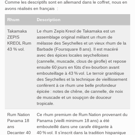
Comme les descriptifs sont en allemand dans le coffret, nous en
avons réalisés en français :
Rhum
Description
Takamaka
Le rhum Zepis Kreol de Takamaka est un
ZEPIS
assemblage original mêlant un rhum de
KREOL Rum
mélasse des Seychelles et un vieux rhum de la
43 % vol.
Barbade (Foursquare 8 ans). Il est macéré
avec des épices locales seychelloises
(cannelle, muscade, clous de girofle) et repose
ensuite 60 jours en fûts d’ex‑bourbon avant
embouteillage à 43 % vol. Le terroir granitique
des Seychelles et la technique de vieillissement
confèrent à ce rhum une belle profondeur
épicée : notes de chêne, de cannelle, de noix
de muscade et un soupçon de douceur
tropicale.
Rum Nation
Ce rhum premium de Rum Nation provenant du
Panama 18
Panama (vieilli minimum 18 ans) a été
ans
embouteillé dans une carafe élégante à
Decanter 40
40 % vol. Il s’inscrit dans la tradition hispanique