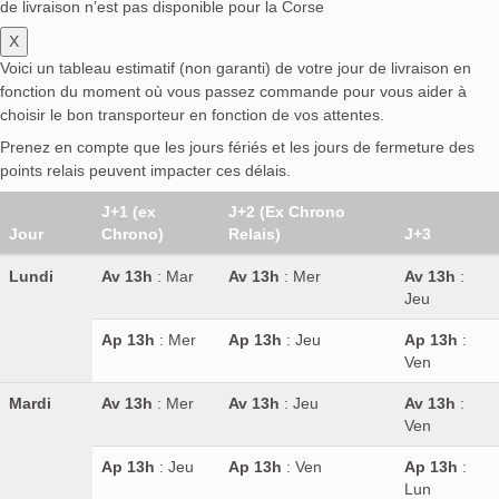
de livraison n’est pas disponible pour la Corse
X
Voici un tableau estimatif (non garanti) de votre jour de livraison en
fonction du moment où vous passez commande pour vous aider à
choisir le bon transporteur en fonction de vos attentes.
Prenez en compte que les jours fériés et les jours de fermeture des
points relais peuvent impacter ces délais.
J+1 (ex
J+2 (Ex Chrono
Jour
Chrono)
Relais)
J+3
Lundi
Av 13h
: Mar
Av 13h
: Mer
Av 13h
:
Jeu
Ap 13h
: Mer
Ap 13h
: Jeu
Ap 13h
:
Ven
Mardi
Av 13h
: Mer
Av 13h
: Jeu
Av 13h
:
Ven
Ap 13h
: Jeu
Ap 13h
: Ven
Ap 13h
:
Lun