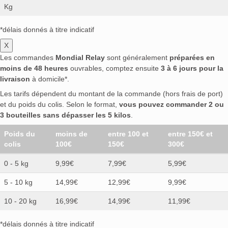
Kg
*délais donnés à titre indicatif
X
Les commandes
Mondial Relay
sont généralement
préparées en
moins de 48 heures
ouvrables, comptez ensuite
3 à 6 jours pour la
livraison
à domicile*.
Les tarifs dépendent du montant de la commande (hors frais de port)
et du poids du colis. Selon le format,
vous pouvez commander 2 ou
3 bouteilles sans dépasser les 5 kilos
.
Poids du
moins de
entre 100 et
entre 150€ et
colis
100€
150€
300€
0 - 5 kg
9,99€
7,99€
5,99€
5 - 10 kg
14,99€
12,99€
9,99€
10 - 20 kg
16,99€
14,99€
11,99€
*délais donnés à titre indicatif