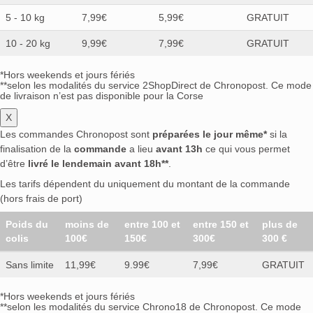
5 - 10 kg
7,99€
5,99€
GRATUIT
10 - 20 kg
9,99€
7,99€
GRATUIT
*Hors weekends et jours fériés
**selon les modalités du service 2ShopDirect de Chronopost. Ce mode
de livraison n’est pas disponible pour la Corse
X
Les commandes Chronopost sont
préparées le jour même*
si la
finalisation de la
commande
a lieu
avant 13h
ce qui vous permet
d’être
livré le lendemain avant 18h**
.
Les tarifs dépendent du uniquement du montant de la commande
(hors frais de port)
Poids du
moins de
entre 100 et
entre 150 et
plus de
colis
100€
150€
300€
300 €
Sans limite
11,99€
9.99€
7,99€
GRATUIT
*Hors weekends et jours fériés
**selon les modalités du service Chrono18 de Chronopost. Ce mode