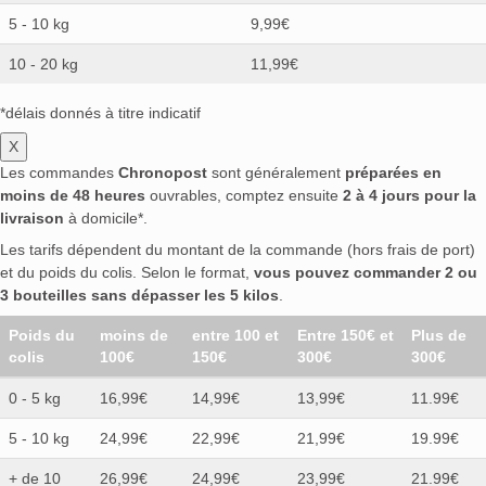
5 - 10 kg
9,99€
10 - 20 kg
11,99€
*délais donnés à titre indicatif
X
Les commandes
Chronopost
sont généralement
préparées en
moins de 48 heures
ouvrables, comptez ensuite
2 à 4 jours pour la
livraison
à domicile*.
Les tarifs dépendent du montant de la commande (hors frais de port)
et du poids du colis. Selon le format,
vous pouvez commander 2 ou
3 bouteilles sans dépasser les 5 kilos
.
Poids du
moins de
entre 100 et
Entre 150€ et
Plus de
colis
100€
150€
300€
300€
0 - 5 kg
16,99€
14,99€
13,99€
11.99€
5 - 10 kg
24,99€
22,99€
21,99€
19.99€
+ de 10
26,99€
24,99€
23,99€
21.99€