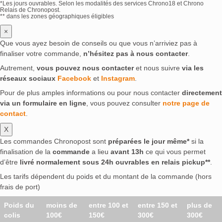
*Les jours ouvrables. Selon les modalités des services Chrono18 et Chrono
Relais de Chronopost.
** dans les zones géographiques éligibles
×
Que vous ayez besoin de conseils ou que vous n’arriviez pas à
finaliser votre commande,
n’hésitez pas à nous contacter
.
Autrement,
vous pouvez nous contacter
et nous suivre
via les
réseaux sociaux
Facebook
et
Instagram
.
Pour de plus amples informations ou pour nous contacter
directement
via un formulaire en ligne
, vous pouvez consulter
notre page de
contact
.
X
Les commandes Chronopost sont
préparées le jour même*
si la
finalisation de la
commande
a lieu
avant 13h
ce qui vous permet
d’être
livré normalement sous 24h ouvrables en relais pickup**
.
Les tarifs dépendent du poids et du montant de la commande (hors
frais de port)
Poids du
moins de
entre 100 et
entre 150 et
plus de
colis
100€
150€
300€
300€