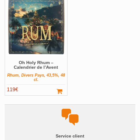
Alcools Bio
Bouteilles originales
Calendrier de l'avent
Coffrets Cadeau
Magnums et +
Oh Holy Rhum –
Pays
Voir ▼
Calendrier de l’Avent
Producteur
Voir ▼
Rhum, Divers Pays, 43,5%, 48
cl.
Volume
Voir ▼
119
€
Filter
Service client