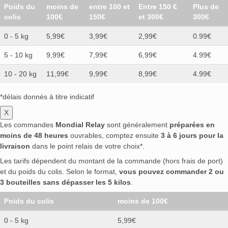
Poids du
moins de
entre 100 et
Entre 150 €
Plus de
colis
100€
150€
et 300€
300€
0 - 5 kg
5,99€
3,99€
2,99€
0.99€
5 - 10 kg
9,99€
7,99€
6,99€
4.99€
10 - 20 kg
11,99€
9,99€
8,99€
4.99€
*délais donnés à titre indicatif
X
Les commandes
Mondial Relay
sont généralement
préparées en
moins de 48 heures
ouvrables, comptez ensuite
3 à 6 jours pour la
livraison
dans le point relais de votre choix*.
Les tarifs dépendent du montant de la commande (hors frais de port)
et du poids du colis. Selon le format,
vous pouvez commander 2 ou
3 bouteilles sans dépasser les 5 kilos
.
Poids du colis
moins de 100€
0 - 5 kg
5,99€