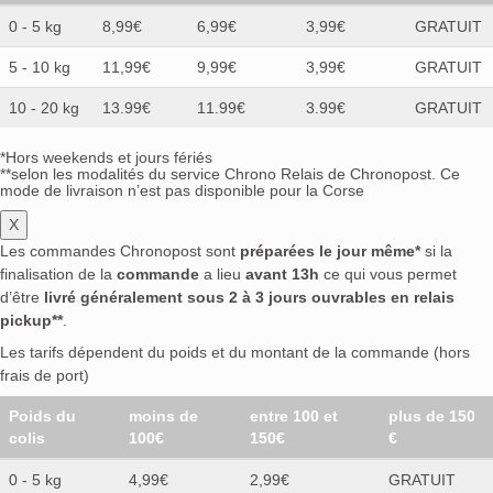
0 - 5 kg
8,99€
6,99€
3,99€
GRATUIT
5 - 10 kg
11,99€
9,99€
3,99€
GRATUIT
10 - 20 kg
13.99€
11.99€
3.99€
GRATUIT
*Hors weekends et jours fériés
**selon les modalités du service Chrono Relais de Chronopost. Ce
mode de livraison n’est pas disponible pour la Corse
X
Les commandes Chronopost sont
préparées le jour même*
si la
finalisation de la
commande
a lieu
avant 13h
ce qui vous permet
d’être
livré généralement sous 2 à 3 jours ouvrables en relais
pickup**
.
Les tarifs dépendent du poids et du montant de la commande (hors
frais de port)
Poids du
moins de
entre 100 et
plus de 150
colis
100€
150€
€
0 - 5 kg
4,99€
2,99€
GRATUIT