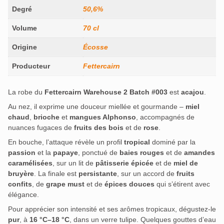
Degré
50,6%
Volume
70 cl
Origine
Écosse
Producteur
Fettercairn
La robe du
Fettercairn Warehouse 2 Batch #003
est
acajou
.
Au nez, il exprime une douceur miellée et gourmande –
miel
chaud
,
brioche
et
mangues Alphonso
, accompagnés de
nuances fugaces de
fruits des bois
et de
rose
.
En bouche, l’attaque révèle un profil
tropical
dominé par la
passion
et la
papaye
, ponctué de
baies rouges
et de
amandes
caramélisées
, sur un lit de
pâtisserie épicée
et de
miel de
bruyère
. La finale est
persistante
, sur un accord de
fruits
confits
, de
grape must
et de
épices douces
qui s’étirent avec
élégance.
Pour apprécier son intensité et ses arômes tropicaux, dégustez-le
pur
, à
16 °C–18 °C
, dans un verre tulipe. Quelques gouttes d’eau