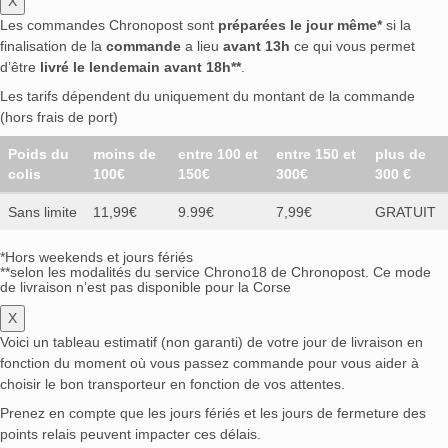
X
Les commandes Chronopost sont
préparées le jour même*
si la
finalisation de la
commande
a lieu
avant 13h
ce qui vous permet
d’être
livré le lendemain avant 18h**
.
Les tarifs dépendent du uniquement du montant de la commande
(hors frais de port)
Poids du
moins de
entre 100 et
entre 150 et
plus de
colis
100€
150€
300€
300 €
Sans limite
11,99€
9.99€
7,99€
GRATUIT
*Hors weekends et jours fériés
**selon les modalités du service Chrono18 de Chronopost. Ce mode
de livraison n’est pas disponible pour la Corse
X
Voici un tableau estimatif (non garanti) de votre jour de livraison en
fonction du moment où vous passez commande pour vous aider à
choisir le bon transporteur en fonction de vos attentes.
Prenez en compte que les jours fériés et les jours de fermeture des
points relais peuvent impacter ces délais.