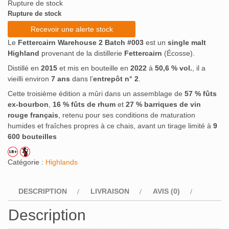
Rupture de stock
Rupture de stock
Recevoir une alerte stock
Le
Fettercairn Warehouse 2 Batch #003
est un
single malt
Highland
provenant de la distillerie
Fettercairn
(Écosse).
Distillé en
2015
et mis en bouteille en
2022
à
50,6 % vol.
, il a
vieilli environ
7 ans
dans l’
entrepôt n° 2
.
Cette troisième édition a mûri dans un assemblage de
57 % fûts
ex-bourbon
,
16 % fûts de rhum
et
27 % barriques de vin
rouge français
, retenu pour ses conditions de maturation
humides et fraîches propres à ce chais, avant un tirage limité à
9
600 bouteilles
Catégorie :
Highlands
DESCRIPTION
LIVRAISON
AVIS (0)
Description