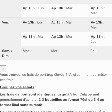
Ap 13h
: Lun
Ap 13h
: Mar
Ap 13h
:
Mer
Ven.
Av 13h
: Lun
Av 13h
: Mar
Av 13h
:
Mer
Ap 13h
: Ma
Ap 13h
: Mer
Ap 13h
:
Jeu
Sam. /
Mar
Mer
Jeu
Dim.
×
Vous trouvez les frais de port trop élevés ? Voici comment optimiser
ces frais :
Groupez vos achats
:
Les
frais de port sont identiques jusqu’à 5 kg
. Cela permet
généralement d’acheter
2-3 bouteilles au format 70cl ou 3-4 au
format 50cl sans surcoût !
De plus des réductions s’appliquent à 100€ d’achat jusqu’à la