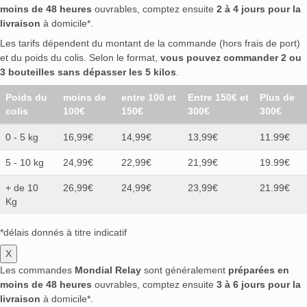
moins de 48 heures
ouvrables, comptez ensuite
2 à 4 jours pour la
livraison
à domicile*.
Les tarifs dépendent du montant de la commande (hors frais de port)
et du poids du colis. Selon le format,
vous pouvez commander 2 ou
3 bouteilles sans dépasser les 5 kilos
.
Poids du
moins de
entre 100 et
Entre 150€ et
Plus de
colis
100€
150€
300€
300€
0 - 5 kg
16,99€
14,99€
13,99€
11.99€
5 - 10 kg
24,99€
22,99€
21,99€
19.99€
+ de 10
26,99€
24,99€
23,99€
21.99€
Kg
*délais donnés à titre indicatif
X
Les commandes
Mondial Relay
sont généralement
préparées en
moins de 48 heures
ouvrables, comptez ensuite
3 à 6 jours pour la
livraison
à domicile*.