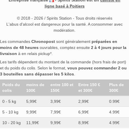
ligne basé à Poitiers
© 2018 - 2026 / Spirits Station - Tous droits réservés
L'abus d'alcool est dangereux pour la santé. A consommer avec
modération.
Les commandes
Chronopost
sont généralement
préparées en
moins de 48 heures
ouvrables, comptez ensuite
2 à 4 jours pour la
livraison
à en relais pickup*.
Les tarifs dépendent du montant de la commande (hors frais de port)
et du poids du colis. Selon le format,
vous pouvez commander 2 ou
3 bouteilles sans dépasser les 5 kilos
.
Poids du
moins de
entre 100 et
Entre 150 €
Plus de
colis
100€
150€
et 300€
300€
0 - 5 kg
5,99€
3,99€
2,99€
0.99€
5 - 10 kg
9,99€
7,99€
6,99€
4.99€
10 - 20 kg
11,99€
9,99€
8,99€
4.99€