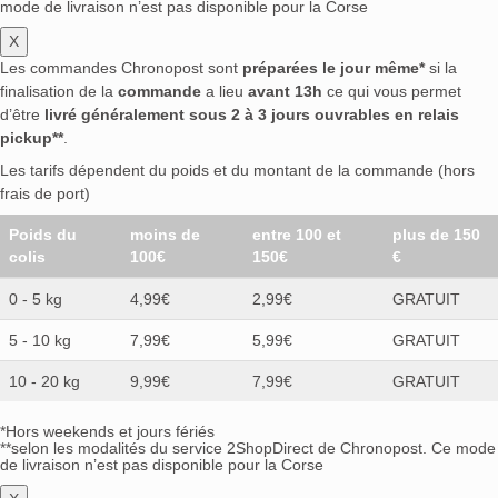
mode de livraison n’est pas disponible pour la Corse
X
Les commandes Chronopost sont
préparées le jour même*
si la
finalisation de la
commande
a lieu
avant 13h
ce qui vous permet
d’être
livré généralement sous 2 à 3 jours ouvrables en relais
pickup**
.
Les tarifs dépendent du poids et du montant de la commande (hors
frais de port)
Poids du
moins de
entre 100 et
plus de 150
colis
100€
150€
€
0 - 5 kg
4,99€
2,99€
GRATUIT
5 - 10 kg
7,99€
5,99€
GRATUIT
10 - 20 kg
9,99€
7,99€
GRATUIT
*Hors weekends et jours fériés
**selon les modalités du service 2ShopDirect de Chronopost. Ce mode
de livraison n’est pas disponible pour la Corse