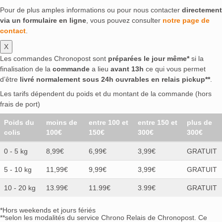
Pour de plus amples informations ou pour nous contacter
directement
via un formulaire en ligne
, vous pouvez consulter
notre page de
contact
.
X
Les commandes Chronopost sont
préparées le jour même*
si la
finalisation de la
commande
a lieu
avant 13h
ce qui vous permet
d’être
livré normalement sous 24h ouvrables en relais pickup**
.
Les tarifs dépendent du poids et du montant de la commande (hors
frais de port)
Poids du
moins de
entre 100 et
entre 150 et
plus de
colis
100€
150€
300€
300€
0 - 5 kg
8,99€
6,99€
3,99€
GRATUIT
5 - 10 kg
11,99€
9,99€
3,99€
GRATUIT
10 - 20 kg
13.99€
11.99€
3.99€
GRATUIT
*Hors weekends et jours fériés
**selon les modalités du service Chrono Relais de Chronopost. Ce