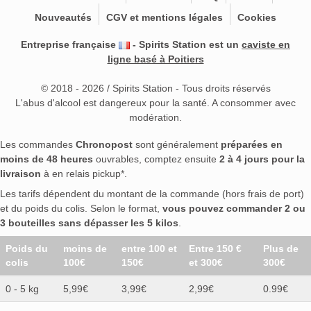
Nouveautés
CGV et mentions légales
Cookies
Entreprise française
- Spirits Station est un
caviste en
ligne basé à Poitiers
© 2018 - 2026 / Spirits Station - Tous droits réservés
L'abus d'alcool est dangereux pour la santé. A consommer avec
modération.
Les commandes
Chronopost
sont généralement
préparées en
moins de 48 heures
ouvrables, comptez ensuite
2 à 4 jours pour la
livraison
à en relais pickup*.
Les tarifs dépendent du montant de la commande (hors frais de port)
et du poids du colis. Selon le format,
vous pouvez commander 2 ou
3 bouteilles sans dépasser les 5 kilos
.
Poids du
moins de
entre 100 et
Entre 150 €
Plus de
colis
100€
150€
et 300€
300€
0 - 5 kg
5,99€
3,99€
2,99€
0.99€