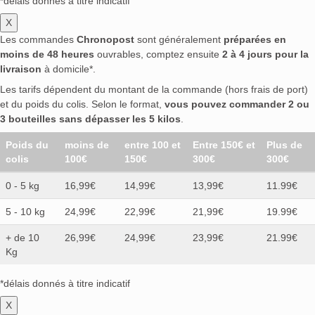
*délais donnés à titre indicatif
X
Les commandes
Chronopost
sont généralement
préparées en
moins de 48 heures
ouvrables, comptez ensuite
2 à 4 jours pour la
livraison
à domicile*.
Les tarifs dépendent du montant de la commande (hors frais de port)
et du poids du colis. Selon le format,
vous pouvez commander 2 ou
3 bouteilles sans dépasser les 5 kilos
.
Poids du
moins de
entre 100 et
Entre 150€ et
Plus de
colis
100€
150€
300€
300€
0 - 5 kg
16,99€
14,99€
13,99€
11.99€
5 - 10 kg
24,99€
22,99€
21,99€
19.99€
+ de 10
26,99€
24,99€
23,99€
21.99€
Kg
*délais donnés à titre indicatif
X