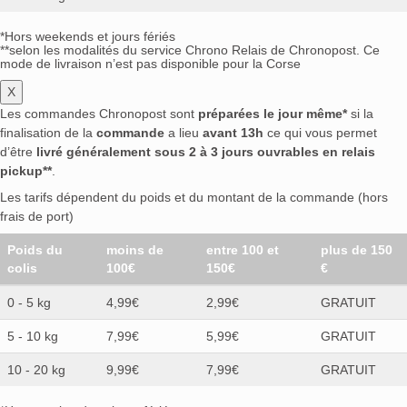
*Hors weekends et jours fériés
**selon les modalités du service Chrono Relais de Chronopost. Ce
mode de livraison n’est pas disponible pour la Corse
X
Les commandes Chronopost sont
préparées le jour même*
si la
finalisation de la
commande
a lieu
avant 13h
ce qui vous permet
d’être
livré généralement sous 2 à 3 jours ouvrables en relais
pickup**
.
Les tarifs dépendent du poids et du montant de la commande (hors
frais de port)
Poids du
moins de
entre 100 et
plus de 150
colis
100€
150€
€
0 - 5 kg
4,99€
2,99€
GRATUIT
5 - 10 kg
7,99€
5,99€
GRATUIT
10 - 20 kg
9,99€
7,99€
GRATUIT