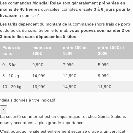
Les commandes
Mondial Relay
sont généralement
préparées en
moins de 48 heures
ouvrables, comptez ensuite
3 à 6 jours pour la
livraison
à domicile*.
Les tarifs dépendent du montant de la commande (hors frais de port)
et du poids du colis. Selon le format,
vous pouvez commander 2 ou
3 bouteilles sans dépasser les 5 kilos
.
Poids du
moins de
entre 100 et
entre 150€ et
colis
100€
150€
300€
0 - 5 kg
9,99€
7,99€
5,99€
5 - 10 kg
14,99€
12,99€
9,99€
10 - 20 kg
16,99€
14,99€
11,99€
*délais donnés à titre indicatif
×
La sécurité sur internet est un enjeu majeur et chez Spirits Stations
nous y accordons la plus grande importance.
C’est pourquoi le site est entièrement sécurisé grâce à un certificat