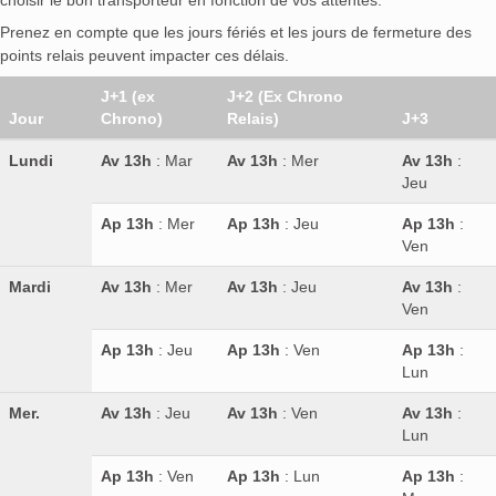
Prenez en compte que les jours fériés et les jours de fermeture des
points relais peuvent impacter ces délais.
J+1 (ex
J+2 (Ex Chrono
Jour
Chrono)
Relais)
J+3
Lundi
Av 13h
: Mar
Av 13h
: Mer
Av 13h
:
Jeu
Ap 13h
: Mer
Ap 13h
: Jeu
Ap 13h
:
Ven
Mardi
Av 13h
: Mer
Av 13h
: Jeu
Av 13h
:
Ven
Ap 13h
: Jeu
Ap 13h
: Ven
Ap 13h
:
Lun
Mer.
Av 13h
: Jeu
Av 13h
: Ven
Av 13h
:
Lun
Ap 13h
: Ven
Ap 13h
: Lun
Ap 13h
: