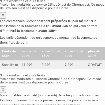
*Hors weekends et jours fériés
**selon les modalités du service 2ShopDirect de Chronopost. Ce mode
de livraison n’est pas disponible pour la Corse
X
Les commandes Chronopost sont
préparées le jour même*
si la
finalisation de la
commande
a lieu
avant 13h
ce qui vous permet
d’être
livré le lendemain avant 18h**
.
Les tarifs dépendent du uniquement du montant de la commande
(hors frais de port)
Poids du
moins de
entre 100 et
entre 150 et
plus de
colis
100€
150€
300€
300 €
Sans limite
11,99€
9.99€
7,99€
GRATUIT
*Hors weekends et jours fériés
**selon les modalités du service Chrono18 de Chronopost. Ce mode
de livraison n’est pas disponible pour la Corse
X
Voici un tableau estimatif (non garanti) de votre jour de livraison en
fonction du moment où vous passez commande pour vous aider à
choisir le bon transporteur en fonction de vos attentes.