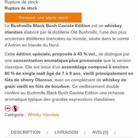
Rupture de stock
Rupture de stock
Recevoir une alerte stock
Le
Bushmills Black Bush Caviste Edition
est un
whiskey
irlandais
élaboré par la distillerie Old Bushmills, l’une des plus
anciennes distilleries licenciées au monde, située dans le comté
d’Antrim en Irlande du Nord.
Cette
édition spéciale, proposée à 43 % vol.,
se distingue par
une
concentration aromatique plus prononcée
que la version
classique. Elle est issue d’un
assemblage composé à environ
80 % de single malt âgé de 7 à 9 ans
,
vieilli principalement en
fûts de sherry Oloroso
, avec un complément de
whiskey de
grain vieilli en fûts de bourbon
. Ce vieillissement double
confère au Bushmills Black Bush Caviste Edition une richesse
aromatique typique des grandes expressions irlandaises.
Catégorie :
Whisky Irlandais
DESCRIPTION
LIVRAISON
AVIS (0)