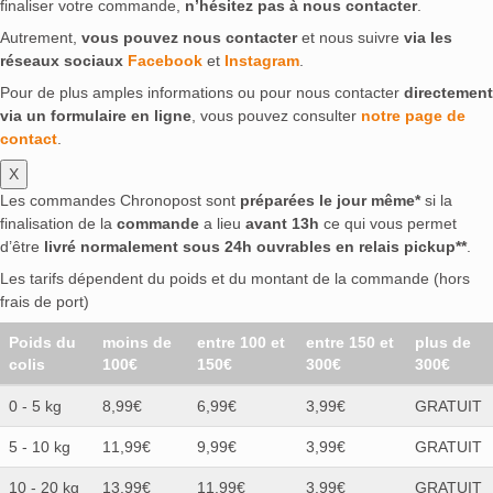
finaliser votre commande,
n’hésitez pas à nous contacter
.
Autrement,
vous pouvez nous contacter
et nous suivre
via les
réseaux sociaux
Facebook
et
Instagram
.
Pour de plus amples informations ou pour nous contacter
directement
via un formulaire en ligne
, vous pouvez consulter
notre page de
contact
.
X
Les commandes Chronopost sont
préparées le jour même*
si la
finalisation de la
commande
a lieu
avant 13h
ce qui vous permet
d’être
livré normalement sous 24h ouvrables en relais pickup**
.
Les tarifs dépendent du poids et du montant de la commande (hors
frais de port)
Poids du
moins de
entre 100 et
entre 150 et
plus de
colis
100€
150€
300€
300€
0 - 5 kg
8,99€
6,99€
3,99€
GRATUIT
5 - 10 kg
11,99€
9,99€
3,99€
GRATUIT
10 - 20 kg
13.99€
11.99€
3.99€
GRATUIT