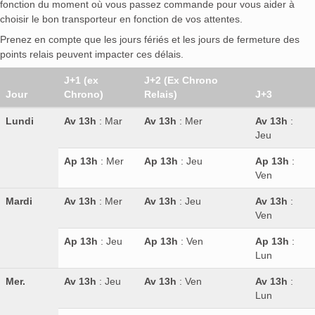
fonction du moment où vous passez commande pour vous aider à
choisir le bon transporteur en fonction de vos attentes.
Prenez en compte que les jours fériés et les jours de fermeture des
points relais peuvent impacter ces délais.
J+1 (ex
J+2 (Ex Chrono
Jour
Chrono)
Relais)
J+3
Lundi
Av 13h
: Mar
Av 13h
: Mer
Av 13h
:
Jeu
Ap 13h
: Mer
Ap 13h
: Jeu
Ap 13h
:
Ven
Mardi
Av 13h
: Mer
Av 13h
: Jeu
Av 13h
:
Ven
Ap 13h
: Jeu
Ap 13h
: Ven
Ap 13h
:
Lun
Mer.
Av 13h
: Jeu
Av 13h
: Ven
Av 13h
:
Lun