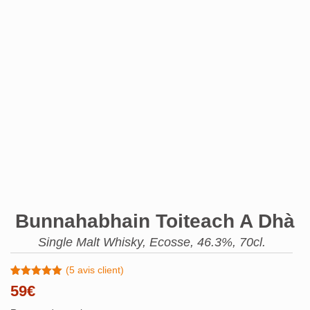
Bunnahabhain Toiteach A Dhà
Single Malt Whisky, Ecosse, 46.3%, 70cl.
(
5
avis client)
Noté
5
5.00
59
€
sur 5
basé sur