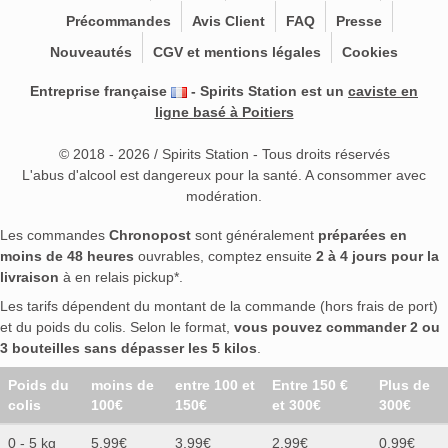
Précommandes
Avis Client
FAQ
Presse
Nouveautés
CGV et mentions légales
Cookies
Entreprise française
- Spirits Station est un
caviste en
ligne basé à Poitiers
© 2018 - 2026 / Spirits Station - Tous droits réservés
L'abus d'alcool est dangereux pour la santé. A consommer avec
modération.
Les commandes
Chronopost
sont généralement
préparées en
moins de 48 heures
ouvrables, comptez ensuite
2 à 4 jours pour la
livraison
à en relais pickup*.
Les tarifs dépendent du montant de la commande (hors frais de port)
et du poids du colis. Selon le format,
vous pouvez commander 2 ou
3 bouteilles sans dépasser les 5 kilos
.
Poids du
moins de
entre 100 et
Entre 150 €
Plus de
colis
100€
150€
et 300€
300€
0 - 5 kg
5,99€
3,99€
2,99€
0.99€