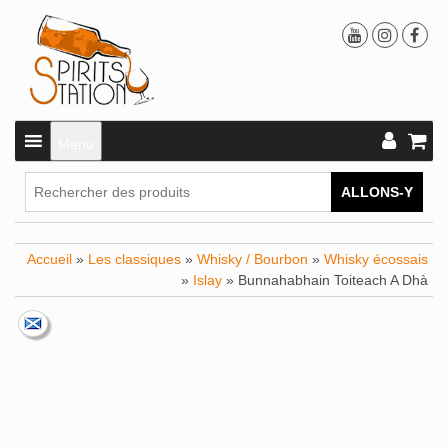
Menu
ALLONS-Y
Accueil
»
Les classiques
»
Whisky / Bourbon
»
Whisky écossais
»
Islay
» Bunnahabhain Toiteach A Dhà