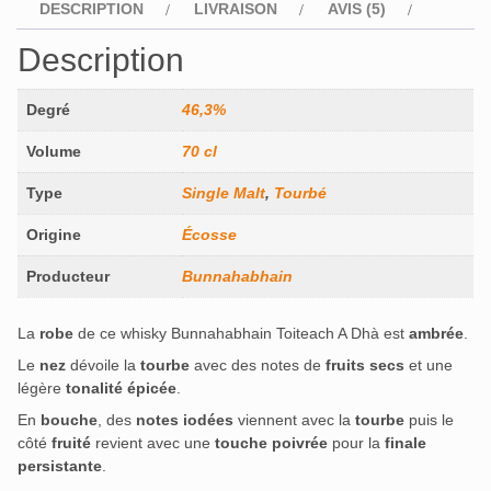
DESCRIPTION
LIVRAISON
AVIS (5)
Description
Degré
46,3%
Volume
70 cl
Type
Single Malt
,
Tourbé
Origine
Écosse
Producteur
Bunnahabhain
La
robe
de ce whisky Bunnahabhain Toiteach A Dhà est
ambrée
.
Le
nez
dévoile la
tourbe
avec des notes de
fruits secs
et une
légère
tonalité épicée
.
En
bouche
, des
notes iodées
viennent avec la
tourbe
puis le
côté
fruité
revient avec une
touche poivrée
pour la
finale
persistante
.