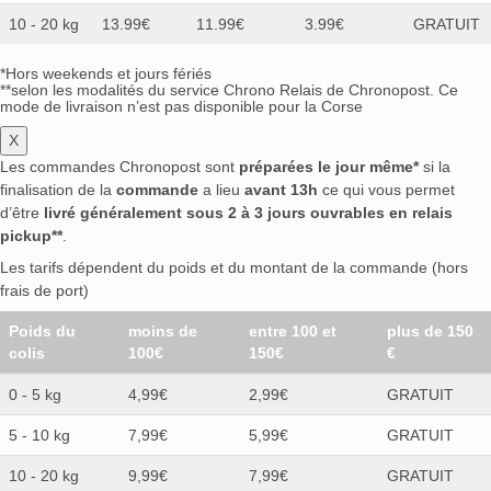
10 - 20 kg
13.99€
11.99€
3.99€
GRATUIT
*Hors weekends et jours fériés
**selon les modalités du service Chrono Relais de Chronopost. Ce
mode de livraison n’est pas disponible pour la Corse
X
Les commandes Chronopost sont
préparées le jour même*
si la
finalisation de la
commande
a lieu
avant 13h
ce qui vous permet
d’être
livré généralement sous 2 à 3 jours ouvrables en relais
pickup**
.
Les tarifs dépendent du poids et du montant de la commande (hors
frais de port)
Poids du
moins de
entre 100 et
plus de 150
colis
100€
150€
€
0 - 5 kg
4,99€
2,99€
GRATUIT
5 - 10 kg
7,99€
5,99€
GRATUIT
10 - 20 kg
9,99€
7,99€
GRATUIT