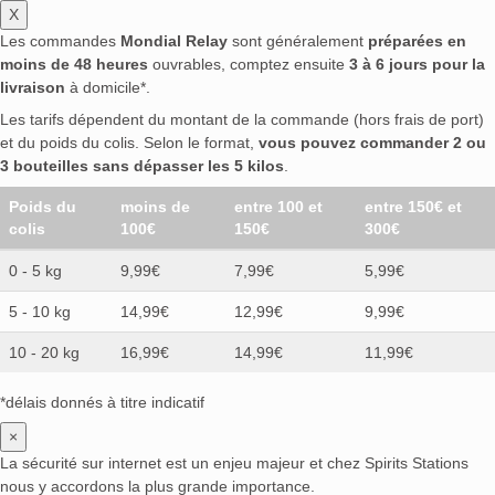
X
Les commandes
Mondial Relay
sont généralement
préparées en
moins de 48 heures
ouvrables, comptez ensuite
3 à 6 jours pour la
livraison
à domicile*.
Les tarifs dépendent du montant de la commande (hors frais de port)
et du poids du colis. Selon le format,
vous pouvez commander 2 ou
3 bouteilles sans dépasser les 5 kilos
.
Poids du
moins de
entre 100 et
entre 150€ et
colis
100€
150€
300€
0 - 5 kg
9,99€
7,99€
5,99€
5 - 10 kg
14,99€
12,99€
9,99€
10 - 20 kg
16,99€
14,99€
11,99€
*délais donnés à titre indicatif
×
La sécurité sur internet est un enjeu majeur et chez Spirits Stations
nous y accordons la plus grande importance.