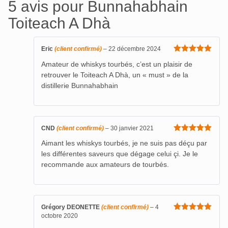
5 avis pour
Bunnahabhain
Toiteach A Dhà
Eric
(client confirmé)
–
22 décembre 2024
Note
5
sur
Amateur de whiskys tourbés, c’est un plaisir de
5
retrouver le Toiteach A Dhà, un « must » de la
distillerie Bunnahabhain
CND
(client confirmé)
–
30 janvier 2021
Note
5
sur
Aimant les whiskys tourbés, je ne suis pas déçu par
5
les différentes saveurs que dégage celui çi. Je le
recommande aux amateurs de tourbés.
Grégory DEONETTE
(client confirmé)
–
4
octobre 2020
Note
5
sur
5