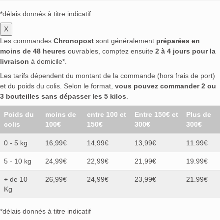
*délais donnés à titre indicatif
X
Les commandes
Chronopost
sont généralement
préparées en
moins de 48 heures
ouvrables, comptez ensuite
2 à 4 jours pour la
livraison
à domicile*.
Les tarifs dépendent du montant de la commande (hors frais de port)
et du poids du colis. Selon le format,
vous pouvez commander 2 ou
3 bouteilles sans dépasser les 5 kilos
.
Poids du
moins de
entre 100 et
Entre 150€ et
Plus de
colis
100€
150€
300€
300€
0 - 5 kg
16,99€
14,99€
13,99€
11.99€
5 - 10 kg
24,99€
22,99€
21,99€
19.99€
+ de 10
26,99€
24,99€
23,99€
21.99€
Kg
*délais donnés à titre indicatif