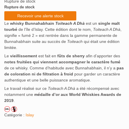
Rupture de stock
notations
client
Rupture de stock
Recevoir une alerte stock
Le
whisky Bunnahabhain
Toiteach A Dhà
est un
single malt
tourbé
de l’île d’Islay. Cette édition dont le nom,
Toiteach A Dhà
,
signifie « fumé 2 » est rentrée dans la gamme permanente de
Bunnahabhain suite au succès de
Toiteach
qui était une édition
limitée.
Le
vieillissement
est fait en
fûts de sherry
afin d’apporter des
notes fruitées qui viennent accompagner le caractère fumé
de ce whisky. Comme d’habitude avec Bunnahabhain, il n’y a
pas
de coloration ni de filtration à froid
pour garder un caractère
authentique et une belle puissance aromatique.
Le travail réalisé sur ce
Toiteach A Dhà
a été récompensé avec
notamment une
médaille d’or aux World Whiskies Awards de
2019
.
Catégorie :
Islay