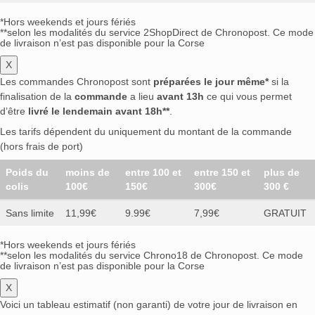
*Hors weekends et jours fériés
**selon les modalités du service 2ShopDirect de Chronopost. Ce mode
de livraison n’est pas disponible pour la Corse
X
Les commandes Chronopost sont
préparées le jour même*
si la
finalisation de la
commande
a lieu
avant 13h
ce qui vous permet
d’être
livré le lendemain avant 18h**
.
Les tarifs dépendent du uniquement du montant de la commande
(hors frais de port)
Poids du
moins de
entre 100 et
entre 150 et
plus de
colis
100€
150€
300€
300 €
Sans limite
11,99€
9.99€
7,99€
GRATUIT
*Hors weekends et jours fériés
**selon les modalités du service Chrono18 de Chronopost. Ce mode
de livraison n’est pas disponible pour la Corse
X
Voici un tableau estimatif (non garanti) de votre jour de livraison en