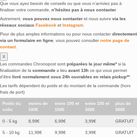
Que vous ayez besoin de conseils ou que vous n’arriviez pas à
finaliser votre commande,
n’hésitez pas à nous contacter
.
Autrement,
vous pouvez nous contacter
et nous suivre
via les
réseaux sociaux
Facebook
et
Instagram
.
Pour de plus amples informations ou pour nous contacter
directement
via un formulaire en ligne
, vous pouvez consulter
notre page de
contact
.
X
Les commandes Chronopost sont
préparées le jour même*
si la
finalisation de la
commande
a lieu
avant 13h
ce qui vous permet
d’être
livré normalement sous 24h ouvrables en relais pickup**
.
Les tarifs dépendent du poids et du montant de la commande (hors
frais de port)
Poids du
moins de
entre 100 et
entre 150 et
plus de
colis
100€
150€
300€
300€
0 - 5 kg
8,99€
6,99€
3,99€
GRATUIT
5 - 10 kg
11,99€
9,99€
3,99€
GRATUIT