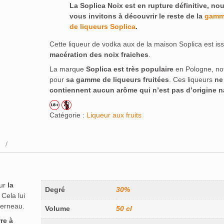
La Soplica Noix est en rupture définitive, no
vous invitons à découvrir le reste de la
gamm
de liqueurs Soplica
.
Cette liqueur de vodka aux de la maison Soplica est iss
macération des noix fraiches
.
La marque
Soplica est très populaire
en Pologne, n
pour
sa gamme de liqueurs fruitées
. Ces liqueurs
ne
contiennent aucun arôme qui n’est pas d’origine na
Catégorie :
Liqueur aux fruits
our
la
Degré
30%
 Cela lui
cerneau.
Volume
50 cl
rre à