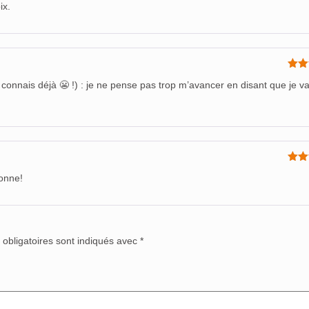
ix.
Not
onnais déjà 😬 !) : je ne pense pas trop m’avancer en disant que je va
5
Not
bonne!
5
obligatoires sont indiqués avec
*