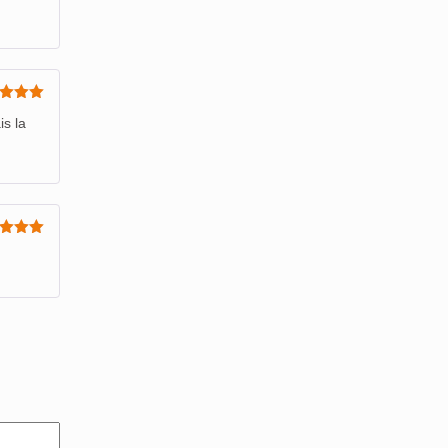
e
5
sur
is la
e
5
sur