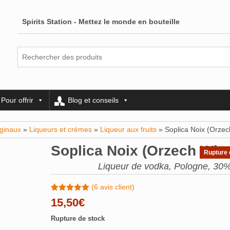
Spirits Station - Mettez le monde en bouteille
Pour offrir
Blog et conseils
iginaux
»
Liqueurs et crèmes
»
Liqueur aux fruits
» Soplica Noix (Orzec
Soplica Noix (Orzech Wlos
Rupture 
Liqueur de vodka, Pologne, 30%
(
6
avis client)
Noté
6
5.00
15,50
€
sur 5
basé sur
Rupture de stock
notations
client