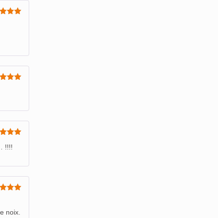
e
5
sur
e
5
sur
e
5
sur
 !!!!
e
5
sur
e noix.