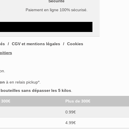
Sécurité
e
Paiement en ligne 100% sécurisé.
tés
CGV et mentions légales
Cookies
oitiers
on.
son
à en relais pickup*.
outeilles sans dépasser les 5 kilos
.
t 300€
Plus de 300€
0.99€
4.99€