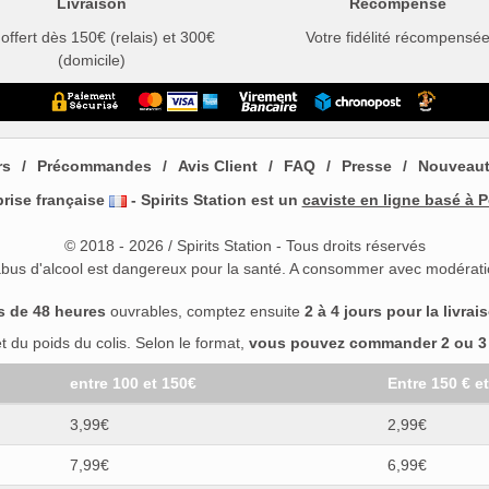
Livraison
Récompense
 offert dès 150€ (relais) et 300€
Votre fidélité récompensé
(domicile)
rs
Précommandes
Avis Client
FAQ
Presse
Nouveau
prise française
- Spirits Station est un
caviste en ligne basé à P
© 2018 - 2026 / Spirits Station - Tous droits réservés
abus d'alcool est dangereux pour la santé. A consommer avec modérati
s de 48 heures
ouvrables, comptez ensuite
2 à 4 jours pour la livrai
 du poids du colis. Selon le format,
vous pouvez commander 2 ou 3 b
entre 100 et 150€
Entre 150 € e
3,99€
2,99€
7,99€
6,99€