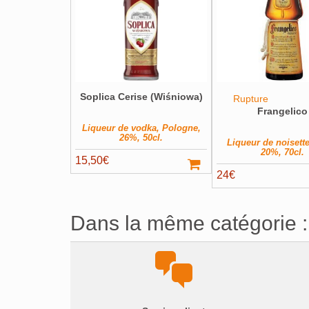
Soplica Cerise (Wiśniowa)
Rupture
Frangelico
Liqueur de vodka, Pologne,
26%, 50cl.
Liqueur de noisette,
20%, 70cl.
15,50
€
24
€
Dans la même catégorie :