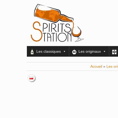
Les classiques
Les originaux
Accueil
»
Les or