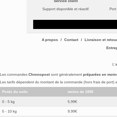
Service client
Support disponible et réactif.
Port
A propos
Contact
Livraison et retou
Entre
L'
Les commandes
Chronopost
sont généralement
préparées en moin
Les tarifs dépendent du montant de la commande (hors frais de port) et
Poids du colis
moins de 100€
0 - 5 kg
5,99€
5 - 10 kg
9,99€