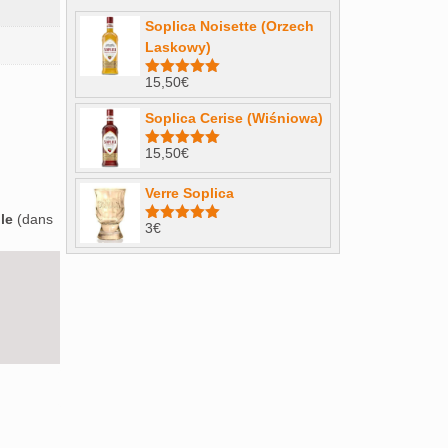
Soplica Noisette (Orzech
Laskowy)
15,50
€
Note
4.98
sur 5
Soplica Cerise (Wiśniowa)
15,50
€
Note
5.00
sur 5
Verre Soplica
le
(dans
3
€
Note
5.00
sur 5