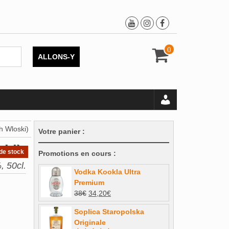
0
ALLONS-Y
h Wloski)
Votre panier :
ki)
de stock
Promotions en cours :
, 50cl.
Vodka Kookla Ultra
Premium
Le
Le
38
€
34,20
€
prix
prix
Soplica Staropolska
initial
actuel
Originale
était :
est :