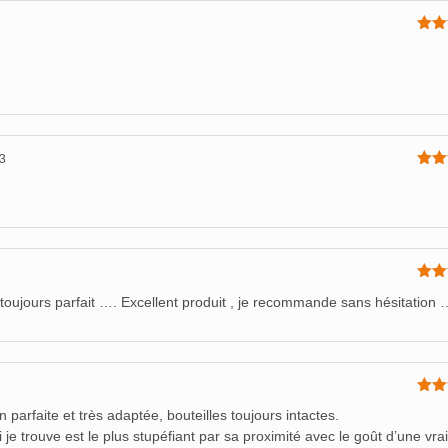
Not
5
23
Not
5
Not
ujours parfait …. Excellent produit , je recommande sans hésitation …
5
Not
on parfaite et très adaptée, bouteilles toujours intactes.
5
 je trouve est le plus stupéfiant par sa proximité avec le goût d’une vrai