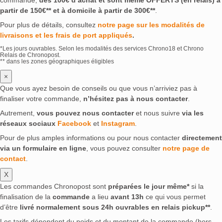
partir de 150€** et à domicile à partir de 300€**
.
Pour plus de détails, consultez
notre page sur les modalités de
livraisons et les frais de port appliqués
.
*Les jours ouvrables. Selon les modalités des services Chrono18 et Chrono
Relais de Chronopost.
** dans les zones géographiques éligibles
×
Que vous ayez besoin de conseils ou que vous n’arriviez pas à
finaliser votre commande,
n’hésitez pas à nous contacter
.
Autrement,
vous pouvez nous contacter
et nous suivre
via les
réseaux sociaux
Facebook
et
Instagram
.
Pour de plus amples informations ou pour nous contacter
directement
via un formulaire en ligne
, vous pouvez consulter
notre page de
contact
.
X
Les commandes Chronopost sont
préparées le jour même*
si la
finalisation de la
commande
a lieu
avant 13h
ce qui vous permet
d’être
livré normalement sous 24h ouvrables en relais pickup**
.
Les tarifs dépendent du poids et du montant de la commande (hors