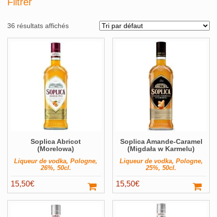
Filtrer
36 résultats affichés
Alcools Bio
Bouteilles originales
Calendrier de l'avent
Coffrets Cadeau
Magnums et +
Soplica Abricot
Soplica Amande-Caramel
Pays
Voir ▼
(Morelowa)
(Migdała w Karmelu)
Producteur
Voir ▼
Liqueur de vodka, Pologne,
Liqueur de vodka, Pologne,
26%, 50cl.
25%, 50cl.
Volume
Voir ▼
15,50
€
15,50
€
Filter