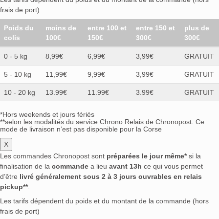
frais de port)
Poids du
moins de
entre 100 et
entre 150 et
plus de
colis
100€
150€
300€
300€
0 - 5 kg
8,99€
6,99€
3,99€
GRATUIT
5 - 10 kg
11,99€
9,99€
3,99€
GRATUIT
10 - 20 kg
13.99€
11.99€
3.99€
GRATUIT
*Hors weekends et jours fériés
**selon les modalités du service Chrono Relais de Chronopost. Ce
mode de livraison n’est pas disponible pour la Corse
X
Les commandes Chronopost sont
préparées le jour même*
si la
finalisation de la
commande
a lieu
avant 13h
ce qui vous permet
d’être
livré généralement sous 2 à 3 jours ouvrables en relais
pickup**
.
Les tarifs dépendent du poids et du montant de la commande (hors
frais de port)