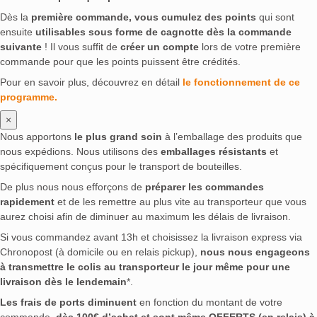
Dès la
première commande, vous cumulez des points
qui sont
ensuite
utilisables sous forme de cagnotte dès la commande
suivante
! Il vous suffit de
créer un compte
lors de votre première
commande pour que les points puissent être crédités.
Pour en savoir plus, découvrez en détail
le fonctionnement de ce
programme.
×
Nous apportons
le plus grand soin
à l’emballage des produits que
nous expédions. Nous utilisons des
emballages résistants
et
spécifiquement conçus pour le transport de bouteilles.
De plus nous nous efforçons de
préparer les commandes
rapidement
et de les remettre au plus vite au transporteur que vous
aurez choisi afin de diminuer au maximum les délais de livraison.
Si vous commandez avant 13h et choisissez la livraison express via
Chronopost (à domicile ou en relais pickup),
nous nous engageons
à transmettre le colis au transporteur le jour même pour une
livraison dès le lendemain
*.
Les frais de ports diminuent
en fonction du montant de votre
commande,
dès 100€ d’achat et sont même OFFERTS (en relais) à