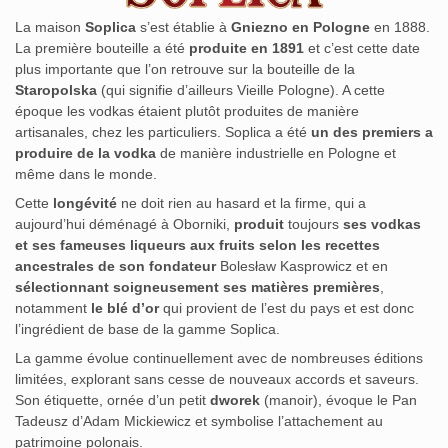
La maison
Soplica
s’est établie à
Gniezno en Pologne
en 1888.
La première bouteille a été
produite en 1891
et c’est cette date
plus importante que l’on retrouve sur la bouteille de la
Staropolska
(qui signifie d’ailleurs Vieille Pologne). A cette
époque les vodkas étaient plutôt produites de manière
artisanales, chez les particuliers. Soplica a été
un des premiers a
produire de la vodka
de manière industrielle en Pologne et
même dans le monde.
Cette
longévité
ne doit rien au hasard et la firme, qui a
aujourd’hui déménagé à Oborniki,
produit
toujours
ses vodkas
et ses fameuses liqueurs aux fruits selon les recettes
ancestrales de son fondateur
Bolesław Kasprowicz et en
sélectionnant soigneusement ses matières premières
,
notamment
le blé d’or
qui provient de l’est du pays et est donc
l’ingrédient de base de la gamme Soplica.
La gamme évolue continuellement avec de nombreuses éditions
limitées, explorant sans cesse de nouveaux accords et saveurs.
Son étiquette, ornée d’un petit
dworek
(manoir), évoque le Pan
Tadeusz d’Adam Mickiewicz et symbolise l’attachement au
patrimoine polonais.