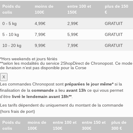
Poids du
moins de
entre 100 et
plus de 150
colis
100€
150€
€
0 - 5 kg
4,99€
2,99€
GRATUIT
5 - 10 kg
7,99€
5,99€
GRATUIT
10 - 20 kg
9,99€
7,99€
GRATUIT
*Hors weekends et jours fériés
**selon les modalités du service 2ShopDirect de Chronopost. Ce mode
de livraison n’est pas disponible pour la Corse
X
Les commandes Chronopost sont
préparées le jour même*
si la
finalisation de la
commande
a lieu
avant 13h
ce qui vous permet
d’être
livré le lendemain avant 18h**
.
Les tarifs dépendent du uniquement du montant de la commande
(hors frais de port)
Poids du
moins de
entre 100 et
entre 150 et
plus de
colis
100€
150€
300€
300 €