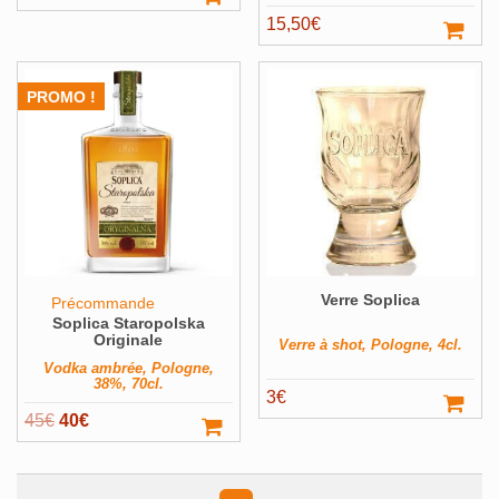
15,50
€
PROMO !
Verre Soplica
Précommande
Soplica Staropolska
Originale
Verre à shot, Pologne, 4cl.
Vodka ambrée, Pologne,
38%, 70cl.
3
€
Le
Le
45
€
40
€
prix
prix
initial
actuel