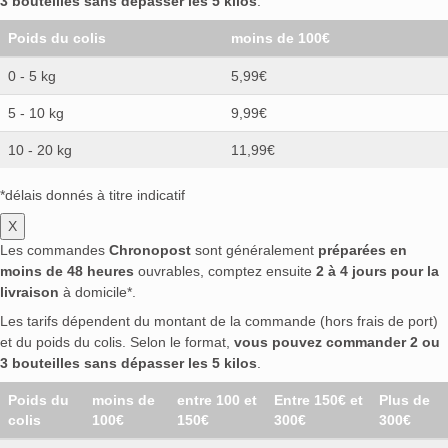
3 bouteilles sans dépasser les 5 kilos
.
Poids du colis
moins de 100€
0 - 5 kg
5,99€
5 - 10 kg
9,99€
10 - 20 kg
11,99€
*délais donnés à titre indicatif
X
Les commandes
Chronopost
sont généralement
préparées en
moins de 48 heures
ouvrables, comptez ensuite
2 à 4 jours pour la
livraison
à domicile*.
Les tarifs dépendent du montant de la commande (hors frais de port)
et du poids du colis. Selon le format,
vous pouvez commander 2 ou
3 bouteilles sans dépasser les 5 kilos
.
Poids du
moins de
entre 100 et
Entre 150€ et
Plus de
colis
100€
150€
300€
300€