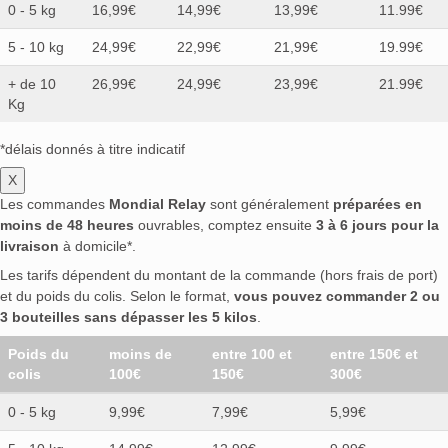
0 - 5 kg
16,99€
14,99€
13,99€
11.99€
5 - 10 kg
24,99€
22,99€
21,99€
19.99€
+ de 10
26,99€
24,99€
23,99€
21.99€
Kg
*délais donnés à titre indicatif
X
Les commandes
Mondial Relay
sont généralement
préparées en
moins de 48 heures
ouvrables, comptez ensuite
3 à 6 jours pour la
livraison
à domicile*.
Les tarifs dépendent du montant de la commande (hors frais de port)
et du poids du colis. Selon le format,
vous pouvez commander 2 ou
3 bouteilles sans dépasser les 5 kilos
.
Poids du
moins de
entre 100 et
entre 150€ et
colis
100€
150€
300€
0 - 5 kg
9,99€
7,99€
5,99€