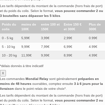
Les tarifs dépendent du montant de la commande (hors frais de port)
et du poids du colis. Selon le format,
vous pouvez commander 2 ou
3 bouteilles sans dépasser les 5 kilos
.
Poids du
moins de
entre 100 et
Entre 150 €
Plus de
colis
100€
150€
et 300€
300€
0 - 5 kg
5,99€
3,99€
2,99€
0.99€
5 - 10 kg
9,99€
7,99€
6,99€
4.99€
10 - 20 kg
11,99€
9,99€
8,99€
4.99€
*délais donnés à titre indicatif
X
Les commandes
Mondial Relay
sont généralement
préparées en
moins de 48 heures
ouvrables, comptez ensuite
3 à 6 jours pour la
livraison
dans le point relais de votre choix*.
Les tarifs dépendent du montant de la commande (hors frais de port)
et du poids du colis. Selon le format,
vous pouvez commander 2 ou