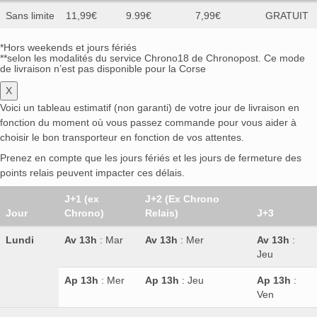
Sans limite
11,99€
9.99€
7,99€
GRATUIT
*Hors weekends et jours fériés
**selon les modalités du service Chrono18 de Chronopost. Ce mode
de livraison n’est pas disponible pour la Corse
X
Voici un tableau estimatif (non garanti) de votre jour de livraison en
fonction du moment où vous passez commande pour vous aider à
choisir le bon transporteur en fonction de vos attentes.
Prenez en compte que les jours fériés et les jours de fermeture des
points relais peuvent impacter ces délais.
J+1 (ex
J+2 (Ex Chrono
Jour
Chrono)
Relais)
J+3
Lundi
Av 13h
: Mar
Av 13h
: Mer
Av 13h
:
Jeu
Ap 13h
: Mer
Ap 13h
: Jeu
Ap 13h
:
Ven