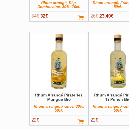
Rhum arrangé, Rép.
Rhum arrangé, Fran
Dominicaine, 30%, 70cl.
50cl.
Le
Le
Le
Le
34
€
32
€
26
€
23,40
€
prix
prix
prix
prix
initial
actuel
initial
actuel
était :
est :
était :
est :
34€.
32€.
26€.
23,40€.
Rhum Arrangé Pirateries
Rhum Arrangé Pir
Mangue Bio
Ti Punch Bi
Rhum arrangé, France, 30%,
Rhum arrangé, Fran
50cl.
50cl.
22
€
22
€