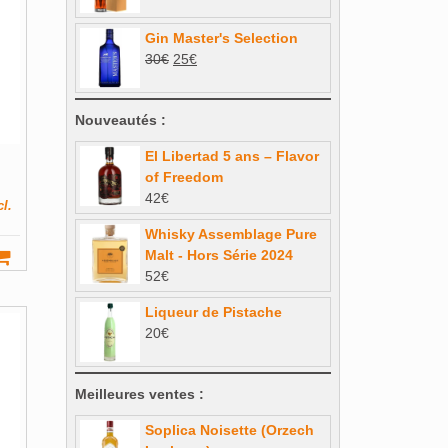
prix
prix
initial
actuel
Gin Master's Selection
était :
est :
Le
Le
30
€
25
€
69€.
62,10€.
prix
prix
initial
actuel
Nouveautés :
était :
est :
30€.
25€.
El Libertad 5 ans – Flavor
of Freedom
42
€
cl.
Whisky Assemblage Pure
Malt - Hors Série 2024
52
€
Liqueur de Pistache
20
€
Meilleures ventes :
Soplica Noisette (Orzech