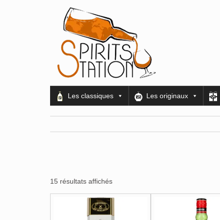
Les classiques
Les originaux
15 résultats affichés