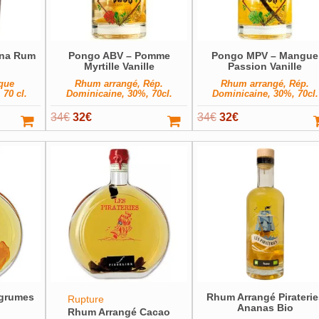
na Rum
Pongo ABV – Pomme
Pongo MPV – Mangue
Myrtille Vanille
Passion Vanille
que
Rhum arrangé, Rép.
Rhum arrangé, Rép.
 70 cl.
Dominicaine, 30%, 70cl.
Dominicaine, 30%, 70cl.
Le
Le
Le
Le
34
€
32
€
34
€
32
€
prix
prix
prix
prix
initial
actuel
initial
actuel
était :
est :
était :
est :
34€.
32€.
34€.
32€.
Agrumes
Rhum Arrangé Piraterie
Rupture
Ananas Bio
Rhum Arrangé Cacao