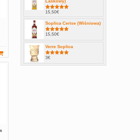
Laskowy)
15,50
€
Note
4.98
sur 5
Soplica Cerise (Wiśniowa)
15,50
€
Note
5.00
sur 5
Verre Soplica
3
€
Note
5.00
sur 5
s