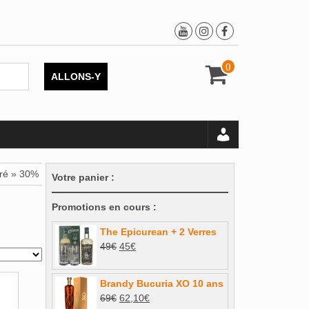
0
ALLONS-Y
ré » 30%
Votre panier :
Promotions en cours :
The Epicurean + 2 Verres
Le
Le
49
€
45
€
prix
prix
initial
actuel
Brandy Bucuria XO 10 ans
était :
est :
Le
Le
69
€
62,10
€
49€.
45€.