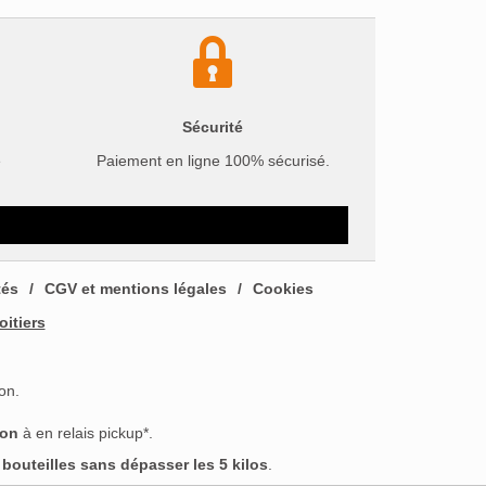
Sécurité
e
Paiement en ligne 100% sécurisé.
tés
CGV et mentions légales
Cookies
oitiers
on.
son
à en relais pickup*.
outeilles sans dépasser les 5 kilos
.