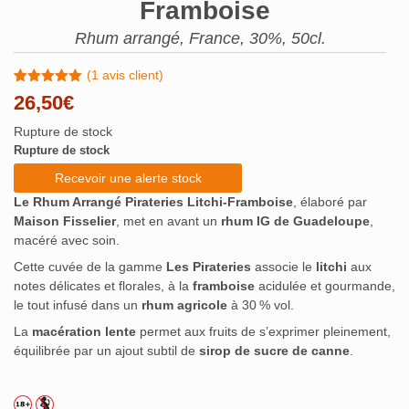
Framboise
Rhum arrangé, France, 30%, 50cl.
(
1
avis client)
Noté
1
5.00
26,50
€
sur 5
basé sur
Rupture de stock
notation
client
Rupture de stock
Recevoir une alerte stock
Le Rhum Arrangé Pirateries Litchi‑Framboise
, élaboré par
Maison Fisselier
, met en avant un
rhum IG de Guadeloupe
,
macéré avec soin.
Cette cuvée de la gamme
Les Pirateries
associe le
litchi
aux
notes délicates et florales, à la
framboise
acidulée et gourmande,
le tout infusé dans un
rhum agricole
à 30 % vol.
La
macération lente
permet aux fruits de s’exprimer pleinement,
équilibrée par un ajout subtil de
sirop de sucre de canne
.