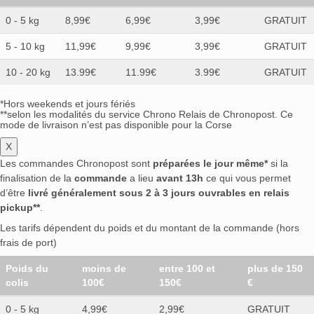
0 - 5 kg
8,99€
6,99€
3,99€
GRATUIT
5 - 10 kg
11,99€
9,99€
3,99€
GRATUIT
10 - 20 kg
13.99€
11.99€
3.99€
GRATUIT
*Hors weekends et jours fériés
**selon les modalités du service Chrono Relais de Chronopost. Ce
mode de livraison n’est pas disponible pour la Corse
X
Les commandes Chronopost sont
préparées le jour même*
si la
finalisation de la
commande
a lieu
avant 13h
ce qui vous permet
d’être
livré généralement sous 2 à 3 jours ouvrables en relais
pickup**
.
Les tarifs dépendent du poids et du montant de la commande (hors
frais de port)
Poids du
moins de
entre 100 et
plus de 150
colis
100€
150€
€
0 - 5 kg
4,99€
2,99€
GRATUIT