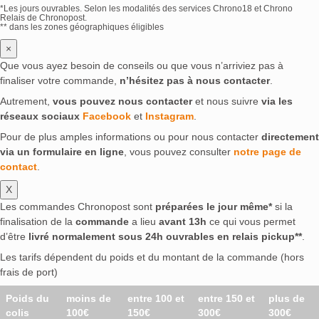
*Les jours ouvrables. Selon les modalités des services Chrono18 et Chrono
Relais de Chronopost.
** dans les zones géographiques éligibles
×
Que vous ayez besoin de conseils ou que vous n’arriviez pas à
finaliser votre commande,
n’hésitez pas à nous contacter
.
Autrement,
vous pouvez nous contacter
et nous suivre
via les
réseaux sociaux
Facebook
et
Instagram
.
Pour de plus amples informations ou pour nous contacter
directement
via un formulaire en ligne
, vous pouvez consulter
notre page de
contact
.
X
Les commandes Chronopost sont
préparées le jour même*
si la
finalisation de la
commande
a lieu
avant 13h
ce qui vous permet
d’être
livré normalement sous 24h ouvrables en relais pickup**
.
Les tarifs dépendent du poids et du montant de la commande (hors
frais de port)
Poids du
moins de
entre 100 et
entre 150 et
plus de
colis
100€
150€
300€
300€