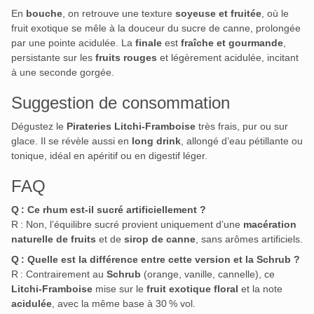
En
bouche
, on retrouve une texture
soyeuse et fruitée
, où le
fruit exotique se mêle à la douceur du sucre de canne, prolongée
par une pointe acidulée. La
finale
est
fraîche et gourmande
,
persistante sur les
fruits rouges
et légèrement acidulée, incitant
à une seconde gorgée
.
Suggestion de consommation
Dégustez le
Pirateries Litchi‑Framboise
très frais, pur ou sur
glace. Il se révèle aussi en
long drink
, allongé d’eau pétillante ou
tonique, idéal en apéritif ou en digestif léger.
FAQ
Q : Ce rhum est-il sucré artificiellement ?
R : Non, l’équilibre sucré provient uniquement d’une
macération
naturelle de fruits
et de
sirop de canne
, sans arômes artificiels.
Q : Quelle est la différence entre cette version et la Schrub ?
R : Contrairement au
Schrub
(orange, vanille, cannelle), ce
Litchi‑Framboise
mise sur le
fruit exotique floral
et la note
acidulée
, avec la même base à 30 % vol.