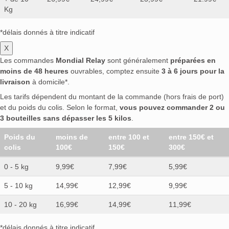
Kg
*délais donnés à titre indicatif
X
Les commandes
Mondial Relay
sont généralement
préparées en
moins de 48 heures
ouvrables, comptez ensuite
3 à 6 jours pour la
livraison
à domicile*.
Les tarifs dépendent du montant de la commande (hors frais de port)
et du poids du colis. Selon le format,
vous pouvez commander 2 ou
3 bouteilles sans dépasser les 5 kilos
.
Poids du
moins de
entre 100 et
entre 150€ et
colis
100€
150€
300€
0 - 5 kg
9,99€
7,99€
5,99€
5 - 10 kg
14,99€
12,99€
9,99€
10 - 20 kg
16,99€
14,99€
11,99€
*délais donnés à titre indicatif