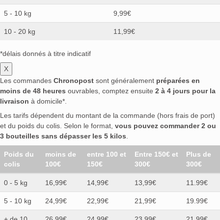
5 - 10 kg
9,99€
10 - 20 kg
11,99€
*délais donnés à titre indicatif
X
Les commandes
Chronopost
sont généralement
préparées en
moins de 48 heures
ouvrables, comptez ensuite
2 à 4 jours pour la
livraison
à domicile*.
Les tarifs dépendent du montant de la commande (hors frais de port)
et du poids du colis. Selon le format,
vous pouvez commander 2 ou
3 bouteilles sans dépasser les 5 kilos
.
Poids du
moins de
entre 100 et
Entre 150€ et
Plus de
colis
100€
150€
300€
300€
0 - 5 kg
16,99€
14,99€
13,99€
11.99€
5 - 10 kg
24,99€
22,99€
21,99€
19.99€
+ de 10
26,99€
24,99€
23,99€
21.99€