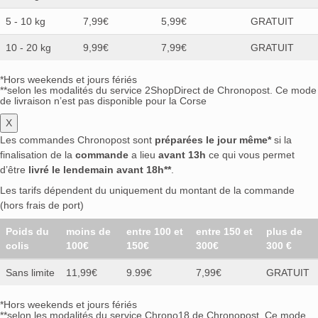
5 - 10 kg
7,99€
5,99€
GRATUIT
10 - 20 kg
9,99€
7,99€
GRATUIT
*Hors weekends et jours fériés
**selon les modalités du service 2ShopDirect de Chronopost. Ce mode
de livraison n’est pas disponible pour la Corse
X
Les commandes Chronopost sont
préparées le jour même*
si la
finalisation de la
commande
a lieu
avant 13h
ce qui vous permet
d’être
livré le lendemain avant 18h**
.
Les tarifs dépendent du uniquement du montant de la commande
(hors frais de port)
Poids du
moins de
entre 100 et
entre 150 et
plus de
colis
100€
150€
300€
300 €
Sans limite
11,99€
9.99€
7,99€
GRATUIT
*Hors weekends et jours fériés
**selon les modalités du service Chrono18 de Chronopost. Ce mode