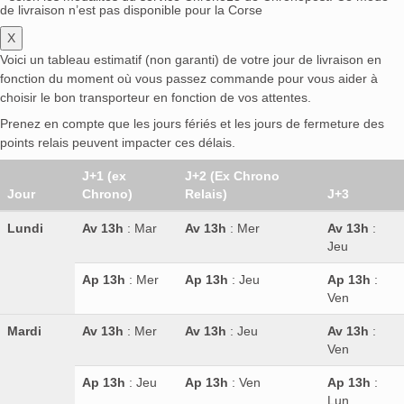
de livraison n’est pas disponible pour la Corse
X
Voici un tableau estimatif (non garanti) de votre jour de livraison en
fonction du moment où vous passez commande pour vous aider à
choisir le bon transporteur en fonction de vos attentes.
Prenez en compte que les jours fériés et les jours de fermeture des
points relais peuvent impacter ces délais.
J+1 (ex
J+2 (Ex Chrono
Jour
Chrono)
Relais)
J+3
Lundi
Av 13h
: Mar
Av 13h
: Mer
Av 13h
:
Jeu
Ap 13h
: Mer
Ap 13h
: Jeu
Ap 13h
:
Ven
Mardi
Av 13h
: Mer
Av 13h
: Jeu
Av 13h
:
Ven
Ap 13h
: Jeu
Ap 13h
: Ven
Ap 13h
:
Lun