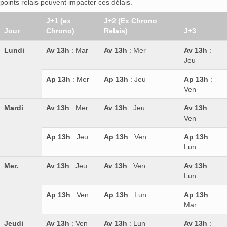
points relais peuvent impacter ces délais.
J+1 (ex
J+2 (Ex Chrono
Jour
Chrono)
Relais)
J+3
Lundi
Av 13h
: Mar
Av 13h
: Mer
Av 13h
:
Jeu
Ap 13h
: Mer
Ap 13h
: Jeu
Ap 13h
:
Ven
Mardi
Av 13h
: Mer
Av 13h
: Jeu
Av 13h
:
Ven
Ap 13h
: Jeu
Ap 13h
: Ven
Ap 13h
:
Lun
Mer.
Av 13h
: Jeu
Av 13h
: Ven
Av 13h
:
Lun
Ap 13h
: Ven
Ap 13h
: Lun
Ap 13h
:
Mar
Jeudi
Av 13h
: Ven
Av 13h
: Lun
Av 13h
: