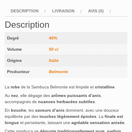
DESCRIPTION
LIVRAISON
AVIS (0)
Description
Degré
40%
Volume
50 cl
Origine
Italie
Producteur
Belmonte
La
robe
de la Sambuca Belmonte est limpide et
cristalline
.
Au
nez
, elle dégage des
arômes puissants d’anis
,
accompagnés de
nuances herbacées subtiles
.
En
bouche
, les
saveurs d’anis
dominent, avec une douceur
équilibrée par des
touches légèrement épicées
. La
finale est
longue
et persistante, laissant une
agréable sensation anisée
.
Cette sambuca se
déguste traditionnellement pure
,
parfois