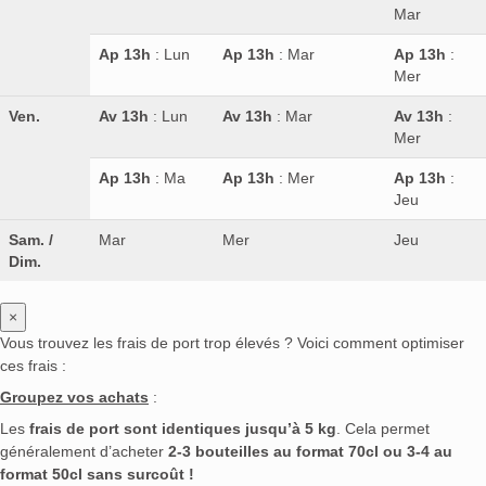
Mar
Ap 13h
: Lun
Ap 13h
: Mar
Ap 13h
:
Mer
Ven.
Av 13h
: Lun
Av 13h
: Mar
Av 13h
:
Mer
Ap 13h
: Ma
Ap 13h
: Mer
Ap 13h
:
Jeu
Sam. /
Mar
Mer
Jeu
Dim.
×
Vous trouvez les frais de port trop élevés ? Voici comment optimiser
ces frais :
Groupez vos achats
:
Les
frais de port sont identiques jusqu’à 5 kg
. Cela permet
généralement d’acheter
2-3 bouteilles au format 70cl ou 3-4 au
format 50cl sans surcoût !