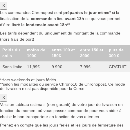
X
Les commandes Chronopost sont
préparées le jour même*
si la
finalisation de la
commande
a lieu
avant 13h
ce qui vous permet
d’être
livré le lendemain avant 18h**
.
Les tarifs dépendent du uniquement du montant de la commande
(hors frais de port)
Poids du
moins de
entre 100 et
entre 150 et
plus de
colis
100€
150€
300€
300 €
Sans limite
11,99€
9.99€
7,99€
GRATUIT
*Hors weekends et jours fériés
**selon les modalités du service Chrono18 de Chronopost. Ce mode
de livraison n’est pas disponible pour la Corse
X
Voici un tableau estimatif (non garanti) de votre jour de livraison en
fonction du moment où vous passez commande pour vous aider à
choisir le bon transporteur en fonction de vos attentes.
Prenez en compte que les jours fériés et les jours de fermeture des