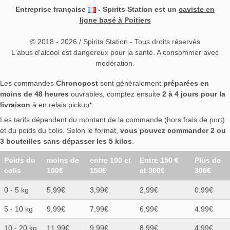
Entreprise française
- Spirits Station est un
caviste en
ligne basé à Poitiers
© 2018 - 2026 / Spirits Station - Tous droits réservés
L'abus d'alcool est dangereux pour la santé. A consommer avec
modération.
Les commandes
Chronopost
sont généralement
préparées en
moins de 48 heures
ouvrables, comptez ensuite
2 à 4 jours pour la
livraison
à en relais pickup*.
Les tarifs dépendent du montant de la commande (hors frais de port)
et du poids du colis. Selon le format,
vous pouvez commander 2 ou
3 bouteilles sans dépasser les 5 kilos
.
Poids du
moins de
entre 100 et
Entre 150 €
Plus de
colis
100€
150€
et 300€
300€
0 - 5 kg
5,99€
3,99€
2,99€
0.99€
5 - 10 kg
9,99€
7,99€
6,99€
4.99€
10 - 20 kg
11,99€
9,99€
8,99€
4.99€