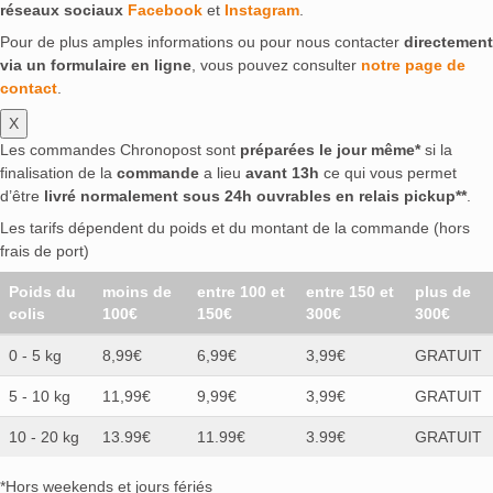
réseaux sociaux
Facebook
et
Instagram
.
Pour de plus amples informations ou pour nous contacter
directement
via un formulaire en ligne
, vous pouvez consulter
notre page de
contact
.
X
Les commandes Chronopost sont
préparées le jour même*
si la
finalisation de la
commande
a lieu
avant 13h
ce qui vous permet
d’être
livré normalement sous 24h ouvrables en relais pickup**
.
Les tarifs dépendent du poids et du montant de la commande (hors
frais de port)
Poids du
moins de
entre 100 et
entre 150 et
plus de
colis
100€
150€
300€
300€
0 - 5 kg
8,99€
6,99€
3,99€
GRATUIT
5 - 10 kg
11,99€
9,99€
3,99€
GRATUIT
10 - 20 kg
13.99€
11.99€
3.99€
GRATUIT
*Hors weekends et jours fériés