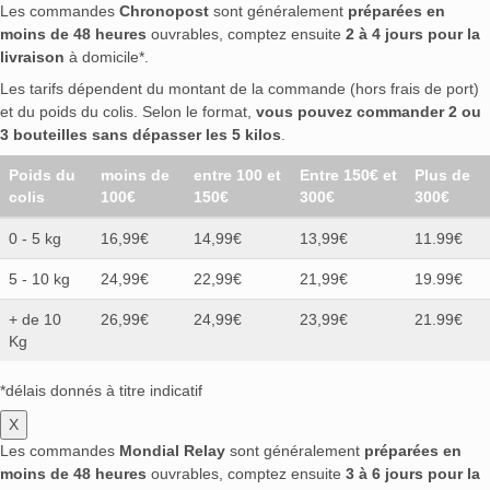
Les commandes
Chronopost
sont généralement
préparées en
moins de 48 heures
ouvrables, comptez ensuite
2 à 4 jours pour la
livraison
à domicile*.
Les tarifs dépendent du montant de la commande (hors frais de port)
et du poids du colis. Selon le format,
vous pouvez commander 2 ou
3 bouteilles sans dépasser les 5 kilos
.
Poids du
moins de
entre 100 et
Entre 150€ et
Plus de
colis
100€
150€
300€
300€
0 - 5 kg
16,99€
14,99€
13,99€
11.99€
5 - 10 kg
24,99€
22,99€
21,99€
19.99€
+ de 10
26,99€
24,99€
23,99€
21.99€
Kg
*délais donnés à titre indicatif
X
Les commandes
Mondial Relay
sont généralement
préparées en
moins de 48 heures
ouvrables, comptez ensuite
3 à 6 jours pour la