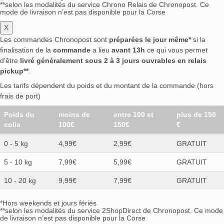
**selon les modalités du service Chrono Relais de Chronopost. Ce
mode de livraison n’est pas disponible pour la Corse
X
Les commandes Chronopost sont
préparées le jour même*
si la
finalisation de la
commande
a lieu
avant 13h
ce qui vous permet
d’être
livré généralement sous 2 à 3 jours ouvrables en relais
pickup**
.
Les tarifs dépendent du poids et du montant de la commande (hors
frais de port)
Poids du
moins de
entre 100 et
plus de 150
colis
100€
150€
€
0 - 5 kg
4,99€
2,99€
GRATUIT
5 - 10 kg
7,99€
5,99€
GRATUIT
10 - 20 kg
9,99€
7,99€
GRATUIT
*Hors weekends et jours fériés
**selon les modalités du service 2ShopDirect de Chronopost. Ce mode
de livraison n’est pas disponible pour la Corse