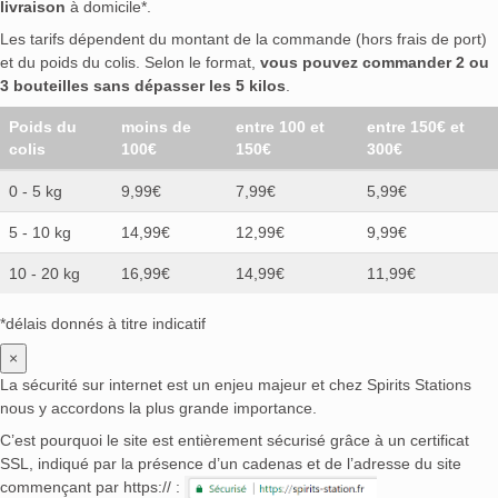
livraison
à domicile*.
Les tarifs dépendent du montant de la commande (hors frais de port)
et du poids du colis. Selon le format,
vous pouvez commander 2 ou
3 bouteilles sans dépasser les 5 kilos
.
Poids du
moins de
entre 100 et
entre 150€ et
colis
100€
150€
300€
0 - 5 kg
9,99€
7,99€
5,99€
5 - 10 kg
14,99€
12,99€
9,99€
10 - 20 kg
16,99€
14,99€
11,99€
*délais donnés à titre indicatif
×
La sécurité sur internet est un enjeu majeur et chez Spirits Stations
nous y accordons la plus grande importance.
C’est pourquoi le site est entièrement sécurisé grâce à un certificat
SSL, indiqué par la présence d’un cadenas et de l’adresse du site
commençant par https:// :