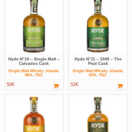
Alcools Bio
Bouteilles originales
Calendrier de l'avent
Coffrets Cadeau
Magnums et +
Hyde N°10 – Single Malt –
Hyde N°11 – 1949 – The
Pays
Voir ▼
Calvados Cask
Peat Cask
Producteur
Voir ▼
Single Malt Whisky, Irlande,
Single Malt Whisky, Irlande,
46%, 70cl.
43%, 70cl.
Volume
Voir ▼
50
€
52
€
Filter