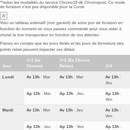
**selon les modalités du service Chrono18 de Chronopost. Ce mode
de livraison n’est pas disponible pour la Corse
X
Voici un tableau estimatif (non garanti) de votre jour de livraison en
fonction du moment où vous passez commande pour vous aider à
choisir le bon transporteur en fonction de vos attentes.
Prenez en compte que les jours fériés et les jours de fermeture des
points relais peuvent impacter ces délais.
J+1 (ex
J+2 (Ex Chrono
Jour
Chrono)
Relais)
J+3
Lundi
Av 13h
: Mar
Av 13h
: Mer
Av 13h
:
Jeu
Ap 13h
: Mer
Ap 13h
: Jeu
Ap 13h
:
Ven
Mardi
Av 13h
: Mer
Av 13h
: Jeu
Av 13h
:
Ven
Ap 13h
: Jeu
Ap 13h
: Ven
Ap 13h
: