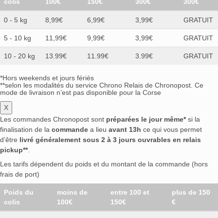
colis
100€
150€
300€
300€
0 - 5 kg
8,99€
6,99€
3,99€
GRATUIT
5 - 10 kg
11,99€
9,99€
3,99€
GRATUIT
10 - 20 kg
13.99€
11.99€
3.99€
GRATUIT
*Hors weekends et jours fériés
**selon les modalités du service Chrono Relais de Chronopost. Ce
mode de livraison n’est pas disponible pour la Corse
X
Les commandes Chronopost sont
préparées le jour même*
si la
finalisation de la
commande
a lieu
avant 13h
ce qui vous permet
d’être
livré généralement sous 2 à 3 jours ouvrables en relais
pickup**
.
Les tarifs dépendent du poids et du montant de la commande (hors
frais de port)
Poids du
moins de
entre 100 et
plus de 150
colis
100€
150€
€