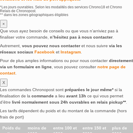
*Les jours ouvrables. Selon les modalités des services Chrono18 et Chrono
Relais de Chronopost.
** dans les zones géographiques éligibles
×
Que vous ayez besoin de conseils ou que vous n’arriviez pas à
finaliser votre commande,
n’hésitez pas à nous contacter
.
Autrement,
vous pouvez nous contacter
et nous suivre
via les
réseaux sociaux
Facebook
et
Instagram
.
Pour de plus amples informations ou pour nous contacter
directement
via un formulaire en ligne
, vous pouvez consulter
notre page de
contact
.
X
Les commandes Chronopost sont
préparées le jour même*
si la
finalisation de la
commande
a lieu
avant 13h
ce qui vous permet
d’être
livré normalement sous 24h ouvrables en relais pickup**
.
Les tarifs dépendent du poids et du montant de la commande (hors
frais de port)
Poids du
moins de
entre 100 et
entre 150 et
plus de