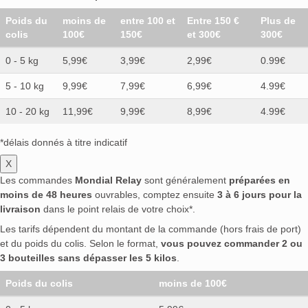
Poids du
moins de
entre 100 et
Entre 150 €
Plus de
colis
100€
150€
et 300€
300€
0 - 5 kg
5,99€
3,99€
2,99€
0.99€
5 - 10 kg
9,99€
7,99€
6,99€
4.99€
10 - 20 kg
11,99€
9,99€
8,99€
4.99€
*délais donnés à titre indicatif
X
Les commandes
Mondial Relay
sont généralement
préparées en
moins de 48 heures
ouvrables, comptez ensuite
3 à 6 jours pour la
livraison
dans le point relais de votre choix*.
Les tarifs dépendent du montant de la commande (hors frais de port)
et du poids du colis. Selon le format,
vous pouvez commander 2 ou
3 bouteilles sans dépasser les 5 kilos
.
Poids du colis
moins de 100€