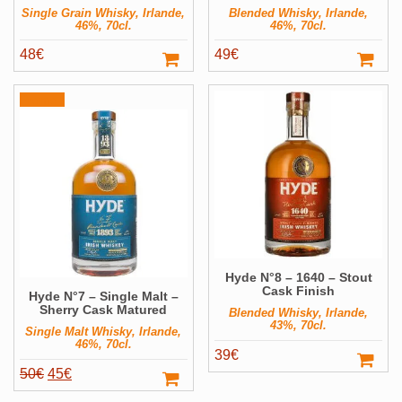
Single Grain Whisky, Irlande,
Blended Whisky, Irlande,
46%, 70cl.
46%, 70cl.
48
€
49
€
Promo !
Hyde N°8 – 1640 – Stout
Cask Finish
Hyde N°7 – Single Malt –
Sherry Cask Matured
Blended Whisky, Irlande,
43%, 70cl.
Single Malt Whisky, Irlande,
46%, 70cl.
39
€
Le
Le
50
€
45
€
prix
prix