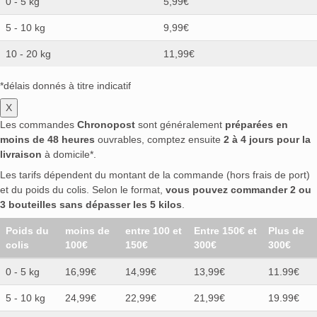
0 - 5 kg
5,99€
5 - 10 kg
9,99€
10 - 20 kg
11,99€
*délais donnés à titre indicatif
X
Les commandes
Chronopost
sont généralement
préparées en
moins de 48 heures
ouvrables, comptez ensuite
2 à 4 jours pour la
livraison
à domicile*.
Les tarifs dépendent du montant de la commande (hors frais de port)
et du poids du colis. Selon le format,
vous pouvez commander 2 ou
3 bouteilles sans dépasser les 5 kilos
.
Poids du
moins de
entre 100 et
Entre 150€ et
Plus de
colis
100€
150€
300€
300€
0 - 5 kg
16,99€
14,99€
13,99€
11.99€
5 - 10 kg
24,99€
22,99€
21,99€
19.99€