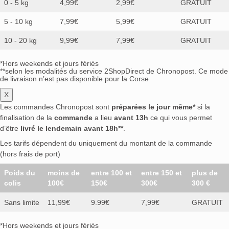
0 - 5 kg
4,99€
2,99€
GRATUIT
5 - 10 kg
7,99€
5,99€
GRATUIT
10 - 20 kg
9,99€
7,99€
GRATUIT
*Hors weekends et jours fériés
**selon les modalités du service 2ShopDirect de Chronopost. Ce mode
de livraison n’est pas disponible pour la Corse
X
Les commandes Chronopost sont
préparées le jour même*
si la
finalisation de la
commande
a lieu
avant 13h
ce qui vous permet
d’être
livré le lendemain avant 18h**
.
Les tarifs dépendent du uniquement du montant de la commande
(hors frais de port)
Poids du
moins de
entre 100 et
entre 150 et
plus de
colis
100€
150€
300€
300 €
Sans limite
11,99€
9.99€
7,99€
GRATUIT
*Hors weekends et jours fériés