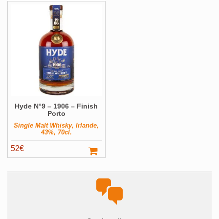
initial
actuel
était :
est :
50€.
45€.
Hyde N°9 – 1906 – Finish
Porto
Single Malt Whisky, Irlande,
43%, 70cl.
52
€