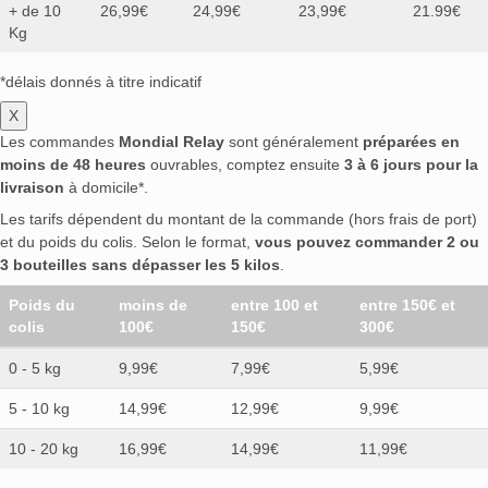
+ de 10
26,99€
24,99€
23,99€
21.99€
Kg
*délais donnés à titre indicatif
X
Les commandes
Mondial Relay
sont généralement
préparées en
moins de 48 heures
ouvrables, comptez ensuite
3 à 6 jours pour la
livraison
à domicile*.
Les tarifs dépendent du montant de la commande (hors frais de port)
et du poids du colis. Selon le format,
vous pouvez commander 2 ou
3 bouteilles sans dépasser les 5 kilos
.
Poids du
moins de
entre 100 et
entre 150€ et
colis
100€
150€
300€
0 - 5 kg
9,99€
7,99€
5,99€
5 - 10 kg
14,99€
12,99€
9,99€
10 - 20 kg
16,99€
14,99€
11,99€