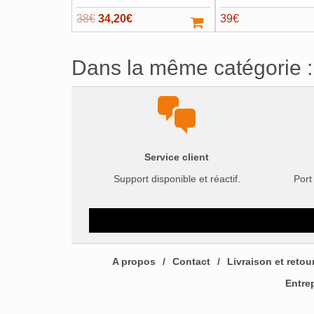
Le
Le
38
€
34,20
€
39
€
prix
prix
initial
actuel
Dans la même catégorie :
était :
est :
38€.
34,20€.
Service client
Support disponible et réactif.
Port
A propos
Contact
Livraison et retou
Entre