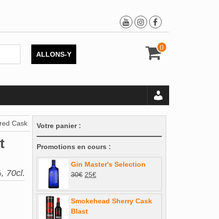
0
ALLONS-Y
rred Cask
Votre panier :
t
Promotions en cours :
Gin Master's Selection
, 70cl.
Le
Le
30
€
25
€
prix
prix
initial
actuel
Smokehead Sherry Cask
était :
est :
Blast
30€.
25€.