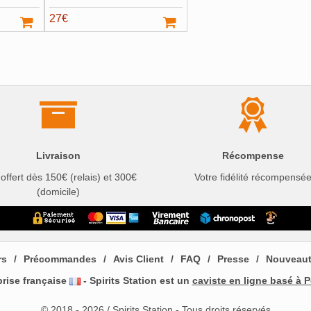
27
€
Livraison
Récompense
 offert dès 150€ (relais) et 300€
Votre fidélité récompensé
(domicile)
rs
Précommandes
Avis Client
FAQ
Presse
Nouveau
prise française
- Spirits Station est un
caviste en ligne basé à P
© 2018 - 2026 / Spirits Station - Tous droits réservés