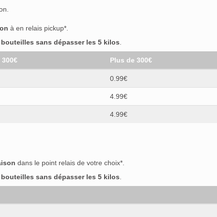
on.
son
à en relais pickup*.
outeilles sans dépasser les 5 kilos
.
t 300€
Plus de 300€
0.99€
4.99€
4.99€
aison
dans le point relais de votre choix*.
outeilles sans dépasser les 5 kilos
.