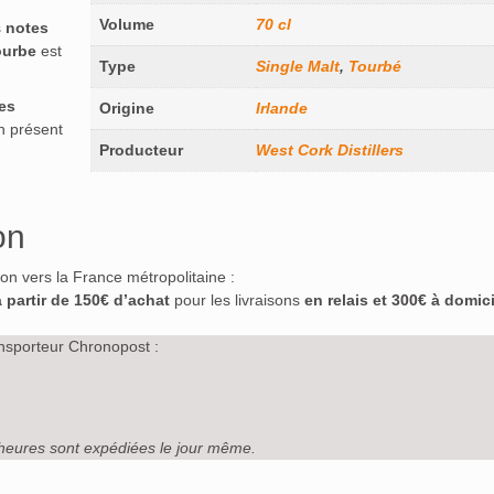
Volume
70 cl
s
notes
ourbe
est
Type
Single Malt
,
Tourbé
es
Origine
Irlande
n présent
Producteur
West Cork Distillers
on
ison vers la France métropolitaine :
à partir de 150€ d’achat
pour les livraisons
en relais et 300€ à domici
nsporteur Chronopost :
heures sont expédiées le jour même.