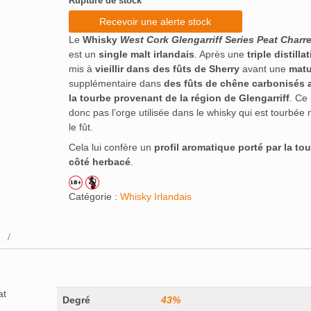
Rupture de stock
Recevoir une alerte stock
Le
Whisky
West Cork Glengarriff Series Peat Charr
est un
single malt irlandais
. Après une
triple distilla
mis à
vieillir dans des fûts de Sherry
avant une
matu
supplémentaire dans
des fûts de chêne carbonisés 
la tourbe provenant de la région de Glengarriff
. Ce 
donc pas l’orge utilisée dans le whisky qui est tourbée 
le fût.
Cela lui confère un
profil aromatique porté par la to
côté herbacé
.
Catégorie :
Whisky Irlandais
at
Degré
43%