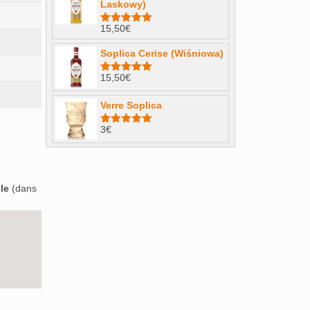
Laskowy)
15,50
€
Note
4.98
sur 5
Soplica Cerise (Wiśniowa)
15,50
€
Note
5.00
sur 5
Verre Soplica
3
€
Note
5.00
sur 5
le
(dans