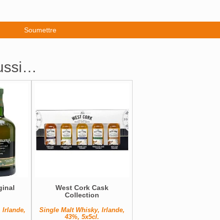
aussi…
inal
West Cork Cask
Collection
 Irlande,
Single Malt Whisky, Irlande,
43%, 5x5cl.