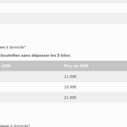
son
à domicile*.
outeilles sans dépasser les 5 kilos
.
t 300€
Plus de 300€
11.99€
19.99€
21.99€
aison
à domicile*.