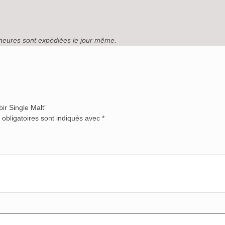
heures sont expédiées le jour même.
ir Single Malt”
obligatoires sont indiqués avec
*