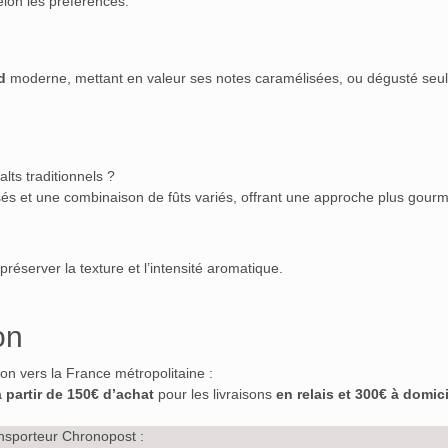
elon les préférences.
d
moderne, mettant en valeur ses notes caramélisées, ou dégusté seul
lts traditionnels ?
élisés et une combinaison de fûts variés, offrant une approche plus gour
e préserver la texture et l’intensité aromatique.
on
ison vers la France métropolitaine :
à partir de 150€ d’achat
pour les livraisons
en relais et 300€ à domici
nsporteur Chronopost :