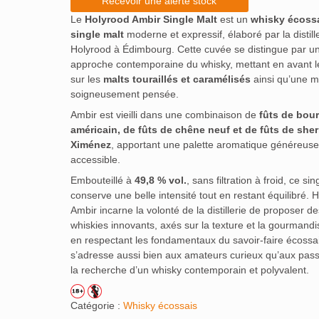
Recevoir une alerte stock
Le
Holyrood Ambir Single Malt
est un
whisky écoss
single malt
moderne et expressif, élaboré par la distill
Holyrood à Édimbourg. Cette cuvée se distingue par u
approche contemporaine du whisky, mettant en avant le
sur les
malts touraillés et caramélisés
ainsi qu’une m
soigneusement pensée.
Ambir est vieilli dans une combinaison de
fûts de bou
américain, de fûts de chêne neuf et de fûts de she
Ximénez
, apportant une palette aromatique généreuse
accessible.
Embouteillé à
49,8 % vol.
, sans filtration à froid, ce sin
conserve une belle intensité tout en restant équilibré. 
Ambir incarne la volonté de la distillerie de proposer de
whiskies innovants, axés sur la texture et la gourmandis
en respectant les fondamentaux du savoir-faire écossais
s’adresse aussi bien aux amateurs curieux qu’aux pas
la recherche d’un whisky contemporain et polyvalent.
Catégorie :
Whisky écossais