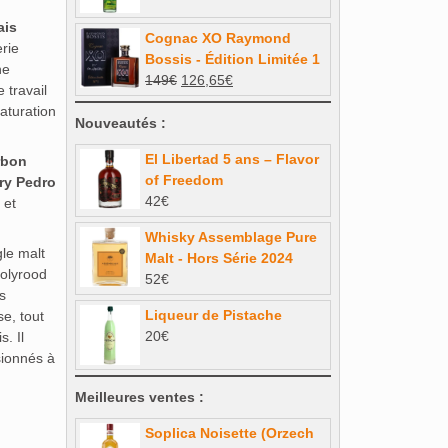
prix
prix
initial
actuel
ais
Cognac XO Raymond
était :
est :
erie
Bossis - Édition Limitée 1
35€.
31,50€.
ne
Le
Le
149
€
126,65
€
 travail
prix
prix
aturation
initial
actuel
Nouveautés :
était :
est :
El Libertad 5 ans – Flavor
rbon
149€.
126,65€.
of Freedom
rry Pedro
42
€
 et
Whisky Assemblage Pure
gle malt
Malt - Hors Série 2024
Holyrood
52
€
s
Liqueur de Pistache
e, tout
20
€
. Il
sionnés à
Meilleures ventes :
Soplica Noisette (Orzech