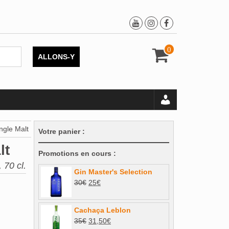
0
ALLONS-Y
ngle Malt
Votre panier :
lt
Promotions en cours :
 70 cl.
Gin Master's Selection
Le
Le
30
€
25
€
prix
prix
initial
actuel
Cachaça Leblon
était :
est :
Le
Le
35
€
31,50
€
30€.
25€.