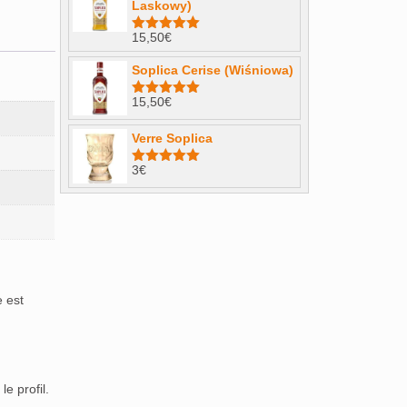
Laskowy)
15,50
€
Note
4.98
sur 5
Soplica Cerise (Wiśniowa)
15,50
€
Note
5.00
sur 5
Verre Soplica
3
€
Note
5.00
sur 5
e est
e profil.