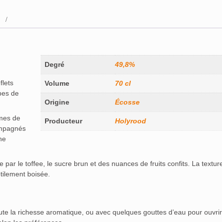
Degré
49,8%
flets
Volume
70 cl
ypes de
Origine
Écosse
ômes de
Producteur
Holyrood
ompagnés
he
ar le toffee, le sucre brun et des nuances de fruits confits. La textur
tilement boisée.
ute la richesse aromatique, ou avec quelques gouttes d’eau pour ouvrir l