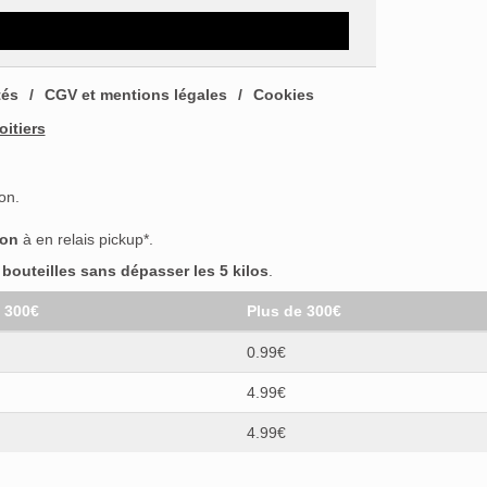
tés
CGV et mentions légales
Cookies
oitiers
on.
son
à en relais pickup*.
outeilles sans dépasser les 5 kilos
.
t 300€
Plus de 300€
0.99€
4.99€
4.99€