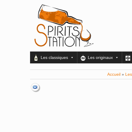
Les classiques
Les originaux
Accueil
»
Les