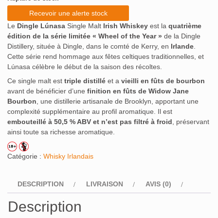
Recevoir une alerte stock
Le
Dingle Lúnasa
Single Malt
Irish Whiskey
est la
quatrième
édition de la série limitée « Wheel of the Year »
de la Dingle
Distillery, située à Dingle, dans le comté de Kerry, en
Irlande
.
Cette série rend hommage aux fêtes celtiques traditionnelles, et
Lúnasa célèbre le début de la saison des récoltes.
Ce single malt est
triple distillé
et a
vieilli en fûts de bourbon
avant de bénéficier d’une
finition en fûts de Widow Jane
Bourbon
, une distillerie artisanale de Brooklyn, apportant une
complexité supplémentaire au profil aromatique. Il est
embouteillé à 50,5 % ABV et n’est pas filtré à froid
, préservant
ainsi toute sa richesse aromatique.
Catégorie :
Whisky Irlandais
DESCRIPTION
LIVRAISON
AVIS (0)
Description