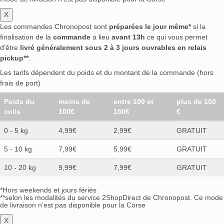
X
Les commandes Chronopost sont
préparées le jour même*
si la
finalisation de la
commande
a lieu
avant 13h
ce qui vous permet
d’être
livré généralement sous 2 à 3 jours ouvrables en relais
pickup**
.
Les tarifs dépendent du poids et du montant de la commande (hors
frais de port)
Poids du
moins de
entre 100 et
plus de 150
colis
100€
150€
€
0 - 5 kg
4,99€
2,99€
GRATUIT
5 - 10 kg
7,99€
5,99€
GRATUIT
10 - 20 kg
9,99€
7,99€
GRATUIT
*Hors weekends et jours fériés
**selon les modalités du service 2ShopDirect de Chronopost. Ce mode
de livraison n’est pas disponible pour la Corse
X