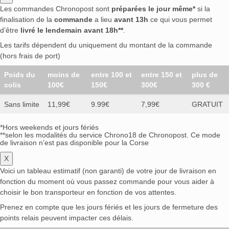
Les commandes Chronopost sont
préparées le jour même*
si la
finalisation de la
commande
a lieu
avant 13h
ce qui vous permet
d’être
livré le lendemain avant 18h**
.
Les tarifs dépendent du uniquement du montant de la commande
(hors frais de port)
Poids du
moins de
entre 100 et
entre 150 et
plus de
colis
100€
150€
300€
300 €
Sans limite
11,99€
9.99€
7,99€
GRATUIT
*Hors weekends et jours fériés
**selon les modalités du service Chrono18 de Chronopost. Ce mode
de livraison n’est pas disponible pour la Corse
X
Voici un tableau estimatif (non garanti) de votre jour de livraison en
fonction du moment où vous passez commande pour vous aider à
choisir le bon transporteur en fonction de vos attentes.
Prenez en compte que les jours fériés et les jours de fermeture des
points relais peuvent impacter ces délais.