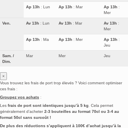
Ap 13h
: Lun
Ap 13h
: Mar
Ap 13h
:
Mer
Ven.
Av 13h
: Lun
Av 13h
: Mar
Av 13h
:
Mer
Ap 13h
: Ma
Ap 13h
: Mer
Ap 13h
:
Jeu
Sam. /
Mar
Mer
Jeu
Dim.
×
Vous trouvez les frais de port trop élevés ? Voici comment optimiser
ces frais :
Groupez vos achats
:
Les
frais de port sont identiques jusqu’à 5 kg
. Cela permet
généralement d’acheter
2-3 bouteilles au format 70cl ou 3-4 au
format 50cl sans surcoût !
De plus des réductions s’appliquent à 100€ d’achat jusqu’à la