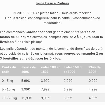
ligne basé à Poitiers
© 2018 - 2026 / Spirits Station - Tous droits réservés
L'abus d'alcool est dangereux pour la santé. A consommer avec
modération.
Les commandes
Chronopost
sont généralement
préparées en
moins de 48 heures
ouvrables, comptez ensuite
2 à 4 jours pour la
livraison
à en relais pickup*.
Les tarifs dépendent du montant de la commande (hors frais de port)
et du poids du colis. Selon le format,
vous pouvez commander 2 ou
3 bouteilles sans dépasser les 5 kilos
.
Poids du
moins de
entre 100 et
Entre 150 €
Plus de
colis
100€
150€
et 300€
300€
0 - 5 kg
5,99€
3,99€
2,99€
0.99€
5 - 10 kg
9,99€
7,99€
6,99€
4.99€
10 - 20 kg
11,99€
9,99€
8,99€
4.99€