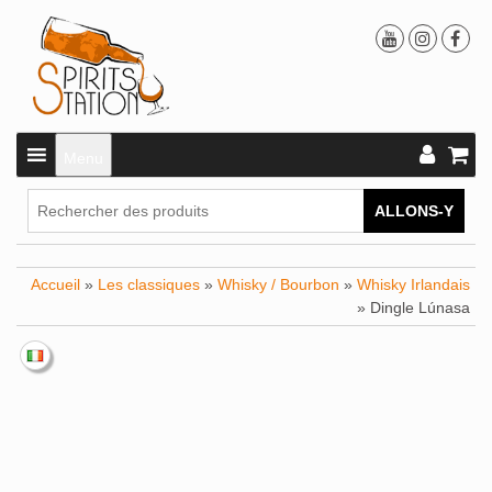
Menu
ALLONS-Y
Accueil
»
Les classiques
»
Whisky / Bourbon
»
Whisky Irlandais
» Dingle Lúnasa