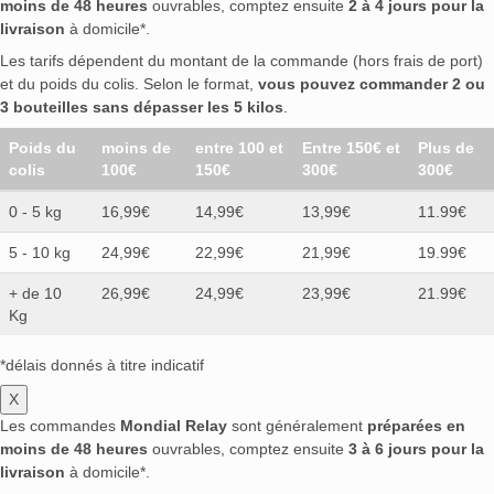
moins de 48 heures
ouvrables, comptez ensuite
2 à 4 jours pour la
livraison
à domicile*.
Les tarifs dépendent du montant de la commande (hors frais de port)
et du poids du colis. Selon le format,
vous pouvez commander 2 ou
3 bouteilles sans dépasser les 5 kilos
.
Poids du
moins de
entre 100 et
Entre 150€ et
Plus de
colis
100€
150€
300€
300€
0 - 5 kg
16,99€
14,99€
13,99€
11.99€
5 - 10 kg
24,99€
22,99€
21,99€
19.99€
+ de 10
26,99€
24,99€
23,99€
21.99€
Kg
*délais donnés à titre indicatif
X
Les commandes
Mondial Relay
sont généralement
préparées en
moins de 48 heures
ouvrables, comptez ensuite
3 à 6 jours pour la
livraison
à domicile*.