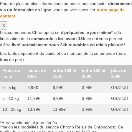
Pour de plus amples informations ou pour nous contacter
directement
via un formulaire en ligne
, vous pouvez consulter
notre page de
contact
.
X
Les commandes Chronopost sont
préparées le jour même*
si la
finalisation de la
commande
a lieu
avant 13h
ce qui vous permet
d’être
livré normalement sous 24h ouvrables en relais pickup**
.
Les tarifs dépendent du poids et du montant de la commande (hors
frais de port)
Poids du
moins de
entre 100 et
entre 150 et
plus de
colis
100€
150€
300€
300€
0 - 5 kg
8,99€
6,99€
3,99€
GRATUIT
5 - 10 kg
11,99€
9,99€
3,99€
GRATUIT
10 - 20 kg
13.99€
11.99€
3.99€
GRATUIT
*Hors weekends et jours fériés
**selon les modalités du service Chrono Relais de Chronopost. Ce
mode de livraison n’est pas disponible pour la Corse