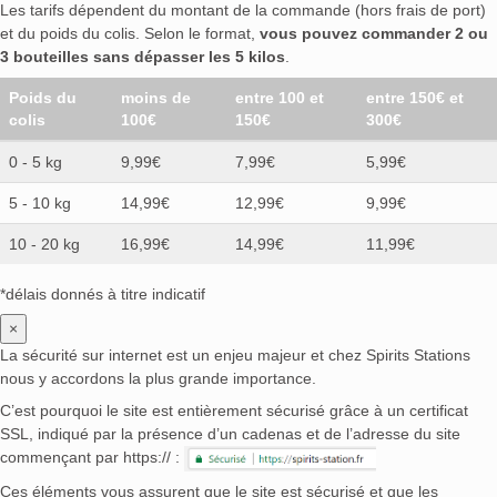
Les tarifs dépendent du montant de la commande (hors frais de port)
et du poids du colis. Selon le format,
vous pouvez commander 2 ou
3 bouteilles sans dépasser les 5 kilos
.
Poids du
moins de
entre 100 et
entre 150€ et
colis
100€
150€
300€
0 - 5 kg
9,99€
7,99€
5,99€
5 - 10 kg
14,99€
12,99€
9,99€
10 - 20 kg
16,99€
14,99€
11,99€
*délais donnés à titre indicatif
×
La sécurité sur internet est un enjeu majeur et chez Spirits Stations
nous y accordons la plus grande importance.
C’est pourquoi le site est entièrement sécurisé grâce à un certificat
SSL, indiqué par la présence d’un cadenas et de l’adresse du site
commençant par https:// :
Ces éléments vous assurent que le site est sécurisé et que les