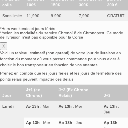
colis
100€
150€
300€
300 €
Sans limite
11,99€
9.99€
7,99€
GRATUIT
*Hors weekends et jours fériés
**selon les modalités du service Chrono18 de Chronopost. Ce mode
de livraison n’est pas disponible pour la Corse
X
Voici un tableau estimatif (non garanti) de votre jour de livraison en
fonction du moment où vous passez commande pour vous aider à
choisir le bon transporteur en fonction de vos attentes.
Prenez en compte que les jours fériés et les jours de fermeture des
points relais peuvent impacter ces délais.
J+1 (ex
J+2 (Ex Chrono
Jour
Chrono)
Relais)
J+3
Lundi
Av 13h
: Mar
Av 13h
: Mer
Av 13h
:
Jeu
Ap 13h
: Mer
Ap 13h
: Jeu
Ap 13h
: