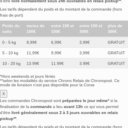
d’être
livré normalement sous 24h ouvrables en relais pickup**
.
Les tarifs dépendent du poids et du montant de la commande (hors
frais de port)
Poids du
moins de
entre 100 et
entre 150 et
plus de
colis
100€
150€
300€
300€
0 - 5 kg
8,99€
6,99€
3,99€
GRATUIT
5 - 10 kg
11,99€
9,99€
3,99€
GRATUIT
10 - 20 kg
13.99€
11.99€
3.99€
GRATUIT
*Hors weekends et jours fériés
**selon les modalités du service Chrono Relais de Chronopost. Ce
mode de livraison n’est pas disponible pour la Corse
X
Les commandes Chronopost sont
préparées le jour même*
si la
finalisation de la
commande
a lieu
avant 13h
ce qui vous permet
d’être
livré généralement sous 2 à 3 jours ouvrables en relais
pickup**
.
Les tarifs dépendent du poids et du montant de la commande (hors