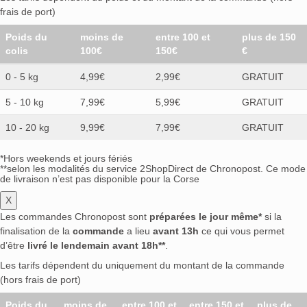
frais de port)
Poids du
moins de
entre 100 et
plus de 150
colis
100€
150€
€
0 - 5 kg
4,99€
2,99€
GRATUIT
5 - 10 kg
7,99€
5,99€
GRATUIT
10 - 20 kg
9,99€
7,99€
GRATUIT
*Hors weekends et jours fériés
**selon les modalités du service 2ShopDirect de Chronopost. Ce mode
de livraison n’est pas disponible pour la Corse
X
Les commandes Chronopost sont
préparées le jour même*
si la
finalisation de la
commande
a lieu
avant 13h
ce qui vous permet
d’être
livré le lendemain avant 18h**
.
Les tarifs dépendent du uniquement du montant de la commande
(hors frais de port)
Poids du
moins de
entre 100 et
entre 150 et
plus de