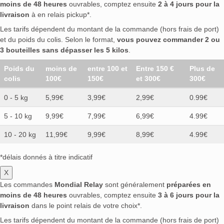
moins de 48 heures
ouvrables, comptez ensuite
2 à 4 jours pour la
livraison
à en relais pickup*.
Les tarifs dépendent du montant de la commande (hors frais de port)
et du poids du colis. Selon le format,
vous pouvez commander 2 ou
3 bouteilles sans dépasser les 5 kilos
.
Poids du
moins de
entre 100 et
Entre 150 €
Plus de
colis
100€
150€
et 300€
300€
0 - 5 kg
5,99€
3,99€
2,99€
0.99€
5 - 10 kg
9,99€
7,99€
6,99€
4.99€
10 - 20 kg
11,99€
9,99€
8,99€
4.99€
*délais donnés à titre indicatif
X
Les commandes
Mondial Relay
sont généralement
préparées en
moins de 48 heures
ouvrables, comptez ensuite
3 à 6 jours pour la
livraison
dans le point relais de votre choix*.
Les tarifs dépendent du montant de la commande (hors frais de port)