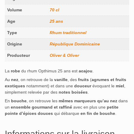
Volume
70 cl
Age
25 ans
Type
Rhum traditionnel
Origine
République Dominicaine
Producteur
Oliver & Oliver
La
robe
du rhum Opthimus 25 ans est
acajou
.
Au
nez
, on retrouve de la
vanille
, des
fruits
(
agrumes et fruits
exotiques
notamment) et dans une
douceur
évoquant le
miel
,
simplement relevée par des
notes boisées
.
En
bouche
, on retrouve les
mêmes marqueurs qu’au nez
dans
un
ensemble gourmand et raffiné
avec en plus une
petite
pointe d’épices douces
qui débarque
en fin de bouche
.
Informations sur la livraison