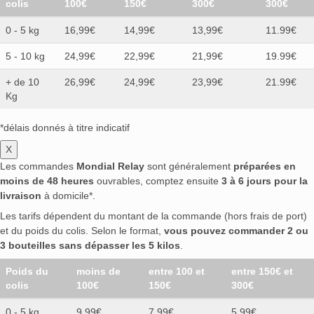
colis
100€
150€
300€
300€
0 - 5 kg
16,99€
14,99€
13,99€
11.99€
5 - 10 kg
24,99€
22,99€
21,99€
19.99€
+ de 10
26,99€
24,99€
23,99€
21.99€
Kg
*délais donnés à titre indicatif
X
Les commandes
Mondial Relay
sont généralement
préparées en
moins de 48 heures
ouvrables, comptez ensuite
3 à 6 jours pour la
livraison
à domicile*.
Les tarifs dépendent du montant de la commande (hors frais de port)
et du poids du colis. Selon le format,
vous pouvez commander 2 ou
3 bouteilles sans dépasser les 5 kilos
.
Poids du
moins de
entre 100 et
entre 150€ et
colis
100€
150€
300€
0 - 5 kg
9,99€
7,99€
5,99€