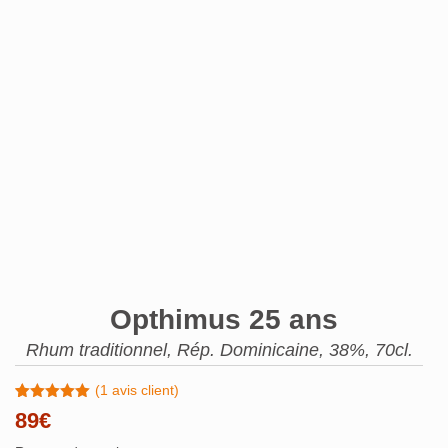
Opthimus 25 ans
Rhum traditionnel, Rép. Dominicaine, 38%, 70cl.
(
1
avis client)
Noté
1
5.00
89
€
sur 5
basé sur