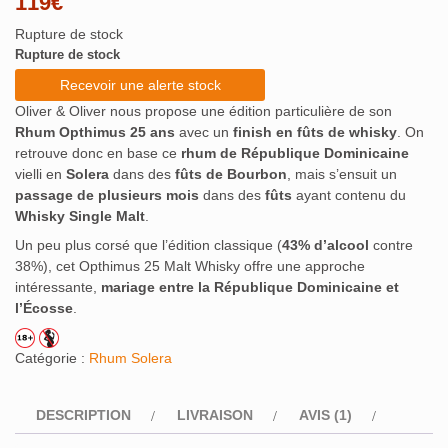
119
€
sur 5
basé
Rupture de stock
sur
notation
Rupture de stock
client
Recevoir une alerte stock
Oliver & Oliver nous propose une édition particulière de son
Rhum Opthimus 25 ans
avec un
finish en fûts de whisky
. On
retrouve donc en base ce
rhum de République Dominicaine
vielli en
Solera
dans des
fûts de Bourbon
, mais s’ensuit un
passage de plusieurs mois
dans des
fûts
ayant contenu du
Whisky Single Malt
.
Un peu plus corsé que l’édition classique (
43% d’alcool
contre
38%), cet Opthimus 25 Malt Whisky offre une approche
intéressante,
mariage entre la République Dominicaine et
l’Écosse
.
Catégorie :
Rhum Solera
DESCRIPTION
LIVRAISON
AVIS (1)