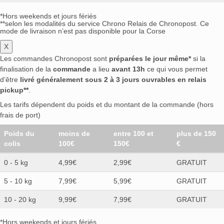
*Hors weekends et jours fériés
**selon les modalités du service Chrono Relais de Chronopost. Ce
mode de livraison n’est pas disponible pour la Corse
X
Les commandes Chronopost sont
préparées le jour même*
si la
finalisation de la
commande
a lieu
avant 13h
ce qui vous permet
d’être
livré généralement sous 2 à 3 jours ouvrables en relais
pickup**
.
Les tarifs dépendent du poids et du montant de la commande (hors
frais de port)
Poids du
moins de
entre 100 et
plus de 150
colis
100€
150€
€
0 - 5 kg
4,99€
2,99€
GRATUIT
5 - 10 kg
7,99€
5,99€
GRATUIT
10 - 20 kg
9,99€
7,99€
GRATUIT
*Hors weekends et jours fériés