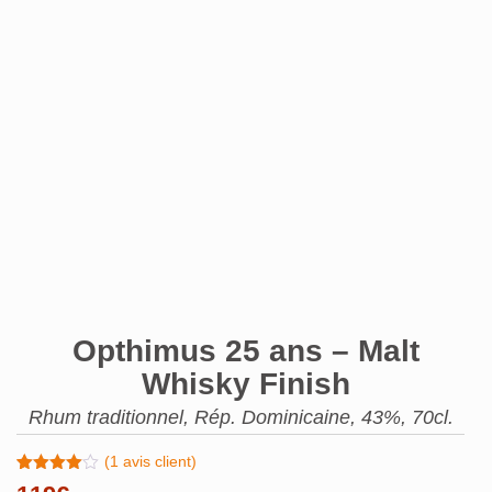
Opthimus 25 ans – Malt
Whisky Finish
Rhum traditionnel, Rép. Dominicaine, 43%, 70cl.
(
1
avis client)
Noté
1
4.00