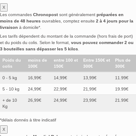
X
Les commandes
Chronopost
sont généralement
préparées en
moins de 48 heures
ouvrables, comptez ensuite
2 à 4 jours pour la
livraison
à domicile*.
Les tarifs dépendent du montant de la commande (hors frais de port)
et du poids du colis. Selon le format,
vous pouvez commander 2 ou
3 bouteilles sans dépasser les 5 kilos
.
Poids du
moins de
entre 100 et
Entre 150€ et
Plus de
colis
100€
150€
300€
300€
0 - 5 kg
16,99€
14,99€
13,99€
11.99€
5 - 10 kg
24,99€
22,99€
21,99€
19.99€
+ de 10
26,99€
24,99€
23,99€
21.99€
Kg
*délais donnés à titre indicatif
X