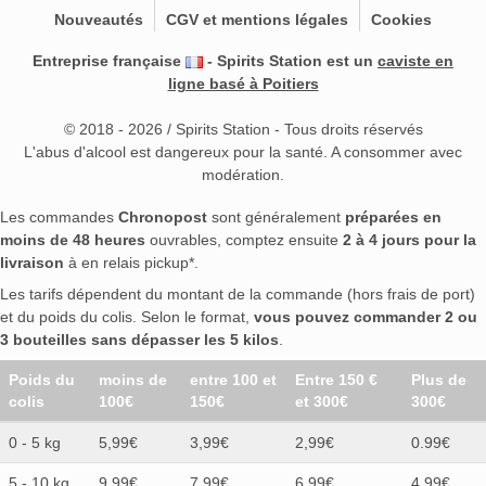
Nouveautés
CGV et mentions légales
Cookies
Entreprise française
- Spirits Station est un
caviste en
ligne basé à Poitiers
© 2018 - 2026 / Spirits Station - Tous droits réservés
L'abus d'alcool est dangereux pour la santé. A consommer avec
modération.
Les commandes
Chronopost
sont généralement
préparées en
moins de 48 heures
ouvrables, comptez ensuite
2 à 4 jours pour la
livraison
à en relais pickup*.
Les tarifs dépendent du montant de la commande (hors frais de port)
et du poids du colis. Selon le format,
vous pouvez commander 2 ou
3 bouteilles sans dépasser les 5 kilos
.
Poids du
moins de
entre 100 et
Entre 150 €
Plus de
colis
100€
150€
et 300€
300€
0 - 5 kg
5,99€
3,99€
2,99€
0.99€
5 - 10 kg
9,99€
7,99€
6,99€
4.99€