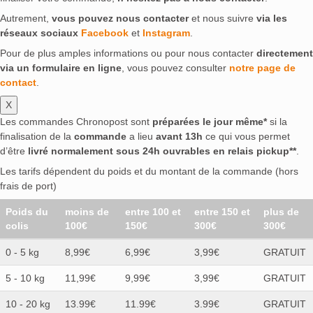
Autrement,
vous pouvez nous contacter
et nous suivre
via les
réseaux sociaux
Facebook
et
Instagram
.
Pour de plus amples informations ou pour nous contacter
directement
via un formulaire en ligne
, vous pouvez consulter
notre page de
contact
.
X
Les commandes Chronopost sont
préparées le jour même*
si la
finalisation de la
commande
a lieu
avant 13h
ce qui vous permet
d’être
livré normalement sous 24h ouvrables en relais pickup**
.
Les tarifs dépendent du poids et du montant de la commande (hors
frais de port)
Poids du
moins de
entre 100 et
entre 150 et
plus de
colis
100€
150€
300€
300€
0 - 5 kg
8,99€
6,99€
3,99€
GRATUIT
5 - 10 kg
11,99€
9,99€
3,99€
GRATUIT
10 - 20 kg
13.99€
11.99€
3.99€
GRATUIT