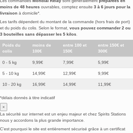
Les commandes
Mondial Relay
sont généralement
préparées en
moins de 48 heures
ouvrables, comptez ensuite
3 à 6 jours pour la
livraison
à domicile*.
Les tarifs dépendent du montant de la commande (hors frais de port)
et du poids du colis. Selon le format,
vous pouvez commander 2 ou
3 bouteilles sans dépasser les 5 kilos
.
Poids du
moins de
entre 100 et
entre 150€ et
colis
100€
150€
300€
0 - 5 kg
9,99€
7,99€
5,99€
5 - 10 kg
14,99€
12,99€
9,99€
10 - 20 kg
16,99€
14,99€
11,99€
*délais donnés à titre indicatif
×
La sécurité sur internet est un enjeu majeur et chez Spirits Stations
nous y accordons la plus grande importance.
C’est pourquoi le site est entièrement sécurisé grâce à un certificat