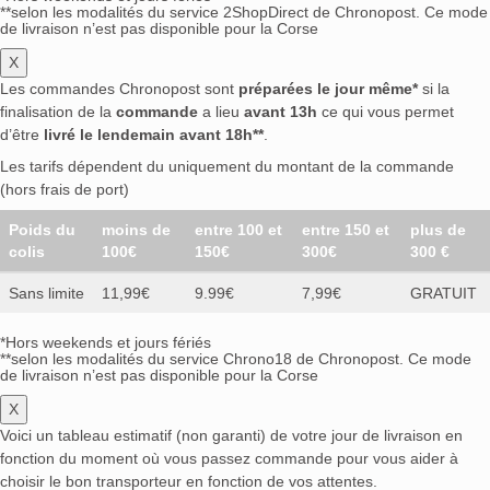
**selon les modalités du service 2ShopDirect de Chronopost. Ce mode
de livraison n’est pas disponible pour la Corse
X
Les commandes Chronopost sont
préparées le jour même*
si la
finalisation de la
commande
a lieu
avant 13h
ce qui vous permet
d’être
livré le lendemain avant 18h**
.
Les tarifs dépendent du uniquement du montant de la commande
(hors frais de port)
Poids du
moins de
entre 100 et
entre 150 et
plus de
colis
100€
150€
300€
300 €
Sans limite
11,99€
9.99€
7,99€
GRATUIT
*Hors weekends et jours fériés
**selon les modalités du service Chrono18 de Chronopost. Ce mode
de livraison n’est pas disponible pour la Corse
X
Voici un tableau estimatif (non garanti) de votre jour de livraison en
fonction du moment où vous passez commande pour vous aider à
choisir le bon transporteur en fonction de vos attentes.