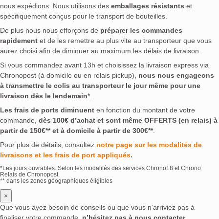
nous expédions. Nous utilisons des
emballages résistants
et
spécifiquement conçus pour le transport de bouteilles.
De plus nous nous efforçons de
préparer les commandes
rapidement
et de les remettre au plus vite au transporteur que vous
aurez choisi afin de diminuer au maximum les délais de livraison.
Si vous commandez avant 13h et choisissez la livraison express via
Chronopost (à domicile ou en relais pickup),
nous nous engageons
à transmettre le colis au transporteur le jour même pour une
livraison dès le lendemain
*.
Les frais de ports diminuent
en fonction du montant de votre
commande,
dès 100€ d’achat et sont même OFFERTS (en relais) à
partir de 150€** et à domicile à partir de 300€**
.
Pour plus de détails, consultez
notre page sur les modalités de
livraisons et les frais de port appliqués
.
*Les jours ouvrables. Selon les modalités des services Chrono18 et Chrono
Relais de Chronopost.
** dans les zones géographiques éligibles
×
Que vous ayez besoin de conseils ou que vous n’arriviez pas à
finaliser votre commande,
n’hésitez pas à nous contacter
.