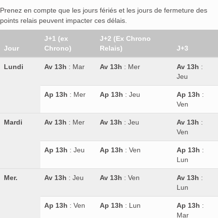
Prenez en compte que les jours fériés et les jours de fermeture des
points relais peuvent impacter ces délais.
J+1 (ex
J+2 (Ex Chrono
Jour
Chrono)
Relais)
J+3
Lundi
Av 13h
: Mar
Av 13h
: Mer
Av 13h
:
Jeu
Ap 13h
: Mer
Ap 13h
: Jeu
Ap 13h
:
Ven
Mardi
Av 13h
: Mer
Av 13h
: Jeu
Av 13h
:
Ven
Ap 13h
: Jeu
Ap 13h
: Ven
Ap 13h
:
Lun
Mer.
Av 13h
: Jeu
Av 13h
: Ven
Av 13h
:
Lun
Ap 13h
: Ven
Ap 13h
: Lun
Ap 13h
:
Mar