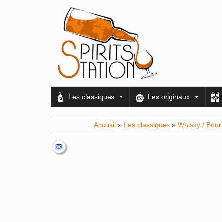
Les classiques
Les originaux
Accueil
»
Les classiques
»
Whisky / Bou