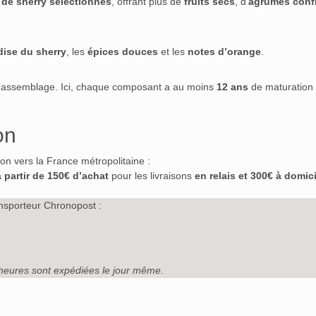
s de sherry sélectionnés
, offrant plus de
fruits secs
, d’
agrumes conf
ise du sherry
, les
épices douces
et les
notes d’orange
.
’assemblage. Ici, chaque composant a au moins
12 ans
de maturation 
on
ison vers la France métropolitaine :
à partir de 150€ d’achat
pour les livraisons
en relais et 300€ à domici
nsporteur Chronopost :
heures sont expédiées le jour même.