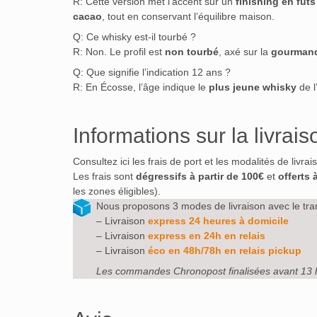
R: Cette version met l’accent sur un
finishing en fût
cacao
, tout en conservant l’équilibre maison.
Q: Ce whisky est‑il tourbé ?
R: Non. Le profil est
non tourbé
, axé sur la
gourmand
Q: Que signifie l’indication 12 ans ?
R: En Écosse, l’âge indique le
plus jeune whisky
de l
Informations sur la livrais
Consultez ici les frais de port et les modalités de livra
Les frais sont
dégressifs à partir de 100€
et
offerts 
les zones éligibles).
Nous proposons 3 modes de livraison avec le tra
– Livraison
express 24 heures à domicile
– Livraison
express en 24h en relais
– Livraison
éco en 48h/78h en relais pickup
Les commandes Chronopost finalisées avant 13 