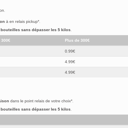
on.
son
à en relais pickup*.
outeilles sans dépasser les 5 kilos
.
t 300€
Plus de 300€
0.99€
4.99€
4.99€
aison
dans le point relais de votre choix*.
outeilles sans dépasser les 5 kilos
.