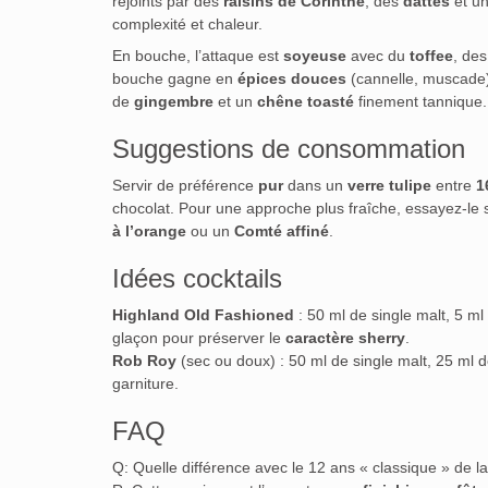
rejoints par des
raisins de Corinthe
, des
dattes
et un
complexité et chaleur.
En bouche, l’attaque est
soyeuse
avec du
toffee
, de
bouche gagne en
épices douces
(cannelle, muscade
de
gingembre
et un
chêne toasté
finement tannique.
Suggestions de consommation
Servir de préférence
pur
dans un
verre tulipe
entre
1
chocolat. Pour une approche plus fraîche, essayez‑le
à l’orange
ou un
Comté affiné
.
Idées cocktails
Highland Old Fashioned
: 50 ml de single malt, 5 m
glaçon pour préserver le
caractère sherry
.
Rob Roy
(sec ou doux) : 50 ml de single malt, 25 ml de
garniture.
FAQ
Q: Quelle différence avec le 12 ans « classique » de la