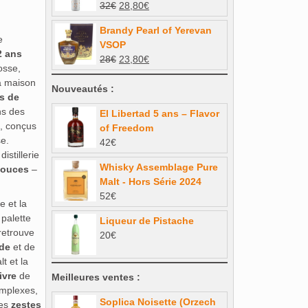
Le
Le
32
€
28,80
€
99€.
84,15€.
prix
prix
Brandy Pearl of Yerevan
initial
actuel
e
VSOP
était :
est :
2 ans
Le
Le
28
€
23,80
€
32€.
28,80€.
osse,
prix
prix
la maison
initial
actuel
Nouveautés :
ts de
était :
est :
ns des
El Libertad 5 ans – Flavor
28€.
23,80€.
, conçus
of Freedom
e.
42
€
istillerie
Whisky Assemblage Pure
douces
–
Malt - Hors Série 2024
52
€
e et la
 palette
Liqueur de Pistache
retrouve
20
€
de
et de
t et la
ivre
de
Meilleures ventes :
omplexes,
Soplica Noisette (Orzech
des
zestes