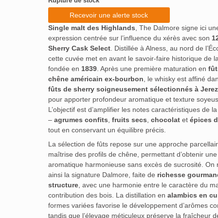
Rupture de stock
Recevoir une alerte stock
Single malt des Highlands
, The Dalmore signe ici un
expression centrée sur l’influence du xérès avec son
1
Sherry Cask Select
. Distillée à Alness, au nord de l’Éc
cette cuvée met en avant le savoir‑faire historique de 
fondée en
1839
. Après une première maturation en
fû
chêne américain ex‑bourbon
, le whisky est affiné da
fûts de sherry soigneusement sélectionnés à Jerez
pour apporter profondeur aromatique et texture soyeus
L’objectif est d’amplifier les notes caractéristiques de la d
–
agrumes confits
,
fruits secs
,
chocolat
et
épices 
tout en conservant un équilibre précis.
La sélection de fûts repose sur une approche parcellair
maîtrise des profils de chêne, permettant d’obtenir une
aromatique harmonieuse sans excès de sucrosité. On 
ainsi la signature Dalmore, faite de
richesse gourman
structure
, avec une harmonie entre le caractère du mal
contribution des bois. La distillation en
alambics en cu
formes variées favorise le développement d’arômes c
tandis que l’élevage méticuleux préserve la fraîcheur 