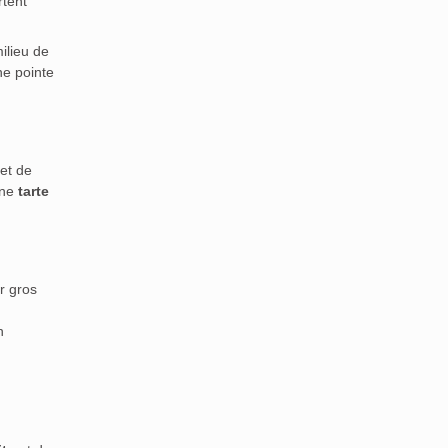
tent
milieu de
ne pointe
et de
une
tarte
r gros
n