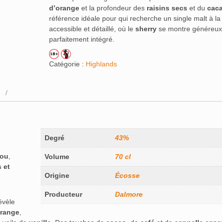
d’orange
et la profondeur des
raisins secs
et du
cac
référence idéale pour qui recherche un single malt à la 
accessible et détaillé, où le
sherry
se montre généreux
parfaitement intégré.
Catégorie :
Highlands
Degré
43%
jou
,
Volume
70 cl
 et
Origine
Écosse
Producteur
Dalmore
évèle
orange
,