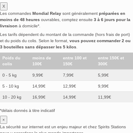
X
Les commandes
Mondial Relay
sont généralement
préparées en
moins de 48 heures
ouvrables, comptez ensuite
3 à 6 jours pour la
livraison
à domicile*.
Les tarifs dépendent du montant de la commande (hors frais de port)
et du poids du colis. Selon le format,
vous pouvez commander 2 ou
3 bouteilles sans dépasser les 5 kilos
.
Poids du
moins de
entre 100 et
entre 150€ et
colis
100€
150€
300€
0 - 5 kg
9,99€
7,99€
5,99€
5 - 10 kg
14,99€
12,99€
9,99€
10 - 20 kg
16,99€
14,99€
11,99€
*délais donnés à titre indicatif
×
La sécurité sur internet est un enjeu majeur et chez Spirits Stations