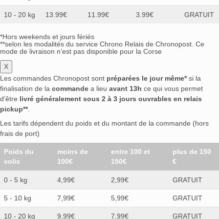
10 - 20 kg
13.99€
11.99€
3.99€
GRATUIT
*Hors weekends et jours fériés
**selon les modalités du service Chrono Relais de Chronopost. Ce
mode de livraison n’est pas disponible pour la Corse
X
Les commandes Chronopost sont
préparées le jour même*
si la
finalisation de la
commande
a lieu
avant 13h
ce qui vous permet
d’être
livré généralement sous 2 à 3 jours ouvrables en relais
pickup**
.
Les tarifs dépendent du poids et du montant de la commande (hors
frais de port)
Poids du
moins de
entre 100 et
plus de 150
colis
100€
150€
€
0 - 5 kg
4,99€
2,99€
GRATUIT
5 - 10 kg
7,99€
5,99€
GRATUIT
10 - 20 kg
9,99€
7,99€
GRATUIT