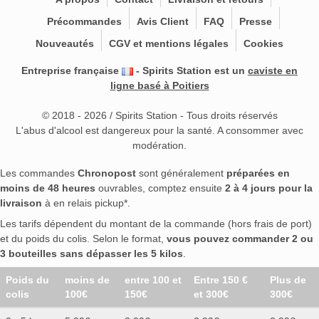
Précommandes
Avis Client
FAQ
Presse
Nouveautés
CGV et mentions légales
Cookies
Entreprise française
- Spirits Station est un
caviste en
ligne basé à Poitiers
© 2018 - 2026 / Spirits Station - Tous droits réservés
L'abus d'alcool est dangereux pour la santé. A consommer avec
modération.
Les commandes
Chronopost
sont généralement
préparées en
moins de 48 heures
ouvrables, comptez ensuite
2 à 4 jours pour la
livraison
à en relais pickup*.
Les tarifs dépendent du montant de la commande (hors frais de port)
et du poids du colis. Selon le format,
vous pouvez commander 2 ou
3 bouteilles sans dépasser les 5 kilos
.
Poids du
moins de
entre 100 et
Entre 150 €
Plus de
colis
100€
150€
et 300€
300€