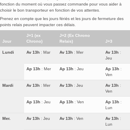
fonction du moment où vous passez commande pour vous aider à
choisir le bon transporteur en fonction de vos attentes.
Prenez en compte que les jours fériés et les jours de fermeture des
points relais peuvent impacter ces délais.
J+1 (ex
J+2 (Ex Chrono
Jour
Chrono)
Relais)
J+3
Lundi
Av 13h
: Mar
Av 13h
: Mer
Av 13h
:
Jeu
Ap 13h
: Mer
Ap 13h
: Jeu
Ap 13h
:
Ven
Mardi
Av 13h
: Mer
Av 13h
: Jeu
Av 13h
:
Ven
Ap 13h
: Jeu
Ap 13h
: Ven
Ap 13h
:
Lun
Mer.
Av 13h
: Jeu
Av 13h
: Ven
Av 13h
:
Lun