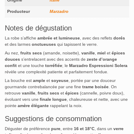
Origine
Italie
Producteur
Marzadro
Notes de dégustation
La robe s’affiche
ambrée et lumineuse
, avec des reflets
dorés
et des larmes
onctueuses
qui tapissent le verre.
Au nez,
fruits secs
(amande, noisette),
vanille
,
miel
et
épices
douces
s’entrelacent avec des accents de
zeste d’orange
confit
et une touche
torréfiée
; le
Marzadro Espressioni Solera
révèle une complexité patiente et parfaitement fondue.
La bouche est
ample
et
soyeuse
, portée par une douceur
gourmande contrebalancée par une fine
trame boisée
. On
retrouve
vanille
,
fruits secs
et
épices
(cannelle, poivre doux),
évoluant vers une
finale longue
, chaleureuse et nette, avec une
pointe
amère élégante
rappelant la noix.
Suggestions de consommation
Déguster de préférence
pure
, entre
16 et 18°C
, dans un
verre