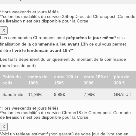
*Hors weekends et jours fériés
**selon les modalités du service 2ShopDirect de Chronopost. Ce mode
de livraison n’est pas disponible pour la Corse
X
Les commandes Chronopost sont
préparées le jour même*
si la
finalisation de la
commande
a lieu
avant 13h
ce qui vous permet
d’être
livré le lendemain avant 18h**
.
Les tarifs dépendent du uniquement du montant de la commande
(hors frais de port)
Poids du
moins de
entre 100 et
entre 150 et
plus de
colis
100€
150€
300€
300 €
Sans limite
11,99€
9.99€
7,99€
GRATUIT
*Hors weekends et jours fériés
**selon les modalités du service Chrono18 de Chronopost. Ce mode
de livraison n’est pas disponible pour la Corse
X
Voici un tableau estimatif (non garanti) de votre jour de livraison en