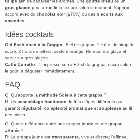
tulipe
afin de canaliser les arômes. Une
goutte d’eau
ou un
gros glaçon
peut arrondir la texture selon le moment. Superbe
accord avec du
chocolat noir
(≥70%) ou des
biscuits aux
amandes
.
Idées cocktails
Old Fashioned à la Grappa
: 5 cl de grappa, 1 c.à.c. de sirop de
sucre, 2 traits de bitters, zeste d’orange. Remuer sur glace et
servir sur gros glaçon.
Caffè Corretto
: 1 espresso serré + 2 cl de grappa; sucre selon
le goût, à déguster immédiatement.
FAQ
Q: Qu’apporte la
méthode Solera
à cette grappa ?
R: Un
assemblage fractionné
de fûts d’âges différents qui
garantit
régularité
,
complexité aromatique
et
souplesse
au fil
des mises.
Q: Quelle différence entre une grappa
jeune
et une grappa
affinée
?
R: La grappa jeune est
transparente
, vive et directe; l’affinée,