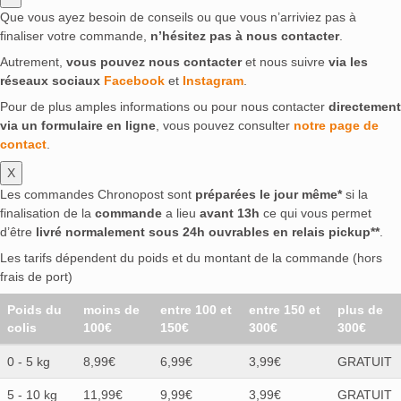
Que vous ayez besoin de conseils ou que vous n’arriviez pas à
finaliser votre commande,
n’hésitez pas à nous contacter
.
Autrement,
vous pouvez nous contacter
et nous suivre
via les
réseaux sociaux
Facebook
et
Instagram
.
Pour de plus amples informations ou pour nous contacter
directement
via un formulaire en ligne
, vous pouvez consulter
notre page de
contact
.
X
Les commandes Chronopost sont
préparées le jour même*
si la
finalisation de la
commande
a lieu
avant 13h
ce qui vous permet
d’être
livré normalement sous 24h ouvrables en relais pickup**
.
Les tarifs dépendent du poids et du montant de la commande (hors
frais de port)
Poids du
moins de
entre 100 et
entre 150 et
plus de
colis
100€
150€
300€
300€
0 - 5 kg
8,99€
6,99€
3,99€
GRATUIT
5 - 10 kg
11,99€
9,99€
3,99€
GRATUIT