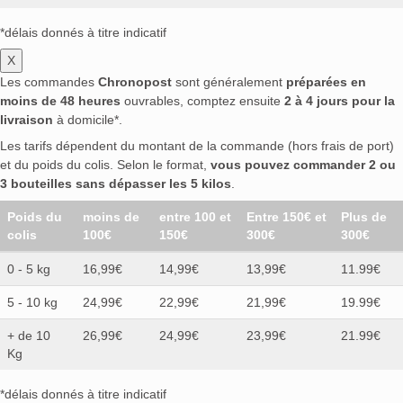
*délais donnés à titre indicatif
X
Les commandes
Chronopost
sont généralement
préparées en
moins de 48 heures
ouvrables, comptez ensuite
2 à 4 jours pour la
livraison
à domicile*.
Les tarifs dépendent du montant de la commande (hors frais de port)
et du poids du colis. Selon le format,
vous pouvez commander 2 ou
3 bouteilles sans dépasser les 5 kilos
.
Poids du
moins de
entre 100 et
Entre 150€ et
Plus de
colis
100€
150€
300€
300€
0 - 5 kg
16,99€
14,99€
13,99€
11.99€
5 - 10 kg
24,99€
22,99€
21,99€
19.99€
+ de 10
26,99€
24,99€
23,99€
21.99€
Kg
*délais donnés à titre indicatif