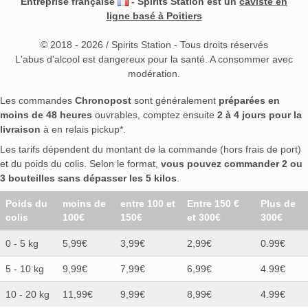
Entreprise française
- Spirits Station est un
caviste en
ligne basé à Poitiers
© 2018 - 2026 / Spirits Station - Tous droits réservés
L'abus d'alcool est dangereux pour la santé. A consommer avec
modération.
Les commandes
Chronopost
sont généralement
préparées en
moins de 48 heures
ouvrables, comptez ensuite
2 à 4 jours pour la
livraison
à en relais pickup*.
Les tarifs dépendent du montant de la commande (hors frais de port)
et du poids du colis. Selon le format,
vous pouvez commander 2 ou
3 bouteilles sans dépasser les 5 kilos
.
Poids du
moins de
entre 100 et
Entre 150 €
Plus de
colis
100€
150€
et 300€
300€
0 - 5 kg
5,99€
3,99€
2,99€
0.99€
5 - 10 kg
9,99€
7,99€
6,99€
4.99€
10 - 20 kg
11,99€
9,99€
8,99€
4.99€