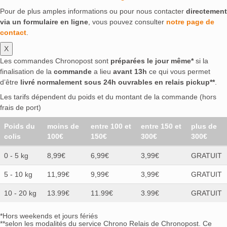
Pour de plus amples informations ou pour nous contacter
directement
via un formulaire en ligne
, vous pouvez consulter
notre page de
contact
.
X
Les commandes Chronopost sont
préparées le jour même*
si la
finalisation de la
commande
a lieu
avant 13h
ce qui vous permet
d’être
livré normalement sous 24h ouvrables en relais pickup**
.
Les tarifs dépendent du poids et du montant de la commande (hors
frais de port)
Poids du
moins de
entre 100 et
entre 150 et
plus de
colis
100€
150€
300€
300€
0 - 5 kg
8,99€
6,99€
3,99€
GRATUIT
5 - 10 kg
11,99€
9,99€
3,99€
GRATUIT
10 - 20 kg
13.99€
11.99€
3.99€
GRATUIT
*Hors weekends et jours fériés
**selon les modalités du service Chrono Relais de Chronopost. Ce