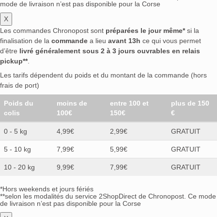
mode de livraison n’est pas disponible pour la Corse
X
Les commandes Chronopost sont
préparées le jour même*
si la
finalisation de la
commande
a lieu
avant 13h
ce qui vous permet
d’être
livré généralement sous 2 à 3 jours ouvrables en relais
pickup**
.
Les tarifs dépendent du poids et du montant de la commande (hors
frais de port)
Poids du
moins de
entre 100 et
plus de 150
colis
100€
150€
€
0 - 5 kg
4,99€
2,99€
GRATUIT
5 - 10 kg
7,99€
5,99€
GRATUIT
10 - 20 kg
9,99€
7,99€
GRATUIT
*Hors weekends et jours fériés
**selon les modalités du service 2ShopDirect de Chronopost. Ce mode
de livraison n’est pas disponible pour la Corse