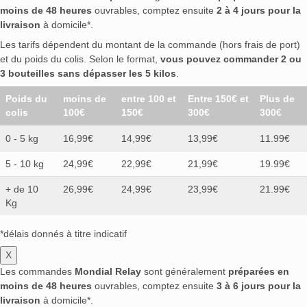
moins de 48 heures
ouvrables, comptez ensuite
2 à 4 jours pour la
livraison
à domicile*.
Les tarifs dépendent du montant de la commande (hors frais de port)
et du poids du colis. Selon le format,
vous pouvez commander 2 ou
3 bouteilles sans dépasser les 5 kilos
.
Poids du
moins de
entre 100 et
Entre 150€ et
Plus de
colis
100€
150€
300€
300€
0 - 5 kg
16,99€
14,99€
13,99€
11.99€
5 - 10 kg
24,99€
22,99€
21,99€
19.99€
+ de 10
26,99€
24,99€
23,99€
21.99€
Kg
*délais donnés à titre indicatif
X
Les commandes
Mondial Relay
sont généralement
préparées en
moins de 48 heures
ouvrables, comptez ensuite
3 à 6 jours pour la
livraison
à domicile*.