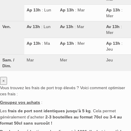
Ap 13h
: Lun
Ap 13h
: Mar
Ap 13h
:
Mer
Ven.
Av 13h
: Lun
Av 13h
: Mar
Av 13h
:
Mer
Ap 13h
: Ma
Ap 13h
: Mer
Ap 13h
:
Jeu
Sam. /
Mar
Mer
Jeu
Dim.
×
Vous trouvez les frais de port trop élevés ? Voici comment optimiser
ces frais :
Groupez vos achats
:
Les
frais de port sont identiques jusqu’à 5 kg
. Cela permet
généralement d’acheter
2-3 bouteilles au format 70cl ou 3-4 au
format 50cl sans surcoût !