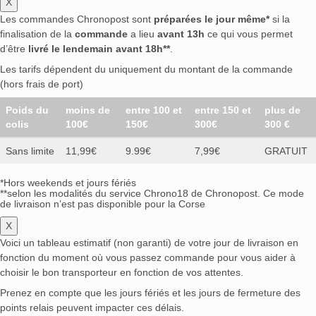
X
Les commandes Chronopost sont
préparées le jour même*
si la
finalisation de la
commande
a lieu
avant 13h
ce qui vous permet
d’être
livré le lendemain avant 18h**
.
Les tarifs dépendent du uniquement du montant de la commande
(hors frais de port)
Poids du
moins de
entre 100 et
entre 150 et
plus de
colis
100€
150€
300€
300 €
Sans limite
11,99€
9.99€
7,99€
GRATUIT
*Hors weekends et jours fériés
**selon les modalités du service Chrono18 de Chronopost. Ce mode
de livraison n’est pas disponible pour la Corse
X
Voici un tableau estimatif (non garanti) de votre jour de livraison en
fonction du moment où vous passez commande pour vous aider à
choisir le bon transporteur en fonction de vos attentes.
Prenez en compte que les jours fériés et les jours de fermeture des
points relais peuvent impacter ces délais.